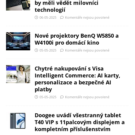
by měli vědět milovníci
technologií
06-05-2025
Komentáře nejsou povolené
Nové projektory BenQ W5850 a
W4100i pro domácí kino
05-05-2025
Komentáře nejsou povolené
Chytré nakupování s Visa
Intelligent Commerce: AI karty,
personalizace a bezpečné AI
platby
05-05-2025
Komentáře nejsou povolené
Doogee uvádí všestranný tablet
T40 VIP s 11palcovým displejem a
kompletním příslušenstvím