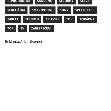
REPRODUKTOR
SAMSUNG
SECURITY
SLEVA
SLUCHÁTKA
SMARTPHONE
SONY
SPECIFIKACE
TABLET
TELEFON
TELEVIZE
TISK
TISKÁRNA
TOP
TV
ZABEZPEČENÍ
Reklama/Advertisement