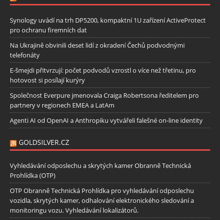
Synology uvádí na trh DP5200, kompaktní 1U zařízení ActiveProtect
pro ochranu firemních dat
Na Ukrajině obvinili deset lidí z okradení Čechů podvodnými
telefonáty
E-šmejdi přitvrzují: počet podvodů vzrostl o více než třetinu, pro
hotovost si posílají kurýry
Společnost Everpure jmenovala Craiga Robertsona ředitelem pro
partnery v regionech EMEA a LatAm
Agenti AI od OpenAI a Anthropiku vytvářeli falešné on-line identity
GOLDSILVER.CZ
Vyhledávání odposlechu a skrytých kamer Obranně Technická
Prohlídka (OTP)
OTP Obranně Technická Prohlídka pro vyhledávání odposlechu
vozidla, skrytých kamer, odhalování elektronického sledování a
monitoringu vozu. Vyhledávání lokalizátorů.