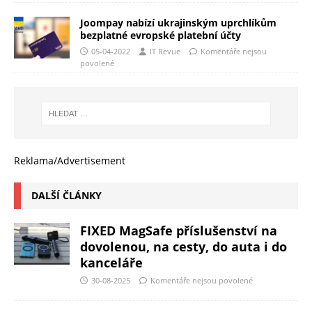
Joompay nabízí ukrajinským uprchlíkům
bezplatné evropské platební účty
05-04-2022
IT Revue
Komentáře nejsou
povolené
Reklama/Advertisement
DALŠÍ ČLÁNKY
FIXED MagSafe příslušenství na
dovolenou, na cesty, do auta i do
kanceláře
30-08-2025
Komentáře nejsou povolené