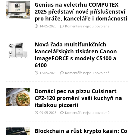
Genius na veletrhu COMPUTEX
2025 představí nové příslušenství
pro hráče, kanceláře i domácnosti
14-05-2025
Komentáře nejsou povolené
Nová řada multifunkčních
kancelářských tiskáren Canon
imageFORCE s modely C5100 a
6100
12-05-2025
Komentáře nejsou povolené
Domácí pec na pizzu Cuisinart
CPZ-120 promění vaši kuchyň na
italskou pizzerii
09-05-2025
Komentáře nejsou povolené
Blockchain a růst krypto kasin: Co