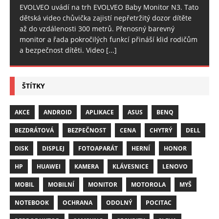
EVOLVEO uvádí na trh EVOLVEO Baby Monitor N3. Tato
dětská video chůvička zajistí nepřetržitý dozor dítěte
až do vzdálenosti 300 metrů. Přenosný barevný
monitor a řada pokročilých funkcí přináší klid rodičům
a bezpečnost dítěti. Video
[...]
ŠTÍTKY
AKCE
ANDROID
APLIKACE
ASUS
BENQ
BEZDRÁTOVÁ
BEZPEČNOST
CENA
CHYTRÝ
DELL
DISK
DISPLEJ
FOTOAPARÁT
HERNÍ
HONOR
HP
HUAWEI
KAMERA
KLÁVESNICE
LENOVO
MOBIL
MOBILNÍ
MONITOR
MOTOROLA
MYŠ
NOTEBOOK
OCHRANA
ODOLNÝ
POCITAC