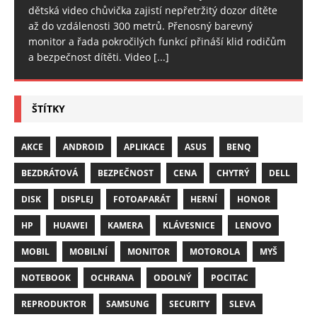
dětská video chůvička zajistí nepřetržitý dozor dítěte
až do vzdálenosti 300 metrů. Přenosný barevný
monitor a řada pokročilých funkcí přináší klid rodičům
a bezpečnost dítěti. Video
[...]
ŠTÍTKY
AKCE
ANDROID
APLIKACE
ASUS
BENQ
BEZDRÁTOVÁ
BEZPEČNOST
CENA
CHYTRÝ
DELL
DISK
DISPLEJ
FOTOAPARÁT
HERNÍ
HONOR
HP
HUAWEI
KAMERA
KLÁVESNICE
LENOVO
MOBIL
MOBILNÍ
MONITOR
MOTOROLA
MYŠ
NOTEBOOK
OCHRANA
ODOLNÝ
POCITAC
REPRODUKTOR
SAMSUNG
SECURITY
SLEVA