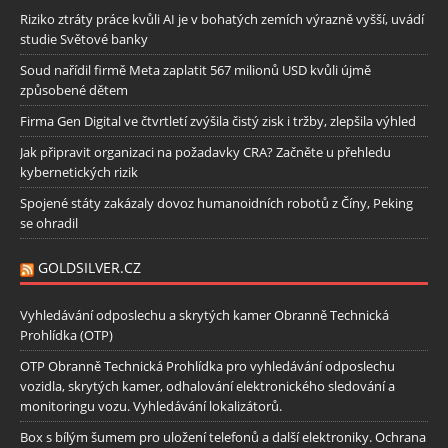
Riziko ztráty práce kvůli AI je v bohatých zemích výrazně vyšší, uvádí
studie Světové banky
Soud nařídil firmě Meta zaplatit 567 milionů USD kvůli újmě
způsobené dětem
Firma Gen Digital ve čtvrtletí zvýšila čistý zisk i tržby, zlepšila výhled
Jak připravit organizaci na požadavky CRA? Začněte u přehledu
kybernetických rizik
Spojené státy zakázaly dovoz humanoidních robotů z Číny, Peking
se ohradil
GOLDSILVER.CZ
Vyhledávání odposlechu a skrytých kamer Obranně Technická
Prohlídka (OTP)
OTP Obranně Technická Prohlídka pro vyhledávání odposlechu
vozidla, skrytých kamer, odhalování elektronického sledování a
monitoringu vozu. Vyhledávání lokalizátorů.
Box s bílým šumem pro uložení telefonů a další elektroniky. Ochrana