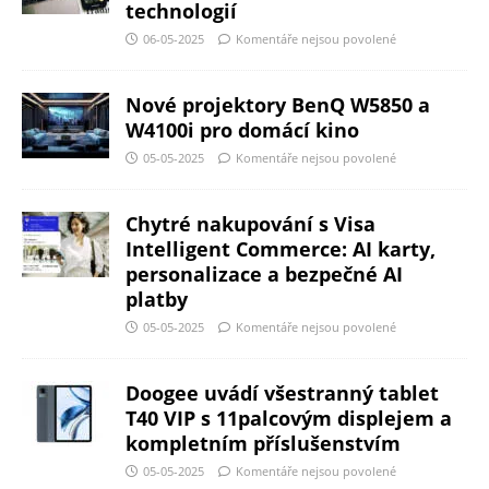
technologií
06-05-2025
Komentáře nejsou povolené
Nové projektory BenQ W5850 a
W4100i pro domácí kino
05-05-2025
Komentáře nejsou povolené
Chytré nakupování s Visa
Intelligent Commerce: AI karty,
personalizace a bezpečné AI
platby
05-05-2025
Komentáře nejsou povolené
Doogee uvádí všestranný tablet
T40 VIP s 11palcovým displejem a
kompletním příslušenstvím
05-05-2025
Komentáře nejsou povolené