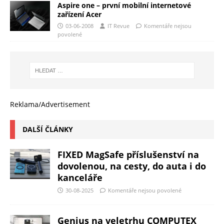
Aspire one – první mobilní internetové
zařízení Acer
03-06-2008
IT Revue
Komentáře nejsou
povolené
Reklama/Advertisement
DALŠÍ ČLÁNKY
FIXED MagSafe příslušenství na
dovolenou, na cesty, do auta i do
kanceláře
30-08-2025
Komentáře nejsou povolené
Genius na veletrhu COMPUTEX