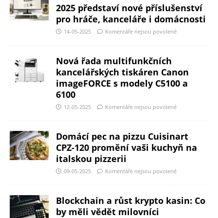
2025 představí nové příslušenství
pro hráče, kanceláře i domácnosti
14-05-2025
Komentáře nejsou povolené
Nová řada multifunkčních
kancelářských tiskáren Canon
imageFORCE s modely C5100 a
6100
12-05-2025
Komentáře nejsou povolené
Domácí pec na pizzu Cuisinart
CPZ-120 promění vaši kuchyň na
italskou pizzerii
09-05-2025
Komentáře nejsou povolené
Blockchain a růst krypto kasin: Co
by měli vědět milovníci