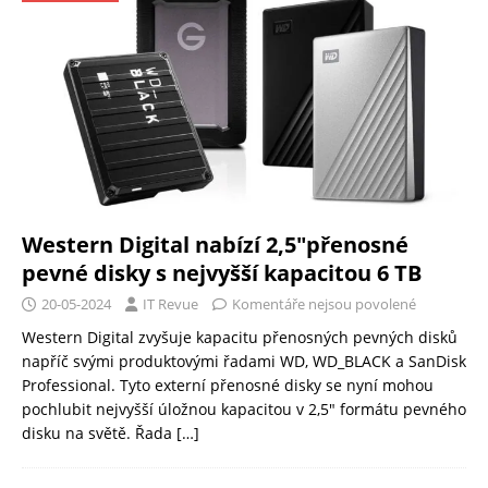
Western Digital nabízí 2,5″přenosné
pevné disky s nejvyšší kapacitou 6 TB
20-05-2024
IT Revue
Komentáře nejsou povolené
Western Digital zvyšuje kapacitu přenosných pevných disků
napříč svými produktovými řadami WD, WD_BLACK a SanDisk
Professional. Tyto externí přenosné disky se nyní mohou
pochlubit nejvyšší úložnou kapacitou v 2,5″ formátu pevného
disku na světě. Řada
[…]