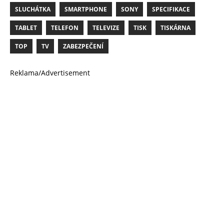
SLUCHÁTKA
SMARTPHONE
SONY
SPECIFIKACE
TABLET
TELEFON
TELEVIZE
TISK
TISKÁRNA
TOP
TV
ZABEZPEČENÍ
Reklama/Advertisement