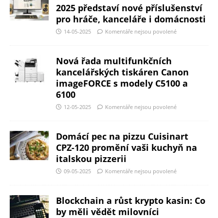
2025 představí nové příslušenství
pro hráče, kanceláře i domácnosti
14-05-2025
Komentáře nejsou povolené
Nová řada multifunkčních
kancelářských tiskáren Canon
imageFORCE s modely C5100 a
6100
12-05-2025
Komentáře nejsou povolené
Domácí pec na pizzu Cuisinart
CPZ-120 promění vaši kuchyň na
italskou pizzerii
09-05-2025
Komentáře nejsou povolené
Blockchain a růst krypto kasin: Co
by měli vědět milovníci