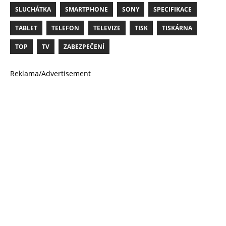
SLUCHÁTKA
SMARTPHONE
SONY
SPECIFIKACE
TABLET
TELEFON
TELEVIZE
TISK
TISKÁRNA
TOP
TV
ZABEZPEČENÍ
Reklama/Advertisement