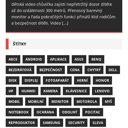
dětská video chůvička zajistí nepřetržitý dozor dítěte
až do vzdálenosti 300 metrů. Přenosný barevný
monitor a řada pokročilých funkcí přináší klid rodičům
a bezpečnost dítěti. Video
[...]
ŠTÍTKY
AKCE
ANDROID
APLIKACE
ASUS
BENQ
BEZDRÁTOVÁ
BEZPEČNOST
CENA
CHYTRÝ
DELL
DISK
DISPLEJ
FOTOAPARÁT
HERNÍ
HONOR
HP
HUAWEI
KAMERA
KLÁVESNICE
LENOVO
MOBIL
MOBILNÍ
MONITOR
MOTOROLA
MYŠ
NOTEBOOK
OCHRANA
ODOLNÝ
POCITAC
REPRODUKTOR
SAMSUNG
SECURITY
SLEVA