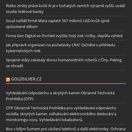
Riziko ztráty práce kvůli AI je v bohatých zemích výrazně vyšší, uvádí
studie Světové banky
Soud nařídil firmě Meta zaplatit 567 milionů USD kvůli újmě
způsobené dětem
Firma Gen Digital ve čtvrtletí zvýšila čistý zisk i tržby, zlepšila výhled
Jak připravit organizaci na požadavky CRA? Začněte u přehledu
kybernetických rizik
Spojené státy zakázaly dovoz humanoidních robotů z Číny, Peking
se ohradil
GOLDSILVER.CZ
Vyhledávání odposlechu a skrytých kamer Obranně Technická
Prohlídka (OTP)
OTP Obranně Technická Prohlídka pro vyhledávání odposlechu
vozidla, skrytých kamer, odhalování elektronického sledování a
monitoringu vozu. Vyhledávání lokalizátorů.
Box s bílým šumem pro uložení telefonů a další elektroniky. Ochrana