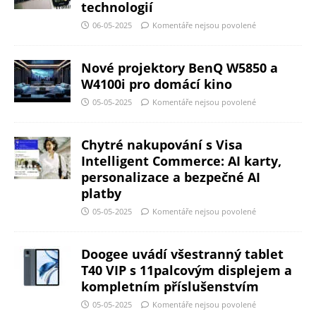
technologií
06-05-2025
Komentáře nejsou povolené
Nové projektory BenQ W5850 a
W4100i pro domácí kino
05-05-2025
Komentáře nejsou povolené
Chytré nakupování s Visa
Intelligent Commerce: AI karty,
personalizace a bezpečné AI
platby
05-05-2025
Komentáře nejsou povolené
Doogee uvádí všestranný tablet
T40 VIP s 11palcovým displejem a
kompletním příslušenstvím
05-05-2025
Komentáře nejsou povolené