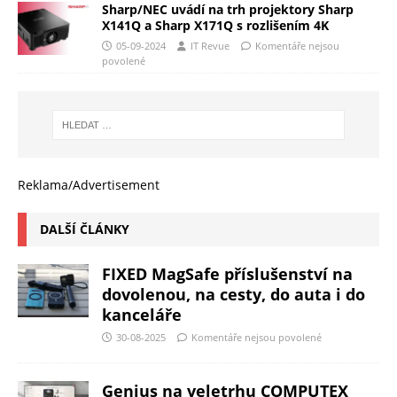
Sharp/NEC uvádí na trh projektory Sharp
X141Q a Sharp X171Q s rozlišením 4K
05-09-2024
IT Revue
Komentáře nejsou
povolené
Reklama/Advertisement
DALŠÍ ČLÁNKY
FIXED MagSafe příslušenství na
dovolenou, na cesty, do auta i do
kanceláře
30-08-2025
Komentáře nejsou povolené
Genius na veletrhu COMPUTEX