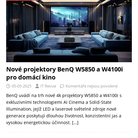
Nové projektory BenQ W5850 a W4100i
pro domácí kino
05-05-2025
IT Revue
Komentáře nejsou povolené
BenQ uvádí na trh nové 4k projektory W5850 a W4100i s
exkluzivními technologiemi AI Cinema a Solid-State
Illumination, jejíž LED a laserové světelné zdroje nové
generace poskytují dlouhou životnost, konzistentní jas a
vysokou energetickou účinnost.
[…]