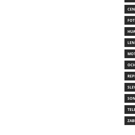
CEN
FOT
HUA
LE
MO
OC
REP
SLE
SO
TEL
ZAB