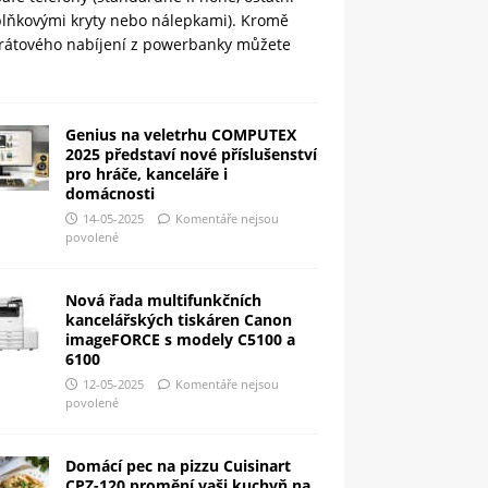
plňkovými kryty nebo nálepkami). Kromě
rátového nabíjení z powerbanky můžete
Genius na veletrhu COMPUTEX
2025 představí nové příslušenství
pro hráče, kanceláře i
domácnosti
14-05-2025
Komentáře nejsou
povolené
Nová řada multifunkčních
kancelářských tiskáren Canon
imageFORCE s modely C5100 a
6100
12-05-2025
Komentáře nejsou
povolené
Domácí pec na pizzu Cuisinart
CPZ-120 promění vaši kuchyň na