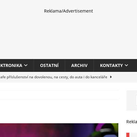
Reklama/Advertisement
EKTRONIKA
OSTATNÍ
ARCHIV
KONTAKTY
fe příslušenství na dovolenou, na cesty, do auta i do kanceláře
eletrhu COMPUTEX 2025 představí nové příslušenství pro hráče,
HARDWARE
multifunkčních kancelářských tiskáren Canon imageFORCE s modely
Rekl
E