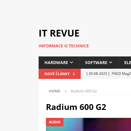
IT REVUE
INFORMACE O TECHNICE
HARDWARE
SOFTWARE
EL
[ 30-08-2025 ]
FIXED MagSa
NOVÉ ČLÁNKY
ELEKTRONIKA
HOME
Radium 600 G2
[ 14-05-2025 ]
Genius na v
kanceláře i domácnosti
Radium 600 G2
[ 12-05-2025 ]
Nová řada 
AUDIO
C5100 a 6100
PERIFERI