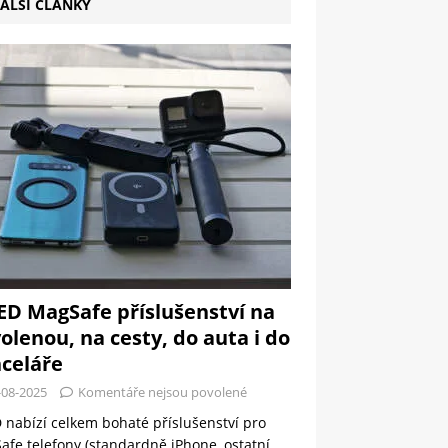
ALŠÍ ČLÁNKY
ED MagSafe příslušenství na
olenou, na cesty, do auta i do
celáře
-08-2025
Komentáře nejsou povolené
 nabízí celkem bohaté příslušenství pro
fe telefony (standardně iPhone, ostatní