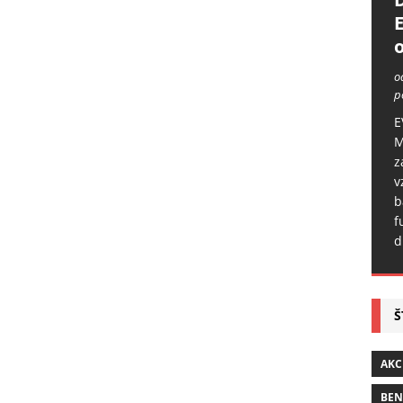
o
o
p
E
M
z
v
b
f
d
Š
AKC
BE