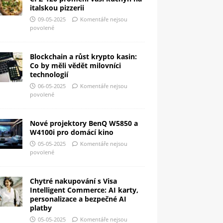
italskou pizzerii
09-05-2025
Komentáře nejsou
povolené
Blockchain a růst krypto kasin:
Co by měli vědět milovníci
technologií
06-05-2025
Komentáře nejsou
povolené
Nové projektory BenQ W5850 a
W4100i pro domácí kino
05-05-2025
Komentáře nejsou
povolené
Chytré nakupování s Visa
Intelligent Commerce: AI karty,
personalizace a bezpečné AI
platby
05-05-2025
Komentáře nejsou