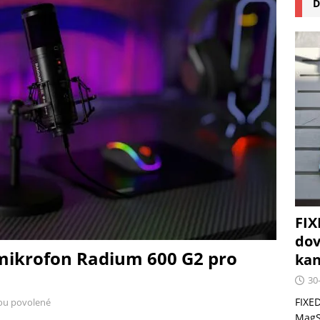
D
na pizzu Cuisinart CPZ-120 promění vaši kuchyň na italskou
 růst krypto kasin: Co by měli vědět milovníci technologií
FIX
dov
 mikrofon Radium 600 G2 pro
kan
30
FIXED
ou povolené
MagSa