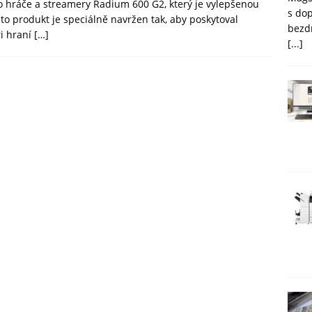
o hráče a streamery Radium 600 G2, který je vylepšenou
s do
o produkt je speciálně navržen tak, aby poskytoval
bezd
ři hraní
[…]
[...]