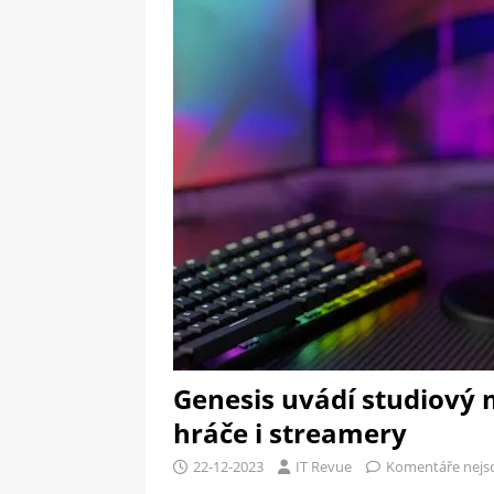
[ 09-05-2025 ]
Domácí pec 
pizzerii
OSTATNÍ
[ 06-05-2025 ]
Blockchain a
SOFTWARE
Genesis uvádí studiový
hráče i streamery
22-12-2023
IT Revue
Komentáře nejs