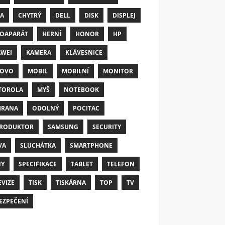
A
CHYTRÝ
DELL
DISK
DISPLEJ
OAPARÁT
HERNÍ
HONOR
HP
WEI
KAMERA
KLÁVESNICE
NOVO
MOBIL
MOBILNÍ
MONITOR
TOROLA
MYŠ
NOTEBOOK
HRANA
ODOLNÝ
POCITAC
RODUKTOR
SAMSUNG
SECURITY
VA
SLUCHÁTKA
SMARTPHONE
NY
SPECIFIKACE
TABLET
TELEFON
EVIZE
TISK
TISKÁRNA
TOP
TV
EZPEČENÍ