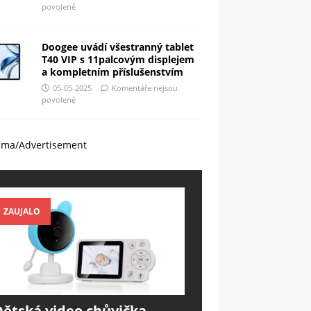
povolené
Doogee uvádí všestranný tablet
T40 VIP s 11palcovým displejem
a kompletním příslušenstvím
05-05-2025
Komentáře nejsou
povolené
ama/Advertisement
ZAUJALO
Dětská video chůvička