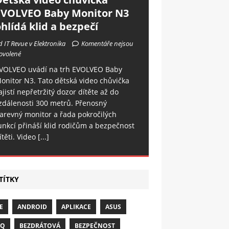
EVOLVEO Baby Monitor N3
hlídá klid a bezpečí
d IT Revue v Elektronika
Komentáře nejsou
ovolené
VOLVEO uvádí na trh EVOLVEO Baby
onitor N3. Tato dětská video chůvička
ajistí nepřetržitý dozor dítěte až do
zdálenosti 300 metrů. Přenosný
arevný monitor a řada pokročilých
unkcí přináší klid rodičům a bezpečnost
ítěti. Video
[...]
TÍTKY
E
ANDROID
APLIKACE
ASUS
NQ
BEZDRÁTOVÁ
BEZPEČNOST