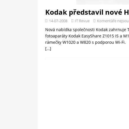
Kodak představil nové 
14-07-2008
IT Revue
Komentáře nejsou
Nová nabídka společnosti Kodak zahrnuje Th
fotoaparáty Kodak EasyShare Z1015 IS a M10
rámečky W1020 a W820 s podporou Wi-Fi.
[…]