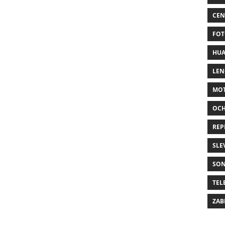
CEN
FOT
HUA
LE
MO
OC
REP
SLE
SO
TEL
ZAB