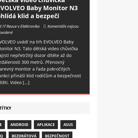
EVOLVEO Baby Monitor N3
hlídá klid a bezpečí
d IT Revue v Elektronika
Komentáře nejsou
ovolené
VOLVEO uvádí na trh EVOLVEO Baby
onitor N3. Tato dětská video chůvička
ajistí nepřetržitý dozor dítěte až do
zdálenosti 300 metrů. Přenosný
arevný monitor a řada pokročilých
unkcí přináší klid rodičům a bezpečnost
ítěti. Video
[...]
TÍTKY
E
ANDROID
APLIKACE
ASUS
NQ
BEZDRÁTOVÁ
BEZPEČNOST