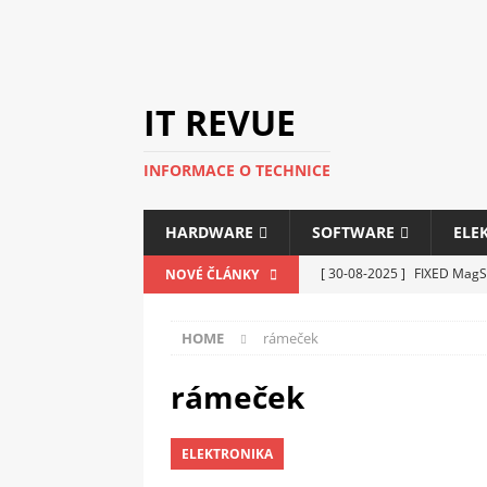
IT REVUE
INFORMACE O TECHNICE
HARDWARE
SOFTWARE
ELE
[ 30-08-2025 ]
FIXED MagSa
NOVÉ ČLÁNKY
ELEKTRONIKA
HOME
rámeček
[ 14-05-2025 ]
Genius na v
kanceláře i domácnosti
rámeček
[ 12-05-2025 ]
Nová řada m
ELEKTRONIKA
C5100 a 6100
PERIFERI