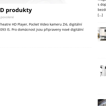
s do
HD produkty
bezd
[...]
 povolené
eatre HD Player, Pocket Video kameru Zi6, digitální
93 IS. Pro domácnost jsou připraveny nové digitální