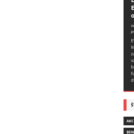
o
o
p
E
M
z
v
b
f
d
Š
AKC
BE