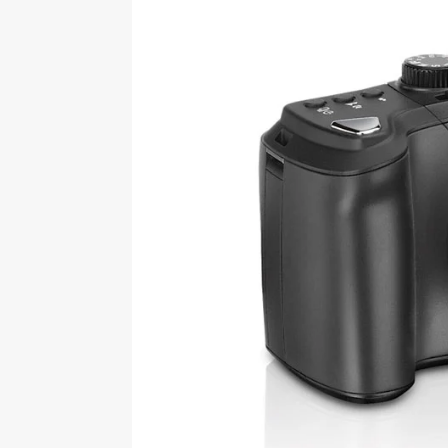
[ 09-05-2025 ]
Domácí pec 
OSTATNÍ
[ 06-05-2025 ]
Blockchain a
SOFTWARE