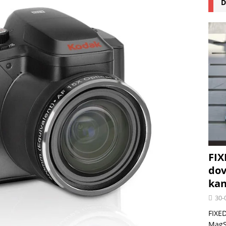
D
na pizzu Cuisinart CPZ-120 promění vaši kuchyň na italskou pizzerii
 růst krypto kasin: Co by měli vědět milovníci technologií
FIX
dov
kan
30-
FIXED
MagSa