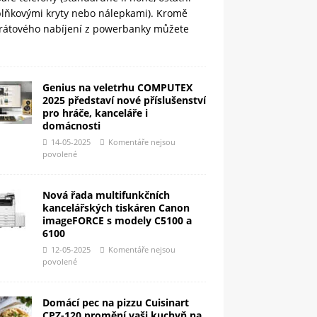
plňkovými kryty nebo nálepkami). Kromě
rátového nabíjení z powerbanky můžete
Genius na veletrhu COMPUTEX
2025 představí nové příslušenství
pro hráče, kanceláře i
domácnosti
14-05-2025
Komentáře nejsou
povolené
Nová řada multifunkčních
kancelářských tiskáren Canon
imageFORCE s modely C5100 a
6100
12-05-2025
Komentáře nejsou
povolené
Domácí pec na pizzu Cuisinart
CPZ-120 promění vaši kuchyň na