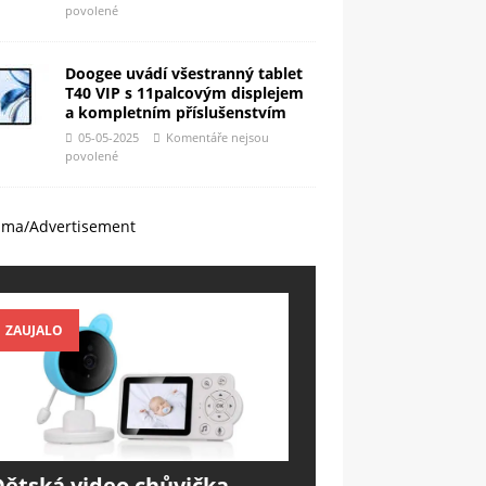
povolené
Doogee uvádí všestranný tablet
T40 VIP s 11palcovým displejem
a kompletním příslušenstvím
05-05-2025
Komentáře nejsou
povolené
ama/Advertisement
ZAUJALO
Dětská video chůvička