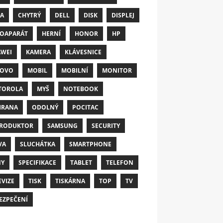
A
CHYTRÝ
DELL
DISK
DISPLEJ
OAPARÁT
HERNÍ
HONOR
HP
WEI
KAMERA
KLÁVESNICE
NOVO
MOBIL
MOBILNÍ
MONITOR
TOROLA
MYŠ
NOTEBOOK
HRANA
ODOLNÝ
POCITAC
RODUKTOR
SAMSUNG
SECURITY
VA
SLUCHÁTKA
SMARTPHONE
NY
SPECIFIKACE
TABLET
TELEFON
EVIZE
TISK
TISKÁRNA
TOP
TV
EZPEČENÍ