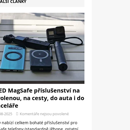
ALŠÍ ČLÁNKY
ED MagSafe příslušenství na
olenou, na cesty, do auta i do
celáře
08-2025
Komentáře nejsou povolené
 nabízí celkem bohaté příslušenství pro
fe telefony (standardně iPhone, ostatní