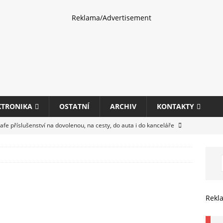
Reklama/Advertisement
KTRONIKA
OSTATNÍ
ARCHIV
KONTAKTY
fe příslušenství na dovolenou, na cesty, do auta i do kanceláře
eletrhu COMPUTEX 2025 představí nové příslušenství pro hráče,
HARDWARE
ultifunkčních kancelářských tiskáren Canon imageFORCE s modely
Rekl
E