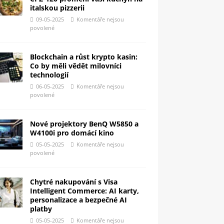
italskou pizzerii
09-05-2025
Komentáře nejsou
povolené
Blockchain a růst krypto kasin:
Co by měli vědět milovníci
technologií
06-05-2025
Komentáře nejsou
povolené
Nové projektory BenQ W5850 a
W4100i pro domácí kino
05-05-2025
Komentáře nejsou
povolené
Chytré nakupování s Visa
Intelligent Commerce: AI karty,
personalizace a bezpečné AI
platby
05-05-2025
Komentáře nejsou