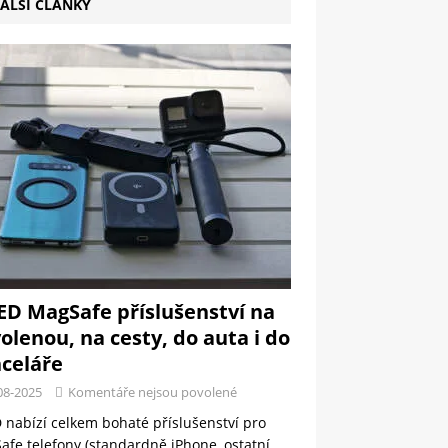
ALŠÍ ČLÁNKY
ED MagSafe příslušenství na
olenou, na cesty, do auta i do
celáře
08-2025
Komentáře nejsou povolené
 nabízí celkem bohaté příslušenství pro
fe telefony (standardně iPhone, ostatní