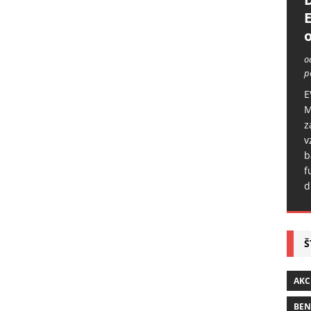
o
o
p
E
M
z
v
b
f
d
Š
AKC
BE