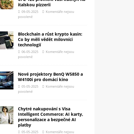
italskou pizzerii
09-05-2025
Komentáře nejsou
povolené
Blockchain a růst krypto kasin:
Co by měli vědět milovníci
technologií
06-05-2025
Komentáře nejsou
povolené
Nové projektory BenQ W5850 a
W4100i pro domácí kino
05-05-2025
Komentáře nejsou
povolené
Chytré nakupování s Visa
Intelligent Commerce: AI karty,
personalizace a bezpečné AI
platby
05-05-2025
Komentáře nejsou