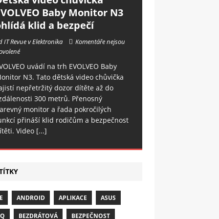
EVOLVEO Baby Monitor N3
hlídá klid a bezpečí
d IT Revue v Elektronika
Komentáře nejsou
ovolené
VOLVEO uvádí na trh EVOLVEO Baby
onitor N3. Tato dětská video chůvička
ajistí nepřetržitý dozor dítěte až do
zdálenosti 300 metrů. Přenosný
arevný monitor a řada pokročilých
unkcí přináší klid rodičům a bezpečnost
ítěti. Video
[...]
TÍTKY
E
ANDROID
APLIKACE
ASUS
NQ
BEZDRÁTOVÁ
BEZPEČNOST