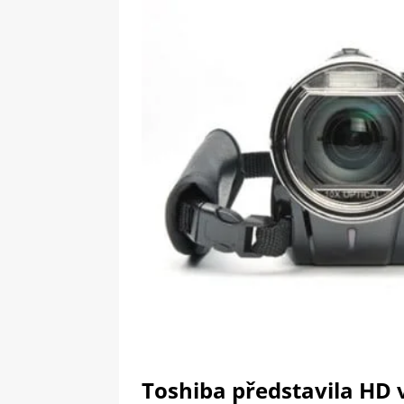
[ 09-05-2025 ]
Domácí pec 
OSTATNÍ
[ 06-05-2025 ]
Blockchain a
SOFTWARE
Toshiba představila HD