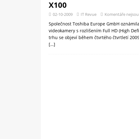
X100
02-10-2009
IT Revue
Komentáře nejsou
Společnost Toshiba Europe GmbH oznámila ro
videokamery s rozlišením Full HD (High Def
trhu se objeví během čtvrtého čtvrtletí 2009
[…]