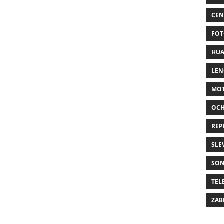
CEN
FOT
HUA
LE
MO
OC
REP
SLE
SO
TEL
ZAB