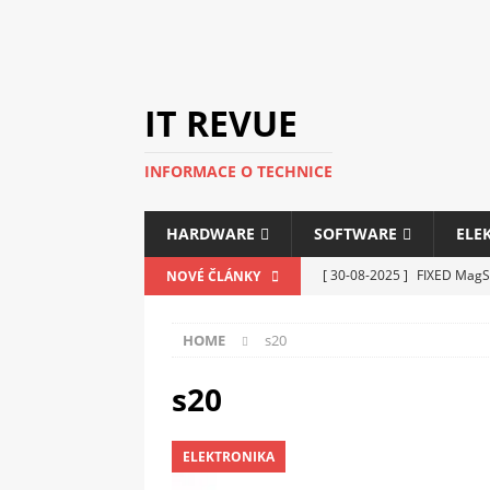
IT REVUE
INFORMACE O TECHNICE
HARDWARE
SOFTWARE
ELE
[ 30-08-2025 ]
FIXED MagSa
NOVÉ ČLÁNKY
ELEKTRONIKA
HOME
s20
[ 14-05-2025 ]
Genius na v
kanceláře i domácnosti
s20
[ 12-05-2025 ]
Nová řada m
ELEKTRONIKA
C5100 a 6100
PERIFERI