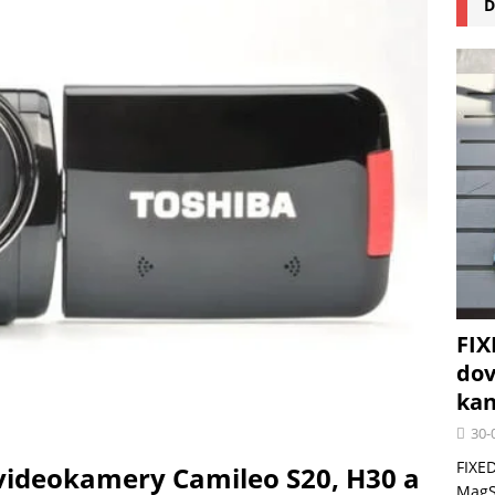
D
na pizzu Cuisinart CPZ-120 promění vaši kuchyň na italskou pizzerii
 růst krypto kasin: Co by měli vědět milovníci technologií
FIX
dov
kan
30-
FIXED
 videokamery Camileo S20, H30 a
MagSa