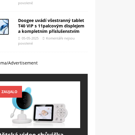
povolené
Doogee uvádí všestranný tablet
T40 VIP s 11palcovým displejem
a kompletním příslušenstvím
05-05-2025
Komentáře nejsou
povolené
ama/Advertisement
ZAUJALO
Dětská video chůvička