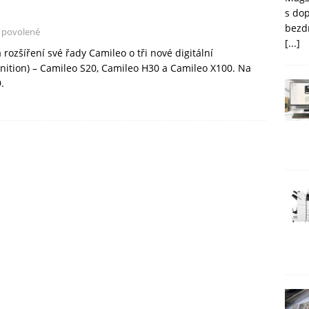
s do
bezd
 povolené
[...]
zšíření své řady Camileo o tři nové digitální
inition) – Camileo S20, Camileo H30 a Camileo X100. Na
.