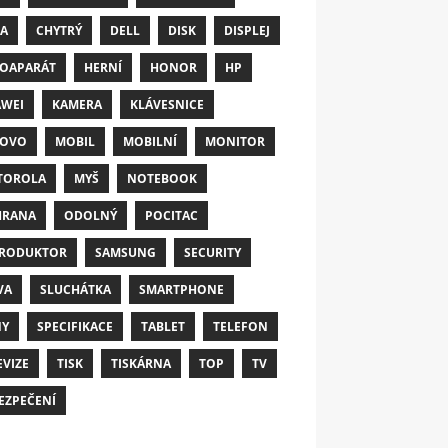
A
CHYTRÝ
DELL
DISK
DISPLEJ
OAPARÁT
HERNÍ
HONOR
HP
WEI
KAMERA
KLÁVESNICE
NOVO
MOBIL
MOBILNÍ
MONITOR
TOROLA
MYŠ
NOTEBOOK
HRANA
ODOLNÝ
POCITAC
RODUKTOR
SAMSUNG
SECURITY
VA
SLUCHÁTKA
SMARTPHONE
NY
SPECIFIKACE
TABLET
TELEFON
EVIZE
TISK
TISKÁRNA
TOP
TV
EZPEČENÍ