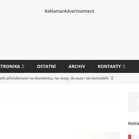
Reklama/Advertisement
KTRONIKA
OSTATNÍ
ARCHIV
KONTAKTY
fe příslušenství na dovolenou, na cesty, do auta i do kanceláře
eletrhu COMPUTEX 2025 představí nové příslušenství pro hráče,
HARDWARE
ultifunkčních kancelářských tiskáren Canon imageFORCE s modely
Rekl
E