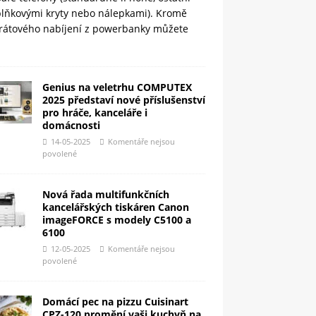
plňkovými kryty nebo nálepkami). Kromě
rátového nabíjení z powerbanky můžete
Genius na veletrhu COMPUTEX
2025 představí nové příslušenství
pro hráče, kanceláře i
domácnosti
14-05-2025
Komentáře nejsou
povolené
Nová řada multifunkčních
kancelářských tiskáren Canon
imageFORCE s modely C5100 a
6100
12-05-2025
Komentáře nejsou
povolené
Domácí pec na pizzu Cuisinart
CPZ-120 promění vaši kuchyň na