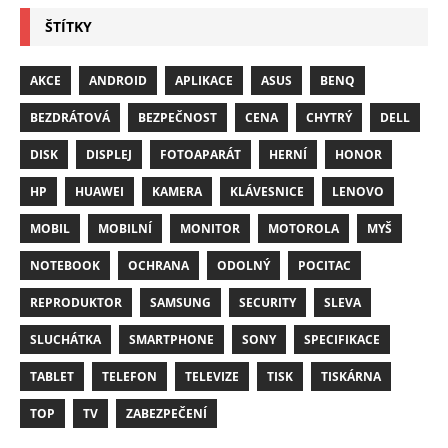
ŠTÍTKY
AKCE
ANDROID
APLIKACE
ASUS
BENQ
BEZDRÁTOVÁ
BEZPEČNOST
CENA
CHYTRÝ
DELL
DISK
DISPLEJ
FOTOAPARÁT
HERNÍ
HONOR
HP
HUAWEI
KAMERA
KLÁVESNICE
LENOVO
MOBIL
MOBILNÍ
MONITOR
MOTOROLA
MYŠ
NOTEBOOK
OCHRANA
ODOLNÝ
POCITAC
REPRODUKTOR
SAMSUNG
SECURITY
SLEVA
SLUCHÁTKA
SMARTPHONE
SONY
SPECIFIKACE
TABLET
TELEFON
TELEVIZE
TISK
TISKÁRNA
TOP
TV
ZABEZPEČENÍ