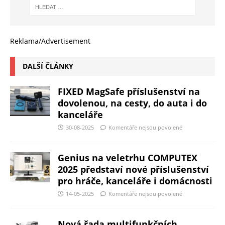
Reklama/Advertisement
DALŠÍ ČLÁNKY
FIXED MagSafe příslušenství na
dovolenou, na cesty, do auta i do
kanceláře
30-08-2025
Komentáře nejsou povolené
Genius na veletrhu COMPUTEX
2025 představí nové příslušenství
pro hráče, kanceláře i domácnosti
14-05-2025
Komentáře nejsou povolené
Nová řada multifunkčních