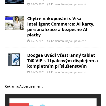
05-05-2025
Komentáře nejsou povolené
Chytré nakupování s Visa
Intelligent Commerce: AI karty,
personalizace a bezpečné AI
platby
05-05-2025
Komentáře nejsou povolené
Doogee uvádí všestranný tablet
T40 VIP s 11palcovým displejem a
kompletním příslušenstvím
05-05-2025
Komentáře nejsou povolené
Reklama/Advertisement