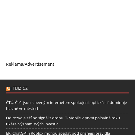
Reklama/Advertisement
ITBIZ.CZ
ČTÚ: Češi jsou s pevným internetem spokojeni, optická síť dominuje
hlavně ve městech
Od rozvoje sítí po signál z dronu. T-Mobile v první polovině roku
ukázal význam svých investic
EK: ChatGPT i Roblox mohou spadat pod přísnější pravidla