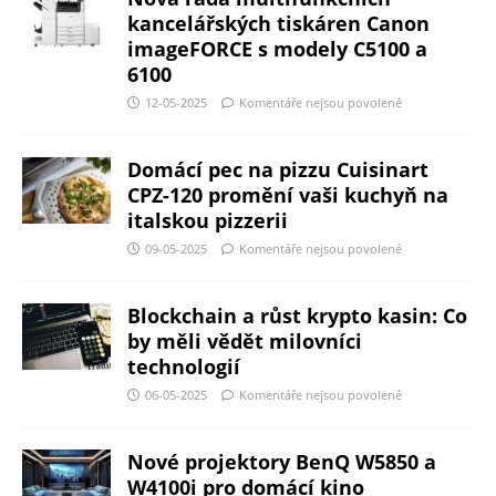
kancelářských tiskáren Canon
imageFORCE s modely C5100 a
6100
12-05-2025
Komentáře nejsou povolené
Domácí pec na pizzu Cuisinart
CPZ-120 promění vaši kuchyň na
italskou pizzerii
09-05-2025
Komentáře nejsou povolené
Blockchain a růst krypto kasin: Co
by měli vědět milovníci
technologií
06-05-2025
Komentáře nejsou povolené
Nové projektory BenQ W5850 a
W4100i pro domácí kino