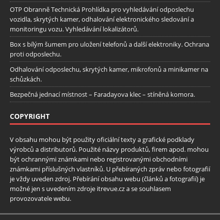
OTP Obranně Technická Prohlídka pro vyhledávání odposlechu
vozidla, skrytých kamer, odhalování elektronického sledování a
monitoringu vozu. Vyhledávání lokalizátorů.
Box s bílým šumem pro uložení telefonů a další elektroniky. Ochrana
proti odposlechu.
Odhalování odposlechu, skrytých kamer, mikrofonů a minikamer na
schůzkách.
Bezpečná jednací místnost – Faradayova klec – stíněná komora.
COPYRIGHT
V obsahu mohou být použity oficiální texty a grafické podklady
výrobců a distributorů. Použité názvy produktů, firem apod. mohou
být ochrannými známkami nebo registrovanými obchodními
známkami příslušných vlastníků. U přebíraných zpráv nebo fotografií
je vždy uveden zdroj. Přebírání obsahu webu (článků a fotografií) je
možné jen s uvedením zdroje itrevue.cz a se souhlasem
provozovatele webu.