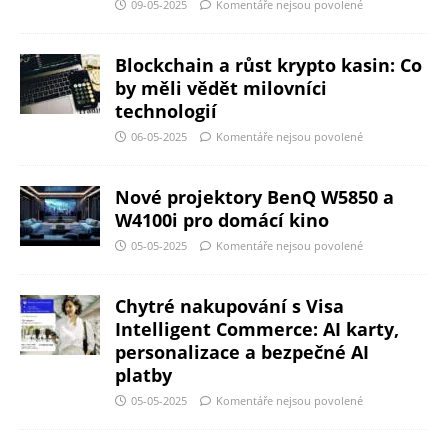
09-05-2025
Komentáře nejsou povolené
Blockchain a růst krypto kasin: Co
by měli vědět milovníci
technologií
06-05-2025
Komentáře nejsou povolené
Nové projektory BenQ W5850 a
W4100i pro domácí kino
05-05-2025
Komentáře nejsou povolené
Chytré nakupování s Visa
Intelligent Commerce: AI karty,
personalizace a bezpečné AI
platby
05-05-2025
Komentáře nejsou povolené