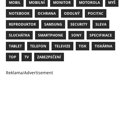
MOBIL
MOBILNÍ
MONITOR
MOTOROLA
MYŠ
NOTEBOOK
OCHRANA
ODOLNÝ
POCITAC
REPRODUKTOR
SAMSUNG
SECURITY
SLEVA
SLUCHÁTKA
SMARTPHONE
SONY
SPECIFIKACE
TABLET
TELEFON
TELEVIZE
TISK
TISKÁRNA
TOP
TV
ZABEZPEČENÍ
Reklama/Advertisement