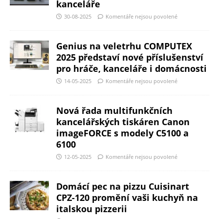
kanceláře
30-08-2025
Komentáře nejsou povolené
Genius na veletrhu COMPUTEX
2025 představí nové příslušenství
pro hráče, kanceláře i domácnosti
14-05-2025
Komentáře nejsou povolené
Nová řada multifunkčních
kancelářských tiskáren Canon
imageFORCE s modely C5100 a
6100
12-05-2025
Komentáře nejsou povolené
Domácí pec na pizzu Cuisinart
CPZ-120 promění vaši kuchyň na
italskou pizzerii