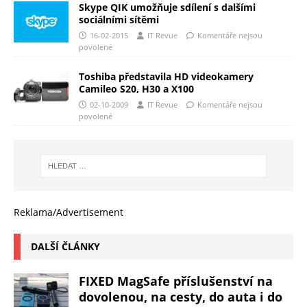
Skype QIK umožňuje sdílení s dalšími
sociálními sítěmi
16-02-2015
IT Revue
Komentáře nejsou
povolené
Toshiba představila HD videokamery
Camileo S20, H30 a X100
02-10-2009
IT Revue
Komentáře nejsou
povolené
Reklama/Advertisement
DALŠÍ ČLÁNKY
FIXED MagSafe příslušenství na
dovolenou, na cesty, do auta i do