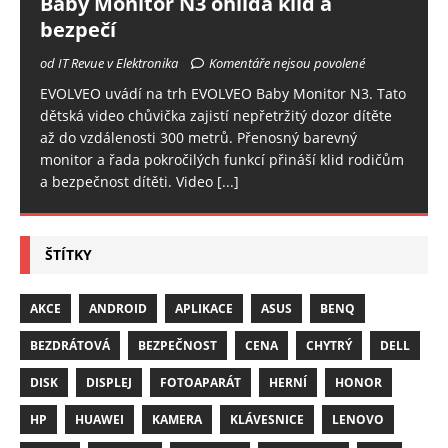
Baby Monitor N3 ohlídá klid a
bezpečí
od IT Revue v Elektronika
Komentáře nejsou povolené
EVOLVEO uvádí na trh EVOLVEO Baby Monitor N3. Tato
dětská video chůvička zajistí nepřetržitý dozor dítěte
až do vzdálenosti 300 metrů. Přenosný barevný
monitor a řada pokročilých funkcí přináší klid rodičům
a bezpečnost dítěti. Video
[...]
ŠTÍTKY
AKCE
ANDROID
APLIKACE
ASUS
BENQ
BEZDRÁTOVÁ
BEZPEČNOST
CENA
CHYTRÝ
DELL
DISK
DISPLEJ
FOTOAPARÁT
HERNÍ
HONOR
HP
HUAWEI
KAMERA
KLÁVESNICE
LENOVO