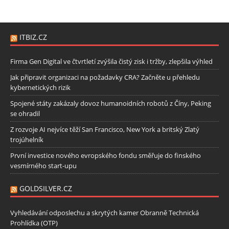
ITBIZ.CZ
Firma Gen Digital ve čtvrtletí zvýšila čistý zisk i tržby, zlepšila výhled
Jak připravit organizaci na požadavky CRA? Začněte u přehledu
kybernetických rizik
Spojené státy zakázaly dovoz humanoidních robotů z Číny, Peking
se ohradil
Z rozvoje AI nejvíce těží San Francisco, New York a britský Zlatý
trojúhelník
První investice nového evropského fondu směřuje do finského
vesmírného start-upu
GOLDSILVER.CZ
Vyhledávání odposlechu a skrytých kamer Obranně Technická
Prohlídka (OTP)