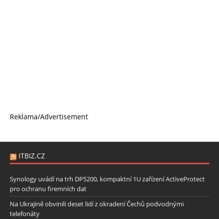
Reklama/Advertisement
ITBIZ.CZ
Synology uvádí na trh DP5200, kompaktní 1U zařízení ActiveProtect
pro ochranu firemních dat
Na Ukrajině obvinili deset lidí z okradení Čechů podvodnými
telefonáty