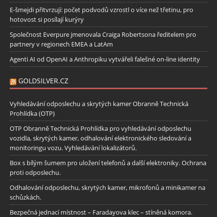
E-šmejdi přitvrzují: počet podvodů vzrostl o více než třetinu, pro
hotovost si posílají kurýry
Společnost Everpure jmenovala Craiga Robertsona ředitelem pro
partnery v regionech EMEA a LatAm
Agenti AI od OpenAI a Anthropiku vytvářeli falešné on-line identity
GOLDSILVER.CZ
Vyhledávání odposlechu a skrytých kamer Obranně Technická
Prohlídka (OTP)
OTP Obranně Technická Prohlídka pro vyhledávání odposlechu
vozidla, skrytých kamer, odhalování elektronického sledování a
monitoringu vozu. Vyhledávání lokalizátorů.
Box s bílým šumem pro uložení telefonů a další elektroniky. Ochrana
proti odposlechu.
Odhalování odposlechu, skrytých kamer, mikrofonů a minikamer na
schůzkách.
Bezpečná jednací místnost – Faradayova klec – stíněná komora.