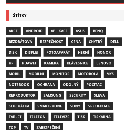
ŠTÍTKY
AKCE
ANDROID
APLIKACE
ASUS
BENQ
BEZDRÁTOVÁ
BEZPEČNOST
CENA
CHYTRÝ
DELL
DISK
DISPLEJ
FOTOAPARÁT
HERNÍ
HONOR
HP
HUAWEI
KAMERA
KLÁVESNICE
LENOVO
MOBIL
MOBILNÍ
MONITOR
MOTOROLA
MYŠ
NOTEBOOK
OCHRANA
ODOLNÝ
POCITAC
REPRODUKTOR
SAMSUNG
SECURITY
SLEVA
SLUCHÁTKA
SMARTPHONE
SONY
SPECIFIKACE
TABLET
TELEFON
TELEVIZE
TISK
TISKÁRNA
TOP
TV
ZABEZPEČENÍ