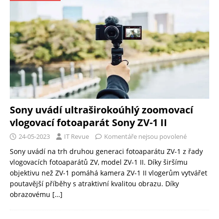
Sony uvádí ultraširokoúhlý zoomovací
vlogovací fotoaparát Sony ZV-1 II
24-05-2023
IT Revue
Komentáře nejsou povolené
Sony uvádí na trh druhou generaci fotoaparátu ZV-1 z řady
vlogovacích fotoaparátů ZV, model ZV-1 II. Díky širšímu
objektivu než ZV-1 pomáhá kamera ZV-1 II vlogerům vytvářet
poutavější příběhy s atraktivní kvalitou obrazu. Díky
obrazovému
[…]