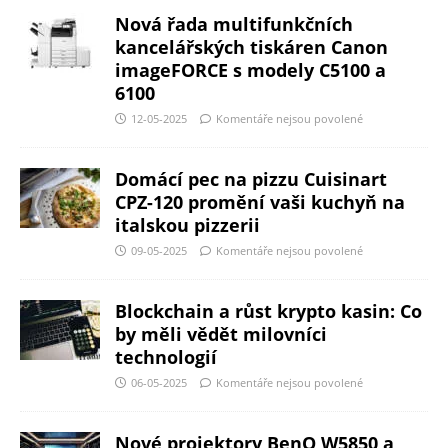
Nová řada multifunkčních
kancelářských tiskáren Canon
imageFORCE s modely C5100 a
6100
12-05-2025
Komentáře nejsou povolené
Domácí pec na pizzu Cuisinart
CPZ-120 promění vaši kuchyň na
italskou pizzerii
09-05-2025
Komentáře nejsou povolené
Blockchain a růst krypto kasin: Co
by měli vědět milovníci
technologií
06-05-2025
Komentáře nejsou povolené
Nové projektory BenQ W5850 a