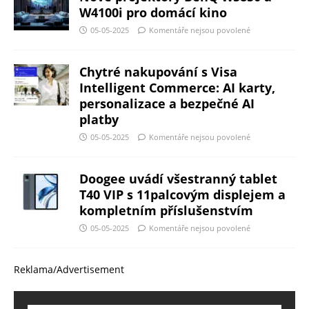
W4100i pro domácí kino
05-05-2025
Komentáře nejsou povolené
Chytré nakupování s Visa
Intelligent Commerce: AI karty,
personalizace a bezpečné AI
platby
05-05-2025
Komentáře nejsou povolené
Doogee uvádí všestranný tablet
T40 VIP s 11palcovým displejem a
kompletním příslušenstvím
05-05-2025
Komentáře nejsou povolené
Reklama/Advertisement