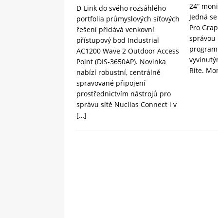
24“ moni
D-Link do svého rozsáhlého
Jedná se
portfolia průmyslových síťových
Pro Grap
řešení přidává venkovní
správou b
přístupový bod Industrial
programe
AC1200 Wave 2 Outdoor Access
vyvinutý
Point (DIS-3650AP). Novinka
Rite. Mo
nabízí robustní, centrálně
spravované připojení
prostřednictvím nástrojů pro
správu sítě Nuclias Connect i v
[…]