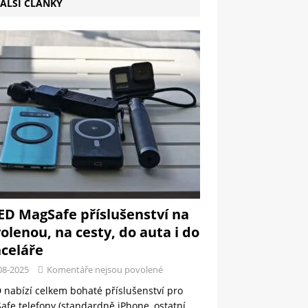
ALŠÍ ČLÁNKY
ED MagSafe příslušenství na
olenou, na cesty, do auta i do
celáře
08-2025
Komentáře nejsou povolené
 nabízí celkem bohaté příslušenství pro
fe telefony (standardně iPhone, ostatní