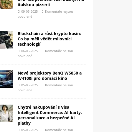
italskou pizzerii
09-05-2025
Komentáře nejsou
povolené
Blockchain a růst krypto kasin:
Co by měli vědět milovníci
technologií
06-05-2025
Komentáře nejsou
povolené
Nové projektory BenQ W5850 a
W4100i pro domácí kino
05-05-2025
Komentáře nejsou
povolené
Chytré nakupování s Visa
Intelligent Commerce: AI karty,
personalizace a bezpečné AI
platby
05-05-2025
Komentáře nejsou