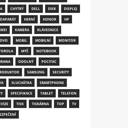
A
CHYTRÝ
DELL
DISK
DISPLEJ
OAPARÁT
HERNÍ
HONOR
HP
WEI
KAMERA
KLÁVESNICE
NOVO
MOBIL
MOBILNÍ
MONITOR
TOROLA
MYŠ
NOTEBOOK
HRANA
ODOLNÝ
POCITAC
RODUKTOR
SAMSUNG
SECURITY
VA
SLUCHÁTKA
SMARTPHONE
NY
SPECIFIKACE
TABLET
TELEFON
EVIZE
TISK
TISKÁRNA
TOP
TV
EZPEČENÍ