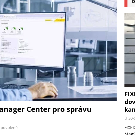
D
na pizzu Cuisinart CPZ-120 promění vaši kuchyň na italskou pizzerii
 růst krypto kasin: Co by měli vědět milovníci technologií
FIX
dov
Manager Center pro správu
kan
30-
FIXED
 povolené
MagSa