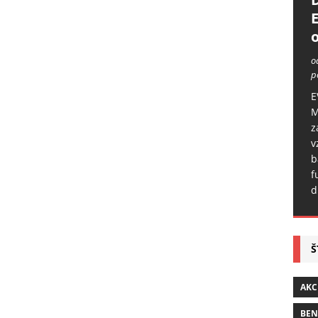
o
o
p
E
M
z
v
b
f
d
Š
AKC
BE