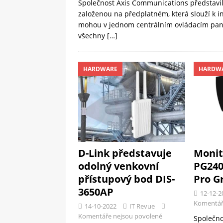
Společnost Axis Communications představi
založenou na předplatném, která slouží k in
mohou v jednom centrálním ovládacím panel
všechny
[…]
HARDWARE
HARDW
D-Link představuje
Monit
odolný venkovní
PG240
přístupový bod DIS-
Pro G
3650AP
12-12-2
Komentář
14-10-2022
IT Revue
Komentáře nejsou povolené
Společno