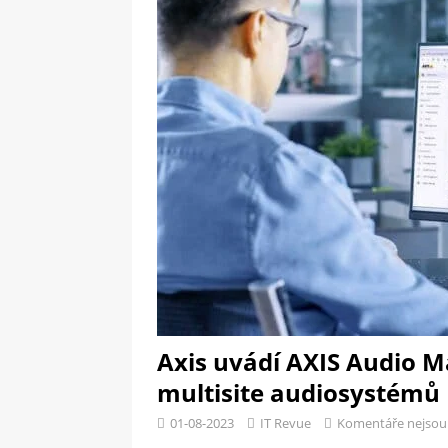
[ 09-05-2025 ]
Domácí pec 
OSTATNÍ
[ 06-05-2025 ]
Blockchain a
SOFTWARE
Axis uvádí AXIS Audio 
multisite audiosystémů
01-08-2023
IT Revue
Komentáře nejsou