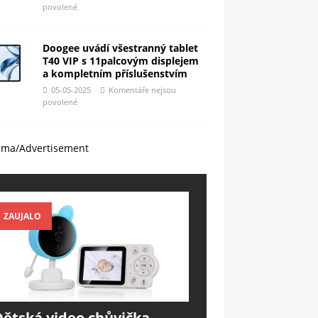
povolené
Doogee uvádí všestranný tablet
T40 VIP s 11palcovým displejem
a kompletním příslušenstvím
05-05-2025
Komentáře nejsou
povolené
ama/Advertisement
ZAUJALO
Dětská video chůvička