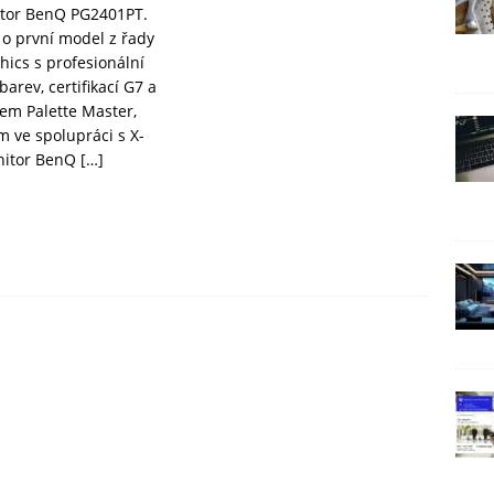
tor BenQ PG2401PT.
 o první model z řady
hics s profesionální
arev, certifikací G7 a
m Palette Master,
m ve spolupráci s X-
nitor BenQ
[…]