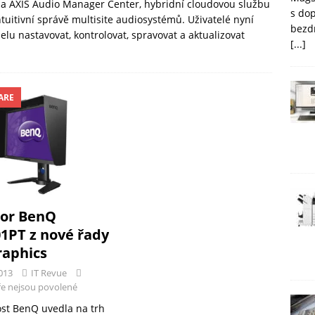
la AXIS Audio Manager Center, hybridní cloudovou službu
s do
tuitivní správě multisite audiosystémů. Uživatelé nyní
bezd
u nastavovat, kontrolovat, spravovat a aktualizovat
[...]
ARE
or BenQ
1PT z nové řady
raphics
013
IT Revue
e nejsou povolené
st BenQ uvedla na trh