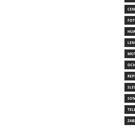
CEN
FOT
HUA
LE
MO
OC
REP
SLE
SO
TEL
ZAB