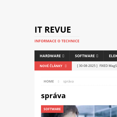
IT REVUE
INFORMACE O TECHNICE
HARDWARE
SOFTWARE
ELE
[ 30-08-2025 ]
FIXED MagSa
NOVÉ ČLÁNKY
ELEKTRONIKA
HOME
správa
[ 14-05-2025 ]
Genius na v
kanceláře i domácnosti
správa
[ 12-05-2025 ]
Nová řada m
SOFTWARE
C5100 a 6100
PERIFERI