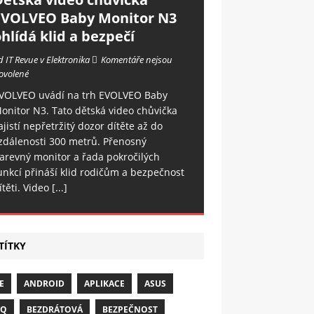
EVOLVEO Baby Monitor N3
hlídá klid a bezpečí
d IT Revue v Elektronika
Komentáře nejsou
ovolené
VOLVEO uvádí na trh EVOLVEO Baby
onitor N3. Tato dětská video chůvička
ajistí nepřetržitý dozor dítěte až do
zdálenosti 300 metrů. Přenosný
arevný monitor a řada pokročilých
unkcí přináší klid rodičům a bezpečnost
ítěti. Video
[...]
TÍTKY
E
ANDROID
APLIKACE
ASUS
NQ
BEZDRÁTOVÁ
BEZPEČNOST