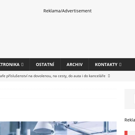
Reklama/Advertisement
KTRONIKA
OSTATNÍ
ARCHIV
KONTAKTY
fe příslušenství na dovolenou, na cesty, do auta i do kanceláře
eletrhu COMPUTEX 2025 představí nové příslušenství pro hráče,
HARDWARE
ultifunkčních kancelářských tiskáren Canon imageFORCE s modely
Rekl
E