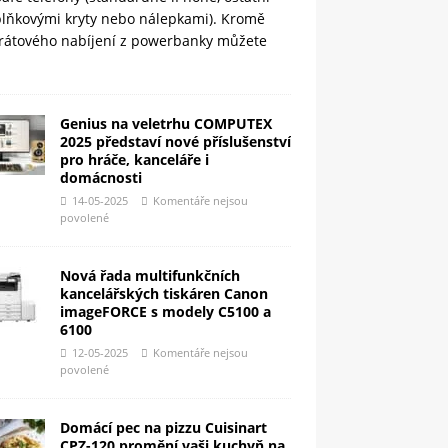
plňkovými kryty nebo nálepkami). Kromě
rátového nabíjení z powerbanky můžete
Genius na veletrhu COMPUTEX
2025 představí nové příslušenství
pro hráče, kanceláře i
domácnosti
14-05-2025
Komentáře nejsou
povolené
Nová řada multifunkčních
kancelářských tiskáren Canon
imageFORCE s modely C5100 a
6100
12-05-2025
Komentáře nejsou
povolené
Domácí pec na pizzu Cuisinart
CPZ-120 promění vaši kuchyň na