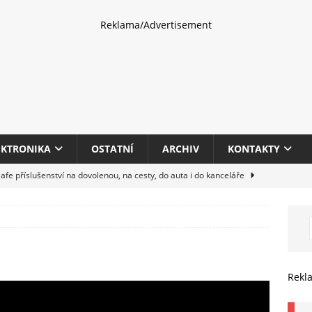
Reklama/Advertisement
EKTRONIKA
OSTATNÍ
ARCHIV
KONTAKTY
fe příslušenství na dovolenou, na cesty, do auta i do kanceláře
eletrhu COMPUTEX 2025 představí nové příslušenství pro hráče,
HARDWARE
multifunkčních kancelářských tiskáren Canon imageFORCE s modely
Rekl
E