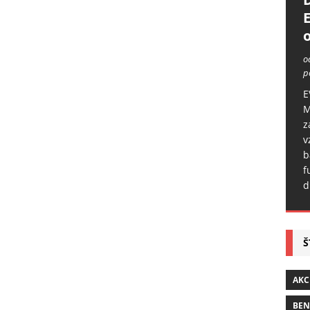
o
o
p
E
M
z
v
b
f
d
Š
AKC
BE