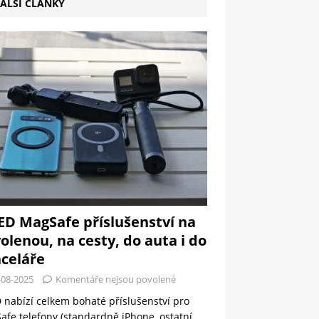
ALŠÍ ČLÁNKY
ED MagSafe příslušenství na
olenou, na cesty, do auta i do
celáře
-08-2025
Komentáře nejsou povolené
 nabízí celkem bohaté příslušenství pro
fe telefony (standardně iPhone, ostatní