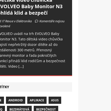
EVOLVEO Baby Monitor N3
hlídá klid a bezpečí
d IT Revue v Elektronika
Komentáře nejsou
ovolené
VOLVEO uvádí na trh EVOLVEO Baby
onitor N3. Tato dětská video chůvička
ajistí nepřetržitý dozor dítěte až do
zdálenosti 300 metrů. Přenosný
arevný monitor a řada pokročilých
unkcí přináší klid rodičům a bezpečnost
ítěti. Video
[...]
TÍTKY
E
ANDROID
APLIKACE
ASUS
NQ
BEZDRÁTOVÁ
BEZPEČNOST