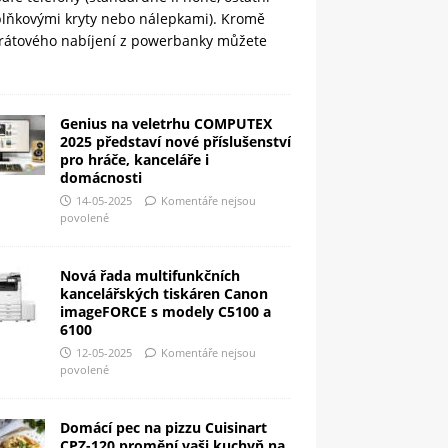
plňkovými kryty nebo nálepkami). Kromě
rátového nabíjení z powerbanky můžete
Genius na veletrhu COMPUTEX
2025 představí nové příslušenství
pro hráče, kanceláře i
domácnosti
14-05-2025
Komentáře nejsou
povolené
Nová řada multifunkčních
kancelářských tiskáren Canon
imageFORCE s modely C5100 a
6100
12-05-2025
Komentáře nejsou
povolené
Domácí pec na pizzu Cuisinart
CPZ-120 promění vaši kuchyň na