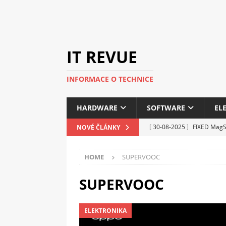
IT REVUE
INFORMACE O TECHNICE
HARDWARE
SOFTWARE
EL
[ 30-08-2025 ]
FIXED MagSa
NOVÉ ČLÁNKY
ELEKTRONIKA
HOME
SUPERVOOC
[ 14-05-2025 ]
Genius na v
kanceláře i domácnosti
SUPERVOOC
[ 12-05-2025 ]
Nová řada 
ELEKTRONIKA
C5100 a 6100
PERIFERI