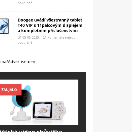
povolené
Doogee uvádí všestranný tablet
T40 VIP s 11palcovým displejem
a kompletním příslušenstvím
05-05-2025
Komentáře nejsou
povolené
ama/Advertisement
ZAUJALO
Dětská video chůvička