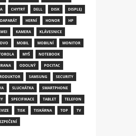
A
CHYTRÝ
DELL
DISK
DISPLEJ
OAPARÁT
HERNÍ
HONOR
HP
WEI
KAMERA
KLÁVESNICE
NOVO
MOBIL
MOBILNÍ
MONITOR
TOROLA
MYŠ
NOTEBOOK
HRANA
ODOLNÝ
POCITAC
RODUKTOR
SAMSUNG
SECURITY
VA
SLUCHÁTKA
SMARTPHONE
NY
SPECIFIKACE
TABLET
TELEFON
EVIZE
TISK
TISKÁRNA
TOP
TV
EZPEČENÍ