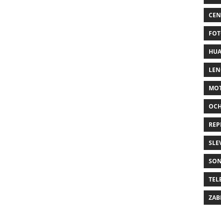
CEN
FOT
HUA
LE
MO
OC
REP
SLE
SO
TEL
ZAB