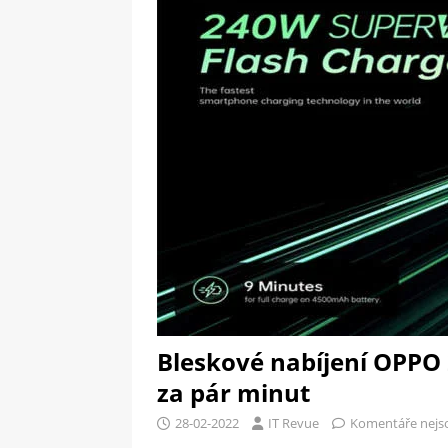
[ 09-05-2025 ]
Domácí pec 
pizzerii
OSTATNÍ
[ 06-05-2025 ]
Blockchain a
SOFTWARE
Bleskové nabíjení OPPO
za pár minut
28-02-2022
IT Revue
Komentáře nejs