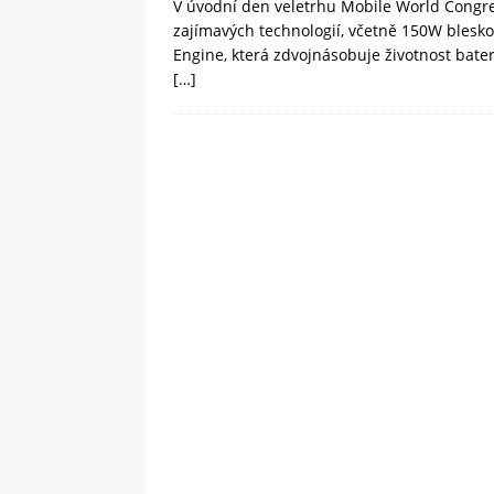
V úvodní den veletrhu Mobile World Congr
zajímavých technologií, včetně 150W blesk
Engine, která zdvojnásobuje životnost bate
[…]