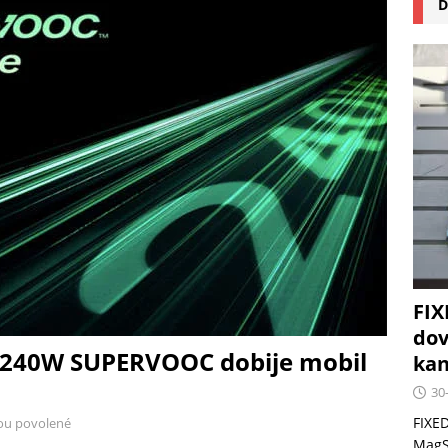
D
na pizzu Cuisinart CPZ-120 promění vaši kuchyň na italskou
 růst krypto kasin: Co by měli vědět milovníci technologií
FIX
dov
 240W SUPERVOOC dobije mobil
kan
30
FIXED
ou povolené
MagSa