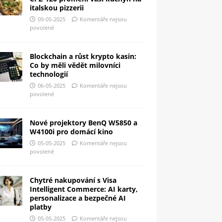
italskou pizzerii
09-05-2025
Komentáře nejsou
povolené
Blockchain a růst krypto kasin:
Co by měli vědět milovníci
technologií
06-05-2025
Komentáře nejsou
povolené
Nové projektory BenQ W5850 a
W4100i pro domácí kino
05-05-2025
Komentáře nejsou
povolené
Chytré nakupování s Visa
Intelligent Commerce: AI karty,
personalizace a bezpečné AI
platby
05-05-2025
Komentáře nejsou