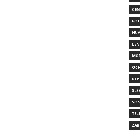
CEN
FOT
HUA
LE
MO
OC
REP
SLE
SO
TEL
ZAB