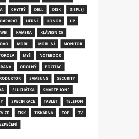
A
CHYTRÝ
DELL
DISK
DISPLEJ
OAPARÁT
HERNÍ
HONOR
HP
WEI
KAMERA
KLÁVESNICE
NOVO
MOBIL
MOBILNÍ
MONITOR
TOROLA
MYŠ
NOTEBOOK
HRANA
ODOLNÝ
POCITAC
RODUKTOR
SAMSUNG
SECURITY
VA
SLUCHÁTKA
SMARTPHONE
NY
SPECIFIKACE
TABLET
TELEFON
EVIZE
TISK
TISKÁRNA
TOP
TV
EZPEČENÍ