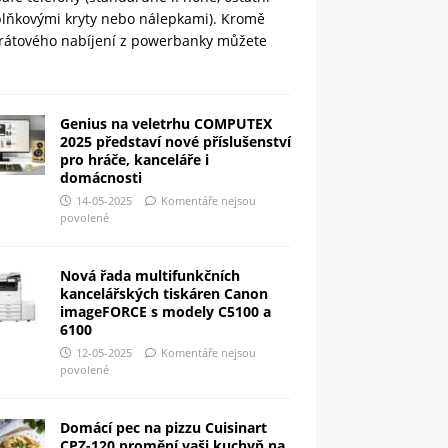
plňkovými kryty nebo nálepkami). Kromě
rátového nabíjení z powerbanky můžete
Genius na veletrhu COMPUTEX
2025 představí nové příslušenství
pro hráče, kanceláře i
domácnosti
14-05-2025
Komentáře nejsou
povolené
Nová řada multifunkčních
kancelářských tiskáren Canon
imageFORCE s modely C5100 a
6100
12-05-2025
Komentáře nejsou
povolené
Domácí pec na pizzu Cuisinart
CPZ-120 promění vaši kuchyň na