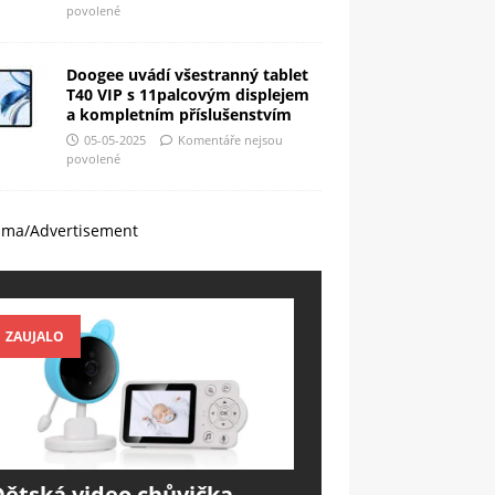
povolené
Doogee uvádí všestranný tablet
T40 VIP s 11palcovým displejem
a kompletním příslušenstvím
05-05-2025
Komentáře nejsou
povolené
ama/Advertisement
ZAUJALO
Dětská video chůvička