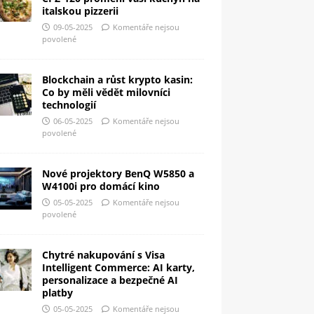
italskou pizzerii
09-05-2025
Komentáře nejsou
povolené
Blockchain a růst krypto kasin:
Co by měli vědět milovníci
technologií
06-05-2025
Komentáře nejsou
povolené
Nové projektory BenQ W5850 a
W4100i pro domácí kino
05-05-2025
Komentáře nejsou
povolené
Chytré nakupování s Visa
Intelligent Commerce: AI karty,
personalizace a bezpečné AI
platby
05-05-2025
Komentáře nejsou