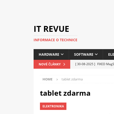
IT REVUE
INFORMACE O TECHNICE
HARDWARE
SOFTWARE
EL
[ 30-08-2025 ]
FIXED MagSa
NOVÉ ČLÁNKY
ELEKTRONIKA
HOME
tablet zdarma
[ 14-05-2025 ]
Genius na v
kanceláře i domácnosti
tablet zdarma
[ 12-05-2025 ]
Nová řada 
ELEKTRONIKA
C5100 a 6100
PERIFERI