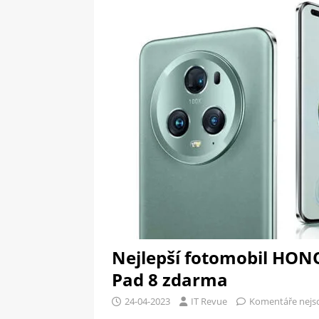
[ 09-05-2025 ]
Domácí pec 
pizzerii
OSTATNÍ
[ 06-05-2025 ]
Blockchain a
SOFTWARE
Nejlepší fotomobil HON
Pad 8 zdarma
24-04-2023
IT Revue
Komentáře nejs