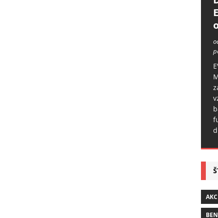
o
o
p
E
M
z
v
b
f
d
Š
AKC
BE