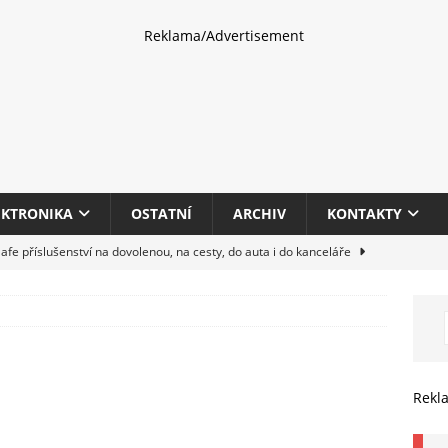
Reklama/Advertisement
EKTRONIKA
OSTATNÍ
ARCHIV
KONTAKTY
fe příslušenství na dovolenou, na cesty, do auta i do kanceláře
eletrhu COMPUTEX 2025 představí nové příslušenství pro hráče,
HARDWARE
multifunkčních kancelářských tiskáren Canon imageFORCE s modely
Rekl
E