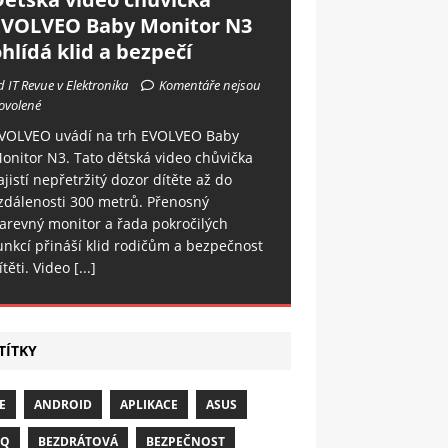
EVOLVEO Baby Monitor N3
hlídá klid a bezpečí
d IT Revue v Elektronika
Komentáře nejsou
ovolené
VOLVEO uvádí na trh EVOLVEO Baby
onitor N3. Tato dětská video chůvička
ajistí nepřetržitý dozor dítěte až do
zdálenosti 300 metrů. Přenosný
arevný monitor a řada pokročilých
unkcí přináší klid rodičům a bezpečnost
ítěti. Video
[...]
TÍTKY
E
ANDROID
APLIKACE
ASUS
NQ
BEZDRÁTOVÁ
BEZPEČNOST