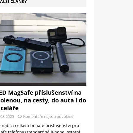
ALŠÍ ČLÁNKY
ED MagSafe příslušenství na
olenou, na cesty, do auta i do
celáře
-08-2025
Komentáře nejsou povolené
 nabízí celkem bohaté příslušenství pro
fe telefony (standardně iPhone, ostatní