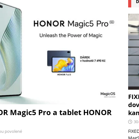
D
na pizzu Cuisinart CPZ-120 promění vaši kuchyň na italskou
 růst krypto kasin: Co by měli vědět milovníci technologií
FIX
dov
OR Magic5 Pro a tablet HONOR
kan
30
FIXED
ou povolené
MagSa