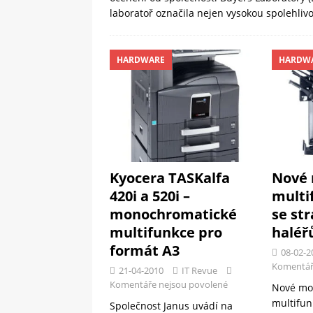
laboratoř označila nejen vysokou spolehlivos
HARDWARE
HARDW
Kyocera TASKalfa
Nové 
420i a 520i –
multi
monochromatické
se st
multifunkce pro
haléř
formát A3
08-02-2
Komentář
21-04-2010
IT Revue
Komentáře nejsou povolené
Nové mo
multifun
Společnost Janus uvádí na