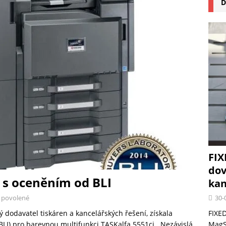
D
na pizzu Cuisinart CPZ-120 promění vaši kuchyň na italskou pizzerii
 růst krypto kasin: Co by měli vědět milovníci technologií
FIX
dov
 s oceněním od BLI
kan
30-
 povolené
FIXED
 dodavatel tiskáren a kancelářských řešení, získala
MagSa
BLI) pro barevnou multifunkci TASKalfa 5551ci . Nezávislá