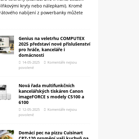
plňkovými kryty nebo nálepkami). Kromě
rátového nabíjení z powerbanky můžete
Genius na veletrhu COMPUTEX
2025 představí nové příslušenství
pro hráče, kanceláře i
domácnosti
14-05-2025
Komentáře nejsou
povolené
Nová řada multifunkčních
kancelářských tiskáren Canon
imageFORCE s modely C5100 a
6100
12-05-2025
Komentáře nejsou
povolené
Domácí pec na pizzu Cuisinart
CPZ-120 promění vaši kuchyň na