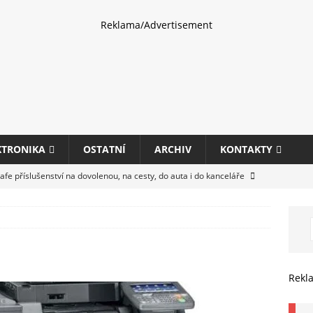
Reklama/Advertisement
KTRONIKA
OSTATNÍ
ARCHIV
KONTAKTY
fe příslušenství na dovolenou, na cesty, do auta i do kanceláře
eletrhu COMPUTEX 2025 představí nové příslušenství pro hráče,
HARDWARE
ultifunkčních kancelářských tiskáren Canon imageFORCE s modely
Rekl
E