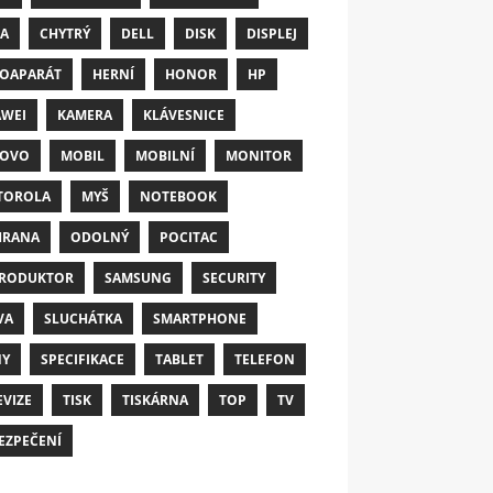
A
CHYTRÝ
DELL
DISK
DISPLEJ
OAPARÁT
HERNÍ
HONOR
HP
WEI
KAMERA
KLÁVESNICE
NOVO
MOBIL
MOBILNÍ
MONITOR
TOROLA
MYŠ
NOTEBOOK
HRANA
ODOLNÝ
POCITAC
RODUKTOR
SAMSUNG
SECURITY
VA
SLUCHÁTKA
SMARTPHONE
NY
SPECIFIKACE
TABLET
TELEFON
EVIZE
TISK
TISKÁRNA
TOP
TV
EZPEČENÍ