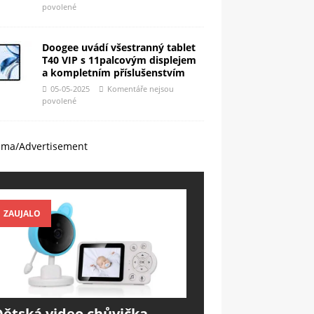
povolené
Doogee uvádí všestranný tablet
T40 VIP s 11palcovým displejem
a kompletním příslušenstvím
05-05-2025
Komentáře nejsou
povolené
ama/Advertisement
ZAUJALO
Dětská video chůvička