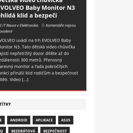
EVOLVEO Baby Monitor N3
hlídá klid a bezpečí
d IT Revue v Elektronika
Komentáře nejsou
ovolené
VOLVEO uvádí na trh EVOLVEO Baby
onitor N3. Tato dětská video chůvička
ajistí nepřetržitý dozor dítěte až do
zdálenosti 300 metrů. Přenosný
arevný monitor a řada pokročilých
unkcí přináší klid rodičům a bezpečnost
ítěti. Video
[...]
TÍTKY
E
ANDROID
APLIKACE
ASUS
NQ
BEZDRÁTOVÁ
BEZPEČNOST