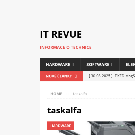
IT REVUE
INFORMACE O TECHNICE
HARDWARE
SOFTWARE
ELE
[ 30-08-2025 ]
FIXED MagSa
NOVÉ ČLÁNKY
ELEKTRONIKA
HOME
taskalfa
[ 14-05-2025 ]
Genius na v
kanceláře i domácnosti
taskalfa
[ 12-05-2025 ]
Nová řada m
HARDWARE
C5100 a 6100
PERIFERI