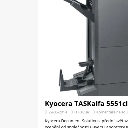
[ 09-05-2025 ]
Domácí pec 
OSTATNÍ
[ 06-05-2025 ]
Blockchain a
SOFTWARE
Kyocera TASKalfa 5551ci
29-05-2014
IT Revue
Komentáře nejsou
Kyocera Document Solutions, přední světový
ocenění od společnosti Buyers Laboratory (