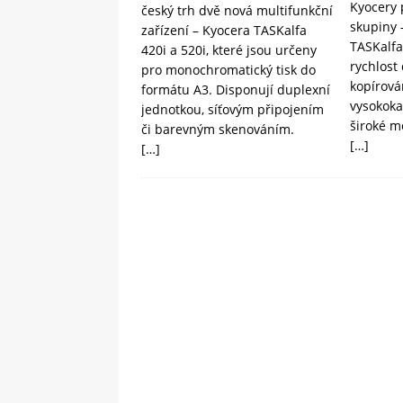
Kyocery 
český trh dvě nová multifunkční
skupiny 
zařízení – Kyocera TASKalfa
TASKalfa
420i a 520i, které jsou určeny
rychlost 
pro monochromatický tisk do
kopírová
formátu A3. Disponují duplexní
vysokoka
jednotkou, síťovým připojením
široké m
či barevným skenováním.
[…]
[…]