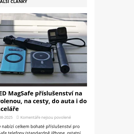
ALŠÍ ČLÁNKY
ED MagSafe příslušenství na
olenou, na cesty, do auta i do
celáře
08-2025
Komentáře nejsou povolené
 nabízí celkem bohaté příslušenství pro
fe telefony (standardně iPhone, ostatní