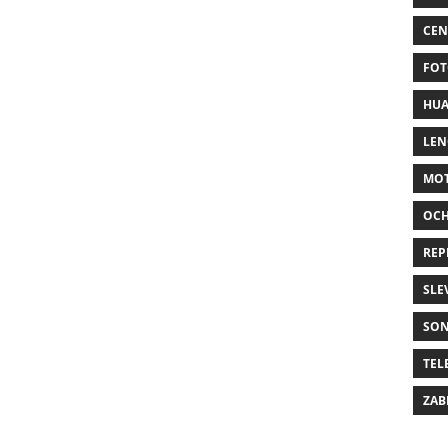
CEN
FOT
HUA
LE
MO
OC
REP
SLE
SO
TEL
ZAB