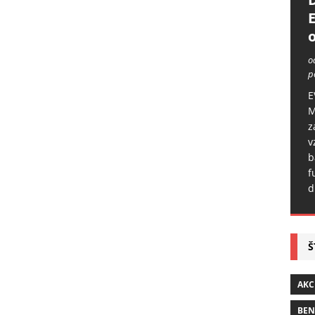
o
o
p
E
M
z
v
b
f
d
Š
AKC
BE