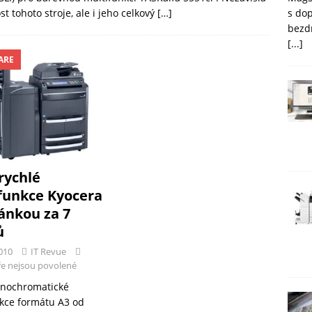
s do
t tohoto stroje, ale i jeho celkový
[…]
bezd
[...]
ARE
rychlé
funkce Kyocera
ránkou za 7
ů
010
IT Revue
e nejsou povolené
nochromatické
kce formátu A3 od