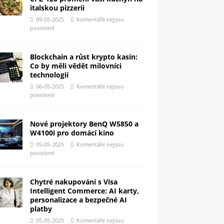
italskou pizzerii
09-05-2025
Komentáře nejsou
povolené
Blockchain a růst krypto kasin:
Co by měli vědět milovníci
technologií
06-05-2025
Komentáře nejsou
povolené
Nové projektory BenQ W5850 a
W4100i pro domácí kino
05-05-2025
Komentáře nejsou
povolené
Chytré nakupování s Visa
Intelligent Commerce: AI karty,
personalizace a bezpečné AI
platby
05-05-2025
Komentáře nejsou