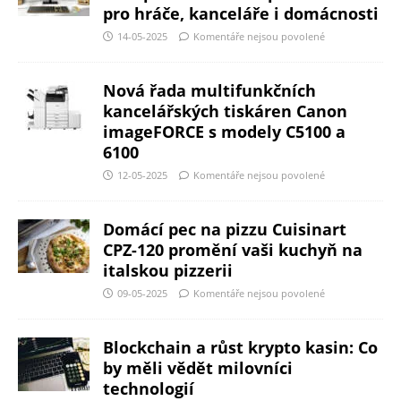
pro hráče, kanceláře i domácnosti
14-05-2025
Komentáře nejsou povolené
Nová řada multifunkčních
kancelářských tiskáren Canon
imageFORCE s modely C5100 a
6100
12-05-2025
Komentáře nejsou povolené
Domácí pec na pizzu Cuisinart
CPZ-120 promění vaši kuchyň na
italskou pizzerii
09-05-2025
Komentáře nejsou povolené
Blockchain a růst krypto kasin: Co
by měli vědět milovníci
technologií