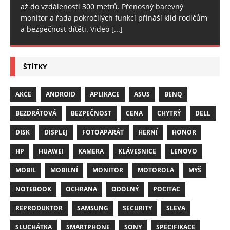
až do vzdálenosti 300 metrů. Přenosný barevný
monitor a řada pokročilých funkcí přináší klid rodičům
a bezpečnost dítěti. Video
[...]
ŠTÍTKY
AKCE
ANDROID
APLIKACE
ASUS
BENQ
BEZDRÁTOVÁ
BEZPEČNOST
CENA
CHYTRÝ
DELL
DISK
DISPLEJ
FOTOAPARÁT
HERNÍ
HONOR
HP
HUAWEI
KAMERA
KLÁVESNICE
LENOVO
MOBIL
MOBILNÍ
MONITOR
MOTOROLA
MYŠ
NOTEBOOK
OCHRANA
ODOLNÝ
POCITAC
REPRODUKTOR
SAMSUNG
SECURITY
SLEVA
SLUCHÁTKA
SMARTPHONE
SONY
SPECIFIKACE