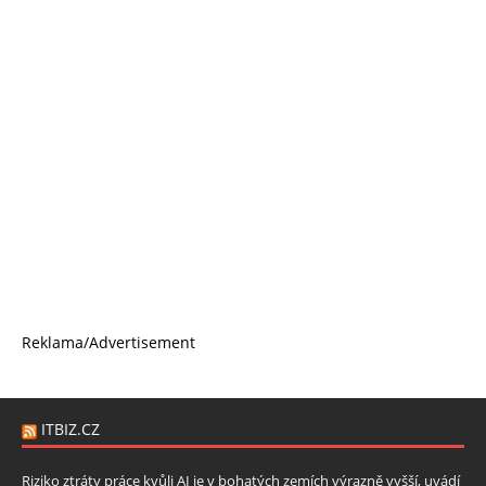
Reklama/Advertisement
ITBIZ.CZ
Riziko ztráty práce kvůli AI je v bohatých zemích výrazně vyšší, uvádí