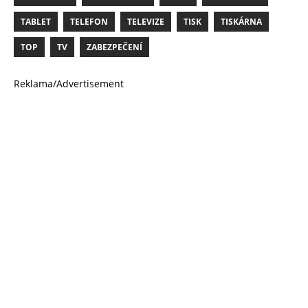
TABLET
TELEFON
TELEVIZE
TISK
TISKÁRNA
TOP
TV
ZABEZPEČENÍ
Reklama/Advertisement