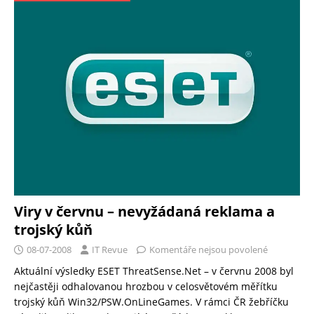
Viry v červnu – nevyžádaná reklama a
trojský kůň
08-07-2008
IT Revue
Komentáře nejsou povolené
Aktuální výsledky ESET ThreatSense.Net – v červnu 2008 byl
nejčastěji odhalovanou hrozbou v celosvětovém měřítku
trojský kůň Win32/PSW.OnLineGames. V rámci ČR žebříčku