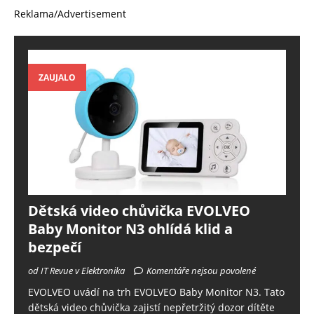
Reklama/Advertisement
ZAUJALO
Dětská video chůvička EVOLVEO
Baby Monitor N3 ohlídá klid a
bezpečí
od IT Revue v Elektronika
Komentáře nejsou povolené
EVOLVEO uvádí na trh EVOLVEO Baby Monitor N3. Tato
dětská video chůvička zajistí nepřetržitý dozor dítěte