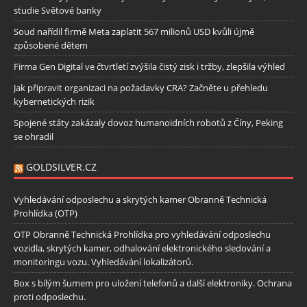
studie Světové banky
Soud nařídil firmě Meta zaplatit 567 milionů USD kvůli újmě
způsobené dětem
Firma Gen Digital ve čtvrtletí zvýšila čistý zisk i tržby, zlepšila výhled
Jak připravit organizaci na požadavky CRA? Začněte u přehledu
kybernetických rizik
Spojené státy zakázaly dovoz humanoidních robotů z Číny, Peking
se ohradil
GOLDSILVER.CZ
Vyhledávání odposlechu a skrytých kamer Obranně Technická
Prohlídka (OTP)
OTP Obranně Technická Prohlídka pro vyhledávání odposlechu
vozidla, skrytých kamer, odhalování elektronického sledování a
monitoringu vozu. Vyhledávání lokalizátorů.
Box s bílým šumem pro uložení telefonů a další elektroniky. Ochrana
proti odposlechu.