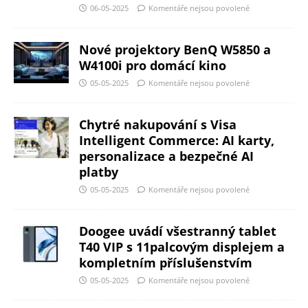
06-05-2025
Komentáře nejsou povolené
Nové projektory BenQ W5850 a
W4100i pro domácí kino
05-05-2025
Komentáře nejsou povolené
Chytré nakupování s Visa
Intelligent Commerce: AI karty,
personalizace a bezpečné AI
platby
05-05-2025
Komentáře nejsou povolené
Doogee uvádí všestranný tablet
T40 VIP s 11palcovým displejem a
kompletním příslušenstvím
05-05-2025
Komentáře nejsou povolené