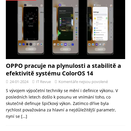
OPPO pracuje na plynulosti a stabilitě a
efektivitě systému ColorOS 14
24-01-2024
IT Revue
Komentáře nejsou povolené
S vývojem výpočetní techniky se mění i definice výkonu. V
posledních letech došlo k posunu ve vnímání toho, co
skutečně definuje špičkový výkon. Zatímco dříve byla
rychlost považována za hlavní a nejdůležitější parametr,
nyní se
[…]