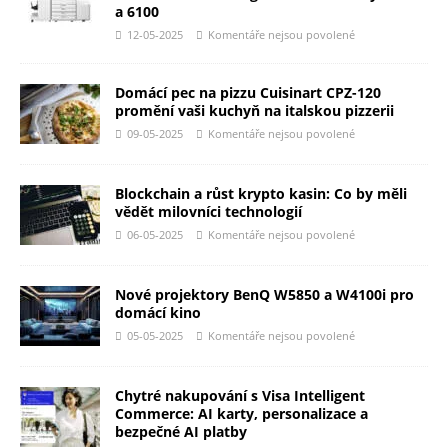
a 6100
12-05-2025
Komentáře nejsou povolené
Domácí pec na pizzu Cuisinart CPZ-120
promění vaši kuchyň na italskou pizzerii
09-05-2025
Komentáře nejsou povolené
Blockchain a růst krypto kasin: Co by měli
vědět milovníci technologií
06-05-2025
Komentáře nejsou povolené
Nové projektory BenQ W5850 a W4100i pro
domácí kino
05-05-2025
Komentáře nejsou povolené
Chytré nakupování s Visa Intelligent
Commerce: AI karty, personalizace a
bezpečné AI platby