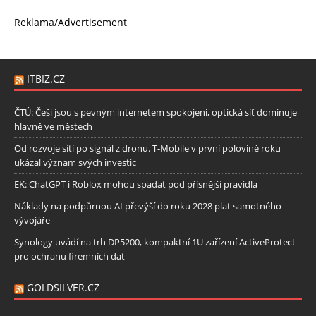
Reklama/Advertisement
ITBIZ.CZ
ČTÚ: Češi jsou s pevným internetem spokojeni, optická síť dominuje
hlavně ve městech
Od rozvoje sítí po signál z dronu. T-Mobile v první polovině roku
ukázal význam svých investic
EK: ChatGPT i Roblox mohou spadat pod přísnější pravidla
Náklady na podpůrnou AI převýší do roku 2028 plat samotného
vývojáře
Synology uvádí na trh DP5200, kompaktní 1U zařízení ActiveProtect
pro ochranu firemních dat
GOLDSILVER.CZ