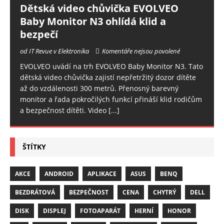
Dětská video chůvička EVOLVEO
Baby Monitor N3 ohlídá klid a
bezpečí
od IT Revue v Elektronika
Komentáře nejsou povolené
EVOLVEO uvádí na trh EVOLVEO Baby Monitor N3. Tato
dětská video chůvička zajistí nepřetržitý dozor dítěte
až do vzdálenosti 300 metrů. Přenosný barevný
monitor a řada pokročilých funkcí přináší klid rodičům
a bezpečnost dítěti. Video
[...]
ŠTÍTKY
AKCE
ANDROID
APLIKACE
ASUS
BENQ
BEZDRÁTOVÁ
BEZPEČNOST
CENA
CHYTRÝ
DELL
DISK
DISPLEJ
FOTOAPARÁT
HERNÍ
HONOR