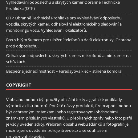
Vyhledávání odposlechu a skrytých kamer Obranně Technická
Prohlídka (OTP)
OTP Obranně Technická Prohlídka pro vyhledávání odposlechu
vozidla, skrytých kamer, odhalování elektronického sledování a
monitoringu vozu. Vyhledávání lokalizátorů.
Box s bílým šumem pro uložení telefonů a další elektroniky. Ochrana
proti odposlechu.
Odhalování odposlechu, skrytých kamer, mikrofonů a minikamer na
schůzkách.
Bezpečná jednací místnost – Faradayova klec – stíněná komora.
COPYRIGHT
V obsahu mohou být použity oficiální texty a grafické podklady
výrobců a distributorů. Použité názvy produktů, firem apod. mohou
být ochrannými známkami nebo registrovanými obchodními
známkami příslušných vlastníků. U přebíraných zpráv nebo fotografií
je vždy uveden zdroj. Přebírání obsahu webu (článků a fotografií) je
možné jen s uvedením zdroje itrevue.cz a se souhlasem
provozovatele webu.