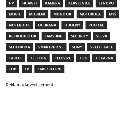
HP
HUAWEI
KAMERA
KLÁVESNICE
LENOVO
MOBIL
MOBILNÍ
MONITOR
MOTOROLA
MYŠ
NOTEBOOK
OCHRANA
ODOLNÝ
POCITAC
REPRODUKTOR
SAMSUNG
SECURITY
SLEVA
SLUCHÁTKA
SMARTPHONE
SONY
SPECIFIKACE
TABLET
TELEFON
TELEVIZE
TISK
TISKÁRNA
TOP
TV
ZABEZPEČENÍ
Reklama/Advertisement