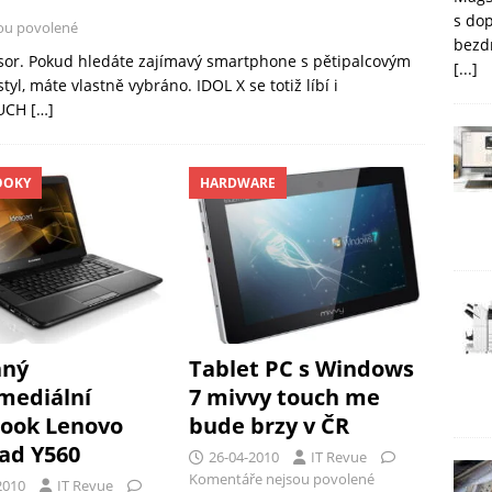
s do
ou povolené
bezd
cesor. Pokud hledáte zajímavý smartphone s pětipalcovým
[...]
yl, máte vlastně vybráno. IDOL X se totiž líbí i
OUCH
[…]
OOKY
HARDWARE
nný
Tablet PC s Windows
mediální
7 mivvy touch me
ook Lenovo
bude brzy v ČR
ad Y560
26-04-2010
IT Revue
Komentáře nejsou povolené
2010
IT Revue