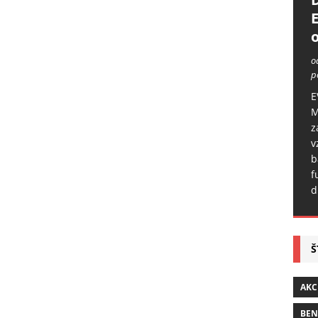
o
o
p
E
M
z
v
b
f
d
Š
AKC
BE