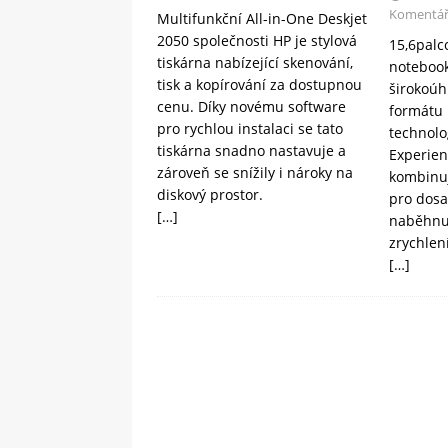
Komentář
Multifunkční All-in-One Deskjet
2050 společnosti HP je stylová
15,6palc
tiskárna nabízející skenování,
notebook
tisk a kopírování za dostupnou
širokoúh
cenu. Díky novému software
formátu 
pro rychlou instalaci se tato
technolo
tiskárna snadno nastavuje a
Experien
zároveň se snížily i nároky na
kombinuj
diskový prostor.
pro dosa
[…]
naběhnu
zrychlení
[…]