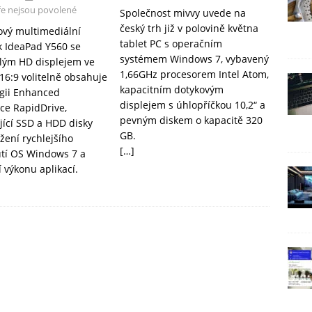
e nejsou povolené
Společnost mivvy uvede na
český trh již v polovině května
ový multimediální
tablet PC s operačním
 IdeaPad Y560 se
systémem Windows 7, vybavený
lým HD displejem ve
1,66GHz procesorem Intel Atom,
16:9 volitelně obsahuje
kapacitním dotykovým
gii Enhanced
displejem s úhlopříčkou 10,2“ a
ce RapidDrive,
pevným diskem o kapacitě 320
ící SSD a HDD disky
GB.
žení rychlejšího
[…]
tí OS Windows 7 a
 výkonu aplikací.