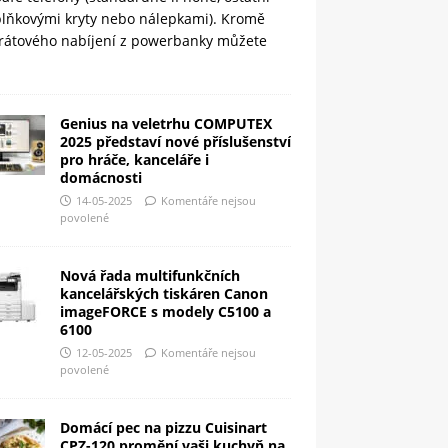
plňkovými kryty nebo nálepkami). Kromě
rátového nabíjení z powerbanky můžete
Genius na veletrhu COMPUTEX
2025 představí nové příslušenství
pro hráče, kanceláře i
domácnosti
14-05-2025
Komentáře nejsou
povolené
Nová řada multifunkčních
kancelářských tiskáren Canon
imageFORCE s modely C5100 a
6100
12-05-2025
Komentáře nejsou
povolené
Domácí pec na pizzu Cuisinart
CPZ-120 promění vaši kuchyň na