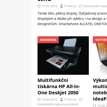
17-01-2014
IT Revue
Komentáře nejs
Tenké tělo, pěkný displej, čtyřjádrový pro
displejem a dbáte při výběru i na design a st
designérům. Smartphone ALCATEL ONET
HARDWARE
NOTEB
Multifunkční
Výko
tiskárna HP All-in-
multi
One Deskjet 2050
noteb
IdeaP
16-06-2010
IT Revue
Komentáře nejsou povolené
15-06-