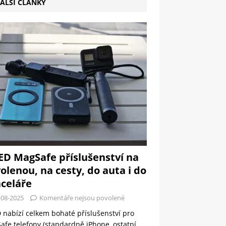
ALŠÍ ČLÁNKY
ED MagSafe příslušenství na
olenou, na cesty, do auta i do
celáře
-08-2025
Komentáře nejsou povolené
 nabízí celkem bohaté příslušenství pro
fe telefony (standardně iPhone, ostatní