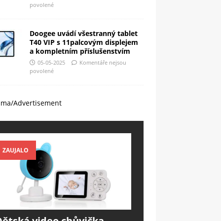
povolené
Doogee uvádí všestranný tablet
T40 VIP s 11palcovým displejem
a kompletním příslušenstvím
05-05-2025
Komentáře nejsou
povolené
ama/Advertisement
ZAUJALO
Dětská video chůvička