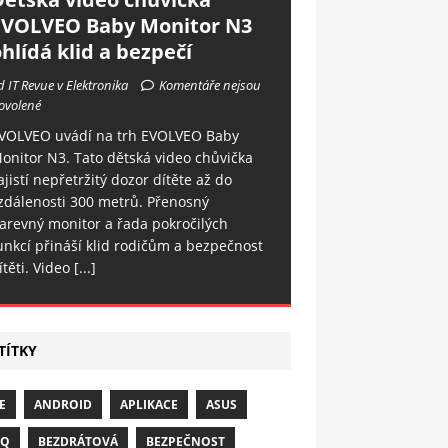
EVOLVEO Baby Monitor N3
hlídá klid a bezpečí
d IT Revue v Elektronika
Komentáře nejsou
ovolené
VOLVEO uvádí na trh EVOLVEO Baby
onitor N3. Tato dětská video chůvička
ajistí nepřetržitý dozor dítěte až do
zdálenosti 300 metrů. Přenosný
arevný monitor a řada pokročilých
unkcí přináší klid rodičům a bezpečnost
ítěti. Video
[...]
TÍTKY
E
ANDROID
APLIKACE
ASUS
NQ
BEZDRÁTOVÁ
BEZPEČNOST