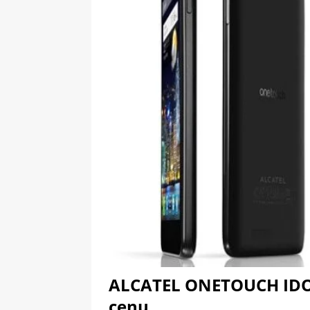
[ 09-05-2025 ]
Domácí pec 
pizzerii
OSTATNÍ
[ 06-05-2025 ]
Blockchain a
SOFTWARE
ALCATEL ONETOUCH IDOL 
cenu