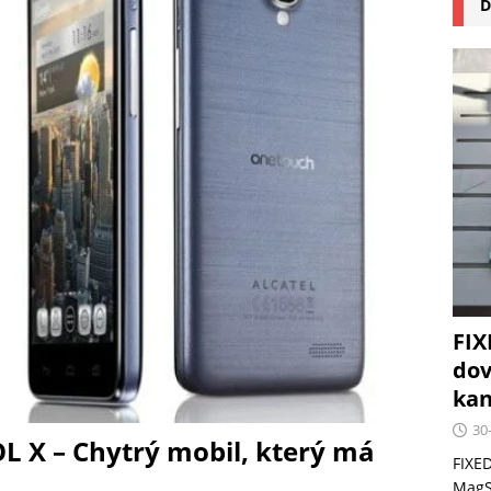
D
na pizzu Cuisinart CPZ-120 promění vaši kuchyň na italskou
 růst krypto kasin: Co by měli vědět milovníci technologií
FIX
dov
kan
30
X – Chytrý mobil, který má
FIXED
MagSa