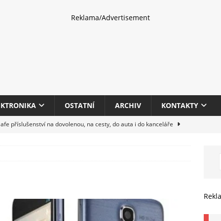
Reklama/Advertisement
EKTRONIKA
OSTATNÍ
ARCHIV
KONTAKTY
fe příslušenství na dovolenou, na cesty, do auta i do kanceláře
eletrhu COMPUTEX 2025 představí nové příslušenství pro hráče,
HARDWARE
multifunkčních kancelářských tiskáren Canon imageFORCE s modely
Rekl
E