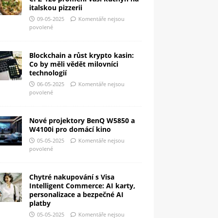
italskou pizzerii
09-05-2025
Komentáře nejsou
povolené
Blockchain a růst krypto kasin:
Co by měli vědět milovníci
technologií
06-05-2025
Komentáře nejsou
povolené
Nové projektory BenQ W5850 a
W4100i pro domácí kino
05-05-2025
Komentáře nejsou
povolené
Chytré nakupování s Visa
Intelligent Commerce: AI karty,
personalizace a bezpečné AI
platby
05-05-2025
Komentáře nejsou