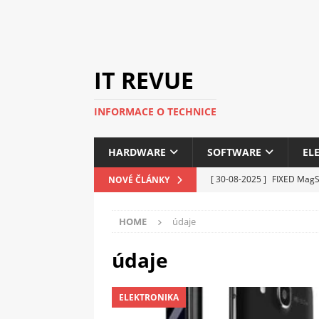
IT REVUE
INFORMACE O TECHNICE
HARDWARE
SOFTWARE
EL
[ 30-08-2025 ]
FIXED MagSa
NOVÉ ČLÁNKY
ELEKTRONIKA
HOME
údaje
[ 14-05-2025 ]
Genius na v
kanceláře i domácnosti
údaje
[ 12-05-2025 ]
Nová řada 
ELEKTRONIKA
C5100 a 6100
PERIFERI