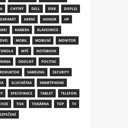
A
CHYTRÝ
DELL
DISK
DISPLEJ
OAPARÁT
HERNÍ
HONOR
HP
WEI
KAMERA
KLÁVESNICE
NOVO
MOBIL
MOBILNÍ
MONITOR
TOROLA
MYŠ
NOTEBOOK
HRANA
ODOLNÝ
POCITAC
RODUKTOR
SAMSUNG
SECURITY
VA
SLUCHÁTKA
SMARTPHONE
NY
SPECIFIKACE
TABLET
TELEFON
EVIZE
TISK
TISKÁRNA
TOP
TV
EZPEČENÍ