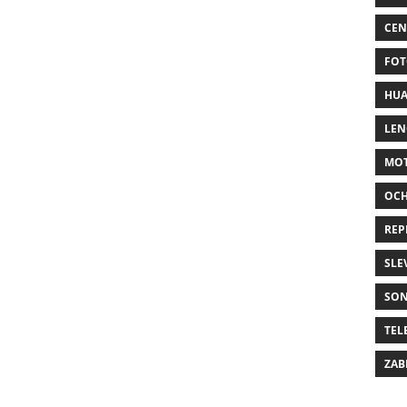
CEN
FOT
HUA
LE
MO
OC
REP
SLE
SO
TEL
ZAB