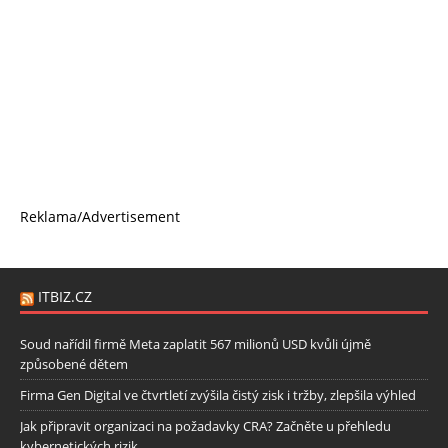
Reklama/Advertisement
ITBIZ.CZ
Soud nařídil firmě Meta zaplatit 567 milionů USD kvůli újmě
způsobené dětem
Firma Gen Digital ve čtvrtletí zvýšila čistý zisk i tržby, zlepšila výhled
Jak připravit organizaci na požadavky CRA? Začněte u přehledu
kybernetických rizik