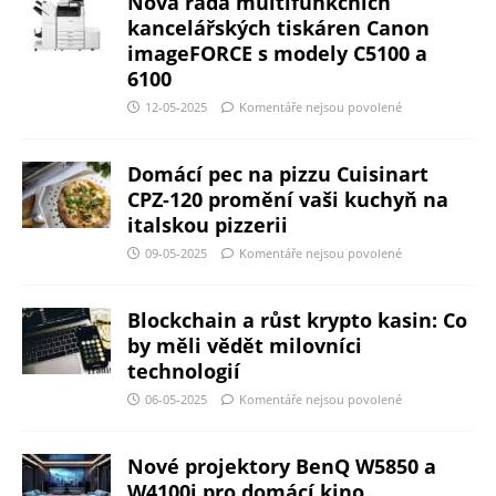
Nová řada multifunkčních
kancelářských tiskáren Canon
imageFORCE s modely C5100 a
6100
12-05-2025
Komentáře nejsou povolené
Domácí pec na pizzu Cuisinart
CPZ-120 promění vaši kuchyň na
italskou pizzerii
09-05-2025
Komentáře nejsou povolené
Blockchain a růst krypto kasin: Co
by měli vědět milovníci
technologií
06-05-2025
Komentáře nejsou povolené
Nové projektory BenQ W5850 a
W4100i pro domácí kino