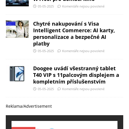
05-05-2025
Komentáře nejsou povolené
Chytré nakupování s Visa
Intelligent Commerce: AI karty,
personalizace a bezpečné AI
platby
05-05-2025
Komentáře nejsou povolené
Doogee uvádí všestranný tablet
T40 VIP s 11palcovým displejem a
kompletním příslušenstvím
05-05-2025
Komentáře nejsou povolené
Reklama/Advertisement