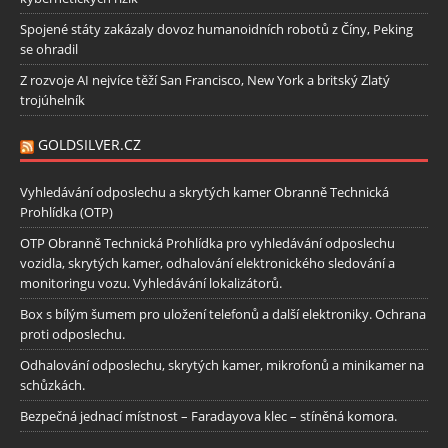
Spojené státy zakázaly dovoz humanoidních robotů z Číny, Peking
se ohradil
Z rozvoje AI nejvíce těží San Francisco, New York a britský Zlatý
trojúhelník
GOLDSILVER.CZ
Vyhledávání odposlechu a skrytých kamer Obranně Technická
Prohlídka (OTP)
OTP Obranně Technická Prohlídka pro vyhledávání odposlechu
vozidla, skrytých kamer, odhalování elektronického sledování a
monitoringu vozu. Vyhledávání lokalizátorů.
Box s bílým šumem pro uložení telefonů a další elektroniky. Ochrana
proti odposlechu.
Odhalování odposlechu, skrytých kamer, mikrofonů a minikamer na
schůzkách.
Bezpečná jednací místnost – Faradayova klec – stíněná komora.