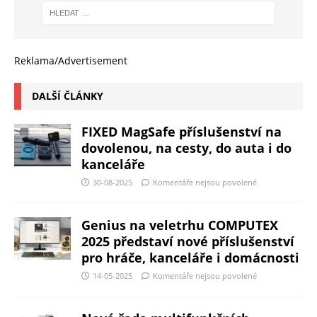
Reklama/Advertisement
DALŠÍ ČLÁNKY
FIXED MagSafe příslušenství na
dovolenou, na cesty, do auta i do
kanceláře
30-08-2025
Komentáře nejsou povolené
Genius na veletrhu COMPUTEX
2025 představí nové příslušenství
pro hráče, kanceláře i domácnosti
14-05-2025
Komentáře nejsou povolené