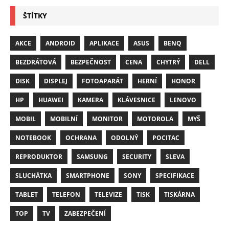
ŠTÍTKY
AKCE
ANDROID
APLIKACE
ASUS
BENQ
BEZDRÁTOVÁ
BEZPEČNOST
CENA
CHYTRÝ
DELL
DISK
DISPLEJ
FOTOAPARÁT
HERNÍ
HONOR
HP
HUAWEI
KAMERA
KLÁVESNICE
LENOVO
MOBIL
MOBILNÍ
MONITOR
MOTOROLA
MYŠ
NOTEBOOK
OCHRANA
ODOLNÝ
POCITAC
REPRODUKTOR
SAMSUNG
SECURITY
SLEVA
SLUCHÁTKA
SMARTPHONE
SONY
SPECIFIKACE
TABLET
TELEFON
TELEVIZE
TISK
TISKÁRNA
TOP
TV
ZABEZPEČENÍ