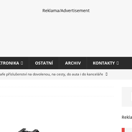
Reklama/Advertisement
KTRONIKA
OSTATNÍ
ARCHIV
KONTAKTY
fe příslušenství na dovolenou, na cesty, do auta i do kanceláře
eletrhu COMPUTEX 2025 představí nové příslušenství pro hráče,
HARDWARE
ultifunkčních kancelářských tiskáren Canon imageFORCE s modely
Rekl
E