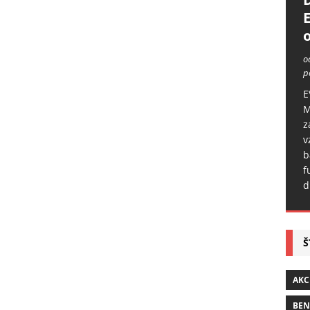
o
o
p
E
M
z
v
b
f
d
Š
AKC
BE