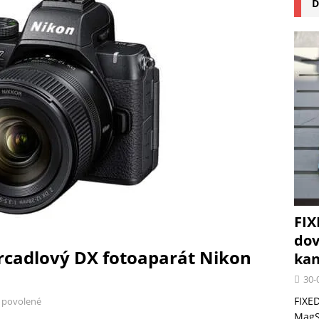
D
na pizzu Cuisinart CPZ-120 promění vaši kuchyň na italskou pizzerii
 růst krypto kasin: Co by měli vědět milovníci technologií
FIX
dov
rcadlový DX fotoaparát Nikon
kan
30-
FIXED
 povolené
MagSa