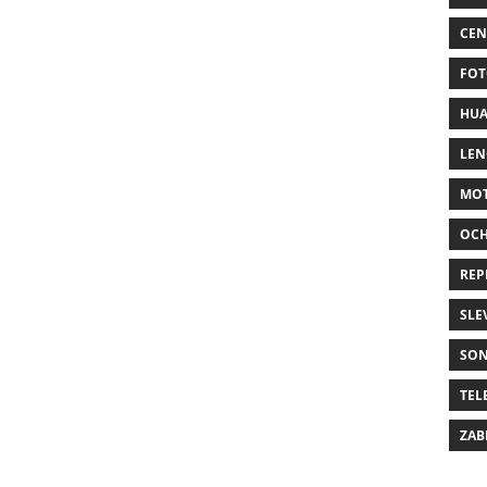
CEN
FOT
HUA
LE
MO
OC
REP
SLE
SO
TEL
ZAB