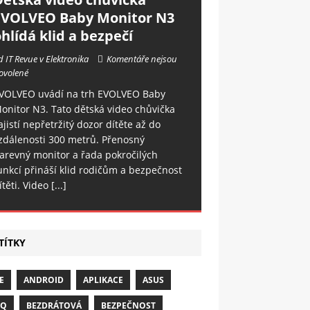
EVOLVEO Baby Monitor N3
hlídá klid a bezpečí
d IT Revue v Elektronika
Komentáře nejsou
ovolené
VOLVEO uvádí na trh EVOLVEO Baby
onitor N3. Tato dětská video chůvička
ajistí nepřetržitý dozor dítěte až do
zdálenosti 300 metrů. Přenosný
arevný monitor a řada pokročilých
unkcí přináší klid rodičům a bezpečnost
ítěti. Video
[...]
TÍTKY
E
ANDROID
APLIKACE
ASUS
NQ
BEZDRÁTOVÁ
BEZPEČNOST