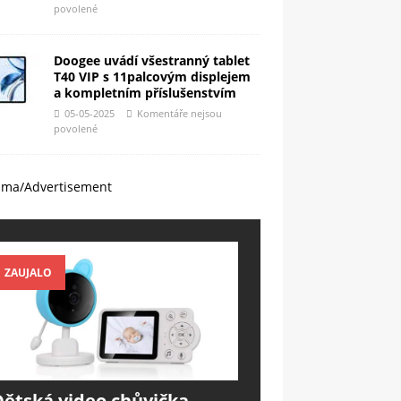
povolené
Doogee uvádí všestranný tablet
T40 VIP s 11palcovým displejem
a kompletním příslušenstvím
05-05-2025
Komentáře nejsou
povolené
ama/Advertisement
ZAUJALO
Dětská video chůvička