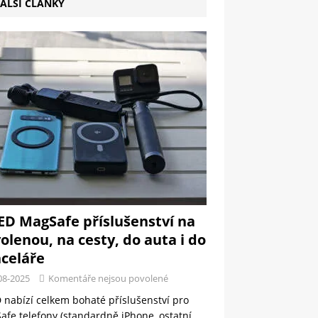
ALŠÍ ČLÁNKY
ED MagSafe příslušenství na
olenou, na cesty, do auta i do
celáře
08-2025
Komentáře nejsou povolené
 nabízí celkem bohaté příslušenství pro
fe telefony (standardně iPhone, ostatní