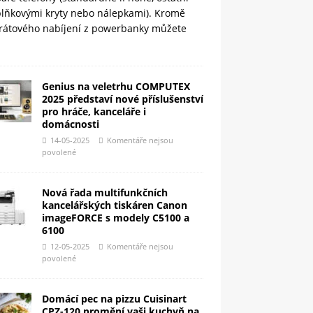
plňkovými kryty nebo nálepkami). Kromě
rátového nabíjení z powerbanky můžete
Genius na veletrhu COMPUTEX
2025 představí nové příslušenství
pro hráče, kanceláře i
domácnosti
14-05-2025
Komentáře nejsou
povolené
Nová řada multifunkčních
kancelářských tiskáren Canon
imageFORCE s modely C5100 a
6100
12-05-2025
Komentáře nejsou
povolené
Domácí pec na pizzu Cuisinart
CPZ-120 promění vaši kuchyň na