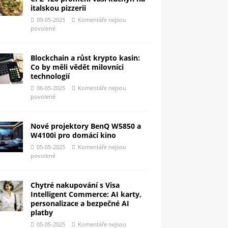
italskou pizzerii
09-05-2025
Komentáře nejsou
povolené
Blockchain a růst krypto kasin:
Co by měli vědět milovníci
technologií
06-05-2025
Komentáře nejsou
povolené
Nové projektory BenQ W5850 a
W4100i pro domácí kino
05-05-2025
Komentáře nejsou
povolené
Chytré nakupování s Visa
Intelligent Commerce: AI karty,
personalizace a bezpečné AI
platby
05-05-2025
Komentáře nejsou