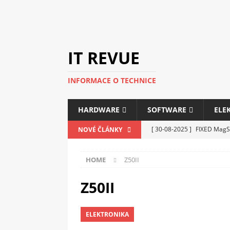
IT REVUE
INFORMACE O TECHNICE
HARDWARE
SOFTWARE
ELE
[ 30-08-2025 ]
FIXED MagSa
NOVÉ ČLÁNKY
ELEKTRONIKA
HOME
Z50II
[ 14-05-2025 ]
Genius na v
kanceláře i domácnosti
Z50II
[ 12-05-2025 ]
Nová řada m
ELEKTRONIKA
C5100 a 6100
PERIFERI