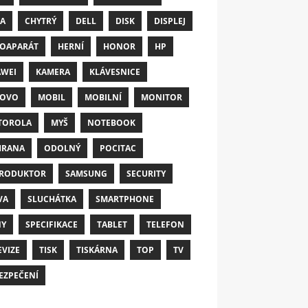
A
CHYTRÝ
DELL
DISK
DISPLEJ
OAPARÁT
HERNÍ
HONOR
HP
WEI
KAMERA
KLÁVESNICE
NOVO
MOBIL
MOBILNÍ
MONITOR
TOROLA
MYŠ
NOTEBOOK
HRANA
ODOLNÝ
POCITAC
RODUKTOR
SAMSUNG
SECURITY
VA
SLUCHÁTKA
SMARTPHONE
NY
SPECIFIKACE
TABLET
TELEFON
EVIZE
TISK
TISKÁRNA
TOP
TV
EZPEČENÍ