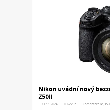
[ 09-05-2025 ]
Domácí pec 
OSTATNÍ
[ 06-05-2025 ]
Blockchain a
SOFTWARE
Nikon uvádní nový bezz
Z50II
11-11-2024
IT Revue
Komentáře nejsou