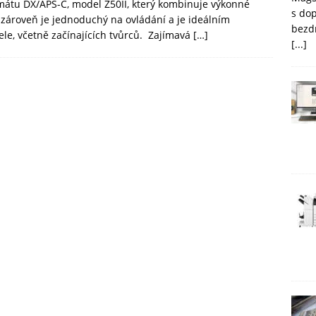
rmátu DX/APS-C, model Z50II, který kombinuje výkonné
s do
 zároveň je jednoduchý na ovládání a je ideálním
bezd
le, včetně začínajících tvůrců. Zajímavá
[…]
[...]