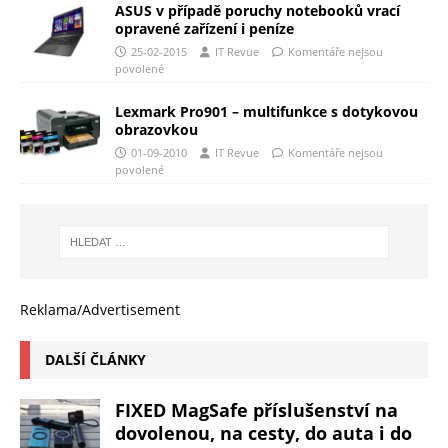
ASUS v případě poruchy notebooků vrací
opravené zařízení i peníze
25-02-2015
IT Revue
Komentáře nejsou
povolené
Lexmark Pro901 – multifunkce s dotykovou
obrazovkou
01-09-2010
IT Revue
Komentáře nejsou
povolené
Reklama/Advertisement
DALŠÍ ČLÁNKY
FIXED MagSafe příslušenství na
dovolenou, na cesty, do auta i do