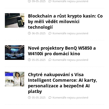
09-05-2025
Komentáře nejsou povolené
Blockchain a růst krypto kasin: Co
by měli vědět milovníci
technologií
06-05-2025
Komentáře nejsou povolené
Nové projektory BenQ W5850 a
W4100i pro domácí kino
05-05-2025
Komentáře nejsou povolené
Chytré nakupování s Visa
Intelligent Commerce: AI karty,
personalizace a bezpečné AI
platby
05-05-2025
Komentáře nejsou povolené