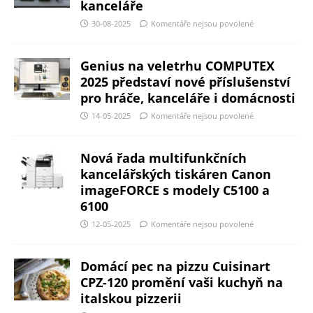
kanceláře
30-08-2025
Komentáře nejsou povolené
Genius na veletrhu COMPUTEX
2025 představí nové příslušenství
pro hráče, kanceláře i domácnosti
14-05-2025
Komentáře nejsou povolené
Nová řada multifunkčních
kancelářských tiskáren Canon
imageFORCE s modely C5100 a
6100
12-05-2025
Komentáře nejsou povolené
Domácí pec na pizzu Cuisinart
CPZ-120 promění vaši kuchyň na
italskou pizzerii