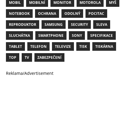
MOBIL
MOBILNÍ
MONITOR
MOTOROLA
MYŠ
NOTEBOOK
OCHRANA
ODOLNÝ
POCITAC
REPRODUKTOR
SAMSUNG
SECURITY
SLEVA
SLUCHÁTKA
SMARTPHONE
SONY
SPECIFIKACE
TABLET
TELEFON
TELEVIZE
TISK
TISKÁRNA
TOP
TV
ZABEZPEČENÍ
Reklama/Advertisement