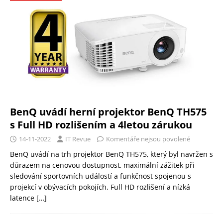
BenQ uvádí herní projektor BenQ TH575
s Full HD rozlišením a 4letou zárukou
14-11-2022
IT Revue
Komentáře nejsou povolené
BenQ uvádí na trh projektor BenQ TH575, který byl navržen s
důrazem na cenovou dostupnost, maximální zážitek při
sledování sportovních událostí a funkčnost spojenou s
projekcí v obývacích pokojích. Full HD rozlišení a nízká
latence
[…]