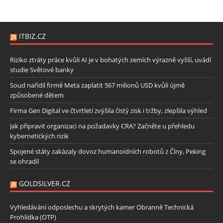
ITBIZ.CZ
Riziko ztráty práce kvůli AI je v bohatých zemích výrazně vyšší, uvádí
studie Světové banky
Soud nařídil firmě Meta zaplatit 567 milionů USD kvůli újmě
způsobené dětem
Firma Gen Digital ve čtvrtletí zvýšila čistý zisk i tržby, zlepšila výhled
Jak připravit organizaci na požadavky CRA? Začněte u přehledu
kybernetických rizik
Spojené státy zakázaly dovoz humanoidních robotů z Číny, Peking
se ohradil
GOLDSILVER.CZ
Vyhledávání odposlechu a skrytých kamer Obranně Technická
Prohlídka (OTP)