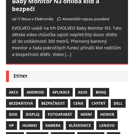
Baby Monitor N3 ohlídá klid a
bezpečí
od IT Revue v Elektronika
Komentáře nejsou povolené
EVOLVEO uvádí na trh EVOLVEO Baby Monitor N3. Tato
dětská video chůvička zajistí nepřetržitý dozor dítěte
až do vzdálenosti 300 metrů. Přenosný barevný
monitor a řada pokročilých funkcí přináší klid rodičům
a bezpečnost dítěti. Video
[...]
ŠTÍTKY
AKCE
ANDROID
APLIKACE
ASUS
BENQ
BEZDRÁTOVÁ
BEZPEČNOST
CENA
CHYTRÝ
DELL
DISK
DISPLEJ
FOTOAPARÁT
HERNÍ
HONOR
HP
HUAWEI
KAMERA
KLÁVESNICE
LENOVO