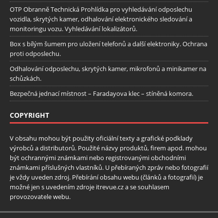
OTP Obranně Technická Prohlídka pro vyhledávání odposlechu
vozidla, skrytých kamer, odhalování elektronického sledování a
monitoringu vozu. Vyhledávání lokalizátorů.
Box s bílým šumem pro uložení telefonů a další elektroniky. Ochrana
proti odposlechu.
Odhalování odposlechu, skrytých kamer, mikrofonů a minikamer na
schůzkách.
Bezpečná jednací místnost – Faradayova klec – stíněná komora.
COPYRIGHT
V obsahu mohou být použity oficiální texty a grafické podklady
výrobců a distributorů. Použité názvy produktů, firem apod. mohou
být ochrannými známkami nebo registrovanými obchodními
známkami příslušných vlastníků. U přebíraných zpráv nebo fotografií
je vždy uveden zdroj. Přebírání obsahu webu (článků a fotografií) je
možné jen s uvedením zdroje itrevue.cz a se souhlasem
provozovatele webu.