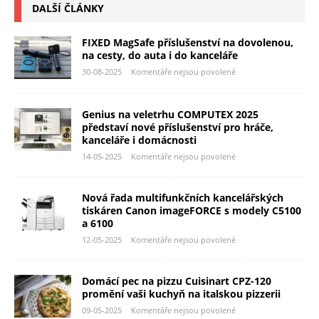
DALŠÍ ČLÁNKY
FIXED MagSafe příslušenství na dovolenou,
na cesty, do auta i do kanceláře
30-08-2025
Komentáře nejsou povolené
Genius na veletrhu COMPUTEX 2025
představí nové příslušenství pro hráče,
kanceláře i domácnosti
14-05-2025
Komentáře nejsou povolené
Nová řada multifunkčních kancelářských
tiskáren Canon imageFORCE s modely C5100
a 6100
12-05-2025
Komentáře nejsou povolené
Domácí pec na pizzu Cuisinart CPZ-120
promění vaši kuchyň na italskou pizzerii
09-05-2025
Komentáře nejsou povolené