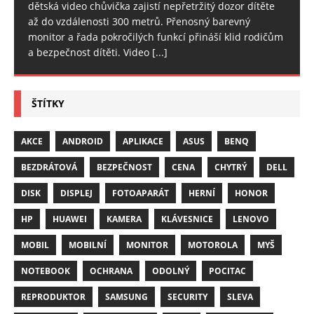
dětská video chůvička zajistí nepřetržitý dozor dítěte
až do vzdálenosti 300 metrů. Přenosný barevný
monitor a řada pokročilých funkcí přináší klid rodičům
a bezpečnost dítěti. Video
[...]
ŠTÍTKY
AKCE
ANDROID
APLIKACE
ASUS
BENQ
BEZDRÁTOVÁ
BEZPEČNOST
CENA
CHYTRÝ
DELL
DISK
DISPLEJ
FOTOAPARÁT
HERNÍ
HONOR
HP
HUAWEI
KAMERA
KLÁVESNICE
LENOVO
MOBIL
MOBILNÍ
MONITOR
MOTOROLA
MYŠ
NOTEBOOK
OCHRANA
ODOLNÝ
POCITAC
REPRODUKTOR
SAMSUNG
SECURITY
SLEVA