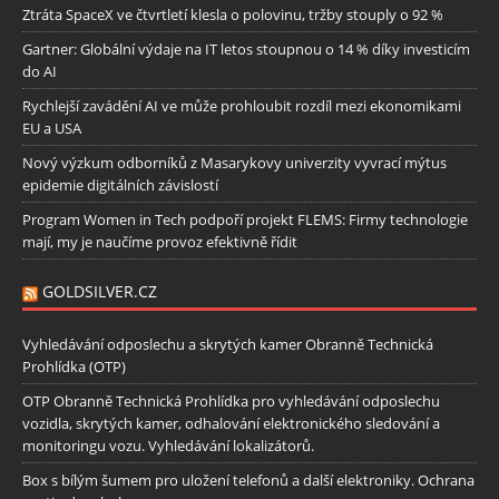
Ztráta SpaceX ve čtvrtletí klesla o polovinu, tržby stouply o 92 %
Gartner: Globální výdaje na IT letos stoupnou o 14 % díky investicím
do AI
Rychlejší zavádění AI ve může prohloubit rozdíl mezi ekonomikami
EU a USA
Nový výzkum odborníků z Masarykovy univerzity vyvrací mýtus
epidemie digitálních závislostí
Program Women in Tech podpoří projekt FLEMS: Firmy technologie
mají, my je naučíme provoz efektivně řídit
GOLDSILVER.CZ
Vyhledávání odposlechu a skrytých kamer Obranně Technická
Prohlídka (OTP)
OTP Obranně Technická Prohlídka pro vyhledávání odposlechu
vozidla, skrytých kamer, odhalování elektronického sledování a
monitoringu vozu. Vyhledávání lokalizátorů.
Box s bílým šumem pro uložení telefonů a další elektroniky. Ochrana