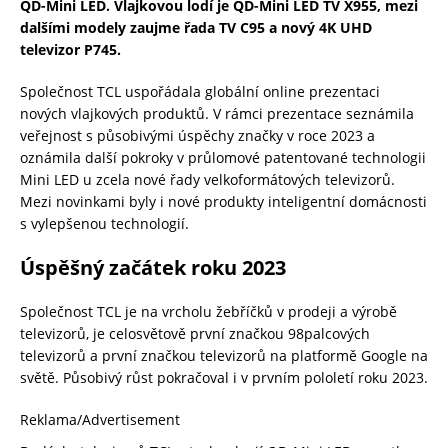
QD-Mini LED. Vlajkovou lodí je QD-Mini LED TV X955, mezi
dalšími modely zaujme řada TV C95 a nový 4K UHD
televizor P745.
Společnost TCL uspořádala globální online prezentaci
nových vlajkových produktů. V rámci prezentace seznámila
veřejnost s působivými úspěchy značky v roce 2023 a
oznámila další pokroky v průlomové patentované technologii
Mini LED u zcela nové řady velkoformátových televizorů.
Mezi novinkami byly i nové produkty inteligentní domácnosti
s vylepšenou technologií.
Úspěšný začátek roku 2023
Společnost TCL je na vrcholu žebříčků v prodeji a výrobě
televizorů, je celosvětově první značkou 98palcových
televizorů a první značkou televizorů na platformě Google na
světě. Působivý růst pokračoval i v prvním pololetí roku 2023.
Reklama/Advertisement