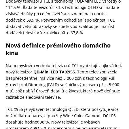
Dodávky televizorů TCL s technologií QD-Mini LED vzrostly o
114,5 %. Řada televizorů TCL s technologií QLED si i nadále
získává diváky po celém světě a zaznamenala nárůst
dodávek o 69,9 %. Potvrzením odhodlání společnosti TCL
dodávat větší obrazovky se špičkovou kvalitou je i nárůst
dodávek televizorů z kolekce XL o 67,8 %.
Nová definice prémiového domácího
kina
Na pomyslném vrcholu televizorů TCL nyní stojí vlajková loď,
nový televizor
QD-Mini LED TV X955
. Tento televizor, zcela
bezprecedentně, má více než 5 000 zón s technologií Full
Array Local Dimming (FALD) se špičkovým jasem přes 5 000
nitů, což nabízí úroveň detailů a živosti, která nově definuje
zážitek ze sledování televize.
TCL X955 je vybaven technologií QLED, která poskytuje více
než miliardu barev, a použitý Wide Color Gammut DCI-P3
dosahuje hodnot 98 %. Nový televizor je vybaven
procesorem AiPQ 3.0, procesorem s nejnovějšími vlastními