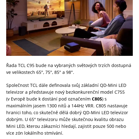
Řada TCL C95 bude na vybraných světových trzích dostupná
ve velikostech 65″, 75″, 85″ a 98″.
Společnost TCL dále definovala svůj základní QD-Mini LED
televizor a představuje nový bezkonkurenční model C755
(v Evropě bude k dostání pod označením
C805
) s
maximálním jasem 1300 nitů a 144Hz VRR. C805 nastavuje
hranici toho, co skutečně dělá dobrý QD-Mini LED televizor
dobrým. U 65″ televizoru může skutečnou kvalitu obrazu
Mini LED, kterou zákazníci hledají, zajistit pouze 500 nebo
více zón lokálního stmívání.