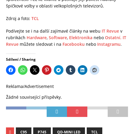
špičkové volby v oblasti velkoplošných televizorů.
Zdroj a foto:
TCL
Podívejte se i na další zajímavé články na webu
IT Revue
v
rubrikách
Hardware
,
Software
,
Elektronika
nebo
Ostatní.
IT
Revue
můžete sledovat i na
Facebooku
nebo
Instagramu
.
Sdílení / Sharing
Reklama/Advertisement
Žádné související příspěvky.
C95
P745
QD-MINI LED
TCL