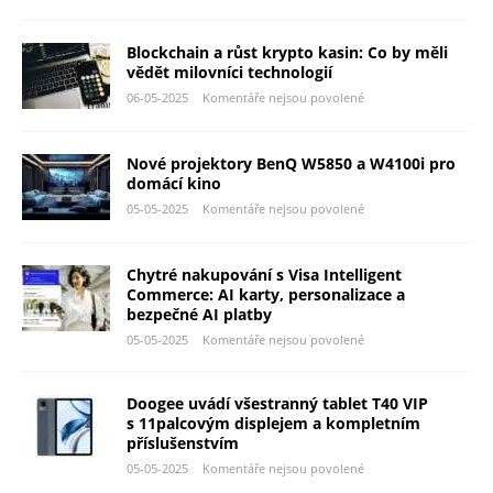
Blockchain a růst krypto kasin: Co by měli
vědět milovníci technologií
06-05-2025
Komentáře nejsou povolené
Nové projektory BenQ W5850 a W4100i pro
domácí kino
05-05-2025
Komentáře nejsou povolené
Chytré nakupování s Visa Intelligent
Commerce: AI karty, personalizace a
bezpečné AI platby
05-05-2025
Komentáře nejsou povolené
Doogee uvádí všestranný tablet T40 VIP
s 11palcovým displejem a kompletním
příslušenstvím
05-05-2025
Komentáře nejsou povolené