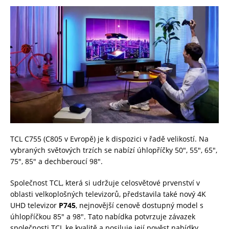
TCL C755 (C805 v Evropě) je k dispozici v řadě velikostí. Na
vybraných světových trzích se nabízí úhlopříčky 50″, 55″, 65″,
75″, 85″ a dechberoucí 98″.
Společnost TCL, která si udržuje celosvětové prvenství v
oblasti velkoplošných televizorů, představila také nový 4K
UHD televizor
P745
, nejnovější cenově dostupný model s
úhlopříčkou 85″ a 98″. Tato nabídka potvrzuje závazek
společnosti TCL ke kvalitě a posiluje její pověst nabídky