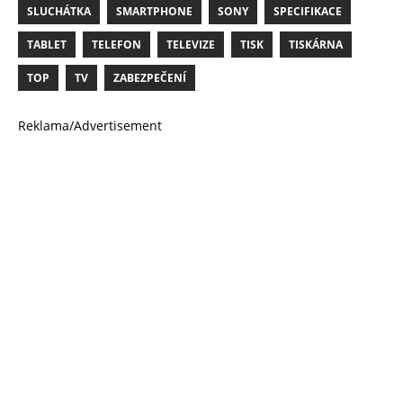
SLUCHÁTKA
SMARTPHONE
SONY
SPECIFIKACE
TABLET
TELEFON
TELEVIZE
TISK
TISKÁRNA
TOP
TV
ZABEZPEČENÍ
Reklama/Advertisement