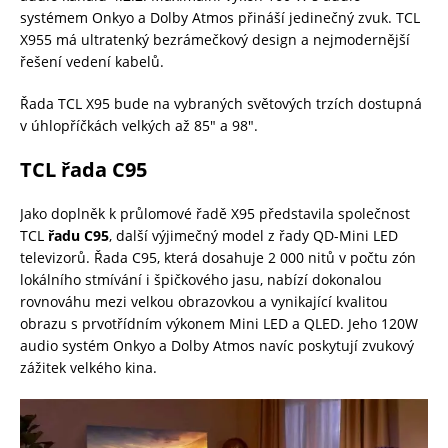
systémem Onkyo a Dolby Atmos přináší jedinečný zvuk. TCL
X955 má ultratenký bezrámečkový design a nejmodernější
řešení vedení kabelů.
Řada TCL X95 bude na vybraných světových trzích dostupná
v úhlopříčkách velkých až 85″ a 98″.
TCL řada C95
Jako doplněk k průlomové řadě X95 představila společnost
TCL
řadu C95
, další výjimečný model z řady QD-Mini LED
televizorů. Řada C95, která dosahuje 2 000 nitů v počtu zón
lokálního stmívání i špičkového jasu, nabízí dokonalou
rovnováhu mezi velkou obrazovkou a vynikající kvalitou
obrazu s prvotřídním výkonem Mini LED a QLED. Jeho 120W
audio systém Onkyo a Dolby Atmos navíc poskytují zvukový
zážitek velkého kina.