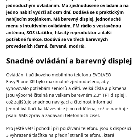
jednoduchým ovládáním. Má zjednodušené ovládání a na
jedno nabití vydrží až osm dní. Dodává se s praktickým
nabíjecím stojánkem. Má barevný displej, jednoduché
menu s intuitivním ovládáním, FM rádio s vestavěnou
anténou, SOS tlačítko, hlasitý reproduktor a další
potřebné funkce. Dodává se ve třech barevných
provedeních (černá, červená, modrá).
Snadné ovládání a barevný displej
Ovládání tlačítkového mobilního telefonu EVOLVEO
EasyPhone XR bylo maximálně zjednodušeno, aby
vyhovovalo potřebám seniorů a dětí. Velká čísla a písmena
jsou výborně čitelná na velkém barevném 2,3″ TFT displeji,
což zajišťuje snadnou navigaci a čitelnost informací.
Jednotlivá tlačítka klávesnice jsou oddělena, což usnadňuje
psaní SMS zpráv a zadávání telefonních čísel.
Pro ještě větší pohodlí při používání telefonu jsou k dispozici
3 vyhrazená tlačítka na přední straně telefonu, která