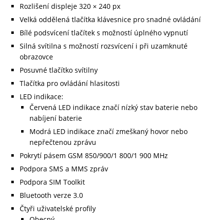
Rozlišení displeje 320 × 240 px
Velká oddělená tlačítka klávesnice pro snadné ovládání
Bílé podsvícení tlačítek s možností úplného vypnutí
Silná svítilna s možností rozsvícení i při uzamknuté
obrazovce
Posuvné tlačítko svítilny
Tlačítka pro ovládání hlasitosti
LED indikace:
Červená LED indikace značí nízký stav baterie nebo
nabíjení baterie
Modrá LED indikace značí zmeškaný hovor nebo
nepřečtenou zprávu
Pokrytí pásem GSM 850/900/1 800/1 900 MHz
Podpora SMS a MMS zpráv
Podpora SIM Toolkit
Bluetooth verze 3.0
Čtyři uživatelské profily
Obecný