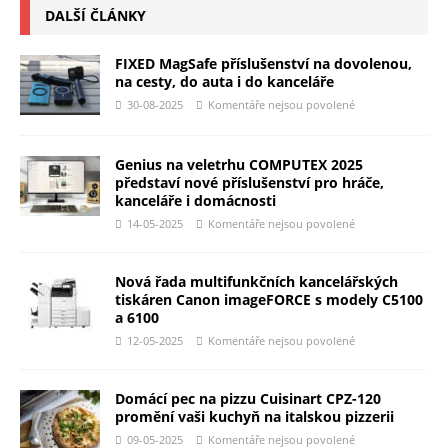
DALŠÍ ČLÁNKY
FIXED MagSafe příslušenství na dovolenou,
na cesty, do auta i do kanceláře
30-08-2025
Komentáře nejsou povolené
Genius na veletrhu COMPUTEX 2025
představí nové příslušenství pro hráče,
kanceláře i domácnosti
14-05-2025
Komentáře nejsou povolené
Nová řada multifunkčních kancelářských
tiskáren Canon imageFORCE s modely C5100
a 6100
12-05-2025
Komentáře nejsou povolené
Domácí pec na pizzu Cuisinart CPZ-120
promění vaši kuchyň na italskou pizzerii
09-05-2025
Komentáře nejsou povolené