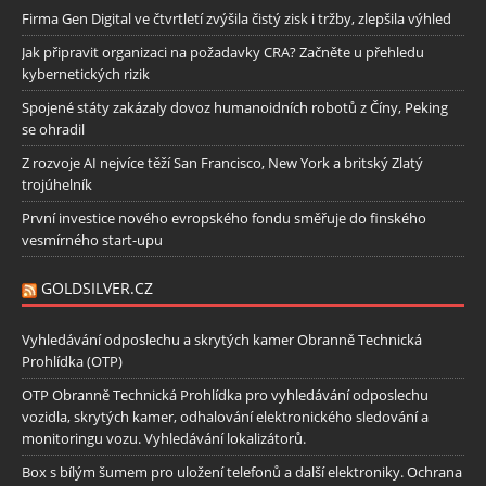
Firma Gen Digital ve čtvrtletí zvýšila čistý zisk i tržby, zlepšila výhled
Jak připravit organizaci na požadavky CRA? Začněte u přehledu
kybernetických rizik
Spojené státy zakázaly dovoz humanoidních robotů z Číny, Peking
se ohradil
Z rozvoje AI nejvíce těží San Francisco, New York a britský Zlatý
trojúhelník
První investice nového evropského fondu směřuje do finského
vesmírného start-upu
GOLDSILVER.CZ
Vyhledávání odposlechu a skrytých kamer Obranně Technická
Prohlídka (OTP)
OTP Obranně Technická Prohlídka pro vyhledávání odposlechu
vozidla, skrytých kamer, odhalování elektronického sledování a
monitoringu vozu. Vyhledávání lokalizátorů.
Box s bílým šumem pro uložení telefonů a další elektroniky. Ochrana