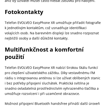
aniž by uživatel musel často hledat zásuvku pro nabíjení.
Fotokontakty
Telefon EVOLVEO EasyPhone XR umožňuje přiřadit fotografie
k jednotlivým kontaktům, což usnadňuje identifikaci
volajících osob. Na barevném displeji lze snadno rozpoznat
nejbližší osoby a další důležité kontakty.
Multifunkčnost a komfortní
použití
Telefon EVOLVEO EasyPhone XR nabízí širokou škálu funkcí
pro zlepšení uživatelského zážitku. Díky vestavěnému FM
rádiu s integrovanou anténou si lze užívat oblíbených stanic
i bez potřeby připojení sluchátek. Praktická svítilna je
snadno ovladatelná prostřednictvím vyhrazeného tlačítka a
umožňuje rozsvícení i při uzamčené obrazovce.
Možnost připojení Bluetooth handsfree přináší další úroveň