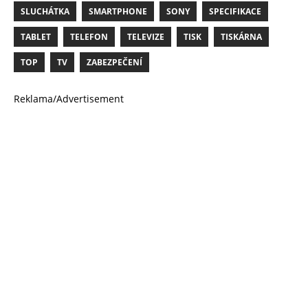
SLUCHÁTKA
SMARTPHONE
SONY
SPECIFIKACE
TABLET
TELEFON
TELEVIZE
TISK
TISKÁRNA
TOP
TV
ZABEZPEČENÍ
Reklama/Advertisement