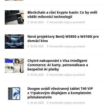
Blockchain a růst krypto kasin: Co by měli
vědět milovníci technologií
06-05-2025
Komentáře nejsou povolené
Nové projektory BenQ W5850 a W4100i pro
domácí kino
05-05-2025
Komentáře nejsou povolené
Chytré nakupování s Visa Intelligent
Commerce: AI karty, personalizace a
bezpečné AI platby
05-05-2025
Komentáře nejsou povolené
Doogee uvádí všestranný tablet T40 VIP
s 11palcovým displejem a kompletním
příslušenstvím
05-05-2025
Komentáře nejsou povolené