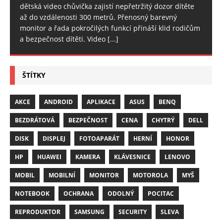
dětská video chůvička zajistí nepřetržitý dozor dítěte
až do vzdálenosti 300 metrů. Přenosný barevný
monitor a řada pokročilých funkcí přináší klid rodičům
a bezpečnost dítěti. Video
[...]
ŠTÍTKY
AKCE
ANDROID
APLIKACE
ASUS
BENQ
BEZDRÁTOVÁ
BEZPEČNOST
CENA
CHYTRÝ
DELL
DISK
DISPLEJ
FOTOAPARÁT
HERNÍ
HONOR
HP
HUAWEI
KAMERA
KLÁVESNICE
LENOVO
MOBIL
MOBILNÍ
MONITOR
MOTOROLA
MYŠ
NOTEBOOK
OCHRANA
ODOLNÝ
POCITAC
REPRODUKTOR
SAMSUNG
SECURITY
SLEVA