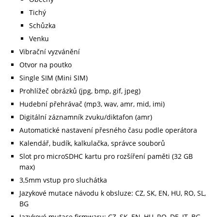
Tichý
Schůzka
Venku
Vibrační vyzvánění
Otvor na poutko
Single SIM (Mini SIM)
Prohlížeč obrázků (jpg, bmp, gif, jpeg)
Hudební přehrávač (mp3, wav, amr, mid, imi)
Digitální záznamník zvuku/diktafon (amr)
Automatické nastavení přesného času podle operátora
Kalendář, budík, kalkulačka, správce souborů
Slot pro microSDHC kartu pro rozšíření paměti (32 GB
max)
3,5mm vstup pro sluchátka
Jazykové mutace návodu k obsluze: CZ, SK, EN, HU, RO, SL,
BG
Jazykové mutace firmwaru: CZ, SK, EN, HU, RO, DE, IT, BG,