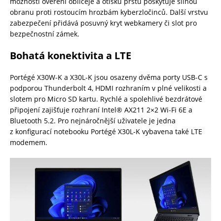
možností ověření obličeje a otisku prstu poskytuje silnou
obranu proti rostoucím hrozbám kyberzločinců. Další vrstvu
zabezpečení přidává posuvný kryt webkamery či slot pro
bezpečnostní zámek.
Bohatá konektivita a LTE
Portégé X30W-K a X30L-K jsou osazeny dvěma porty USB-C s
podporou Thunderbolt 4, HDMI rozhraním v plné velikosti a
slotem pro Micro SD kartu. Rychlé a spolehlivé bezdrátové
připojení zajišťuje rozhraní Intel® AX211 2×2 Wi-Fi 6E a
Bluetooth 5.2. Pro nejnáročnější uživatele je jedna
z konfigurací notebooku Portégé X30L-K vybavena také LTE
modemem.