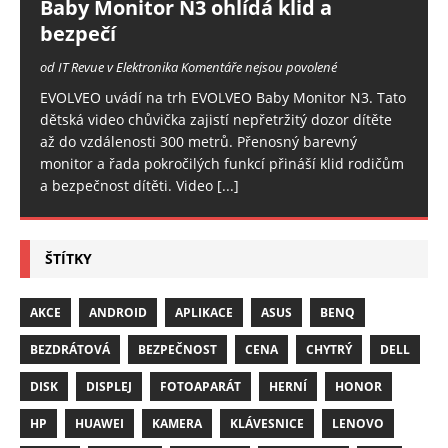
Baby Monitor N3 ohlídá klid a
bezpečí
od IT Revue v Elektronika
Komentáře nejsou povolené
EVOLVEO uvádí na trh EVOLVEO Baby Monitor N3. Tato
dětská video chůvička zajistí nepřetržitý dozor dítěte
až do vzdálenosti 300 metrů. Přenosný barevný
monitor a řada pokročilých funkcí přináší klid rodičům
a bezpečnost dítěti. Video
[...]
ŠTÍTKY
AKCE
ANDROID
APLIKACE
ASUS
BENQ
BEZDRÁTOVÁ
BEZPEČNOST
CENA
CHYTRÝ
DELL
DISK
DISPLEJ
FOTOAPARÁT
HERNÍ
HONOR
HP
HUAWEI
KAMERA
KLÁVESNICE
LENOVO