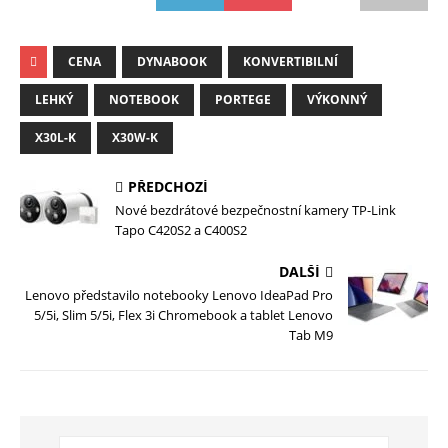
CENA
DYNABOOK
KONVERTIBILNÍ
LEHKÝ
NOTEBOOK
PORTEGE
VÝKONNÝ
X30L-K
X30W-K
PŘEDCHOZÍ
Nové bezdrátové bezpečnostní kamery TP-Link
Tapo C420S2 a C400S2
DALŠÍ
Lenovo představilo notebooky Lenovo IdeaPad Pro
5/5i, Slim 5/5i, Flex 3i Chromebook a tablet Lenovo
Tab M9