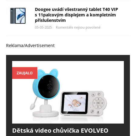
Doogee uvádí všestranný tablet T40 VIP
s 11palcovým displejem a kompletním
příslušenstvím
05-05-2025
Komentáře nejsou povolené
Reklama/Advertisement
ZAUJALO
Dětská video chůvička EVOLVEO