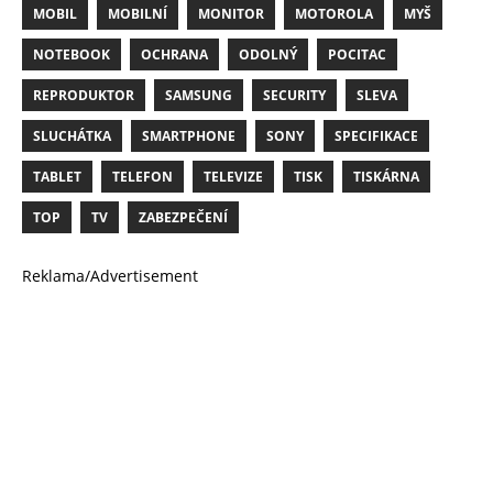
MOBIL
MOBILNÍ
MONITOR
MOTOROLA
MYŠ
NOTEBOOK
OCHRANA
ODOLNÝ
POCITAC
REPRODUKTOR
SAMSUNG
SECURITY
SLEVA
SLUCHÁTKA
SMARTPHONE
SONY
SPECIFIKACE
TABLET
TELEFON
TELEVIZE
TISK
TISKÁRNA
TOP
TV
ZABEZPEČENÍ
Reklama/Advertisement