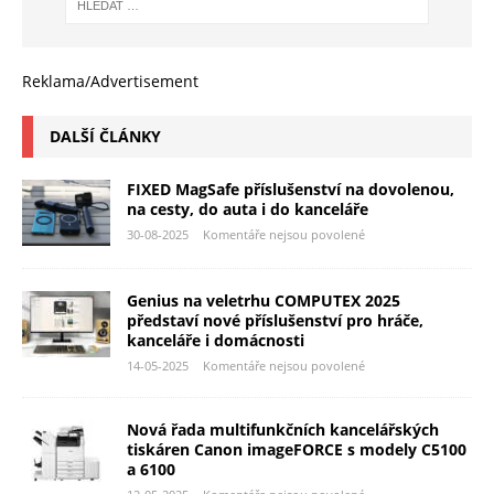
Reklama/Advertisement
DALŠÍ ČLÁNKY
FIXED MagSafe příslušenství na dovolenou,
na cesty, do auta i do kanceláře
30-08-2025
Komentáře nejsou povolené
Genius na veletrhu COMPUTEX 2025
představí nové příslušenství pro hráče,
kanceláře i domácnosti
14-05-2025
Komentáře nejsou povolené
Nová řada multifunkčních kancelářských
tiskáren Canon imageFORCE s modely C5100
a 6100