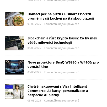
12-05-2025
Komentáře nejsou povolené
Domácí pec na pizzu Cuisinart CPZ-120
promění vaši kuchyň na italskou pizzerii
09-05-2025
Komentáře nejsou povolené
Blockchain a růst krypto kasin: Co by měli
vědět milovníci technologií
06-05-2025
Komentáře nejsou povolené
Nové projektory BenQ W5850 a W4100i pro
domácí kino
05-05-2025
Komentáře nejsou povolené
Chytré nakupování s Visa Intelligent
Commerce: AI karty, personalizace a
bezpečné AI platby
05-05-2025
Komentáře nejsou povolené