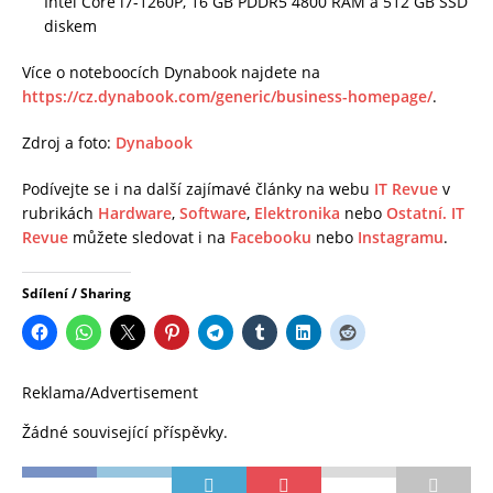
Intel Core i7-1260P, 16 GB PDDR5 4800 RAM a 512 GB SSD
diskem
Více o noteboocích Dynabook najdete na
https://cz.dynabook.com/generic/business-homepage/
.
Zdroj a foto:
Dynabook
Podívejte se i na další zajímavé články na webu
IT Revue
v
rubrikách
Hardware
,
Software
,
Elektronika
nebo
Ostatní.
IT
Revue
můžete sledovat i na
Facebooku
nebo
Instagramu
.
Sdílení / Sharing
Reklama/Advertisement
Žádné související příspěvky.