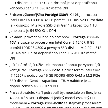
SSD diskem PCIe 512 GB. K dostání je za doporučenou
koncovou cenu 41 690 Kč včetně DPH
Srdcem výkonnějšího
Portégé X30W-K-103
je procesor
Intel Core i7-1260P a 32 GB paměti LPDDR5 5200. Pro data
je k dispozici M.2 PCIe SSD disk Gen4 s kapacitou 1 TB.
Jeho cena je 54 590 Kč s DPH
Základní provedení lehčího notebooku
Portégé X30L-K-
10V
je osazeno procesorem Intel Core i5-1240P, 8 GB
paměti LPDDR5 4800 a pevným SSD diskem M.2 PCIe 512
GB. Na trhu je za doporučenou cenu 37 490 Kč včetně
DPH
Ještě náročnější uživatelé mohou sáhnout po výkonnější
konfiguraci
Portégé X30L-K-161
s procesorem Intel Core
i7-1260P s podporou 16 GB PDDR5 4800 RAM a M.2 PCIe
SSD diskem Gen4 s kapacitou 1 TB. V nabídce je za
doporučených 46 690 Kč s DPH
Pro cestovatele, kteří potřebují být neustále on-line, je za
46 290 Kč s DPH k dispozici jediný model osazený LTE
modemem –
Portégé X30L-K-10Z
se stejným procesorem