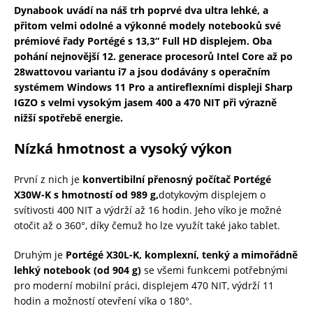
Dynabook uvádí na náš trh poprvé dva ultra lehké, a
přitom velmi odolné a výkonné modely notebooků své
prémiové řady Portégé s 13,3“ Full HD displejem. Oba
pohání nejnovější 12. generace procesorů Intel Core až po
28wattovou variantu i7 a jsou dodávány s operačním
systémem Windows 11 Pro a antireflexními displeji Sharp
IGZO s velmi vysokým jasem 400 a 470 NIT při výrazně
nižší spotřebě energie.
Nízká hmotnost a vysoký výkon
První z nich je
konvertibilní přenosný počítač Portégé
X30W-K s hmotností od 989 g,
dotykovým displejem o
svítivosti 400 NIT a výdrží až 16 hodin. Jeho víko je možné
otočit až o 360°, díky čemuž ho lze využít také jako tablet.
Druhým je
Portégé X30L-K, komplexní, tenký a mimořádně
lehký notebook (od 904 g)
se všemi funkcemi potřebnými
pro moderní mobilní práci, displejem 470 NIT, výdrží 11
hodin a možností otevření víka o 180°.