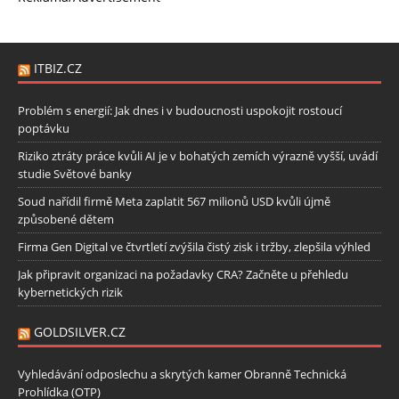
ITBIZ.CZ
Problém s energií: Jak dnes i v budoucnosti uspokojit rostoucí
poptávku
Riziko ztráty práce kvůli AI je v bohatých zemích výrazně vyšší, uvádí
studie Světové banky
Soud nařídil firmě Meta zaplatit 567 milionů USD kvůli újmě
způsobené dětem
Firma Gen Digital ve čtvrtletí zvýšila čistý zisk i tržby, zlepšila výhled
Jak připravit organizaci na požadavky CRA? Začněte u přehledu
kybernetických rizik
GOLDSILVER.CZ
Vyhledávání odposlechu a skrytých kamer Obranně Technická
Prohlídka (OTP)