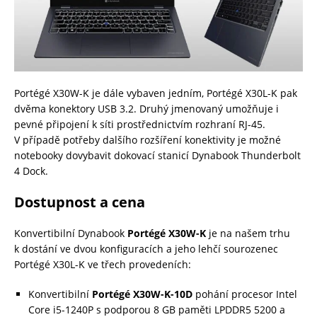
Portégé X30W-K je dále vybaven jedním, Portégé X30L-K pak
dvěma konektory USB 3.2. Druhý jmenovaný umožňuje i
pevné připojení k síti prostřednictvím rozhraní RJ-45.
V případě potřeby dalšího rozšíření konektivity je možné
notebooky dovybavit dokovací stanicí Dynabook Thunderbolt
4 Dock.
Dostupnost a cena
Konvertibilní Dynabook
Portégé X30W-K
je na našem trhu
k dostání ve dvou konfiguracích a jeho lehčí sourozenec
Portégé X30L-K ve třech provedeních:
Konvertibilní
Portégé X30W-K-10D
pohání procesor Intel
Core i5-1240P s podporou 8 GB paměti LPDDR5 5200 a