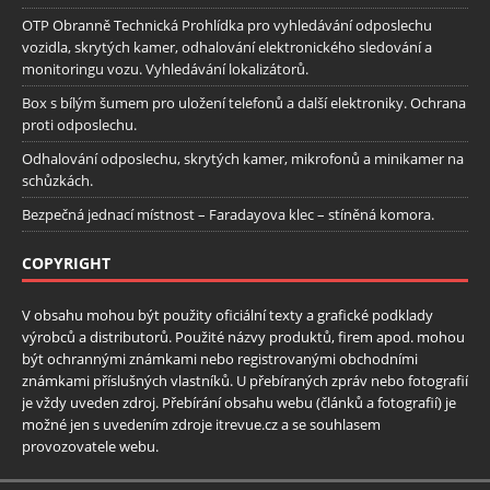
OTP Obranně Technická Prohlídka pro vyhledávání odposlechu
vozidla, skrytých kamer, odhalování elektronického sledování a
monitoringu vozu. Vyhledávání lokalizátorů.
Box s bílým šumem pro uložení telefonů a další elektroniky. Ochrana
proti odposlechu.
Odhalování odposlechu, skrytých kamer, mikrofonů a minikamer na
schůzkách.
Bezpečná jednací místnost – Faradayova klec – stíněná komora.
COPYRIGHT
V obsahu mohou být použity oficiální texty a grafické podklady
výrobců a distributorů. Použité názvy produktů, firem apod. mohou
být ochrannými známkami nebo registrovanými obchodními
známkami příslušných vlastníků. U přebíraných zpráv nebo fotografií
je vždy uveden zdroj. Přebírání obsahu webu (článků a fotografií) je
možné jen s uvedením zdroje itrevue.cz a se souhlasem
provozovatele webu.