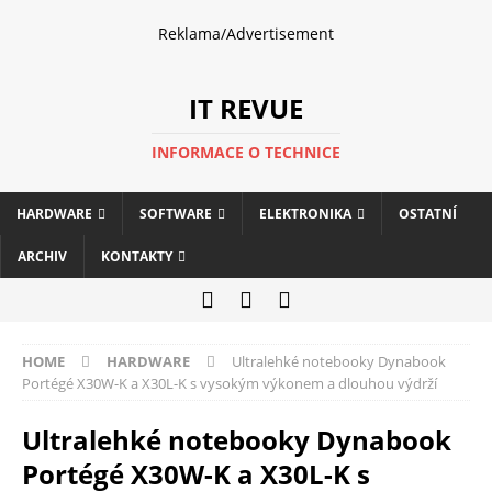
Reklama/Advertisement
IT REVUE
INFORMACE O TECHNICE
HARDWARE
SOFTWARE
ELEKTRONIKA
OSTATNÍ
ARCHIV
KONTAKTY
HOME
HARDWARE
Ultralehké notebooky Dynabook
Portégé X30W-K a X30L-K s vysokým výkonem a dlouhou výdrží
Ultralehké notebooky Dynabook
Portégé X30W-K a X30L-K s