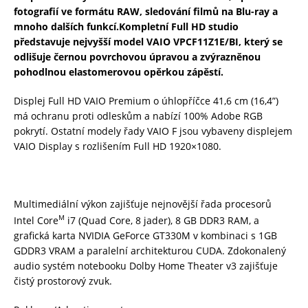
fotografií ve formátu RAW, sledování filmů na Blu-ray a
mnoho dalších funkcí.Kompletní Full HD studio
představuje nejvyšší model VAIO VPCF11Z1E/BI, který se
odlišuje černou povrchovou úpravou a zvýrazněnou
pohodlnou elastomerovou opěrkou zápěstí.
Displej Full HD VAIO Premium o úhlopříčce 41,6 cm (16,4”)
má ochranu proti odleskům a nabízí 100% Adobe RGB
pokrytí. Ostatní modely řady VAIO F jsou vybaveny displejem
VAIO Display s rozlišením Full HD 1920×1080.
Multimediální výkon zajišťuje nejnovější řada procesorů
M
Intel Core
i7 (Quad Core, 8 jader), 8 GB DDR3 RAM, a
grafická karta NVIDIA GeForce GT330M v kombinaci s 1GB
GDDR3 VRAM a paralelní architekturou CUDA. Zdokonalený
audio systém notebooku Dolby Home Theater v3 zajišťuje
čistý prostorový zvuk.