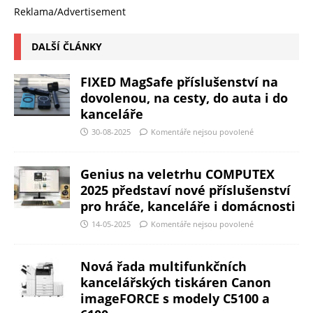
Reklama/Advertisement
DALŠÍ ČLÁNKY
FIXED MagSafe příslušenství na
dovolenou, na cesty, do auta i do
kanceláře
30-08-2025
Komentáře nejsou povolené
Genius na veletrhu COMPUTEX
2025 představí nové příslušenství
pro hráče, kanceláře i domácnosti
14-05-2025
Komentáře nejsou povolené
Nová řada multifunkčních
kancelářských tiskáren Canon
imageFORCE s modely C5100 a