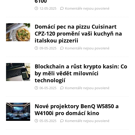
6100
12-05-2025
Komentáře nejsou povolené
Domácí pec na pizzu Cuisinart
CPZ-120 promění vaši kuchyň na
italskou pizzerii
09-05-2025
Komentáře nejsou povolené
Blockchain a růst krypto kasin: Co
by měli vědět milovníci
technologií
06-05-2025
Komentáře nejsou povolené
Nové projektory BenQ W5850 a
W4100i pro domácí kino
05-05-2025
Komentáře nejsou povolené