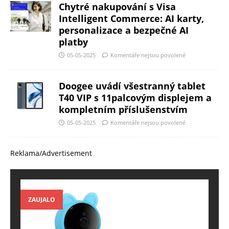
Chytré nakupování s Visa
Intelligent Commerce: AI karty,
personalizace a bezpečné AI
platby
05-05-2025
Komentáře nejsou povolené
Doogee uvádí všestranný tablet
T40 VIP s 11palcovým displejem a
kompletním příslušenstvím
05-05-2025
Komentáře nejsou povolené
Reklama/Advertisement
ZAUJALO