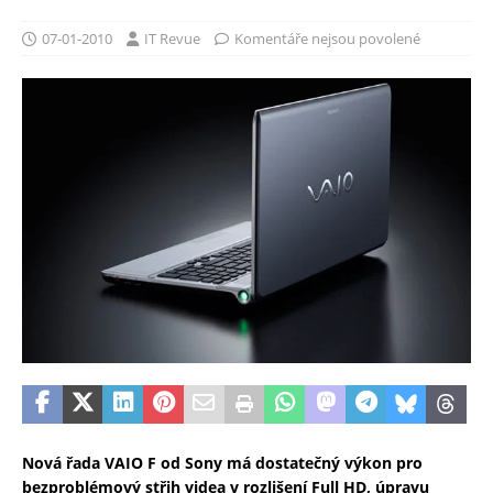
07-01-2010
IT Revue
Komentáře nejsou povolené
Nová řada VAIO F od Sony má dostatečný výkon pro
bezproblémový střih videa v rozlišení Full HD, úpravu