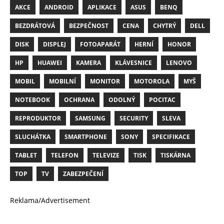
AKCE
ANDROID
APLIKACE
ASUS
BENQ
BEZDRÁTOVÁ
BEZPEČNOST
CENA
CHYTRÝ
DELL
DISK
DISPLEJ
FOTOAPARÁT
HERNÍ
HONOR
HP
HUAWEI
KAMERA
KLÁVESNICE
LENOVO
MOBIL
MOBILNÍ
MONITOR
MOTOROLA
MYŠ
NOTEBOOK
OCHRANA
ODOLNÝ
POCITAC
REPRODUKTOR
SAMSUNG
SECURITY
SLEVA
SLUCHÁTKA
SMARTPHONE
SONY
SPECIFIKACE
TABLET
TELEFON
TELEVIZE
TISK
TISKÁRNA
TOP
TV
ZABEZPEČENÍ
Reklama/Advertisement