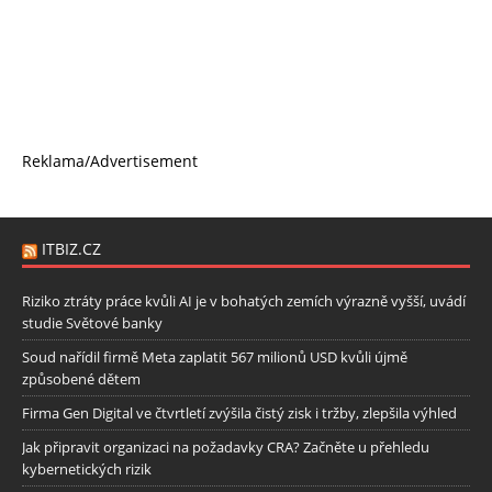
Reklama/Advertisement
ITBIZ.CZ
Riziko ztráty práce kvůli AI je v bohatých zemích výrazně vyšší, uvádí
studie Světové banky
Soud nařídil firmě Meta zaplatit 567 milionů USD kvůli újmě
způsobené dětem
Firma Gen Digital ve čtvrtletí zvýšila čistý zisk i tržby, zlepšila výhled
Jak připravit organizaci na požadavky CRA? Začněte u přehledu
kybernetických rizik