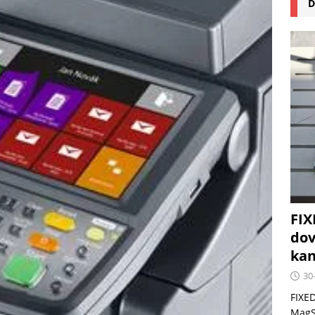
D
na pizzu Cuisinart CPZ-120 promění vaši kuchyň na italskou
 růst krypto kasin: Co by měli vědět milovníci technologií
FIX
dov
kan
30
FIXED
MagSa