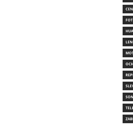
CEN
FOT
HUA
LE
MO
OC
REP
SLE
SO
TEL
ZAB