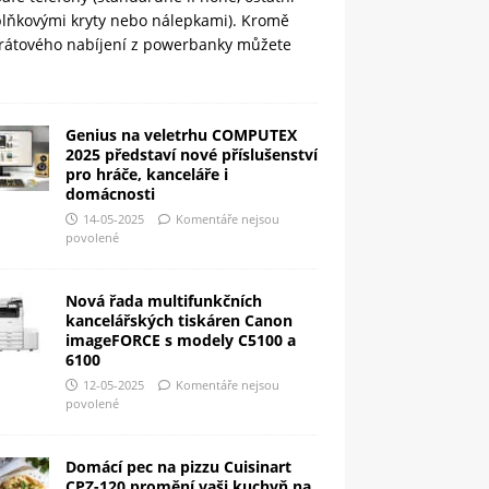
plňkovými kryty nebo nálepkami). Kromě
rátového nabíjení z powerbanky můžete
Genius na veletrhu COMPUTEX
2025 představí nové příslušenství
pro hráče, kanceláře i
domácnosti
14-05-2025
Komentáře nejsou
povolené
Nová řada multifunkčních
kancelářských tiskáren Canon
imageFORCE s modely C5100 a
6100
12-05-2025
Komentáře nejsou
povolené
Domácí pec na pizzu Cuisinart
CPZ-120 promění vaši kuchyň na