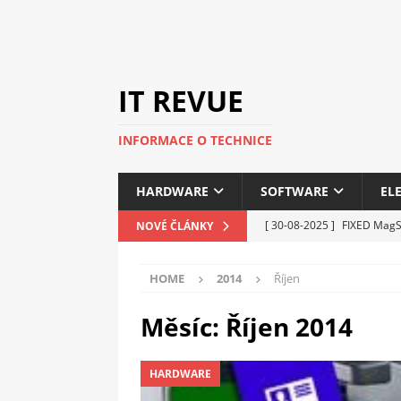
IT REVUE
INFORMACE O TECHNICE
HARDWARE
SOFTWARE
EL
[ 30-08-2025 ]
FIXED MagSa
NOVÉ ČLÁNKY
ELEKTRONIKA
HOME
2014
Říjen
[ 14-05-2025 ]
Genius na v
kanceláře i domácnosti
Měsíc:
Říjen 2014
[ 12-05-2025 ]
Nová řada 
HARDWARE
C5100 a 6100
PERIFERI