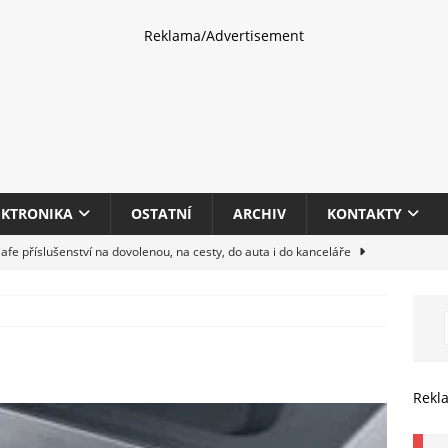
Reklama/Advertisement
EKTRONIKA
OSTATNÍ
ARCHIV
KONTAKTY
fe příslušenství na dovolenou, na cesty, do auta i do kanceláře
eletrhu COMPUTEX 2025 představí nové příslušenství pro hráče,
HARDWARE
multifunkčních kancelářských tiskáren Canon imageFORCE s modely
Rekl
E