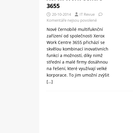
3655
20-10-2014
IT Revue
Komentáře nejsou povolené
Nové černobílé multifuknční
zařízení od společnosti Xerox
Work Centre 3655 přichází se
skvělou kombinací inovativních
funkcí a možností, díky nimž
střední a malé firmy dosáhnou
na řešení, které využívají velké
korporace. To jim umožní zvýšit
[…]