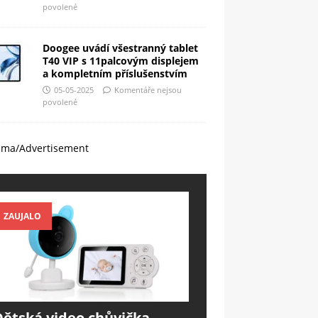
povolené
Doogee uvádí všestranný tablet
T40 VIP s 11palcovým displejem
a kompletním příslušenstvím
05-05-2025
Komentáře nejsou
povolené
ama/Advertisement
ZAUJALO
Dětská video chůvička