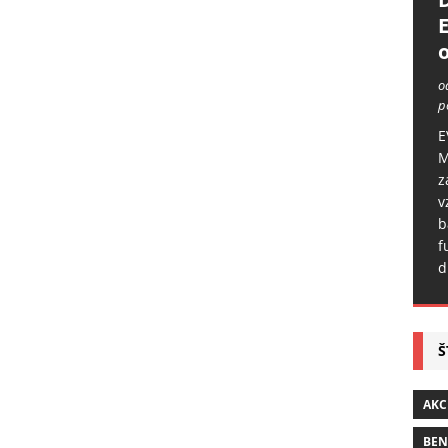
o
o
p
E
M
z
v
b
f
d
Š
AKC
BE