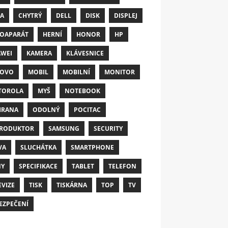
A
CHYTRÝ
DELL
DISK
DISPLEJ
OAPARÁT
HERNÍ
HONOR
HP
WEI
KAMERA
KLÁVESNICE
NOVO
MOBIL
MOBILNÍ
MONITOR
TOROLA
MYŠ
NOTEBOOK
HRANA
ODOLNÝ
POCITAC
RODUKTOR
SAMSUNG
SECURITY
VA
SLUCHÁTKA
SMARTPHONE
NY
SPECIFIKACE
TABLET
TELEFON
EVIZE
TISK
TISKÁRNA
TOP
TV
EZPEČENÍ