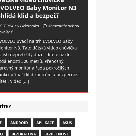
EVOLVEO Baby Monitor N3
hlídá klid a bezpečí
d IT Revue v Elektronika
Komentáře nejsou
ovolené
VOLVEO uvádí na trh EVOLVEO Baby
onitor N3. Tato dětská video chůvička
ajistí nepřetržitý dozor dítěte až do
zdálenosti 300 metrů. Přenosný
arevný monitor a řada pokročilých
unkcí přináší klid rodičům a bezpečnost
ítěti. Video
[...]
TÍTKY
E
ANDROID
APLIKACE
ASUS
NQ
BEZDRÁTOVÁ
BEZPEČNOST