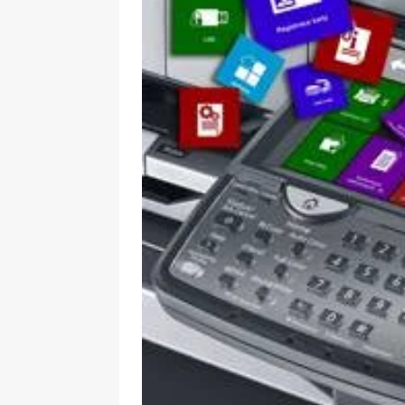
[ 09-05-2025 ]
Domácí pec 
pizzerii
OSTATNÍ
[ 06-05-2025 ]
Blockchain a
SOFTWARE