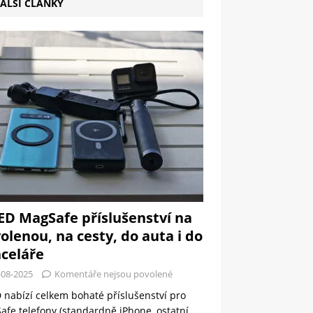
ALŠÍ ČLÁNKY
ED MagSafe příslušenství na
olenou, na cesty, do auta i do
celáře
-08-2025
Komentáře nejsou povolené
 nabízí celkem bohaté příslušenství pro
fe telefony (standardně iPhone, ostatní