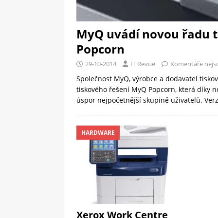
MyQ uvádí novou řadu t
Popcorn
29-10-2014
IT Revue
Komentáře nejs
Společnost MyQ, výrobce a dodavatel tisko
tiskového řešení MyQ Popcorn, která díky 
úspor nejpočetnější skupině uživatelů. Ve
HARDWARE
Xerox Work Centre