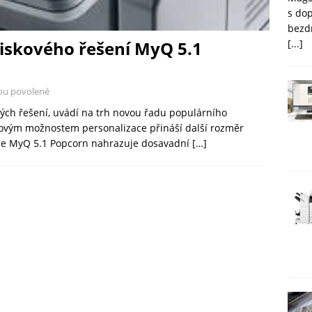
s do
bezd
iskového řešení MyQ 5.1
[...]
ou povolené
vých řešení, uvádí na trh novou řadu populárního
novým možnostem personalizace přináší další rozměr
rze MyQ 5.1 Popcorn nahrazuje dosavadní
[…]