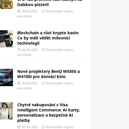
italskou pizzerii
09-05-2025
Komentáře nejsou
povolené
Blockchain a růst krypto kasin:
Co by měli vědět milovníci
technologií
06-05-2025
Komentáře nejsou
povolené
Nové projektory BenQ W5850 a
W4100i pro domácí kino
05-05-2025
Komentáře nejsou
povolené
Chytré nakupování s Visa
Intelligent Commerce: AI karty,
personalizace a bezpečné AI
platby
05-05-2025
Komentáře nejsou