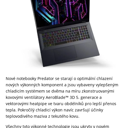
Nové notebooky Predator se starají o optimální chlazení
nových výkonných komponent a jsou vybaveny vylepšeným
chladicím systémem se dvěma na míru zkonstruovanými
kovovými ventilátory AeroBlade™ 3D 5. generace a
vektorovými heatpipe ve tvaru obdélníků pro lepší přenos
tepla. Pokročilý chladicí výkon navíc završují účinky
teplovodivého maziva z tekutého kovu.
Všechny tyto výkonné technologie jsou ukryty v novém