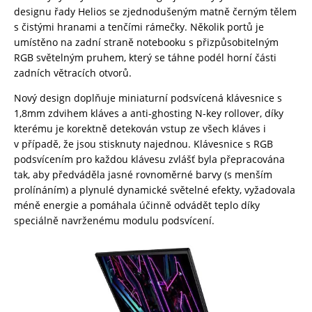
designu řady Helios se zjednodušeným matně černým tělem
s čistými hranami a tenčími rámečky. Několik portů je
umístěno na zadní straně notebooku s přizpůsobitelným
RGB světelným pruhem, který se táhne podél horní části
zadních větracích otvorů.
Nový design doplňuje miniaturní podsvícená klávesnice s
1,8mm zdvihem kláves a anti-ghosting N-key rollover, díky
kterému je korektně detekován vstup ze všech kláves i
v případě, že jsou stisknuty najednou. Klávesnice s RGB
podsvícením pro každou klávesu zvlášť byla přepracována
tak, aby předváděla jasné rovnoměrné barvy (s menším
prolínáním) a plynulé dynamické světelné efekty, vyžadovala
méně energie a pomáhala účinně odvádět teplo díky
speciálně navrženému modulu podsvícení.