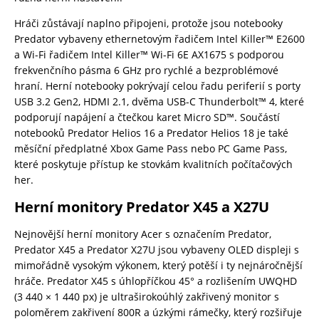
Hráči zůstávají naplno připojeni, protože jsou notebooky
Predator vybaveny ethernetovým řadičem Intel Killer™ E2600
a Wi-Fi řadičem Intel Killer™ Wi-Fi 6E AX1675 s podporou
frekvenčního pásma 6 GHz pro rychlé a bezproblémové
hraní. Herní notebooky pokrývají celou řadu periferií s porty
USB 3.2 Gen2, HDMI 2.1, dvěma USB-C Thunderbolt™ 4, které
podporují napájení a čtečkou karet Micro SD™. Součástí
notebooků Predator Helios 16 a Predator Helios 18 je také
měsíční předplatné Xbox Game Pass nebo PC Game Pass,
které poskytuje přístup ke stovkám kvalitních počítačových
her.
Herní monitory Predator X45 a X27U
Nejnovější herní monitory Acer s označením Predator,
Predator X45 a Predator X27U jsou vybaveny OLED displeji s
mimořádně vysokým výkonem, který potěší i ty nejnáročnější
hráče. Predator X45 s úhlopříčkou 45° a rozlišením UWQHD
(3 440 × 1 440 px) je ultraširokoúhlý zakřivený monitor s
poloměrem zakřivení 800R a úzkými rámečky, který rozšiřuje