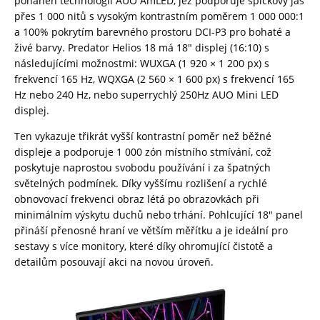
poháněn technologií AUO AmLED, jež podporuje špičkový jas
přes 1 000 nitů s vysokým kontrastním poměrem 1 000 000:1
a 100% pokrytím barevného prostoru DCI-P3 pro bohaté a
živé barvy. Predator Helios 18 má 18″ displej (16:10) s
následujícími možnostmi: WUXGA (1 920 × 1 200 px) s
frekvencí 165 Hz, WQXGA (2 560 × 1 600 px) s frekvencí 165
Hz nebo 240 Hz, nebo superrychlý 250Hz AUO Mini LED
displej.
Ten vykazuje třikrát vyšší kontrastní poměr než běžné
displeje a podporuje 1 000 zón místního stmívání, což
poskytuje naprostou svobodu používání i za špatných
světelných podmínek. Díky vyššímu rozlišení a rychlé
obnovovací frekvenci obraz létá po obrazovkách při
minimálním výskytu duchů nebo trhání. Pohlcující 18″ panel
přináší přenosné hraní ve větším měřítku a je ideální pro
sestavy s více monitory, které díky ohromující čistotě a
detailům posouvají akci na novou úroveň.