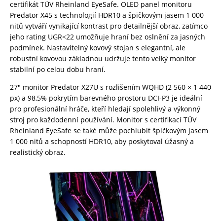
certifikát TÜV Rheinland EyeSafe. OLED panel monitoru
Predator X45 s technologií HDR10 a špičkovým jasem 1 000
nitů vytváří vynikající kontrast pro detailnější obraz, zatímco
jeho rating UGR<22 umožňuje hraní bez oslnění za jasných
podmínek. Nastavitelný kovový stojan s elegantní, ale
robustní kovovou základnou udržuje tento velký monitor
stabilní po celou dobu hraní.
27″ monitor Predator X27U s rozlišením WQHD (2 560 × 1 440
px) a 98,5% pokrytím barevného prostoru DCI-P3 je ideální
pro profesionální hráče, kteří hledají spolehlivý a výkonný
stroj pro každodenní používání. Monitor s certifikací TÜV
Rheinland EyeSafe se také může pochlubit špičkovým jasem
1 000 nitů a schopností HDR10, aby poskytoval úžasný a
realistický obraz.