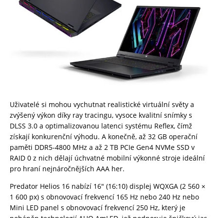
Uživatelé si mohou vychutnat realistické virtuální světy a
zvýšený výkon díky ray tracingu, vysoce kvalitní snímky s
DLSS 3.0 a optimalizovanou latenci systému Reflex, čímž
získají konkurenční výhodu. A konečně, až 32 GB operační
paměti DDR5-4800 MHz a až 2 TB PCIe Gen4 NVMe SSD v
RAID 0 z nich dělají úchvatné mobilní výkonné stroje ideální
pro hraní nejnáročnějších AAA her.
Predator Helios 16 nabízí 16″ (16:10) displej WQXGA (2 560 ×
1 600 px) s obnovovací frekvencí 165 Hz nebo 240 Hz nebo
Mini LED panel s obnovovací frekvencí 250 Hz, který je