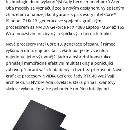
technologie do nejvýkonnější řady herních notebooků Acer.
Oba modely se vyznačují zcela novým designem, vylepšeným
chlazením a nabízejí konfigurace s procesory Intel Core™
i9 nebo i7 HX 13. generace ve spojení s grafickým
procesorem až NVIDIA GeForce RTX 4080 Laptop (MGP až 165
W) a množstvím nezbytných špičkových herních funkcí.
Nové procesory Intel Core 13. generace přesahují rámec
výkonu a umožňují počítači zvládnout ještě více úloh
najednou. Jeho výkonnější jádro a hybridní konstrukce
přinášejí mimořádně efektivní multitasking a pohlcující
zábavu při hraní vašich oblíbených her bez přerušení. Nové
grafické procesory NVIDIA GeForce řady RTX 40 využívají
architekturu NVIDIA Ada Lovelace, která přináší kvantový
skok ve výkonu i grafice poháněné umělou inteligencí.