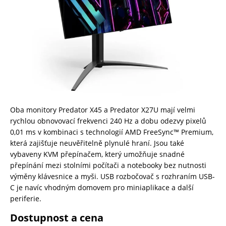
Oba monitory Predator X45 a Predator X27U mají velmi
rychlou obnovovací frekvenci 240 Hz a dobu odezvy pixelů
0,01 ms v kombinaci s technologií AMD FreeSync™ Premium,
která zajišťuje neuvěřitelně plynulé hraní. Jsou také
vybaveny KVM přepínačem, který umožňuje snadné
přepínání mezi stolními počítači a notebooky bez nutnosti
výměny klávesnice a myši. USB rozbočovač s rozhraním USB-
C je navíc vhodným domovem pro miniaplikace a další
periferie.
Dostupnost a cena