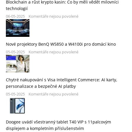
Blockchain a růst krypto kasin: Co by měli vědět milovníci
technologií
06-05-2025
Komentáře nejsou povolené
Nové projektory BenQ W5850 a W4100i pro domácí kino
05-05-2025
Komentáře nejsou povolené
Chytré nakupování s Visa Intelligent Commerce: AI karty,
personalizace a bezpečné AI platby
05-05-2025
Komentáře nejsou povolené
Doogee uvádí všestranný tablet T40 VIP s 11palcovým
displejem a kompletním příslušenstvím