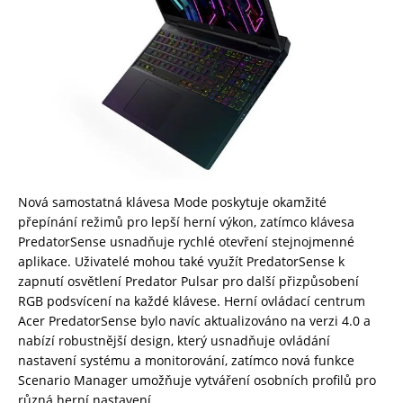
Nová samostatná klávesa Mode poskytuje okamžité
přepínání režimů pro lepší herní výkon, zatímco klávesa
PredatorSense usnadňuje rychlé otevření stejnojmenné
aplikace. Uživatelé mohou také využít PredatorSense k
zapnutí osvětlení Predator Pulsar pro další přizpůsobení
RGB podsvícení na každé klávese. Herní ovládací centrum
Acer PredatorSense bylo navíc aktualizováno na verzi 4.0 a
nabízí robustnější design, který usnadňuje ovládání
nastavení systému a monitorování, zatímco nová funkce
Scenario Manager umožňuje vytváření osobních profilů pro
různá herní nastavení.