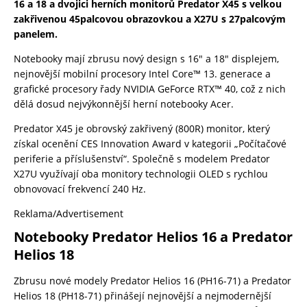
16 a 18 a dvojici herních monitorů Predator X45 s velkou
zakřivenou 45palcovou obrazovkou a X27U s 27palcovým
panelem.
Notebooky mají zbrusu nový design s 16″ a 18″ displejem,
nejnovější mobilní procesory Intel Core™ 13. generace a
grafické procesory řady NVIDIA GeForce RTX™ 40, což z nich
dělá dosud nejvýkonnější herní notebooky Acer.
Predator X45 je obrovský zakřivený (800R) monitor, který
získal ocenění CES Innovation Award v kategorii „Počítačové
periferie a příslušenství“. Společně s modelem Predator
X27U využívají oba monitory technologii OLED s rychlou
obnovovací frekvencí 240 Hz.
Reklama/Advertisement
Notebooky Predator Helios 16 a Predator
Helios 18
Zbrusu nové modely Predator Helios 16 (PH16-71) a Predator
Helios 18 (PH18-71) přinášejí nejnovější a nejmodernější