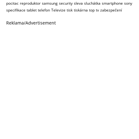
pocitac
reproduktor
samsung
security
sleva
sluchátka
smartphone
sony
specifikace
tablet
telefon
Televize
tisk
tiskárna
top
tv
zabezpečení
Reklama/Advertisement