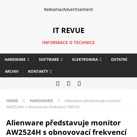
Reklama/Advertisement
IT REVUE
INFORMACE O TECHNICE
HARDWARE
SOFTWARE
ELEKTRONIKA
OSTATNÍ
ARCHIV
KONTAKTY
HOME
HARDWARE
Alienware představuje monitor
AW2524H s obnovovací frekvencí 500 Hz
Alienware představuje monitor
AW2524H s obnovovací frekvencí