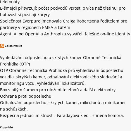
telefonáty
E-šmejdi přitvrzují: počet podvodů vzrostl o více než třetinu, pro
hotovost si posílají kurýry
Společnost Everpure jmenovala Craiga Robertsona ředitelem pro
partnery v regionech EMEA a LatAm
Agenti AI od OpenAI a Anthropiku vytvářeli falešné on-line identity
GoldSilver.cz
Vyhledávání odposlechu a skrytých kamer Obranně Technická
Prohlídka (OTP)
OTP Obranně Technická Prohlídka pro vyhledávání odposlechu
vozidla, skrytých kamer, odhalování elektronického sledování a
monitoringu vozu. Vyhledávání lokalizátorů.
Box s bílým šumem pro uložení telefonů a další elektroniky.
Ochrana proti odposlechu.
Odhalování odposlechu, skrytých kamer, mikrofonů a minikamer
na schůzkách.
Bezpečná jednací místnost – Faradayova klec – stíněná komora.
Copyright