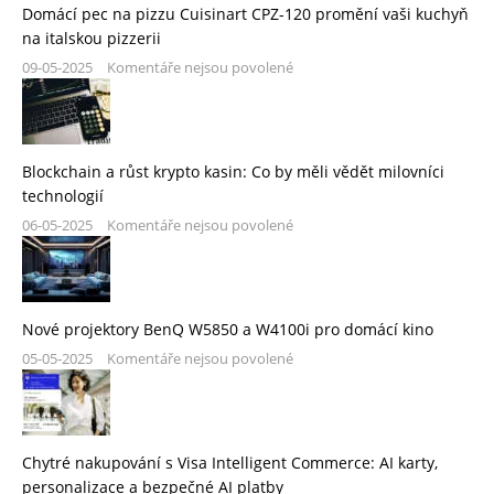
Domácí pec na pizzu Cuisinart CPZ-120 promění vaši kuchyň
na italskou pizzerii
09-05-2025
Komentáře nejsou povolené
Blockchain a růst krypto kasin: Co by měli vědět milovníci
technologií
06-05-2025
Komentáře nejsou povolené
Nové projektory BenQ W5850 a W4100i pro domácí kino
05-05-2025
Komentáře nejsou povolené
Chytré nakupování s Visa Intelligent Commerce: AI karty,
personalizace a bezpečné AI platby