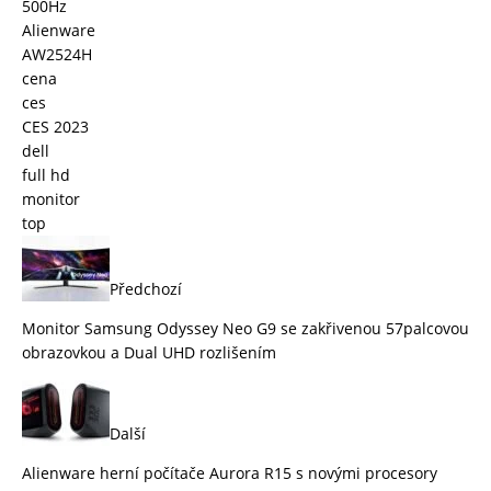
500Hz
Alienware
AW2524H
cena
ces
CES 2023
dell
full hd
monitor
top
Předchozí
Monitor Samsung Odyssey Neo G9 se zakřivenou 57palcovou
obrazovkou a Dual UHD rozlišením
Další
Alienware herní počítače Aurora R15 s novými procesory