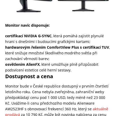
Monitor navíc disponuje:
certifikací NVIDIA G-SYNC
, která pomáhá zajistit plynulé
hraní s dnešními i budoucími grafickými kartami;
hardwarovým řešením ComfortView Plus s certifikací TUV
,
které snižuje množství škodlivého modrého světla při
zachování věrnosti barev;
osvětlením AlienFX
, které umožňuje plně přizpůsobit
podsvícení estetice celé herní sestavy.
Dostupnost a cena
Monitor bude v České republice dostupný v prvním čtvrtletí
letošního roku. Cena nebyla zveřejněna, zahraniční weby
předpokládají cenu pod 1 000 USD, tedy méně než 23 000
Kč. Uvážíme-li cenu předchozího modelu Alienware
AW2523HF s obnovovací frekvencí 360 Hz, který se
aktuálně
prodává
za 10 790 Kč, může být novinka nabízena za cenu