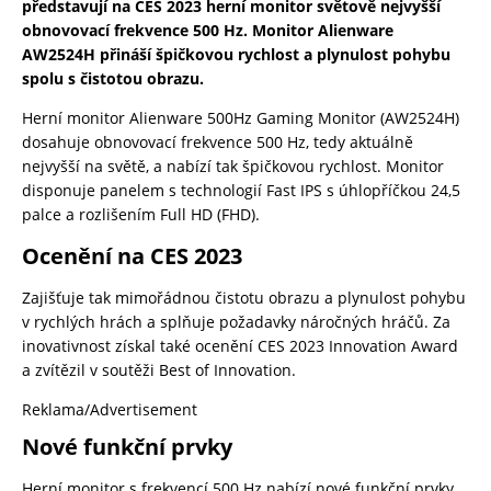
představují na CES 2023 herní monitor světově nejvyšší
obnovovací frekvence 500 Hz. Monitor Alienware
AW2524H přináší špičkovou rychlost a plynulost pohybu
spolu s čistotou obrazu.
Herní monitor Alienware 500Hz Gaming Monitor (AW2524H)
dosahuje obnovovací frekvence 500 Hz, tedy aktuálně
nejvyšší na světě, a nabízí tak špičkovou rychlost. Monitor
disponuje panelem s technologií Fast IPS s úhlopříčkou 24,5
palce a rozlišením Full HD (FHD).
Ocenění na CES 2023
Zajišťuje tak mimořádnou čistotu obrazu a plynulost pohybu
v rychlých hrách a splňuje požadavky náročných hráčů. Za
inovativnost získal také ocenění CES 2023 Innovation Award
a zvítězil v soutěži Best of Innovation.
Reklama/Advertisement
Nové funkční prvky
Herní monitor s frekvencí 500 Hz nabízí nové funkční prvky,