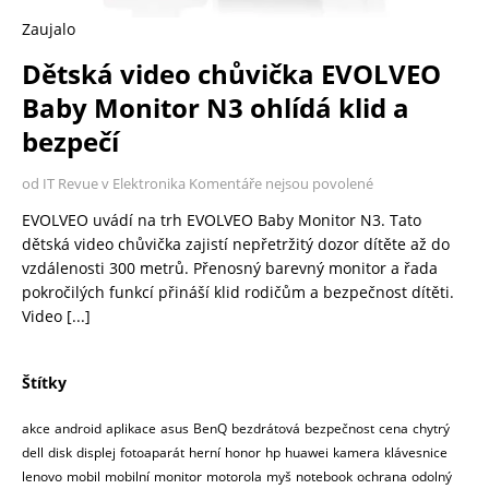
Zaujalo
Dětská video chůvička EVOLVEO
Baby Monitor N3 ohlídá klid a
bezpečí
od IT Revue v Elektronika
Komentáře nejsou povolené
EVOLVEO uvádí na trh EVOLVEO Baby Monitor N3. Tato
dětská video chůvička zajistí nepřetržitý dozor dítěte až do
vzdálenosti 300 metrů. Přenosný barevný monitor a řada
pokročilých funkcí přináší klid rodičům a bezpečnost dítěti.
Video
[...]
Štítky
akce
android
aplikace
asus
BenQ
bezdrátová
bezpečnost
cena
chytrý
dell
disk
displej
fotoaparát
herní
honor
hp
huawei
kamera
klávesnice
lenovo
mobil
mobilní
monitor
motorola
myš
notebook
ochrana
odolný