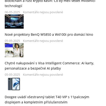
Blockchain a růst krypto kasin: Co by měli vědět milovníci
technologií
06-05-2025
Komentáře nejsou povolené
Nové projektory BenQ W5850 a W4100i pro domácí kino
05-05-2025
Komentáře nejsou povolené
Chytré nakupování s Visa Intelligent Commerce: AI karty,
personalizace a bezpečné AI platby
05-05-2025
Komentáře nejsou povolené
Doogee uvádí všestranný tablet T40 VIP s 11palcovým
displejem a kompletním příslušenstvím