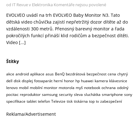
od IT Revue v Elektronika
Komentáře nejsou povolené
EVOLVEO uvádí na trh EVOLVEO Baby Monitor N3. Tato
dětská video chůvička zajistí nepřetržitý dozor dítěte až do
vzdálenosti 300 metrů. Přenosný barevný monitor a řada
pokročilých funkcí přináší klid rodičům a bezpečnost dítěti.
Video
[...]
Štítky
akce
android
aplikace
asus
BenQ
bezdrátová
bezpečnost
cena
chytrý
dell
disk
displej
fotoaparát
herní
honor
hp
huawei
kamera
klávesnice
lenovo
mobil
mobilní
monitor
motorola
myš
notebook
ochrana
odolný
pocitac
reproduktor
samsung
security
sleva
sluchátka
smartphone
sony
specifikace
tablet
telefon
Televize
tisk
tiskárna
top
tv
zabezpečení
Reklama/Advertisement