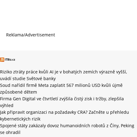
Reklama/Advertisement
ITBiz.cz
Riziko ztráty práce kvůli AI je v bohatých zemích výrazně vyšší,
uvádí studie Světové banky
Soud nařídil firmě Meta zaplatit 567 milionů USD kvůli újmě
způsobené dětem
Firma Gen Digital ve čtvrtletí zvýšila čistý zisk i tržby, zlepšila
výhled
Jak připravit organizaci na požadavky CRA? Začněte u přehledu
kybernetických rizik
Spojené státy zakázaly dovoz humanoidních robotů z Číny, Peking
se ohradil