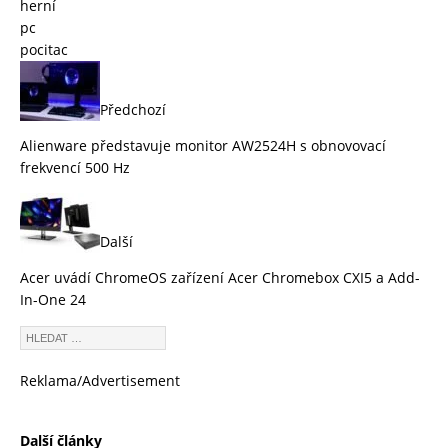
herní
pc
pocitac
Předchozí
Alienware představuje monitor AW2524H s obnovovací
frekvencí 500 Hz
Další
Acer uvádí ChromeOS zařízení Acer Chromebox CXI5 a Add-
In-One 24
Reklama/Advertisement
Další články