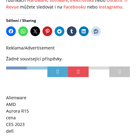
rubrikách
Hardware
,
Software
,
Elektronika
nebo
Ostatní.
IT
Revue
můžete sledovat i na
Facebooku
nebo
Instagramu
.
Sdílení / Sharing
Reklama/Advertisement
Žádné související příspěvky.
Alienware
AMD
Aurora R15
cena
CES 2023
dell