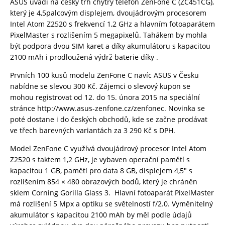
ASUS uvádí na český trh chytrý telefon ZenFone C (ZC451CG),
který je 4,5palcovým displejem, dvoujádrovým procesorem
Intel Atom Z2520 s frekvencí 1,2 GHz a hlavním fotoaparátem
PixelMaster s rozlišením 5 megapixelů. Tahákem by mohla
být podpora dvou SIM karet a díky akumulátoru s kapacitou
2100 mAh i prodloužená výdrž baterie díky .
Prvních 100 kusů modelu ZenFone C navíc ASUS v Česku
nabídne se slevou 300 Kč. Zájemci o slevový kupon se
mohou registrovat od 12. do 15. února 2015 na speciální
stránce http://www.asus-zenfone.cz/zenfonec. Novinka se
poté dostane i do českých obchodů, kde se začne prodávat
ve třech barevných variantách za 3 290 Kč s DPH.
Model ZenFone C využívá dvoujádrový procesor Intel Atom
Z2520 s taktem 1,2 GHz, je vybaven operační pamětí s
kapacitou 1 GB, pamětí pro data 8 GB, displejem 4,5″ s
rozlišením 854 × 480 obrazových bodů, který je chráněn
sklem Corning Gorilla Glass 3. Hlavní fotoaparát PixelMaster
má rozlišení 5 Mpx a optiku se světelností f/2.0. Vyměnitelný
akumulátor s kapacitou 2100 mAh by měl podle údajů