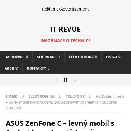
Reklama/Advertisement
IT REVUE
INFORMACE O TECHNICE
HARDWARE
SOFTWARE
ELEKTRONIKA
OSTATNÍ
ARCHIV
KONTAKTY
HOME
ELEKTRONIKA
TELEFONY
ASUS ZenFone C
– levný mobil s Androidem, dvoujádrovým Atomem a podporou
Dual SIM
ASUS ZenFone C – levný mobil s