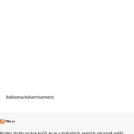
Reklama/Advertisement
ITBiz.cz
Riziko ztráty práce kvůli AI je v bohatých zemích výrazně vyšší,