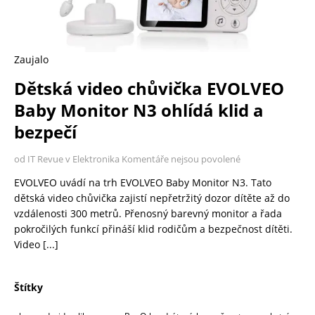
Zaujalo
Dětská video chůvička EVOLVEO
Baby Monitor N3 ohlídá klid a
bezpečí
od IT Revue v Elektronika
Komentáře nejsou povolené
EVOLVEO uvádí na trh EVOLVEO Baby Monitor N3. Tato
dětská video chůvička zajistí nepřetržitý dozor dítěte až do
vzdálenosti 300 metrů. Přenosný barevný monitor a řada
pokročilých funkcí přináší klid rodičům a bezpečnost dítěti.
Video
[...]
Štítky