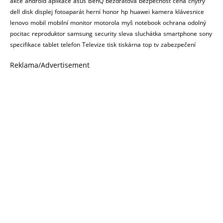
akce
android
aplikace
asus
BenQ
bezdrátová
bezpečnost
cena
chytrý
dell
disk
displej
fotoaparát
herní
honor
hp
huawei
kamera
klávesnice
lenovo
mobil
mobilní
monitor
motorola
myš
notebook
ochrana
odolný
pocitac
reproduktor
samsung
security
sleva
sluchátka
smartphone
sony
specifikace
tablet
telefon
Televize
tisk
tiskárna
top
tv
zabezpečení
Reklama/Advertisement