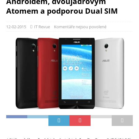
Androidem, dvoujádrovým
Atomem a podporou Dual SIM
12-02-2015
IT Revue
Komentáře nejsou povolené