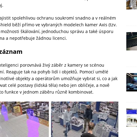
j.
jistit spolehlivou ochranu soukromí snadno a v reálném
 Shield běží přímo ve vybraných modelech kamer Axis (tzv.
né možnosti škálování, jednoduchou správu a také úsporu
ma a nepotřebuje žádnou licenci.
 záznam
teligenci porovnává živý záběr z kamery se scénou
í. Reaguje tak na pohyb lidí i objektů. Pomocí umělé
dnotlivé objekty a operátorům umožňuje vybrat si, co a jak
 celé postavy (lidská těla) nebo jen obličeje, a nově
tyto funkce v jednom záběru různě kombinovat.