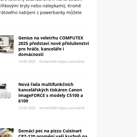
plňkovými kryty nebo nálepkami). Kromě
rátového nabíjení z powerbanky můžete
Genius na veletrhu COMPUTEX
2025 představí nové příslušenství
pro hráče, kanceláře i
domácnosti
14-05-2025
Komentáře nejsou povolené
Nová řada multifunkčních
kancelářských tiskáren Canon
imageFORCE s modely C5100 a
6100
12-05-2025
Komentáře nejsou povolené
Domácí pec na pizzu Cuisinart
CPZ-120 promění vaši kuchyň na