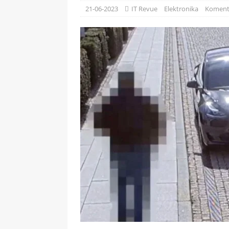
[ 09-05-2025 ]
Domácí pec 
21-06-2023
IT Revue
Elektronika
Koment
OSTATNÍ
[ 06-05-2025 ]
Blockchain a
SOFTWARE