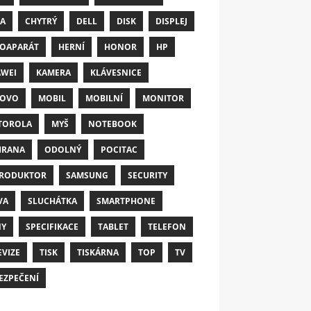
A
CHYTRÝ
DELL
DISK
DISPLEJ
OAPARÁT
HERNÍ
HONOR
HP
WEI
KAMERA
KLÁVESNICE
NOVO
MOBIL
MOBILNÍ
MONITOR
TOROLA
MYŠ
NOTEBOOK
HRANA
ODOLNÝ
POCITAC
RODUKTOR
SAMSUNG
SECURITY
VA
SLUCHÁTKA
SMARTPHONE
NY
SPECIFIKACE
TABLET
TELEFON
EVIZE
TISK
TISKÁRNA
TOP
TV
EZPEČENÍ