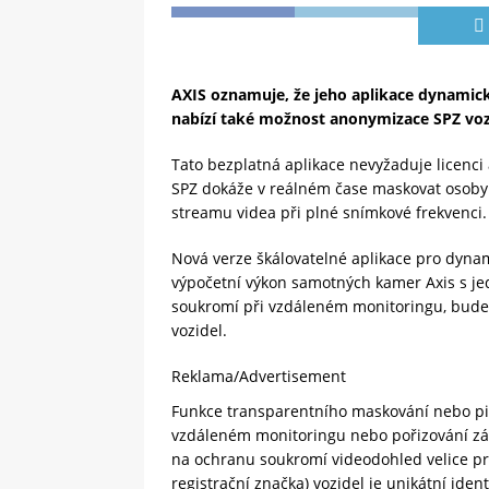
AXIS oznamuje, že jeho aplikace dynamick
nabízí také možnost anonymizace SPZ voz
Tato bezplatná aplikace nevyžaduje licenc
SPZ dokáže v reálném čase maskovat osoby a
streamu videa při plné snímkové frekvenci.
Nová verze škálovatelné aplikace pro dynam
výpočetní výkon samotných kamer Axis s je
soukromí při vzdáleném monitoringu, bude 
vozidel.
Reklama/Advertisement
Funkce transparentního maskování nebo pix
vzdáleném monitoringu nebo pořizování zá
na ochranu soukromí videodohled velice pr
registrační značka) vozidel je unikátní iden