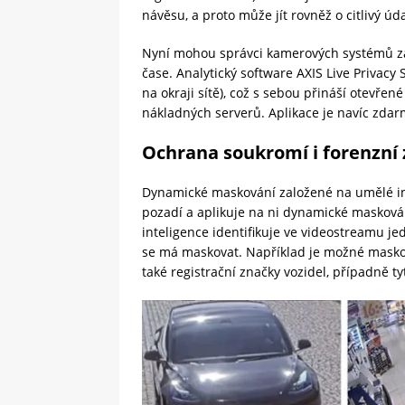
návěsu, a proto může jít rovněž o citlivý úda
Nyní mohou správci kamerových systémů za
čase. Analytický software AXIS Live Privacy
na okraji sítě), což s sebou přináší otevře
nákladných serverů. Aplikace je navíc zdar
Ochrana soukromí i forenzní
Dynamické maskování založené na umělé in
pozadí a aplikuje na ni dynamické maskován
inteligence identifikuje ve videostreamu je
se má maskovat. Například je možné maskovat
také registrační značky vozidel, případně 