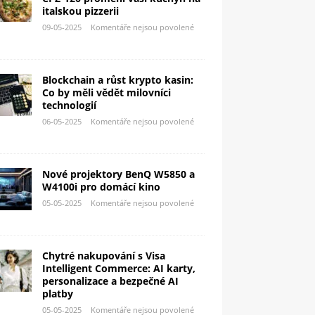
italskou pizzerii
09-05-2025
Komentáře nejsou povolené
Blockchain a růst krypto kasin:
Co by měli vědět milovníci
technologií
06-05-2025
Komentáře nejsou povolené
Nové projektory BenQ W5850 a
W4100i pro domácí kino
05-05-2025
Komentáře nejsou povolené
Chytré nakupování s Visa
Intelligent Commerce: AI karty,
personalizace a bezpečné AI
platby
05-05-2025
Komentáře nejsou povolené