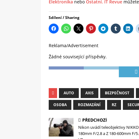
Elektronika
nebo
Ostatní.
IT Revue
můžete 
Sdílení / Sharing
Reklama/Advertisement
Žádné související příspěvky.
AUTO
AXIS
BEZPEČNOST
OSOBA
ROZMAZÁNÍ
RZ
SECUR
PŘEDCHOZÍ
Nikon uvádí teleobjektivy NIKKO
180mm F/2.8 a Z 180-600mm F/5.