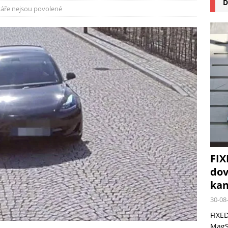
D
na pizzu Cuisinart CPZ-120 promění vaši kuchyň na italskou pizzerii
áře nejsou povolené
 růst krypto kasin: Co by měli vědět milovníci technologií
FIX
dov
kan
30-08
FIXED
MagSa