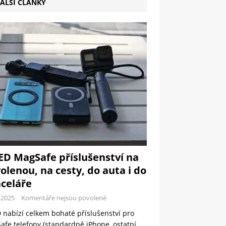
ALŠÍ ČLÁNKY
ED MagSafe příslušenství na
olenou, na cesty, do auta i do
celáře
-2025
Komentáře nejsou povolené
 nabízí celkem bohaté příslušenství pro
fe telefony (standardně iPhone, ostatní