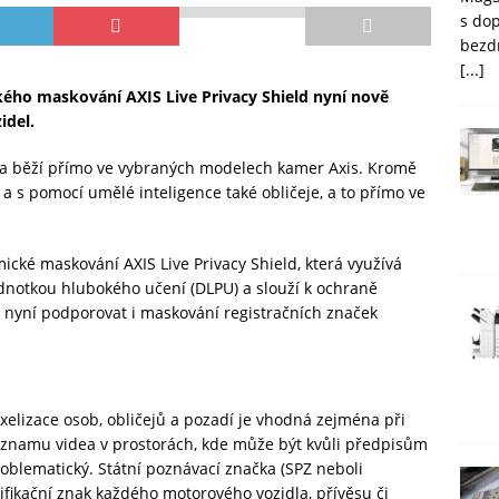
s do
bezd
[...]
ého maskování AXIS Live Privacy Shield nyní nově
idel.
i a běží přímo ve vybraných modelech kamer Axis. Kromě
 s pomocí umělé inteligence také obličeje, a to přímo ve
ické maskování AXIS Live Privacy Shield, která využívá
dnotkou hlubokého učení (DLPU) a slouží k ochraně
nyní podporovat i maskování registračních značek
elizace osob, obličejů a pozadí je vhodná zejména při
znamu videa v prostorách, kde může být kvůli předpisům
oblematický. Státní poznávací značka (SPZ neboli
tifikační znak každého motorového vozidla, přívěsu či