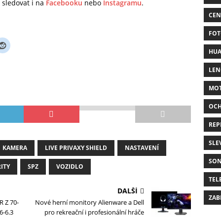
sledovat i na
Facebooku
nebo
Instagramu
.
CEN
FOT
HUA
LE
MO
OC
REP
SLE
KAMERA
LIVE PRIVAXY SHIELD
NASTAVENÍ
SO
ITY
SPZ
VOZIDLO
TEL
DALŠÍ
ZAB
R Z 70-
Nové herní monitory Alienware a Dell
6-6.3
pro rekreační i profesionální hráče