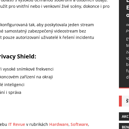
ít pro vnitřní nebo i venkovní živé scény, dokonce i pro
o
o
akonfigurovaná tak, aby poskytovala jeden stream
p
aké samostatný zabezpečený videostream bez
 pouze autorizovaní uživatelé k řešení incidentu
E
M
z
rivacy Shield:
v
b
i vysoké snímkové frekvenci
f
koncovém zařízení na okraji
d
é inteligenci
ání i správa
Š
AKC
 webu
IT Revue
v rubrikách
Hardware
,
Software
,
BE