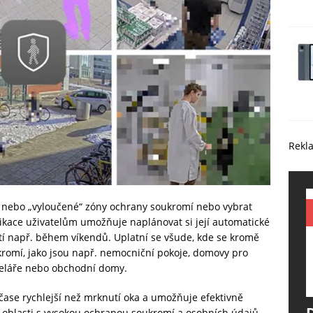
Rekl
 nebo „vyloučené“ zóny ochrany soukromí nebo vybrat
ikace uživatelům umožňuje naplánovat si její automatické
utí např. během víkendů. Uplatní se všude, kde se kromě
romí, jako jsou např. nemocniční pokoje, domovy pro
anceláře nebo obchodní domy.
ase rychlejší než mrknutí oka a umožňuje efektivně
 oblasti s vysokou ochranou soukromí a osobních údajů.