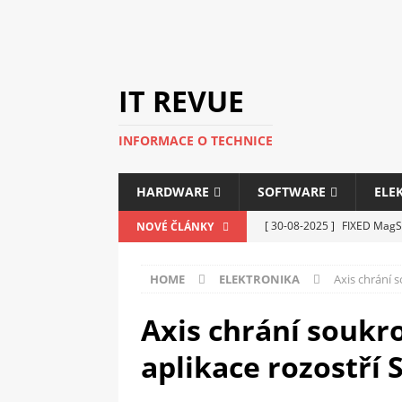
IT REVUE
INFORMACE O TECHNICE
HARDWARE
SOFTWARE
ELE
[ 30-08-2025 ]
FIXED MagSa
NOVÉ ČLÁNKY
ELEKTRONIKA
HOME
ELEKTRONIKA
Axis chrání 
[ 14-05-2025 ]
Genius na v
kanceláře i domácnosti
Axis chrání soukr
[ 12-05-2025 ]
Nová řada m
aplikace rozostří
C5100 a 6100
PERIFERI