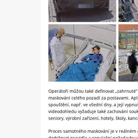
Operátoři můžou také definovat „zahrnuté“
maskování celého pozadí za postavami. Apl
spouštění, např. ve všední dny, a její vypn
videodohledu vyžaduje také zachování souk
seniory, výrobní zařízení, hotely, školy, k
Proces samotného maskování je v reálném č
dodržovat pravidla a regulační požadavky v