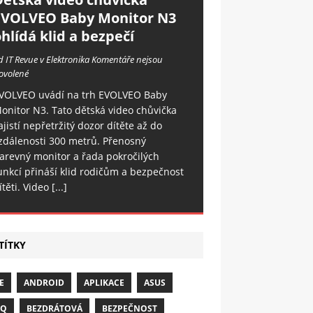
EVOLVEO Baby Monitor N3
hlídá klid a bezpečí
d IT Revue v Elektronika
Komentáře nejsou
ovolené
VOLVEO uvádí na trh EVOLVEO Baby
onitor N3. Tato dětská video chůvička
ajistí nepřetržitý dozor dítěte až do
zdálenosti 300 metrů. Přenosný
arevný monitor a řada pokročilých
unkcí přináší klid rodičům a bezpečnost
ítěti. Video
[...]
TÍTKY
E
ANDROID
APLIKACE
ASUS
NQ
BEZDRÁTOVÁ
BEZPEČNOST