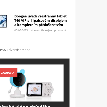
Doogee uvádí všestranný tablet
T40 VIP s 11palcovým displejem
a kompletním příslušenstvím
05-05-2025
Komentáře nejsou povolené
ama/Advertisement
ZAUJALO
Dětská video chůvička