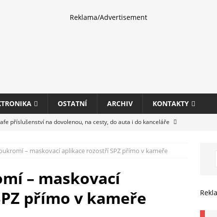
Reklama/Advertisement
KTRONIKA
OSTATNÍ
ARCHIV
KONTAKTY
fe příslušenství na dovolenou, na cesty, do auta i do kanceláře
soukromí – maskovací aplikace rozostří SPZ přímo v kameře
eletrhu COMPUTEX 2025 představí nové příslušenství pro hráče,
HARDWARE
omí – maskovací
ultifunkčních kancelářských tiskáren Canon imageFORCE s modely
 SPZ přímo v kameře
Rekl
E