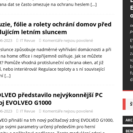
ana dat se často omezuje na ochranu heslem
[…]
o
uzie, fólie a rolety ochrání domov před
o
lujícím letním sluncem
p
E
06-2023
IT Revue
Komentáře nejsou povolené
M
 slunce způsobuje nadměrné vyhřívání domácnosti a při
z
 na home office i nepříjemně oslňuje. Jak se můžete
v
t? Pomůže vhodná protisluneční ochrana oken, ať již
b
í, nebo interiérová! Regulace teploty a s ní související
f
ání
[…]
d
LVEO představilo nejvýkonnější PC
oj EVOLVEO G1000
Š
06-2023
IT Revue
Komentáře nejsou povolené
EO přináší na trh nový počítačový zdroj EVOLVEO G1000,
AKC
 je svými parametry určený především pro herní
BE