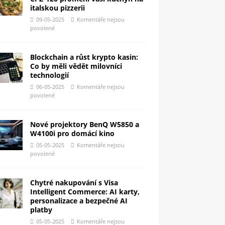
italskou pizzerii
09-05-2025
Komentáře nejsou
povolené
Blockchain a růst krypto kasin:
Co by měli vědět milovníci
technologií
06-05-2025
Komentáře nejsou
povolené
Nové projektory BenQ W5850 a
W4100i pro domácí kino
05-05-2025
Komentáře nejsou
povolené
Chytré nakupování s Visa
Intelligent Commerce: AI karty,
personalizace a bezpečné AI
platby
05-05-2025
Komentáře nejsou