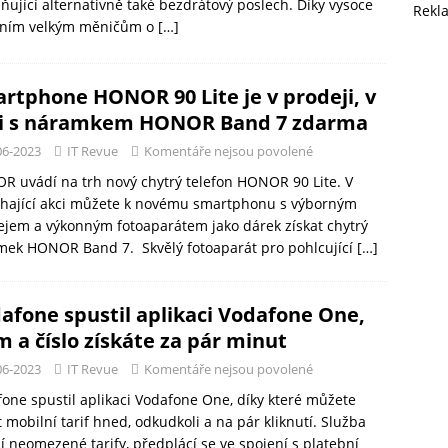
ující alternativně také bezdrátový poslech. Díky vysoce
Rekl
itním velkým měničům o
[…]
rtphone HONOR 90 Lite je v prodeji, v
i s náramkem HONOR Band 7 zdarma
06-2023
IT Revue
Komentáře nejsou povolené
 uvádí na trh nový chytrý telefon HONOR 90 Lite. V
íhající akci můžete k novému smartphonu s výborným
ejem a výkonným fotoaparátem jako dárek získat chytrý
mek HONOR Band 7. Skvělý fotoaparát pro pohlcující
[…]
afone spustil aplikaci Vodafone One,
m a číslo získáte za pár minut
06-2023
IT Revue
Komentáře nejsou povolené
one spustil aplikaci Vodafone One, díky které můžete
t mobilní tarif hned, odkudkoli a na pár kliknutí. Služba
í neomezené tarify, předplácí se ve spojení s platební