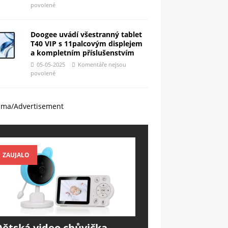
povolené
Doogee uvádí všestranný tablet
T40 VIP s 11palcovým displejem
a kompletním příslušenstvím
05-05-2025
Komentáře nejsou
povolené
ama/Advertisement
ZAUJALO
Dětská video chůvička