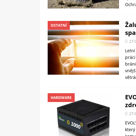
Ochr
Žal
OSTATNÍ
spa
27-
Letní
práci
bráni
vnějš
větr
EVO
HARDWARE
zdr
27-
EVOLV
který