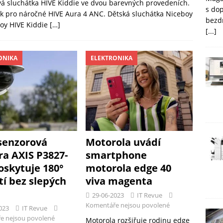
á sluchátka HIVE Kiddie ve dvou barevných provedeních.
s do
ek pro náročné HIVE Aura 4 ANC. Dětská sluchátka Niceboy
bezd
boy HIVE Kiddie
[…]
[...]
ONIKA
ELEKTRONIKA
senzorová
Motorola uvádí
a AXIS P3827-
smartphone
oskytuje 180°
motorola edge 40
tí bez slepých
viva magenta
29-06-2023
IT Revue
Komentáře nejsou povolené
023
IT Revue
e nejsou povolené
Motorola rozšiřuje rodinu edge