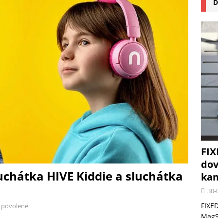
D
na pizzu Cuisinart CPZ-120 promění vaši kuchyň na italskou pizzerii
 růst krypto kasin: Co by měli vědět milovníci technologií
FIX
dov
uchátka HIVE Kiddie a sluchátka
kan
30-
FIXED
 povolené
MagSa