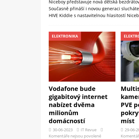
Niceboy představuje nová dětská bezdrátov
Současně přináší i novou generaci sluchát
HIVE Kiddie s nastavitelnou hlasitostí Nice
ELEKTRONIKA
ELEKTR
Vodafone bude
Multi
gigabitový internet
kamer
nabízet dvěma
PVE p
milionům
pokry
domácností
míst
30-06-2023
IT Revue
29-06-2
Komentáře nejsou povolené
Komentář