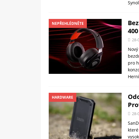
Synol
Bez
NEPŘEHLÉDNĚTE
400
28-
Nový 
bezdr
pro h
konzo
Hern
Odo
HARDWARE
Pro
28-
SanDi
které
vysok