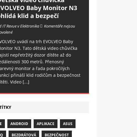
EVOLVEO Baby Monitor N3
hlídá klid a bezpečí
d IT Revue v Elektronika
Komentáře nejsou
ovolené
VOLVEO uvádí na trh EVOLVEO Baby
onitor N3. Tato dětská video chůvička
ajistí nepřetržitý dozor dítěte až do
zdálenosti 300 metrů. Přenosný
arevný monitor a řada pokročilých
unkcí přináší klid rodičům a bezpečnost
ítěti. Video
[...]
TÍTKY
E
ANDROID
APLIKACE
ASUS
NQ
BEZDRÁTOVÁ
BEZPEČNOST