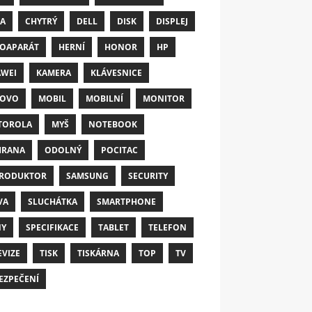
A
CHYTRÝ
DELL
DISK
DISPLEJ
OAPARÁT
HERNÍ
HONOR
HP
WEI
KAMERA
KLÁVESNICE
NOVO
MOBIL
MOBILNÍ
MONITOR
TOROLA
MYŠ
NOTEBOOK
HRANA
ODOLNÝ
POCITAC
RODUKTOR
SAMSUNG
SECURITY
VA
SLUCHÁTKA
SMARTPHONE
NY
SPECIFIKACE
TABLET
TELEFON
EVIZE
TISK
TISKÁRNA
TOP
TV
EZPEČENÍ