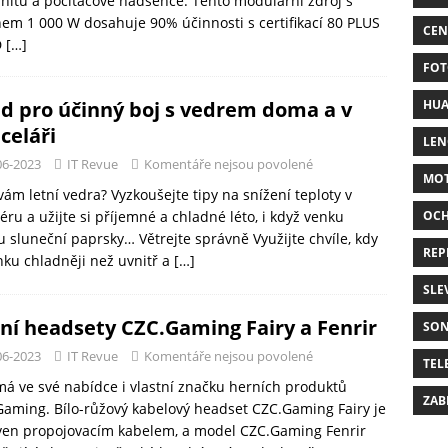
itu a počítačové nadšence. Tento modulární zdroj s
em 1 000 W dosahuje 90% účinnosti s certifikací 80 PLUS
CEN
D
[…]
FOT
HUA
ad pro účinný boj s vedrem doma a v
celáři
LE
06-2023
IT Revue
Komentáře nejsou povolené
MO
vám letní vedra? Vyzkoušejte tipy na snížení teploty v
OC
iéru a užijte si příjemné a chladné léto, i když venku
 sluneční paprsky… Větrejte správně Využijte chvíle, kdy
REP
nku chladněji než uvnitř a
[…]
SLE
ní headsety CZC.Gaming Fairy a Fenrir
SO
06-2023
IT Revue
Komentáře nejsou povolené
TEL
á ve své nabídce i vlastní značku herních produktů
ZAB
aming. Bílo-růžový kabelový headset CZC.Gaming Fairy je
ven propojovacím kabelem, a model CZC.Gaming Fenrir