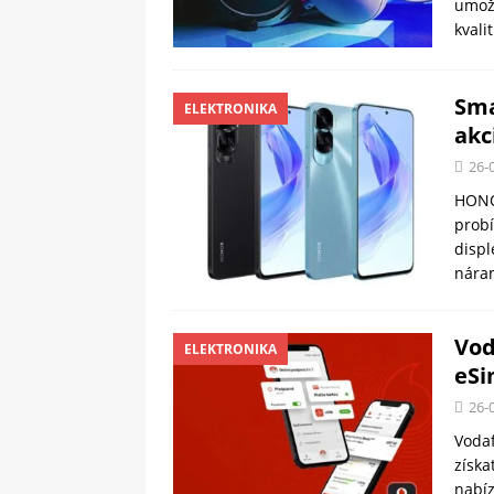
umožň
kval
Sma
ELEKTRONIKA
akc
26-
HONOR
prob
displ
nára
Vod
ELEKTRONIKA
eSi
26-
Vodaf
získa
nabíz