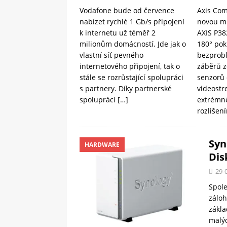
Vodafone bude od července
Axis Com
nabízet rychlé 1 Gb/s připojení
novou m
k internetu už téměř 2
AXIS P38
milionům domácností. Jde jak o
180° pok
vlastní síť pevného
bezprob
internetového připojení, tak o
záběrů z
stále se rozrůstající spolupráci
senzorů 
s partnery. Díky partnerské
videostr
spolupráci
[…]
extrémně
rozlišen
Syn
HARDWARE
Dis
29-
Spole
záloh
zákla
malý