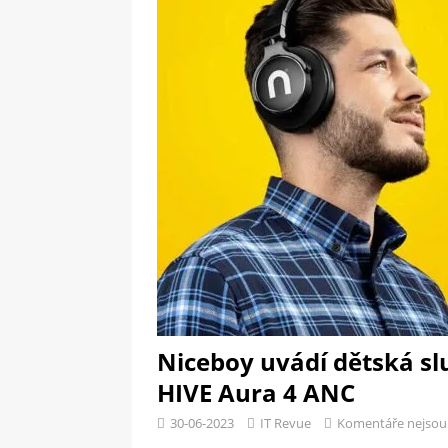
[ 09-05-2025 ]
Domácí pec 
OSTATNÍ
[ 06-05-2025 ]
Blockchain a
SOFTWARE
Niceboy uvádí dětská sl
HIVE Aura 4 ANC
30-06-2023
IT Revue
Komentáře nejsou