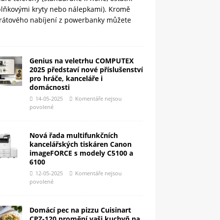
plňkovými kryty nebo nálepkami). Kromě
rátového nabíjení z powerbanky můžete
Genius na veletrhu COMPUTEX
2025 představí nové příslušenství
pro hráče, kanceláře i
domácnosti
14-05-2025
Komentáře nejsou
povolené
Nová řada multifunkčních
kancelářských tiskáren Canon
imageFORCE s modely C5100 a
6100
12-05-2025
Komentáře nejsou
povolené
Domácí pec na pizzu Cuisinart
CPZ-120 promění vaši kuchyň na