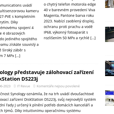
o chytrý telefon motorola edge
munications uvádí
40 v barevném provedení Viva
ultisenzorovou kameru
Magenta, Pantone barva roku
27-PVE s kompletním
2023. Nabízí zaoblený displej,
rytím. Díky
ochranu proti prachu a vodě
lémovému spojení 4
IP68, výkonný fotoaparát s
e 4 obrazových
rozlišením 50 MPx a rychlé
[…]
do jediného spojitého
eamu získáte souvislý a
 široký záběr s
ím 7 MPx
[…]
ology představuje zálohovací zařízení
kStation DS223j
06-2023
IT Revue
Komentáře nejsou povolené
čnost Synology oznámila, že na trh uvádí dvoušachtové
ovací zařízení DiskStation DS223j, svůj nejnovější systém
dní řady J určený k plnění potřeb domácích kanceláří a
ch týmů. Díky intuitivnímu operačnímu systému