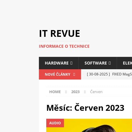
IT REVUE
INFORMACE O TECHNICE
HARDWARE
SOFTWARE
ELE
[ 30-08-2025 ]
FIXED MagSa
NOVÉ ČLÁNKY
ELEKTRONIKA
HOME
2023
Červen
[ 14-05-2025 ]
Genius na v
kanceláře i domácnosti
Měsíc:
Červen 2023
[ 12-05-2025 ]
Nová řada m
AUDIO
C5100 a 6100
PERIFERI