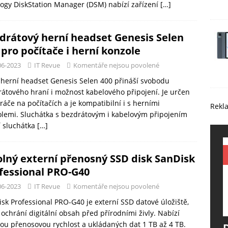
ogy DiskStation Manager (DSM) nabízí zařízení
[…]
drátový herní headset Genesis Selen
 pro počítače i herní konzole
06-2023
IT Revue
Komentáře nejsou povolené
herní headset Genesis Selen 400 přináší svobodu
átového hraní i možnost kabelového připojení. Je určen
ráče na počítačích a je kompatibilní i s herními
Rekl
lemi. Sluchátka s bezdrátovým i kabelovým připojením
í sluchátka
[…]
lný externí přenosný SSD disk SanDisk
fessional PRO-G40
06-2023
IT Revue
Komentáře nejsou povolené
sk Professional PRO-G40 je externí SSD datové úložiště,
 ochrání digitální obsah před přírodními živly. Nabízí
ou přenosovou rychlost a ukládaných dat 1 TB až 4 TB.