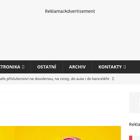
Reklama/Advertisement
KTRONIKA
OSTATNÍ
ARCHIV
KONTAKTY
fe příslušenství na dovolenou, na cesty, do auta i do kanceláře
eletrhu COMPUTEX 2025 představí nové příslušenství pro hráče,
HARDWARE
ultifunkčních kancelářských tiskáren Canon imageFORCE s modely
Rekl
E