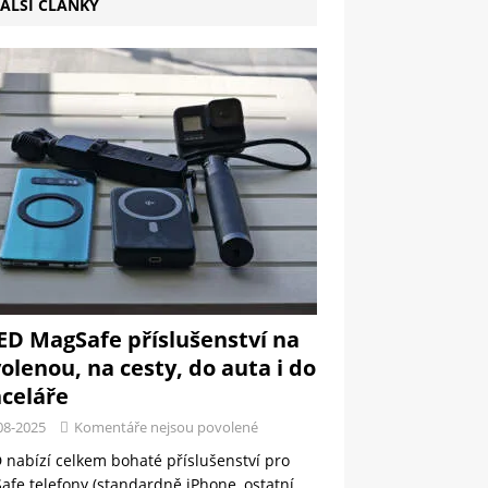
ALŠÍ ČLÁNKY
ED MagSafe příslušenství na
olenou, na cesty, do auta i do
celáře
08-2025
Komentáře nejsou povolené
 nabízí celkem bohaté příslušenství pro
fe telefony (standardně iPhone, ostatní