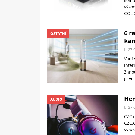
komun
výkon
GOL
6 r
OSTATNÍ
kan
27-
Vadí 
inter
žhnou
je ve
Her
AUDIO
27-
CZC m
CZC.G
vyba