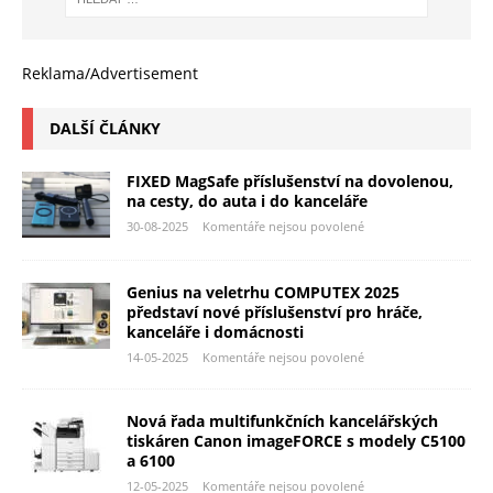
Reklama/Advertisement
DALŠÍ ČLÁNKY
FIXED MagSafe příslušenství na dovolenou,
na cesty, do auta i do kanceláře
30-08-2025
Komentáře nejsou povolené
Genius na veletrhu COMPUTEX 2025
představí nové příslušenství pro hráče,
kanceláře i domácnosti
14-05-2025
Komentáře nejsou povolené
Nová řada multifunkčních kancelářských
tiskáren Canon imageFORCE s modely C5100
a 6100
12-05-2025
Komentáře nejsou povolené