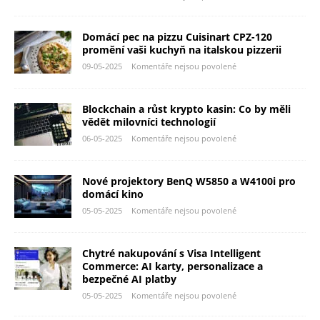
Domácí pec na pizzu Cuisinart CPZ-120
promění vaši kuchyň na italskou pizzerii
09-05-2025
Komentáře nejsou povolené
Blockchain a růst krypto kasin: Co by měli
vědět milovníci technologií
06-05-2025
Komentáře nejsou povolené
Nové projektory BenQ W5850 a W4100i pro
domácí kino
05-05-2025
Komentáře nejsou povolené
Chytré nakupování s Visa Intelligent
Commerce: AI karty, personalizace a
bezpečné AI platby
05-05-2025
Komentáře nejsou povolené