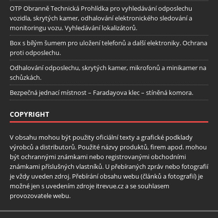
OTP Obranně Technická Prohlídka pro vyhledávání odposlechu
vozidla, skrytých kamer, odhalování elektronického sledování a
monitoringu vozu. Vyhledávání lokalizátorů.
Box s bílým šumem pro uložení telefonů a další elektroniky. Ochrana
proti odposlechu.
Odhalování odposlechu, skrytých kamer, mikrofonů a minikamer na
schůzkách.
Bezpečná jednací místnost – Faradayova klec – stíněná komora.
COPYRIGHT
V obsahu mohou být použity oficiální texty a grafické podklady
výrobců a distributorů. Použité názvy produktů, firem apod. mohou
být ochrannými známkami nebo registrovanými obchodními
známkami příslušných vlastníků. U přebíraných zpráv nebo fotografií
je vždy uveden zdroj. Přebírání obsahu webu (článků a fotografií) je
možné jen s uvedením zdroje itrevue.cz a se souhlasem
provozovatele webu.