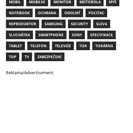
MOBIL
MOBILNÍ
MONITOR
MOTOROLA
MYŠ
NOTEBOOK
OCHRANA
ODOLNÝ
POCITAC
REPRODUKTOR
SAMSUNG
SECURITY
SLEVA
SLUCHÁTKA
SMARTPHONE
SONY
SPECIFIKACE
TABLET
TELEFON
TELEVIZE
TISK
TISKÁRNA
TOP
TV
ZABEZPEČENÍ
Reklama/Advertisement