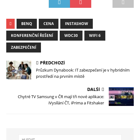
BENQ
CENA
INSTASHOW
KONFERENČNÍ ŘEŠENÍ
WDC30
WIFI 6
ZABEZPEČENÍ
PŘEDCHOZÍ
Průzkum Dynabook: IT zabezpečení je v hybridním
prostředí na prvním místě
DALŠÍ
Chytré TV Samsung v ČR mají tři nové aplikace:
iVysílání ČT, iPrima a Fitshaker