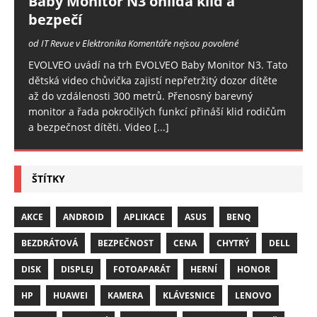
Baby Monitor N3 ohlídá klid a
bezpečí
od IT Revue v Elektronika
Komentáře nejsou povolené
EVOLVEO uvádí na trh EVOLVEO Baby Monitor N3. Tato
dětská video chůvička zajistí nepřetržitý dozor dítěte
až do vzdálenosti 300 metrů. Přenosný barevný
monitor a řada pokročilých funkcí přináší klid rodičům
a bezpečnost dítěti. Video
[...]
ŠTÍTKY
AKCE
ANDROID
APLIKACE
ASUS
BENQ
BEZDRÁTOVÁ
BEZPEČNOST
CENA
CHYTRÝ
DELL
DISK
DISPLEJ
FOTOAPARÁT
HERNÍ
HONOR
HP
HUAWEI
KAMERA
KLÁVESNICE
LENOVO