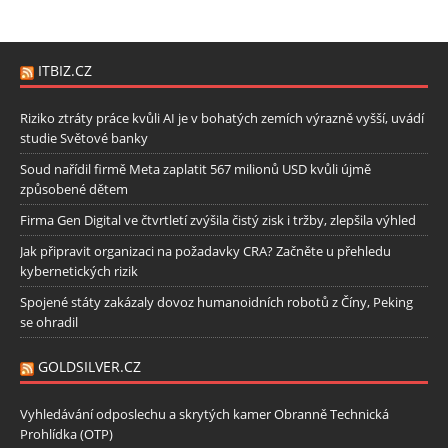
ITBIZ.CZ
Riziko ztráty práce kvůli AI je v bohatých zemích výrazně vyšší, uvádí
studie Světové banky
Soud nařídil firmě Meta zaplatit 567 milionů USD kvůli újmě
způsobené dětem
Firma Gen Digital ve čtvrtletí zvýšila čistý zisk i tržby, zlepšila výhled
Jak připravit organizaci na požadavky CRA? Začněte u přehledu
kybernetických rizik
Spojené státy zakázaly dovoz humanoidních robotů z Číny, Peking
se ohradil
GOLDSILVER.CZ
Vyhledávání odposlechu a skrytých kamer Obranně Technická
Prohlídka (OTP)