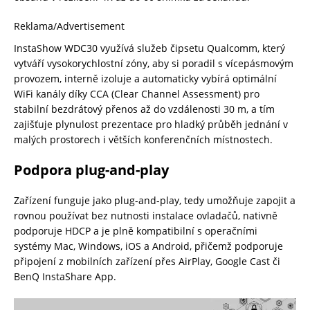
Reklama/Advertisement
InstaShow WDC30 využívá služeb čipsetu Qualcomm, který
vytváří vysokorychlostní zóny, aby si poradil s vícepásmovým
provozem, interně izoluje a automaticky vybírá optimální
WiFi kanály díky CCA (Clear Channel Assessment) pro
stabilní bezdrátový přenos až do vzdálenosti 30 m, a tím
zajišťuje plynulost prezentace pro hladký průběh jednání v
malých prostorech i větších konferenčních místnostech.
Podpora plug-and-play
Zařízení funguje jako plug-and-play, tedy umožňuje zapojit a
rovnou používat bez nutnosti instalace ovladačů, nativně
podporuje HDCP a je plně kompatibilní s operačními
systémy Mac, Windows, iOS a Android, přičemž podporuje
připojení z mobilních zařízení přes AirPlay, Google Cast či
BenQ InstaShare App.