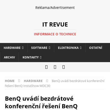
Reklama/Advertisement
IT REVUE
INFORMACE O TECHNICE
HARDWARE
SOFTWARE
ELEKTRONIKA
OSTATNÍ
ARCHIV
KONTAKTY
HOME
HARDWARE
BenQ uvádí bezdrátové konferenční
řešení BenQ InstaShow WDC30
BenQ uvádí bezdrátové
konferenční řešení BenQ