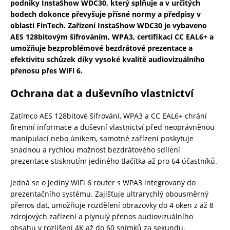
podniky InstaShow WDC30, který splňuje a v určitých
bodech dokonce převyšuje přísné normy a předpisy v
oblasti FinTech. Zařízení InstaShow WDC30 je vybaveno
AES 128bitovým šifrováním, WPA3, certifikací CC EAL6+ a
umožňuje bezproblémové bezdrátové prezentace a
efektivitu schůzek díky vysoké kvalitě audiovizuálního
přenosu přes WiFi 6.
Ochrana dat a duševního vlastnictví
Zatímco AES 128bitové šifrování, WPA3 a CC EAL6+ chrání
firemní informace a duševní vlastnictví před neoprávněnou
manipulací nebo únikem, samotné zařízení poskytuje
snadnou a rychlou možnost bezdrátového sdílení
prezentace stisknutím jediného tlačítka až pro 64 účastníků.
Jedná se o jediný WiFi 6 router s WPA3 integrovaný do
prezentačního systému. Zajišťuje ultrarychlý obousměrný
přenos dat, umožňuje rozdělení obrazovky do 4 oken z až 8
zdrojových zařízení a plynulý přenos audiovizuálního
obsahu v rozlišení 4K až do 60 snímků za sekundu.