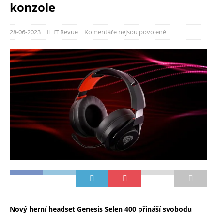
konzole
28-06-2023
IT Revue
Komentáře nejsou povolené
Nový herní headset Genesis Selen 400 přináší svobodu