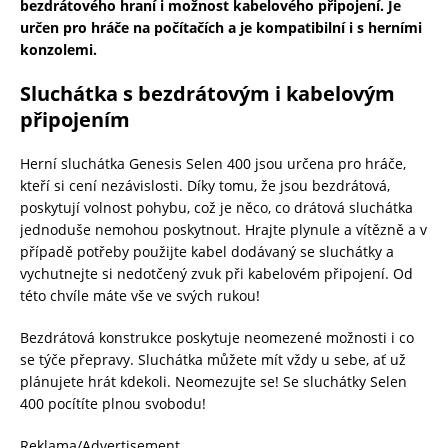
bezdrátového hraní i možnost kabelového připojení. Je
určen pro hráče na počítačích a je k
ompatibilní i s herními
konzolemi.
Sluchátka s bezdrátovým i kabelovým
připojením
Herní sluchátka Genesis Selen 400 jsou určena pro hráče,
kteří si cení nezávislosti. Díky tomu, že jsou bezdrátová,
poskytují volnost pohybu, což je něco, co drátová sluchátka
jednoduše nemohou poskytnout. Hrajte plynule a vítězně a v
případě potřeby použijte kabel dodávaný se sluchátky a
vychutnejte si nedotčený zvuk při kabelovém připojení. Od
této chvíle máte vše ve svých rukou!
Bezdrátová konstrukce poskytuje neomezené možnosti i co
se týče přepravy. Sluchátka můžete mít vždy u sebe, ať už
plánujete hrát kdekoli. Neomezujte se! Se sluchátky Selen
400 pocítíte plnou svobodu!
Reklama/Advertisement