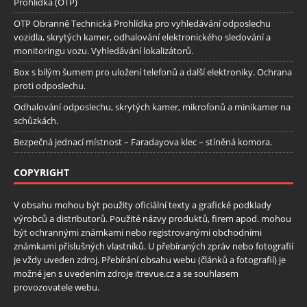
Prohlídka (OTP)
OTP Obranně Technická Prohlídka pro vyhledávání odposlechu
vozidla, skrytých kamer, odhalování elektronického sledování a
monitoringu vozu. Vyhledávání lokalizátorů.
Box s bílým šumem pro uložení telefonů a další elektroniky. Ochrana
proti odposlechu.
Odhalování odposlechu, skrytých kamer, mikrofonů a minikamer na
schůzkách.
Bezpečná jednací místnost – Faradayova klec – stíněná komora.
COPYRIGHT
V obsahu mohou být použity oficiální texty a grafické podklady
výrobců a distributorů. Použité názvy produktů, firem apod. mohou
být ochrannými známkami nebo registrovanými obchodními
známkami příslušných vlastníků. U přebíraných zpráv nebo fotografií
je vždy uveden zdroj. Přebírání obsahu webu (článků a fotografií) je
možné jen s uvedením zdroje itrevue.cz a se souhlasem
provozovatele webu.