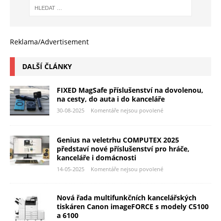
Reklama/Advertisement
DALŠÍ ČLÁNKY
FIXED MagSafe příslušenství na dovolenou,
na cesty, do auta i do kanceláře
30-08-2025
Komentáře nejsou povolené
Genius na veletrhu COMPUTEX 2025
představí nové příslušenství pro hráče,
kanceláře i domácnosti
14-05-2025
Komentáře nejsou povolené
Nová řada multifunkčních kancelářských
tiskáren Canon imageFORCE s modely C5100
a 6100