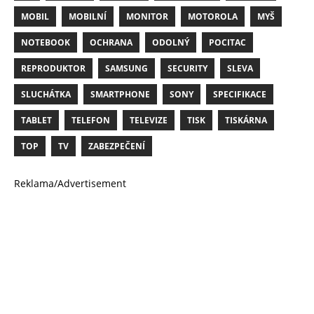
MOBIL
MOBILNÍ
MONITOR
MOTOROLA
MYŠ
NOTEBOOK
OCHRANA
ODOLNÝ
POCITAC
REPRODUKTOR
SAMSUNG
SECURITY
SLEVA
SLUCHÁTKA
SMARTPHONE
SONY
SPECIFIKACE
TABLET
TELEFON
TELEVIZE
TISK
TISKÁRNA
TOP
TV
ZABEZPEČENÍ
Reklama/Advertisement