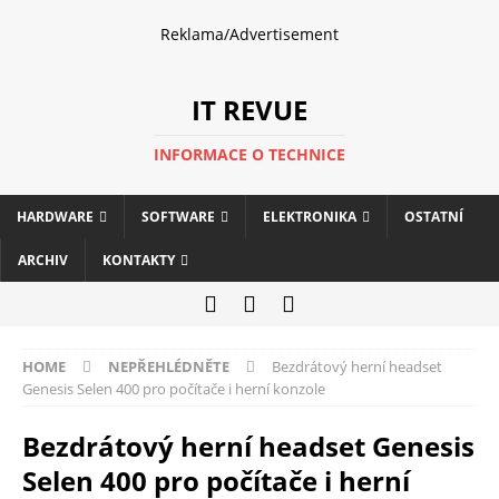
Reklama/Advertisement
IT REVUE
INFORMACE O TECHNICE
HARDWARE
SOFTWARE
ELEKTRONIKA
OSTATNÍ
ARCHIV
KONTAKTY
HOME
NEPŘEHLÉDNĚTE
Bezdrátový herní headset
Genesis Selen 400 pro počítače i herní konzole
Bezdrátový herní headset Genesis
Selen 400 pro počítače i herní