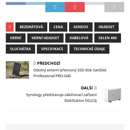
BEZDRÁTOVÁ
CENA
GENESIS
HEADSET
HERNÍ
HERNÍ HEADSET
KABELOVÁ
SELEN 400
SLUCHÁTKA
SPECIFIKACE
TECHNICKÉ ÚDAJE
PŘEDCHOZÍ
Odolný externí přenosný SSD disk SanDisk
Professional PRO-G40
DALŠÍ
Synology představuje zálohovací zařízení
DiskStation DS223j