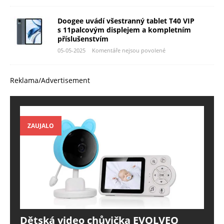
Doogee uvádí všestranný tablet T40 VIP
s 11palcovým displejem a kompletním
příslušenstvím
05-05-2025
Komentáře nejsou povolené
Reklama/Advertisement
ZAUJALO
Dětská video chůvička EVOLVEO