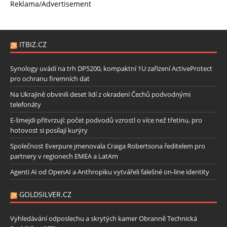
Reklama/Advertisement
ITBIZ.CZ
Synology uvádí na trh DP5200, kompaktní 1U zařízení ActiveProtect
pro ochranu firemních dat
Na Ukrajině obvinili deset lidí z okradení Čechů podvodnými
telefonáty
E-šmejdi přitvrzují: počet podvodů vzrostl o více než třetinu, pro
hotovost si posílají kurýry
Společnost Everpure jmenovala Craiga Robertsona ředitelem pro
partnery v regionech EMEA a LatAm
Agenti AI od OpenAI a Anthropiku vytvářeli falešné on-line identity
GOLDSILVER.CZ
Vyhledávání odposlechu a skrytých kamer Obranně Technická