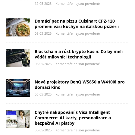
12-05-2025
Komentáře nejsou povolené
Domácí pec na pizzu Cuisinart CPZ-120
promění vaši kuchyň na italskou pizzerii
09-05-2025
Komentáře nejsou povolené
Blockchain a růst krypto kasin: Co by měli
vědět milovníci technologií
06-05-2025
Komentáře nejsou povolené
Nové projektory BenQ W5850 a W4100i pro
domácí kino
05-05-2025
Komentáře nejsou povolené
Chytré nakupování s Visa Intelligent
Commerce: AI karty, personalizace a
bezpečné AI platby
05-05-2025
Komentáře nejsou povolené