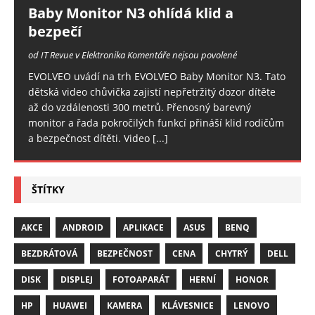
Baby Monitor N3 ohlídá klid a
bezpečí
od IT Revue v Elektronika
Komentáře nejsou povolené
EVOLVEO uvádí na trh EVOLVEO Baby Monitor N3. Tato
dětská video chůvička zajistí nepřetržitý dozor dítěte
až do vzdálenosti 300 metrů. Přenosný barevný
monitor a řada pokročilých funkcí přináší klid rodičům
a bezpečnost dítěti. Video
[...]
ŠTÍTKY
AKCE
ANDROID
APLIKACE
ASUS
BENQ
BEZDRÁTOVÁ
BEZPEČNOST
CENA
CHYTRÝ
DELL
DISK
DISPLEJ
FOTOAPARÁT
HERNÍ
HONOR
HP
HUAWEI
KAMERA
KLÁVESNICE
LENOVO