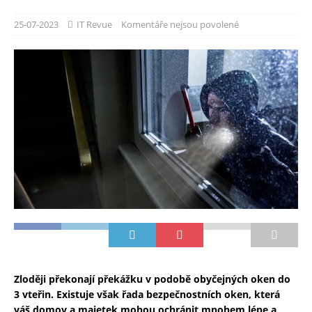
25-07-2023
IT Revue
Komentáře nejsou povolené
Zloději překonají překážku v podobě obyčejných oken do
3 vteřin. Existuje však řada bezpečnostních oken, která
váš domov a majetek mohou ochránit mnohem lépe a