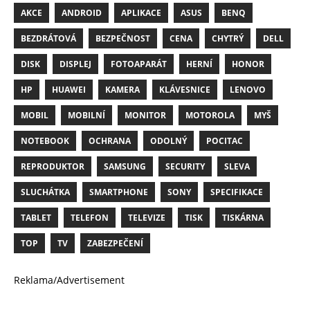
AKCE
ANDROID
APLIKACE
ASUS
BENQ
BEZDRÁTOVÁ
BEZPEČNOST
CENA
CHYTRÝ
DELL
DISK
DISPLEJ
FOTOAPARÁT
HERNÍ
HONOR
HP
HUAWEI
KAMERA
KLÁVESNICE
LENOVO
MOBIL
MOBILNÍ
MONITOR
MOTOROLA
MYŠ
NOTEBOOK
OCHRANA
ODOLNÝ
POCITAC
REPRODUKTOR
SAMSUNG
SECURITY
SLEVA
SLUCHÁTKA
SMARTPHONE
SONY
SPECIFIKACE
TABLET
TELEFON
TELEVIZE
TISK
TISKÁRNA
TOP
TV
ZABEZPEČENÍ
Reklama/Advertisement