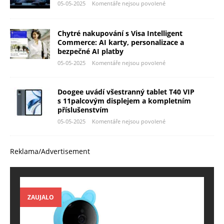
05-05-2025
Komentáře nejsou povolené
Chytré nakupování s Visa Intelligent
Commerce: AI karty, personalizace a
bezpečné AI platby
05-05-2025
Komentáře nejsou povolené
Doogee uvádí všestranný tablet T40 VIP
s 11palcovým displejem a kompletním
příslušenstvím
05-05-2025
Komentáře nejsou povolené
Reklama/Advertisement
ZAUJALO