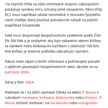
I ta nejnižší třída na výše zmiňované stupnici zabezpečení
poskytuje vysokou míru ochrany před vloupáním. Okno třídy
RC2 musí například odolat minimálně 3 minutám fyzického
násilí zloděje, který používá jednoduché nářadí na páčení
(například šroubovák).
Také musí disponovat bezpečnostním zasklením podle ČSN
EN 356 P4A a je nezbytné, aby bylo vybaveno okenní kličkou
se zámkem nebo blokovacím tlačítkem s odolností 100 Nm.
Pod kličkou je vložená podložka zabraňující vyvrtání.
Pokud máte zájem o bližší informace a potřebujete poradit
s výběrem plastových bezpečnostních oken, obraťte se na
partnery VEKA
.
Zdroj a foto:
VEKA
Podívejte se i na další zajímavé články na webu
IT Revue
v
rubrikách
Hardware
,
Software
,
Elektronika
nebo
Ostatní.
IT
Revue
můžete sledovat i na
Facebooku
nebo
Instagramu
.