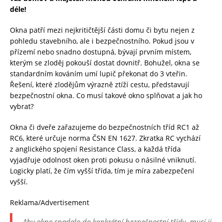
déle!
Okna patří mezi nejkritičtější části domu či bytu nejen z
pohledu stavebního, ale i bezpečnostního. Pokud jsou v
přízemí nebo snadno dostupná, bývají prvním místem,
kterým se zloděj pokouší dostat dovnitř. Bohužel, okna se
standardním kováním umí lupič překonat do 3 vteřin.
Řešení, které zlodějům výrazně ztíží cestu, představují
bezpečnostní okna. Co musí takové okno splňovat a jak ho
vybrat?
Okna či dveře zařazujeme do bezpečnostních tříd RC1 až
RC6, které určuje norma ČSN EN 1627. Zkratka RC vychází
z anglického spojení Resistance Class, a každá třída
vyjadřuje odolnost oken proti pokusu o násilné vniknutí.
Logicky platí, že čím vyšší třída, tím je míra zabezpečení
vyšší.
Reklama/Advertisement
„Aby okno spadalo do konkrétní bezpečnostní třídy, musí ji