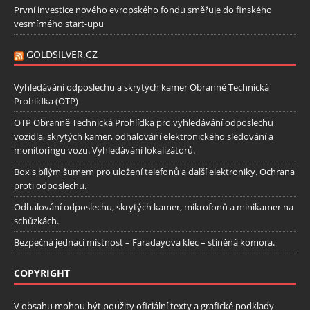
První investice nového evropského fondu směřuje do finského
vesmírného start-upu
GOLDSILVER.CZ
Vyhledávání odposlechu a skrytých kamer Obranně Technická
Prohlídka (OTP)
OTP Obranně Technická Prohlídka pro vyhledávání odposlechu
vozidla, skrytých kamer, odhalování elektronického sledování a
monitoringu vozu. Vyhledávání lokalizátorů.
Box s bílým šumem pro uložení telefonů a další elektroniky. Ochrana
proti odposlechu.
Odhalování odposlechu, skrytých kamer, mikrofonů a minikamer na
schůzkách.
Bezpečná jednací místnost – Faradayova klec – stíněná komora.
COPYRIGHT
V obsahu mohou být použity oficiální texty a grafické podklady