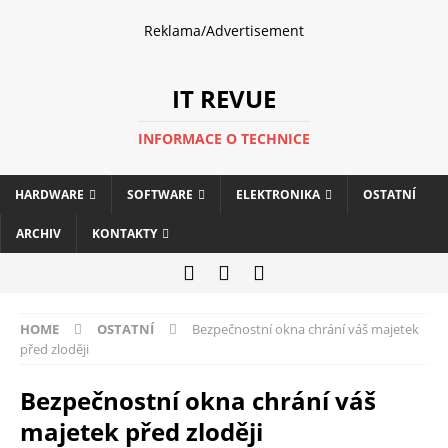
Reklama/Advertisement
IT REVUE
INFORMACE O TECHNICE
HARDWARE
SOFTWARE
ELEKTRONIKA
OSTATNÍ
ARCHIV
KONTAKTY
HOME
OSTATNÍ
Bezpečnostní okna chrání váš majetek
před zloději
Bezpečnostní okna chrání váš
majetek před zloději