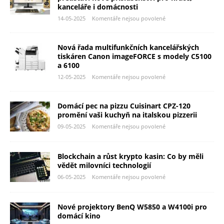
kanceláře i domácnosti
14-05-2025
Komentáře nejsou povolené
Nová řada multifunkčních kancelářských
tiskáren Canon imageFORCE s modely C5100
a 6100
12-05-2025
Komentáře nejsou povolené
Domácí pec na pizzu Cuisinart CPZ-120
promění vaši kuchyň na italskou pizzerii
09-05-2025
Komentáře nejsou povolené
Blockchain a růst krypto kasin: Co by měli
vědět milovníci technologií
06-05-2025
Komentáře nejsou povolené
Nové projektory BenQ W5850 a W4100i pro
domácí kino