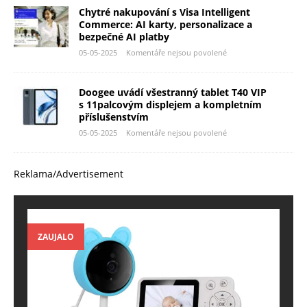
Chytré nakupování s Visa Intelligent
Commerce: AI karty, personalizace a
bezpečné AI platby
05-05-2025
Komentáře nejsou povolené
Doogee uvádí všestranný tablet T40 VIP
s 11palcovým displejem a kompletním
příslušenstvím
05-05-2025
Komentáře nejsou povolené
Reklama/Advertisement
ZAUJALO