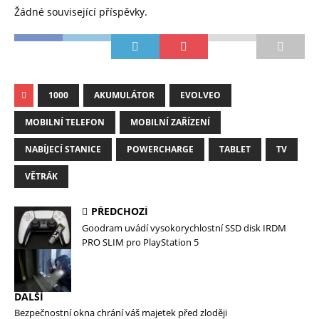
Žádné související příspěvky.
1000
AKUMULÁTOR
EVOLVEO
MOBILNÍ TELEFON
MOBILNÍ ZAŘÍZENÍ
NABÍJECÍ STANICE
POWERCHARGE
TABLET
TV
VĚTRÁK
PŘEDCHOZÍ
Goodram uvádí vysokorychlostní SSD disk IRDM
PRO SLIM pro PlayStation 5
DALŠÍ
Bezpečnostní okna chrání váš majetek před zloději