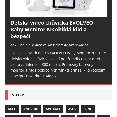
Dětská video chůvička EVOLVEO
Baby Monitor N3 ohlídá klid a
bezpečí
od IT Revue v Elektronika
Komentáře nejsou povolené
EVOLVEO uvádí na trh EVOLVEO Baby Monitor N3. Tato
dětská video chůvička zajistí nepřetržitý dozor dítěte
až do vzdálenosti 300 metrů. Přenosný barevný
monitor a řada pokročilých funkcí přináší klid rodičům
a bezpečnost dítěti. Video
[...]
ŠTÍTKY
AKCE
ANDROID
APLIKACE
ASUS
BENQ