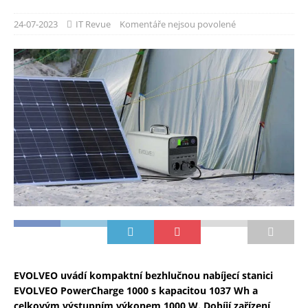
24-07-2023
IT Revue
Komentáře nejsou povolené
EVOLVEO uvádí kompaktní bezhlučnou nabíjecí stanici
EVOLVEO PowerCharge 1000 s kapacitou 1037 Wh a
celkovým výstupním výkonem 1000 W. Dobíjí zařízení