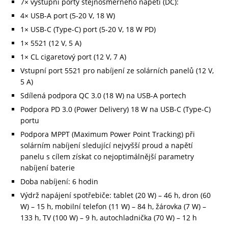
7× výstupní porty stejnosměrného napětí (DC):
4× USB-A port (5-20 V, 18 W)
1× USB-C (Type-C) port (5-20 V, 18 W PD)
1× 5521 (12 V, 5 A)
1× CL cigaretový port (12 V, 7 A)
Vstupní port 5521 pro nabíjení ze solárních panelů (12 V,
5 A)
Sdílená podpora QC 3.0 (18 W) na USB-A portech
Podpora PD 3.0 (Power Delivery) 18 W na USB-C (Type-C)
portu
Podpora MPPT (Maximum Power Point Tracking) při
solárním nabíjení sledující nejvyšší proud a napětí
panelu s cílem získat co nejoptimálnější parametry
nabíjení baterie
Doba nabíjení: 6 hodin
Výdrž napájení spotřebiče: tablet (20 W) – 46 h, dron (60
W) – 15 h, mobilní telefon (11 W) – 84 h, žárovka (7 W) –
133 h, TV (100 W) – 9 h, autochladnička (70 W) – 12 h