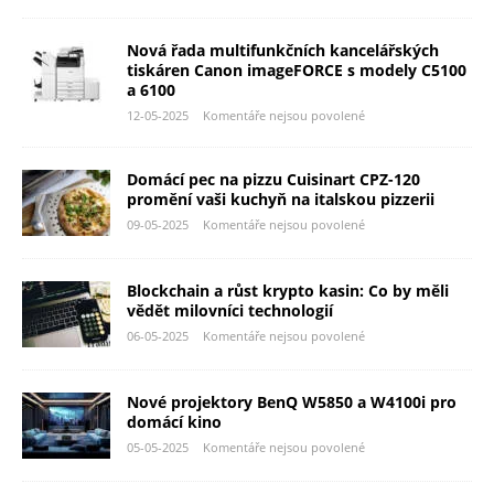
Nová řada multifunkčních kancelářských
tiskáren Canon imageFORCE s modely C5100
a 6100
12-05-2025
Komentáře nejsou povolené
Domácí pec na pizzu Cuisinart CPZ-120
promění vaši kuchyň na italskou pizzerii
09-05-2025
Komentáře nejsou povolené
Blockchain a růst krypto kasin: Co by měli
vědět milovníci technologií
06-05-2025
Komentáře nejsou povolené
Nové projektory BenQ W5850 a W4100i pro
domácí kino
05-05-2025
Komentáře nejsou povolené