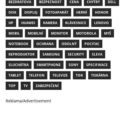
BEZDRÁTOVÁ
BEZPEČNOST
CENA
CHYTRÝ
DELL
DISK
DISPLEJ
FOTOAPARÁT
HERNÍ
HONOR
HP
HUAWEI
KAMERA
KLÁVESNICE
LENOVO
MOBIL
MOBILNÍ
MONITOR
MOTOROLA
MYŠ
NOTEBOOK
OCHRANA
ODOLNÝ
POCITAC
REPRODUKTOR
SAMSUNG
SECURITY
SLEVA
SLUCHÁTKA
SMARTPHONE
SONY
SPECIFIKACE
TABLET
TELEFON
TELEVIZE
TISK
TISKÁRNA
TOP
TV
ZABEZPEČENÍ
Reklama/Advertisement