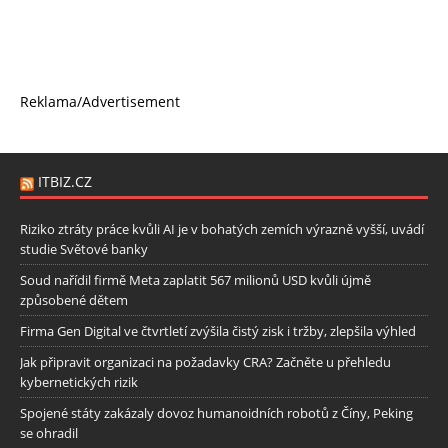
Reklama/Advertisement
ITBIZ.CZ
Riziko ztráty práce kvůli AI je v bohatých zemích výrazně vyšší, uvádí
studie Světové banky
Soud nařídil firmě Meta zaplatit 567 milionů USD kvůli újmě
způsobené dětem
Firma Gen Digital ve čtvrtletí zvýšila čistý zisk i tržby, zlepšila výhled
Jak připravit organizaci na požadavky CRA? Začněte u přehledu
kybernetických rizik
Spojené státy zakázaly dovoz humanoidních robotů z Číny, Peking
se ohradil