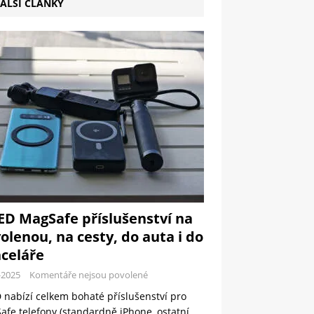
ALŠÍ ČLÁNKY
ED MagSafe příslušenství na
olenou, na cesty, do auta i do
celáře
-2025
Komentáře nejsou povolené
 nabízí celkem bohaté příslušenství pro
fe telefony (standardně iPhone, ostatní