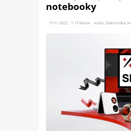
[ 09-05-2025 ]
Domácí pec 
notebooky
OSTATNÍ
[ 06-05-2025 ]
Blockchain a
15-11-2022
IT Revue
Audio
,
Elektronika
,
No
SOFTWARE