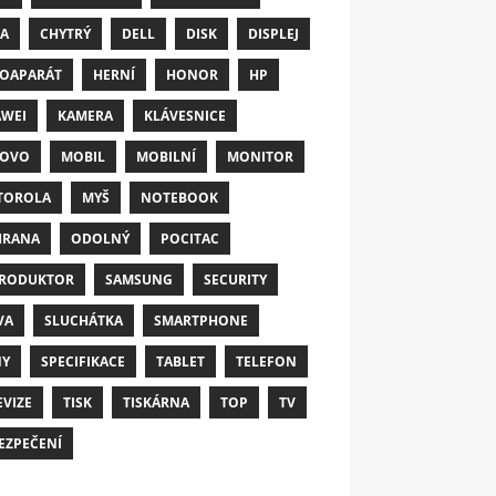
A
CHYTRÝ
DELL
DISK
DISPLEJ
OAPARÁT
HERNÍ
HONOR
HP
WEI
KAMERA
KLÁVESNICE
NOVO
MOBIL
MOBILNÍ
MONITOR
TOROLA
MYŠ
NOTEBOOK
HRANA
ODOLNÝ
POCITAC
RODUKTOR
SAMSUNG
SECURITY
VA
SLUCHÁTKA
SMARTPHONE
NY
SPECIFIKACE
TABLET
TELEFON
EVIZE
TISK
TISKÁRNA
TOP
TV
EZPEČENÍ