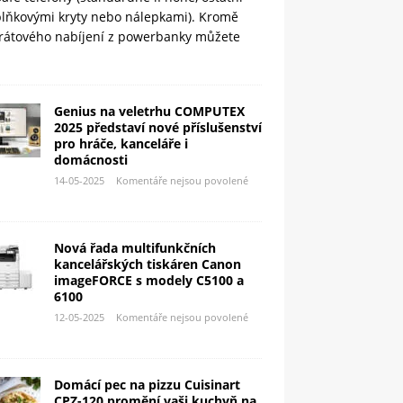
plňkovými kryty nebo nálepkami). Kromě
rátového nabíjení z powerbanky můžete
Genius na veletrhu COMPUTEX
2025 představí nové příslušenství
pro hráče, kanceláře i
domácnosti
14-05-2025
Komentáře nejsou povolené
Nová řada multifunkčních
kancelářských tiskáren Canon
imageFORCE s modely C5100 a
6100
12-05-2025
Komentáře nejsou povolené
Domácí pec na pizzu Cuisinart
CPZ-120 promění vaši kuchyň na