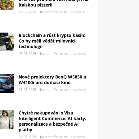
italskou pizzerii
09-05-2025
Komentáře nejsou povolené
Blockchain a růst krypto kasin:
Co by měli vědět milovníci
technologií
06-05-2025
Komentáře nejsou povolené
Nové projektory BenQ W5850 a
W4100i pro domácí kino
05-05-2025
Komentáře nejsou povolené
Chytré nakupování s Visa
Intelligent Commerce: AI karty,
personalizace a bezpečné AI
platby
05-05-2025
Komentáře nejsou povolené