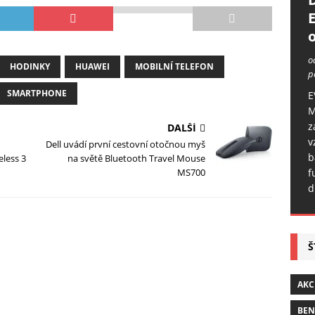
o
o
HODINKY
HUAWEI
MOBILNÍ TELEFON
p
SMARTPHONE
E
M
z
DALŠÍ
v
Dell uvádí první cestovní otočnou myš
b
less 3
na světě Bluetooth Travel Mouse
f
MS700
d
Š
AKC
BE