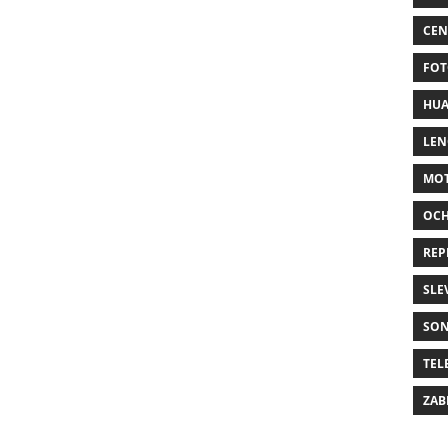
CEN
FOT
HUA
LE
MO
OC
REP
SLE
SO
TEL
ZAB