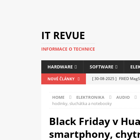
IT REVUE
INFORMACE O TECHNICE
HARDWARE
SOFTWARE
ELE
[ 30-08-2025 ]
FIXED MagSa
NOVÉ ČLÁNKY
ELEKTRONIKA
HOME
ELEKTRONIKA
AUDIO
[ 14-05-2025 ]
Genius na v
hodinky, sluchátka a notebooky
kanceláře i domácnosti
Black Friday v Hua
[ 12-05-2025 ]
Nová řada m
smartphony, chytr
C5100 a 6100
PERIFERI