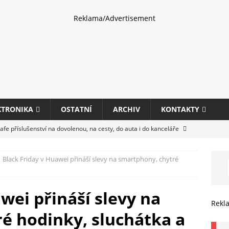
Reklama/Advertisement
KTRONIKA
OSTATNÍ
ARCHIV
KONTAKTY
fe příslušenství na dovolenou, na cesty, do auta i do kanceláře
Black Friday v Huawei přináší slevy na smartphony, chytré
eletrhu COMPUTEX 2025 představí nové příslušenství pro hráče,
HARDWARE
wei přináší slevy na
ultifunkčních kancelářských tiskáren Canon imageFORCE s modely
Rekl
é hodinky, sluchátka a
E