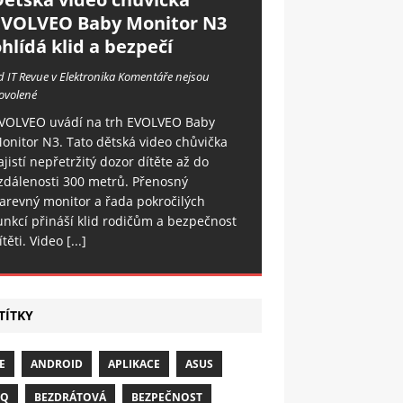
EVOLVEO Baby Monitor N3
hlídá klid a bezpečí
d IT Revue v Elektronika
Komentáře nejsou
ovolené
VOLVEO uvádí na trh EVOLVEO Baby
onitor N3. Tato dětská video chůvička
ajistí nepřetržitý dozor dítěte až do
zdálenosti 300 metrů. Přenosný
arevný monitor a řada pokročilých
unkcí přináší klid rodičům a bezpečnost
ítěti. Video
[...]
TÍTKY
E
ANDROID
APLIKACE
ASUS
NQ
BEZDRÁTOVÁ
BEZPEČNOST