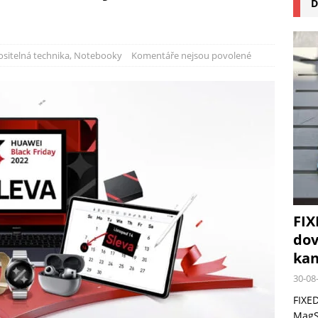
D
na pizzu Cuisinart CPZ-120 promění vaši kuchyň na italskou pizzerii
 růst krypto kasin: Co by měli vědět milovníci technologií
sitelná technika
,
Notebooky
Komentáře nejsou povolené
FIX
dov
kan
30-08
FIXED
MagSa