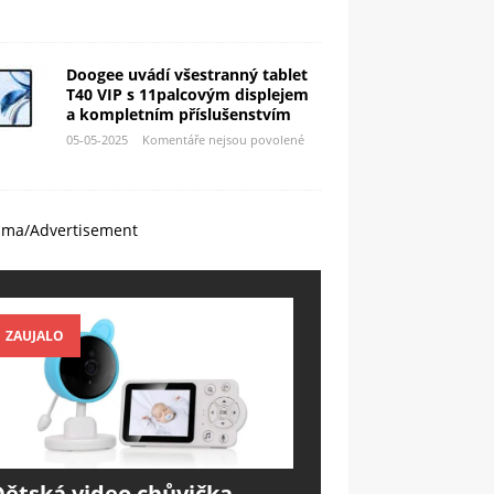
Doogee uvádí všestranný tablet
T40 VIP s 11palcovým displejem
a kompletním příslušenstvím
05-05-2025
Komentáře nejsou povolené
ama/Advertisement
ZAUJALO
Dětská video chůvička