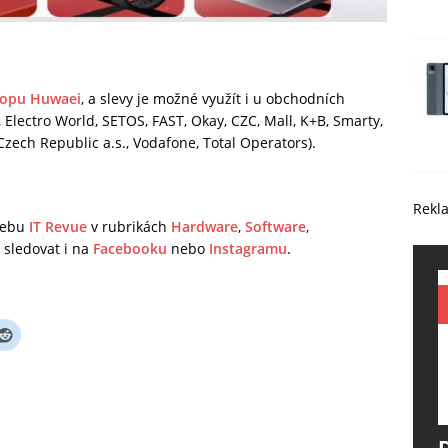
hopu Huwaei
, a slevy je možné využít i u obchodních
 Electro World, SETOS, FAST, Okay, CZC, Mall, K+B, Smarty,
Czech Republic a.s., Vodafone, Total Operators).
Rekl
 webu
IT Revue
v rubrikách
Hardware
,
Software
,
sledovat i na
Facebooku
nebo
Instagramu
.