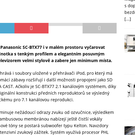
s do
bezd
[...]
Panasonic SC-BTX77 i v malém prostoru vyčarovat
ednotka s tenkým profilem a elegantním posuvným
levizorem velmi stylově a zabere jen minimum místa.
rává i soubory uložené v přehrávači iPod, pro který má
mácí zábavy rozšiřují i další možnosti propojení jako SD
RA CAST. Ačkoliv je SC-BTX77 2.1 kanálovým systémem, díky
iginální konstrukci předních reproduktorů se výsledný
tickému pro 7.1 kanálovou reprodukci.
liminuje nežádoucí odrazy zvuku od ozvučnice, výsledkem
s bambusovou membránou nabízejí ještě čistší vokály
asové tóny se postará subwoofer typu Kelton. Navzdory
ntenzivní zvukový zážitek. Systém využívá procesor PHL