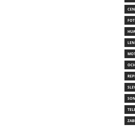
CEN
FOT
HUA
LE
MO
OC
REP
SLE
SO
TEL
ZAB