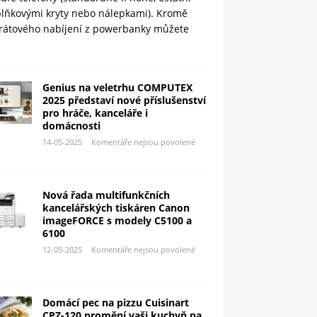
plňkovými kryty nebo nálepkami). Kromě
rátového nabíjení z powerbanky můžete
Genius na veletrhu COMPUTEX
2025 představí nové příslušenství
pro hráče, kanceláře i
domácnosti
14-05-2025
Komentáře nejsou povolené
Nová řada multifunkčních
kancelářských tiskáren Canon
imageFORCE s modely C5100 a
6100
12-05-2025
Komentáře nejsou povolené
Domácí pec na pizzu Cuisinart
CPZ-120 promění vaši kuchyň na