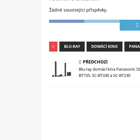
Žádné související příspěvky.
BLU-RAY
DOMÁCÍ KINO
PANA
PŘEDCHOZÍ
Blu-ray domácí kina Panasonic S
BT735, SC-BT330 a SC-BT230