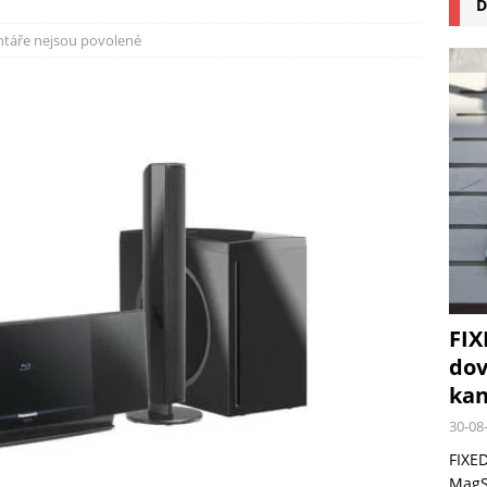
D
na pizzu Cuisinart CPZ-120 promění vaši kuchyň na italskou pizzerii
táře nejsou povolené
 růst krypto kasin: Co by měli vědět milovníci technologií
FIX
dov
kan
30-08
FIXED
MagSa