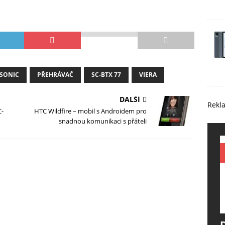
SONIC
PŘEHRÁVAČ
SC-BTX 77
VIERA
DALŠÍ
Rekl
C-
HTC Wildfire – mobil s Androidem pro
snadnou komunikaci s přáteli