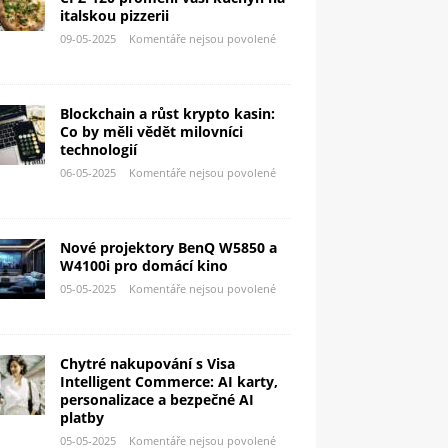
italskou pizzerii
09-05-2025
Komentáře nejsou povolené
Blockchain a růst krypto kasin:
Co by měli vědět milovníci
technologií
06-05-2025
Komentáře nejsou povolené
Nové projektory BenQ W5850 a
W4100i pro domácí kino
05-05-2025
Komentáře nejsou povolené
Chytré nakupování s Visa
Intelligent Commerce: AI karty,
personalizace a bezpečné AI
platby
05-05-2025
Komentáře nejsou povolené