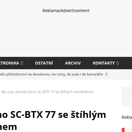
Reklama/Advertisement
KTRONIKA
OSTATNÍ
ARCHIV
KONTAKTY
fe příslušenství na dovolenou, na cesty, do auta i do kanceláře
Blu-ray domácí kino SC-BTX 77 se štíhlým vertikálním
eletrhu COMPUTEX 2025 představí nové příslušenství pro hráče,
HARDWARE
no SC-BTX 77 se štíhlým
ultifunkčních kancelářských tiskáren Canon imageFORCE s modely
Rekl
gnem
E