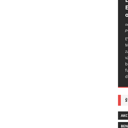
o
o
p
E
M
z
v
b
f
d
Š
AKC
BE