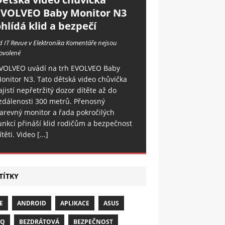
EVOLVEO Baby Monitor N3
hlídá klid a bezpečí
d IT Revue v Elektronika
Komentáře nejsou
ovolené
VOLVEO uvádí na trh EVOLVEO Baby
onitor N3. Tato dětská video chůvička
ajistí nepřetržitý dozor dítěte až do
zdálenosti 300 metrů. Přenosný
arevný monitor a řada pokročilých
unkcí přináší klid rodičům a bezpečnost
ítěti. Video
[...]
TÍTKY
E
ANDROID
APLIKACE
ASUS
NQ
BEZDRÁTOVÁ
BEZPEČNOST