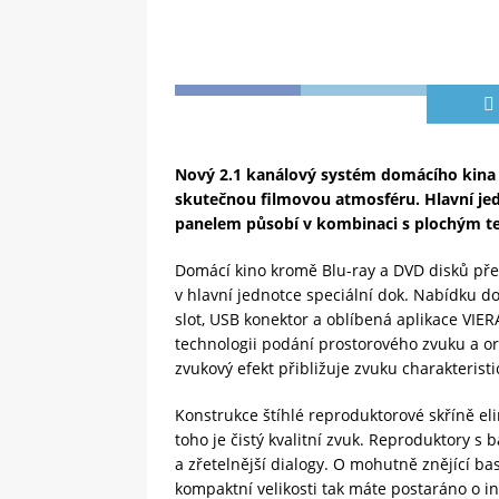
Nový 2.1 kanálový systém domácího kina 
skutečnou filmovou atmosféru. Hlavní j
panelem působí v kombinaci s plochým te
Domácí kino kromě Blu-ray a DVD disků přeh
v hlavní jednotce speciální dok. Nabídku do
slot, USB konektor a oblíbená aplikace VIE
technologii podání prostorového zvuku a or
zvukový efekt přibližuje zvuku charakteris
Konstrukce štíhlé reproduktorové skříně e
toho je čistý kvalitní zvuk. Reproduktory 
a zřetelnější dialogy. O mohutně znějící b
kompaktní velikosti tak máte postaráno o i