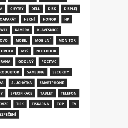
A
CHYTRÝ
DELL
DISK
DISPLEJ
OAPARÁT
HERNÍ
HONOR
HP
WEI
KAMERA
KLÁVESNICE
NOVO
MOBIL
MOBILNÍ
MONITOR
TOROLA
MYŠ
NOTEBOOK
HRANA
ODOLNÝ
POCITAC
RODUKTOR
SAMSUNG
SECURITY
VA
SLUCHÁTKA
SMARTPHONE
NY
SPECIFIKACE
TABLET
TELEFON
EVIZE
TISK
TISKÁRNA
TOP
TV
EZPEČENÍ