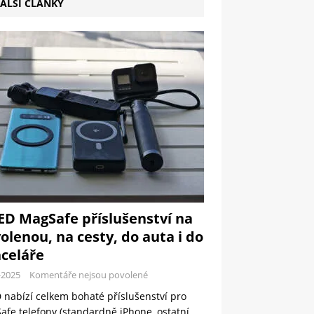
ALŠÍ ČLÁNKY
ED MagSafe příslušenství na
olenou, na cesty, do auta i do
celáře
-2025
Komentáře nejsou povolené
 nabízí celkem bohaté příslušenství pro
fe telefony (standardně iPhone, ostatní