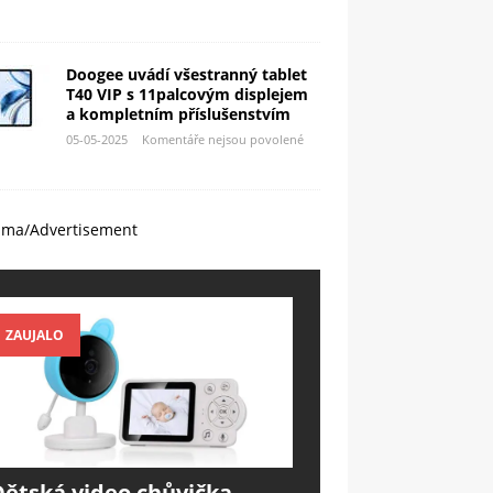
Doogee uvádí všestranný tablet
T40 VIP s 11palcovým displejem
a kompletním příslušenstvím
05-05-2025
Komentáře nejsou povolené
ama/Advertisement
ZAUJALO
Dětská video chůvička