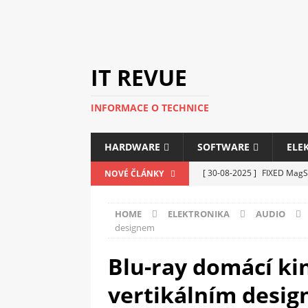
IT REVUE
INFORMACE O TECHNICE
HARDWARE
SOFTWARE
ELE
[ 30-08-2025 ]
FIXED MagSa
NOVÉ ČLÁNKY
ELEKTRONIKA
HOME
ELEKTRONIKA
AUDIO
[ 14-05-2025 ]
Genius na v
designem
kanceláře i domácnosti
Blu-ray domácí ki
[ 12-05-2025 ]
Nová řada m
vertikálním desi
C5100 a 6100
PERIFERI