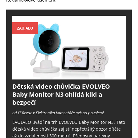
ZAUJALO
Dětská video chůvička EVOLVEO
Baby Monitor N3 ohlídá klid a
bezpečí
od IT Revue v Elektronika
Komentáře nejsou povolené
EVOLVEO uvádí na trh EVOLVEO Baby Monitor N3. Tato
dětská video chůvička zajistí nepřetržitý dozor dítěte
až do vzdálenosti 300 metrů. Přenosný barevný