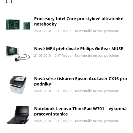
[…]
Procesory Intel Core pro stylové ultratenké
notebooky
24-05-2010
IT Revue
Komentáře nejsou povolené
Nové MP4 přehrávače Philips GoGear MUSE
21-05-2010
IT Revue
Komentáře nejsou povolené
Nová série tiskáren Epson AcuLaser CX16 pro
podniky
20-05-2010
IT Revue
Komentáře nejsou povolené
Notebook Lenovo ThinkPad W701 – výkonná
pracovní stanice
20-05-2010
IT Revue
Komentáře nejsou povolené