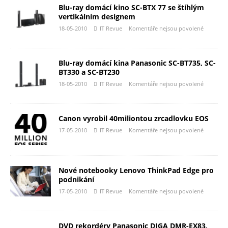
Blu-ray domácí kino SC-BTX 77 se štíhlým
vertikálním designem
18-05-2010
IT Revue
Komentáře nejsou povolené
Blu-ray domácí kina Panasonic SC-BT735, SC-
BT330 a SC-BT230
18-05-2010
IT Revue
Komentáře nejsou povolené
Canon vyrobil 40miliontou zrcadlovku EOS
17-05-2010
IT Revue
Komentáře nejsou povolené
Nové notebooky Lenovo ThinkPad Edge pro
podnikání
17-05-2010
IT Revue
Komentáře nejsou povolené
DVD rekordéry Panasonic DIGA DMR-EX83,