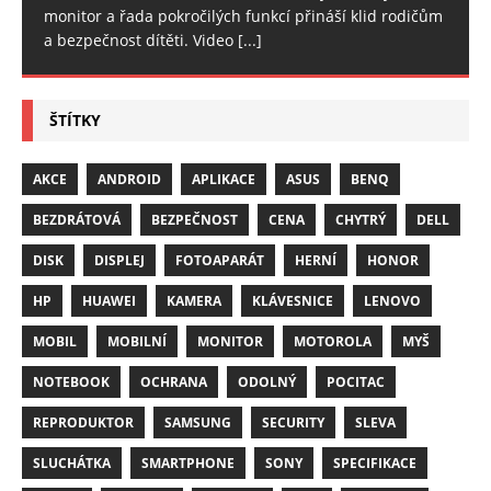
monitor a řada pokročilých funkcí přináší klid rodičům
a bezpečnost dítěti. Video
[...]
ŠTÍTKY
AKCE
ANDROID
APLIKACE
ASUS
BENQ
BEZDRÁTOVÁ
BEZPEČNOST
CENA
CHYTRÝ
DELL
DISK
DISPLEJ
FOTOAPARÁT
HERNÍ
HONOR
HP
HUAWEI
KAMERA
KLÁVESNICE
LENOVO
MOBIL
MOBILNÍ
MONITOR
MOTOROLA
MYŠ
NOTEBOOK
OCHRANA
ODOLNÝ
POCITAC
REPRODUKTOR
SAMSUNG
SECURITY
SLEVA
SLUCHÁTKA
SMARTPHONE
SONY
SPECIFIKACE