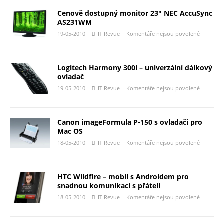
Cenově dostupný monitor 23″ NEC AccuSync
AS231WM
19-05-2010
IT Revue
Komentáře nejsou povolené
Logitech Harmony 300i – univerzální dálkový
ovladač
19-05-2010
IT Revue
Komentáře nejsou povolené
Canon imageFormula P-150 s ovladači pro
Mac OS
18-05-2010
IT Revue
Komentáře nejsou povolené
HTC Wildfire – mobil s Androidem pro
snadnou komunikaci s přáteli
18-05-2010
IT Revue
Komentáře nejsou povolené