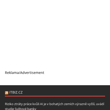
Reklama/Advertisement
ITBIZ.CZ
Riziko ztráty práce kvůli AI je v bohatých zemích výrazně vyšší, uvádí
studie Světové banky