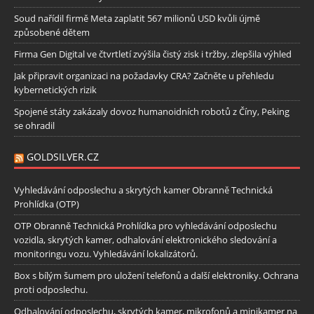
Soud nařídil firmě Meta zaplatit 567 milionů USD kvůli újmě
způsobené dětem
Firma Gen Digital ve čtvrtletí zvýšila čistý zisk i tržby, zlepšila výhled
Jak připravit organizaci na požadavky CRA? Začněte u přehledu
kybernetických rizik
Spojené státy zakázaly dovoz humanoidních robotů z Číny, Peking
se ohradil
GOLDSILVER.CZ
Vyhledávání odposlechu a skrytých kamer Obranně Technická
Prohlídka (OTP)
OTP Obranně Technická Prohlídka pro vyhledávání odposlechu
vozidla, skrytých kamer, odhalování elektronického sledování a
monitoringu vozu. Vyhledávání lokalizátorů.
Box s bílým šumem pro uložení telefonů a další elektroniky. Ochrana
proti odposlechu.
Odhalování odposlechu, skrytých kamer, mikrofonů a minikamer na