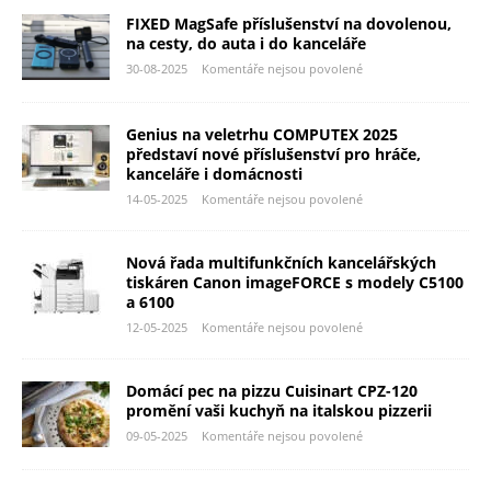
FIXED MagSafe příslušenství na dovolenou,
na cesty, do auta i do kanceláře
30-08-2025
Komentáře nejsou povolené
Genius na veletrhu COMPUTEX 2025
představí nové příslušenství pro hráče,
kanceláře i domácnosti
14-05-2025
Komentáře nejsou povolené
Nová řada multifunkčních kancelářských
tiskáren Canon imageFORCE s modely C5100
a 6100
12-05-2025
Komentáře nejsou povolené
Domácí pec na pizzu Cuisinart CPZ-120
promění vaši kuchyň na italskou pizzerii
09-05-2025
Komentáře nejsou povolené