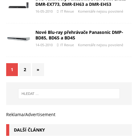
DMR-EX773, DMR-EH63 a DMR-EH53
16-05-2010
IT Revue
Komentáře nejsou povolené
Nové Blu-ray přehrávače Panasonic DMP-
BD85, BD65 a BD45
14-05-2010
IT Revue
Komentáře nejsou povolené
1
2
»
Reklama/Advertisement
DALŠÍ ČLÁNKY