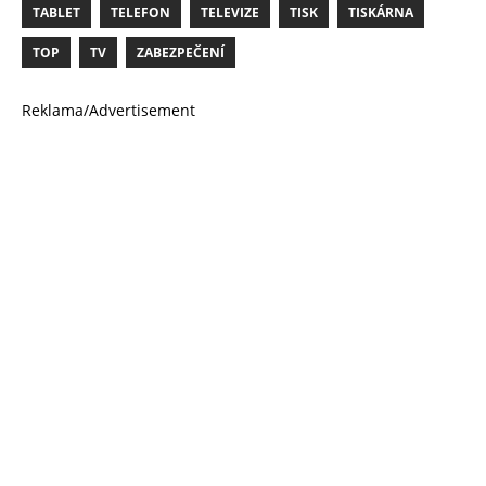
TABLET
TELEFON
TELEVIZE
TISK
TISKÁRNA
TOP
TV
ZABEZPEČENÍ
Reklama/Advertisement