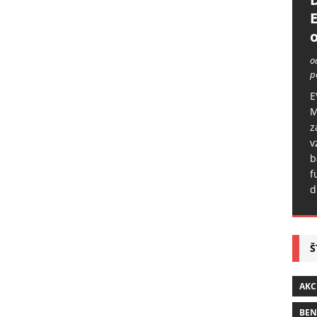
o
o
p
E
M
z
v
b
f
d
Š
AKC
BE