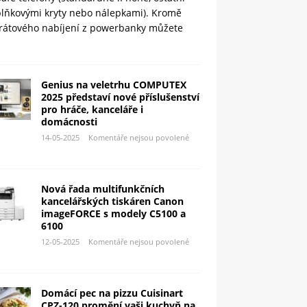
plňkovými kryty nebo nálepkami). Kromě
rátového nabíjení z powerbanky můžete
Genius na veletrhu COMPUTEX
2025 představí nové příslušenství
pro hráče, kanceláře i
domácnosti
14-05-2025
Komentáře nejsou povolené
Nová řada multifunkčních
kancelářských tiskáren Canon
imageFORCE s modely C5100 a
6100
12-05-2025
Komentáře nejsou povolené
Domácí pec na pizzu Cuisinart
CPZ-120 promění vaši kuchyň na