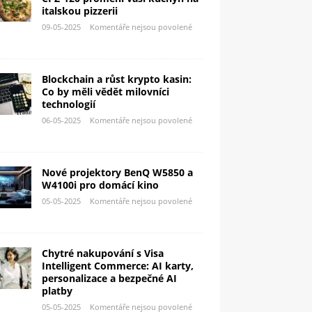
italskou pizzerii
09-05-2025
Komentáře nejsou povolené
Blockchain a růst krypto kasin:
Co by měli vědět milovníci
technologií
06-05-2025
Komentáře nejsou povolené
Nové projektory BenQ W5850 a
W4100i pro domácí kino
05-05-2025
Komentáře nejsou povolené
Chytré nakupování s Visa
Intelligent Commerce: AI karty,
personalizace a bezpečné AI
platby
05-05-2025
Komentáře nejsou povolené