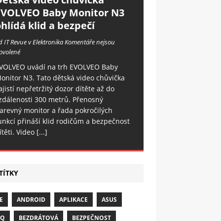
EVOLVEO Baby Monitor N3
hlídá klid a bezpečí
d IT Revue v Elektronika
Komentáře nejsou
ovolené
VOLVEO uvádí na trh EVOLVEO Baby
onitor N3. Tato dětská video chůvička
ajistí nepřetržitý dozor dítěte až do
zdálenosti 300 metrů. Přenosný
arevný monitor a řada pokročilých
unkcí přináší klid rodičům a bezpečnost
ítěti. Video
[...]
TÍTKY
E
ANDROID
APLIKACE
ASUS
NQ
BEZDRÁTOVÁ
BEZPEČNOST