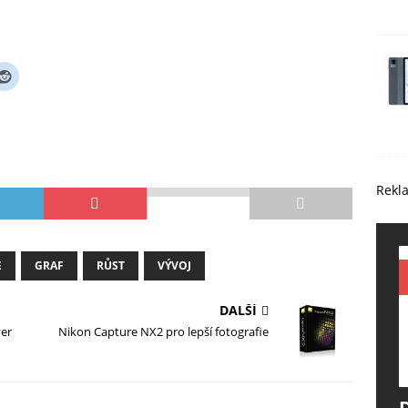
Rekl
E
GRAF
RŮST
VÝVOJ
DALŠÍ
er
Nikon Capture NX2 pro lepší fotografie