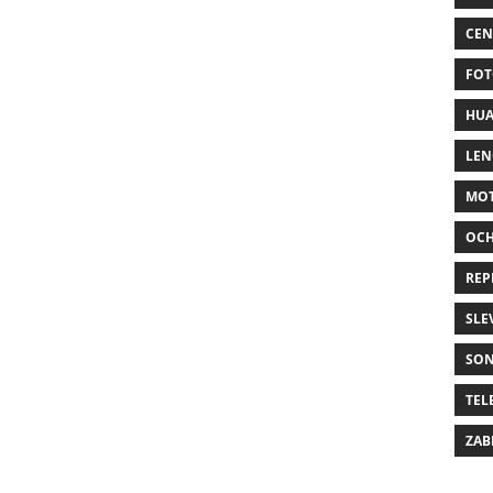
CEN
FOT
HUA
LE
MO
OC
REP
SLE
SO
TEL
ZAB