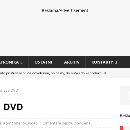
Reklama/Advertisement
KTRONIKA
OSTATNÍ
ARCHIV
KONTAKTY
fe příslušenství na dovolenou, na cesty, do auta i do kanceláře
konává DVD
eletrhu COMPUTEX 2025 představí nové příslušenství pro hráče,
HARDWARE
á DVD
ultifunkčních kancelářských tiskáren Canon imageFORCE s modely
Rekl
E
e
,
Komponenty
,
Video
Komentáře nejsou povolené