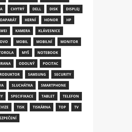
A
CHYTRÝ
DELL
DISK
DISPLEJ
OAPARÁT
HERNÍ
HONOR
HP
WEI
KAMERA
KLÁVESNICE
NOVO
MOBIL
MOBILNÍ
MONITOR
TOROLA
MYŠ
NOTEBOOK
HRANA
ODOLNÝ
POCITAC
RODUKTOR
SAMSUNG
SECURITY
VA
SLUCHÁTKA
SMARTPHONE
NY
SPECIFIKACE
TABLET
TELEFON
EVIZE
TISK
TISKÁRNA
TOP
TV
EZPEČENÍ