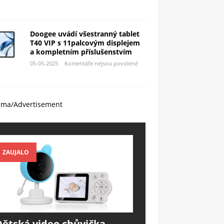
Doogee uvádí všestranný tablet
T40 VIP s 11palcovým displejem
a kompletním příslušenstvím
05-05-2025
Komentáře nejsou povolené
ama/Advertisement
ZAUJALO
Dětská video chůvička