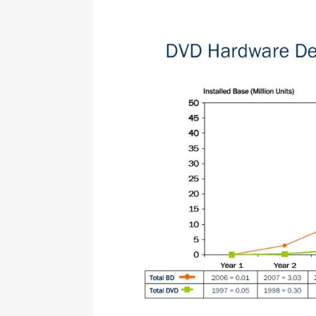
[ 09-05-2025 ]
Domácí pec 
OSTATNÍ
[ 06-05-2025 ]
Blockchain a
SOFTWARE