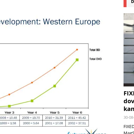
D
na pizzu Cuisinart CPZ-120 promění vaši kuchyň na italskou pizzerii
 růst krypto kasin: Co by měli vědět milovníci technologií
FIX
dov
kan
30-08
FIXED
MagSa