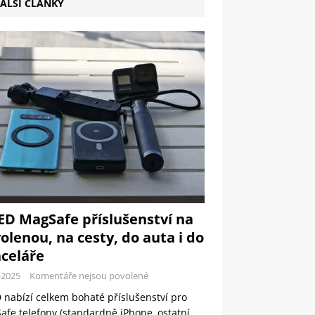
ALŠÍ ČLÁNKY
ED MagSafe příslušenství na
olenou, na cesty, do auta i do
celáře
-2025
Komentáře nejsou povolené
 nabízí celkem bohaté příslušenství pro
fe telefony (standardně iPhone, ostatní