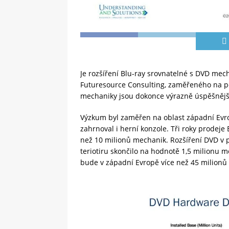
Je rozšíření Blu-ray srovnatelné s DVD me
Futuresource Consulting, zaměřeného na por
mechaniky jsou dokonce výrazně úspěšnějš
Výzkum byl zaměřen na oblast západní Evro
zahrnoval i herní konzole. Tři roky prodeje 
než 10 milionů mechanik. Rozšíření DVD v p
teriotiru skončilo na hodnotě 1,5 milionu m
bude v západní Evropě více než 45 milionů