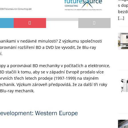
s do
bezd
[...]
chanikami v nedávné minulosti? Z výzkumu společnosti
ovnání rozšíření BD a DVD lze vyvodit, že Blu-ray
í.
py a porovnával BD mechaniky v počítačích a elektronice,
BD stačili k tomu, aby se v západní Evropě prodalo více
rvních třech letech prodeje (1997-1999) na stejném
echanik. Výzkum zároveň předpovídá, že za další tři roky
 Blu-ray mechanik.