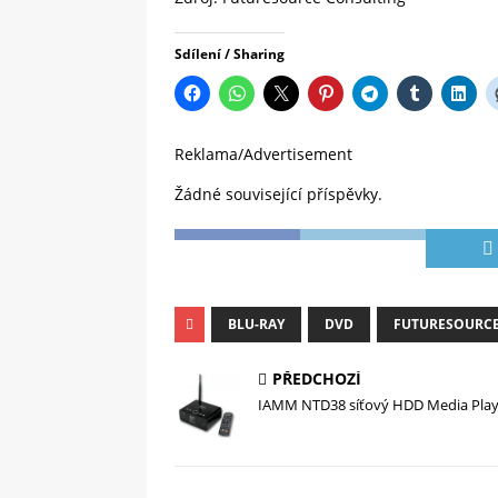
Sdílení / Sharing
Reklama/Advertisement
Žádné související příspěvky.
BLU-RAY
DVD
FUTURESOURC
PŘEDCHOZÍ
IAMM NTD38 síťový HDD Media Play