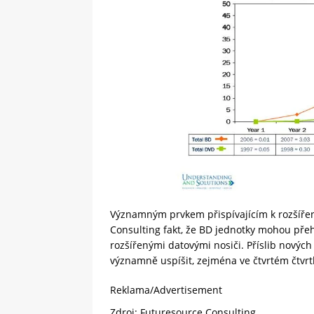
Významným prvkem přispívajícím k rozšíře
Consulting fakt, že BD jednotky mohou přeh
rozšířenými datovými nosiči. Příslib nových
významně uspíšit, zejména ve čtvrtém čtvrtl
Reklama/Advertisement
Zdroj: Futuresource Consulting