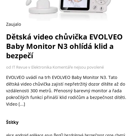
Zaujalo
Dětská video chůvička EVOLVEO
Baby Monitor N3 ohlídá klid a
bezpečí
od IT Revue v Elektronika
Komentáře nejsou povolené
EVOLVEO uvádí na trh EVOLVEO Baby Monitor N3. Tato
dětská video chůvička zajistí nepřetržitý dozor dítěte až do
vzdálenosti 300 metrů. Přenosný barevný monitor a řada
pokročilých funkcí přináší klid rodičům a bezpečnost dítěti.
Video
[...]
Štítky
akce
android
aplikace
asus
BenQ
bezdrátová
bezpečnost
cena
chytrý