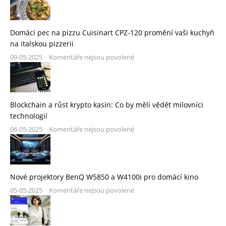
Domácí pec na pizzu Cuisinart CPZ-120 promění vaši kuchyň
na italskou pizzerii
09-05-2025
Komentáře nejsou povolené
Blockchain a růst krypto kasin: Co by měli vědět milovníci
technologií
06-05-2025
Komentáře nejsou povolené
Nové projektory BenQ W5850 a W4100i pro domácí kino
05-05-2025
Komentáře nejsou povolené