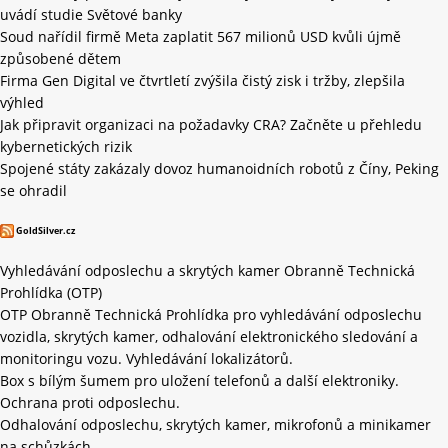
uvádí studie Světové banky
Soud nařídil firmě Meta zaplatit 567 milionů USD kvůli újmě
způsobené dětem
Firma Gen Digital ve čtvrtletí zvýšila čistý zisk i tržby, zlepšila
výhled
Jak připravit organizaci na požadavky CRA? Začněte u přehledu
kybernetických rizik
Spojené státy zakázaly dovoz humanoidních robotů z Číny, Peking
se ohradil
GoldSilver.cz
Vyhledávání odposlechu a skrytých kamer Obranně Technická
Prohlídka (OTP)
OTP Obranně Technická Prohlídka pro vyhledávání odposlechu
vozidla, skrytých kamer, odhalování elektronického sledování a
monitoringu vozu. Vyhledávání lokalizátorů.
Box s bílým šumem pro uložení telefonů a další elektroniky.
Ochrana proti odposlechu.
Odhalování odposlechu, skrytých kamer, mikrofonů a minikamer
na schůzkách.