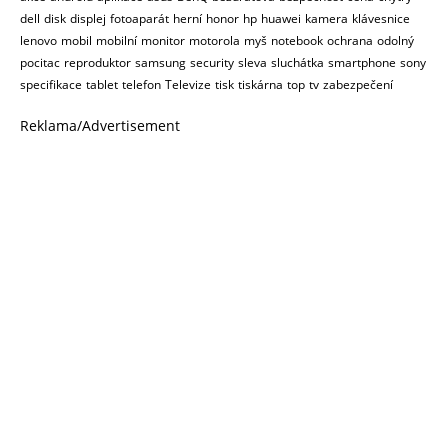
dell
disk
displej
fotoaparát
herní
honor
hp
huawei
kamera
klávesnice
lenovo
mobil
mobilní
monitor
motorola
myš
notebook
ochrana
odolný
pocitac
reproduktor
samsung
security
sleva
sluchátka
smartphone
sony
specifikace
tablet
telefon
Televize
tisk
tiskárna
top
tv
zabezpečení
Reklama/Advertisement