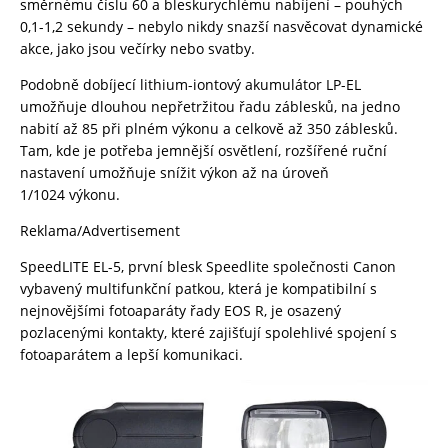
směrnému číslu 60 a bleskurychlému nabíjení – pouhých
0,1-1,2 sekundy – nebylo nikdy snazší nasvěcovat dynamické
akce, jako jsou večírky nebo svatby.
Podobně dobíjecí lithium-iontový akumulátor LP-EL
umožňuje dlouhou nepřetržitou řadu záblesků, na jedno
nabití až 85 při plném výkonu a celkově až 350 záblesků.
Tam, kde je potřeba jemnější osvětlení, rozšířené ruční
nastavení umožňuje snížit výkon až na úroveň
1/1024 výkonu.
Reklama/Advertisement
SpeedLITE EL-5, první blesk Speedlite společnosti Canon
vybavený multifunkční patkou, která je kompatibilní s
nejnovějšími fotoaparáty řady EOS R, je osazený
pozlacenými kontakty, které zajišťují spolehlivé spojení s
fotoaparátem a lepší komunikaci.