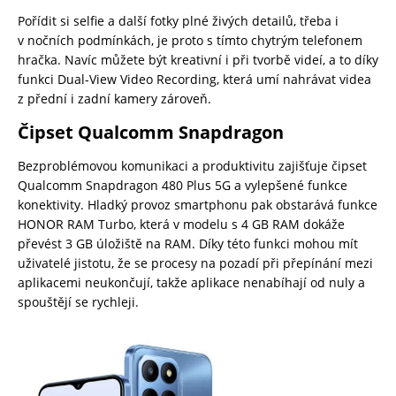
Pořídit si selfie a další fotky plné živých detailů, třeba i
v nočních podmínkách, je proto s tímto chytrým telefonem
hračka. Navíc můžete být kreativní i při tvorbě videí, a to díky
funkci Dual-View Video Recording, která umí nahrávat videa
z přední i zadní kamery zároveň.
Čipset Qualcomm Snapdragon
Bezproblémovou komunikaci a produktivitu zajišťuje čipset
Qualcomm Snapdragon 480 Plus 5G a vylepšené funkce
konektivity. Hladký provoz smartphonu pak obstarává funkce
HONOR RAM Turbo, která v modelu s 4 GB RAM dokáže
převést 3 GB úložiště na RAM. Díky této funkci mohou mít
uživatelé jistotu, že se procesy na pozadí při přepínání mezi
aplikacemi neukončují, takže aplikace nenabíhají od nuly a
spouštějí se rychleji.