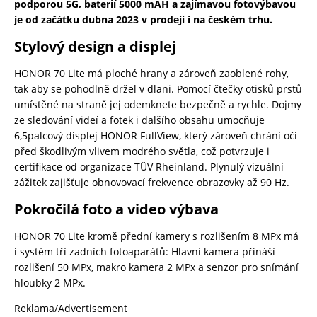
podporou 5G, baterií 5000 mAH a zajímavou fotovýbavou
je od začátku dubna 2023 v prodeji i na českém trhu.
Stylový design a displej
HONOR 70 Lite má ploché hrany a zároveň zaoblené rohy,
tak aby se pohodlně držel v dlani. Pomocí čtečky otisků prstů
umístěné na straně jej odemknete bezpečně a rychle. Dojmy
ze sledování videí a fotek i dalšího obsahu umocňuje
6,5palcový displej HONOR FullView, který zároveň chrání oči
před škodlivým vlivem modrého světla, což potvrzuje i
certifikace od organizace TÜV Rheinland. Plynulý vizuální
zážitek zajišťuje obnovovací frekvence obrazovky až 90 Hz.
Pokročilá foto a video výbava
HONOR 70 Lite kromě přední kamery s rozlišením 8 MPx má
i systém tří zadních fotoaparátů: Hlavní kamera přináší
rozlišení 50 MPx, makro kamera 2 MPx a senzor pro snímání
hloubky 2 MPx.
Reklama/Advertisement