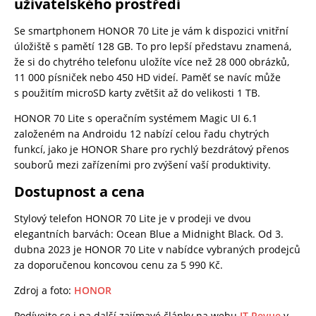
uživatelského prostředí
Se smartphonem HONOR 70 Lite je vám k dispozici vnitřní
úložiště s pamětí 128 GB. To pro lepší představu znamená,
že si do chytrého telefonu uložíte více než 28 000 obrázků,
11 000 písniček nebo 450 HD videí. Paměť se navíc může
s použitím microSD karty zvětšit až do velikosti 1 TB.
HONOR 70 Lite s operačním systémem Magic UI 6.1
založeném na Androidu 12 nabízí celou řadu chytrých
funkcí, jako je HONOR Share pro rychlý bezdrátový přenos
souborů mezi zařízeními pro zvýšení vaší produktivity.
Dostupnost a cena
Stylový telefon HONOR 70 Lite je v prodeji ve dvou
elegantních barvách: Ocean Blue a Midnight Black. Od 3.
dubna 2023 je HONOR 70 Lite v nabídce vybraných prodejců
za doporučenou koncovou cenu za 5 990 Kč.
Zdroj a foto:
HONOR
Podívejte se i na další zajímavé články na webu
IT Revue
v