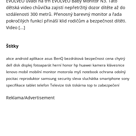
EVOLVEO uvádí na trh EVOLVEO Baby Monitor N3. Tato
dětská video chůvička zajistí nepřetržitý dozor dítěte až do
vzdálenosti 300 metrů. Přenosný barevný monitor a řada
pokročilých funkcí přináší klid rodičům a bezpečnost dítěti.
Video
[...]
Štítky
akce
android
aplikace
asus
BenQ
bezdrátová
bezpečnost
cena
chytrý
dell
disk
displej
fotoaparát
herní
honor
hp
huawei
kamera
klávesnice
lenovo
mobil
mobilní
monitor
motorola
myš
notebook
ochrana
odolný
pocitac
reproduktor
samsung
security
sleva
sluchátka
smartphone
sony
specifikace
tablet
telefon
Televize
tisk
tiskárna
top
tv
zabezpečení
Reklama/Advertisement