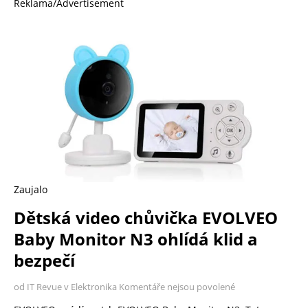
Reklama/Advertisement
Zaujalo
Dětská video chůvička EVOLVEO
Baby Monitor N3 ohlídá klid a
bezpečí
od IT Revue v Elektronika
Komentáře nejsou povolené