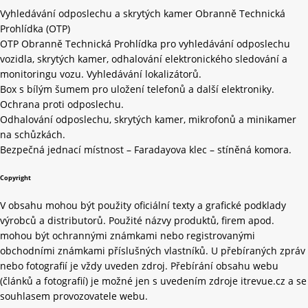
Vyhledávání odposlechu a skrytých kamer Obranně Technická
Prohlídka (OTP)
OTP Obranně Technická Prohlídka pro vyhledávání odposlechu
vozidla, skrytých kamer, odhalování elektronického sledování a
monitoringu vozu. Vyhledávání lokalizátorů.
Box s bílým šumem pro uložení telefonů a další elektroniky.
Ochrana proti odposlechu.
Odhalování odposlechu, skrytých kamer, mikrofonů a minikamer
na schůzkách.
Bezpečná jednací místnost – Faradayova klec – stíněná komora.
Copyright
V obsahu mohou být použity oficiální texty a grafické podklady
výrobců a distributorů. Použité názvy produktů, firem apod.
mohou být ochrannými známkami nebo registrovanými
obchodními známkami příslušných vlastníků. U přebíraných zpráv
nebo fotografií je vždy uveden zdroj. Přebírání obsahu webu
(článků a fotografií) je možné jen s uvedením zdroje itrevue.cz a se
souhlasem provozovatele webu.