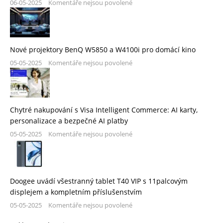
06-05-2025
Komentáře nejsou povolené
Nové projektory BenQ W5850 a W4100i pro domácí kino
05-05-2025
Komentáře nejsou povolené
Chytré nakupování s Visa Intelligent Commerce: AI karty,
personalizace a bezpečné AI platby
05-05-2025
Komentáře nejsou povolené
Doogee uvádí všestranný tablet T40 VIP s 11palcovým
displejem a kompletním příslušenstvím
05-05-2025
Komentáře nejsou povolené