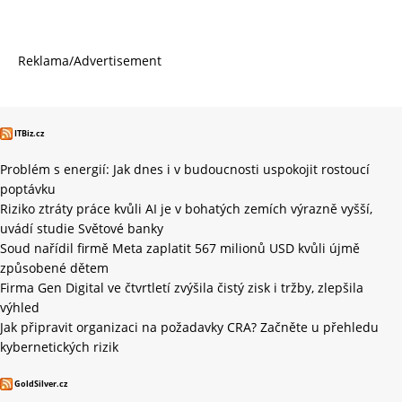
Reklama/Advertisement
ITBiz.cz
Problém s energií: Jak dnes i v budoucnosti uspokojit rostoucí
poptávku
Riziko ztráty práce kvůli AI je v bohatých zemích výrazně vyšší,
uvádí studie Světové banky
Soud nařídil firmě Meta zaplatit 567 milionů USD kvůli újmě
způsobené dětem
Firma Gen Digital ve čtvrtletí zvýšila čistý zisk i tržby, zlepšila
výhled
Jak připravit organizaci na požadavky CRA? Začněte u přehledu
kybernetických rizik
GoldSilver.cz