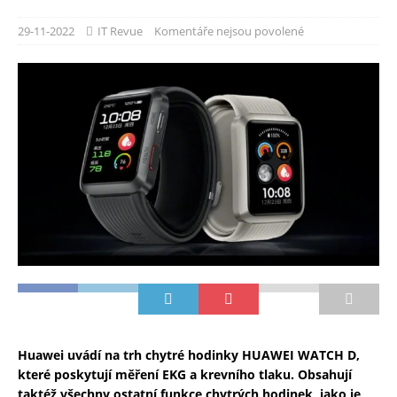
29-11-2022
IT Revue
Komentáře nejsou povolené
Huawei uvádí na trh chytré hodinky HUAWEI WATCH D,
které poskytují měření EKG a krevního tlaku. Obsahují
taktéž všechny ostatní funkce chytrých hodinek, jako je