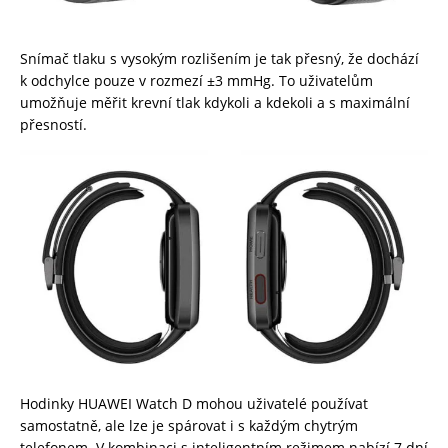
Snímač tlaku s vysokým rozlišením je tak přesný, že dochází
k odchylce pouze v rozmezí ±3 mmHg. To uživatelům
umožňuje měřit krevní tlak kdykoli a kdekoli a s maximální
přesností.
Hodinky HUAWEI Watch D mohou uživatelé používat
samostatně, ale lze je spárovat i s každým chytrým
telefonem. V kombinaci s inteligentním režimem nabízí 7 dní