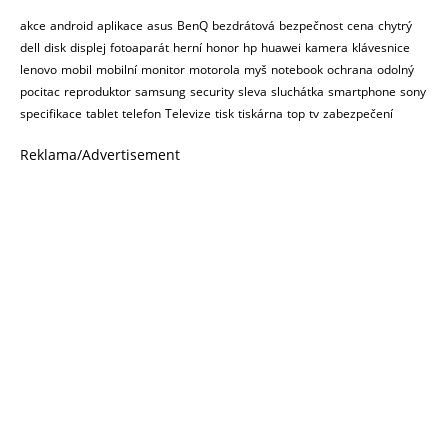
akce
android
aplikace
asus
BenQ
bezdrátová
bezpečnost
cena
chytrý
dell
disk
displej
fotoaparát
herní
honor
hp
huawei
kamera
klávesnice
lenovo
mobil
mobilní
monitor
motorola
myš
notebook
ochrana
odolný
pocitac
reproduktor
samsung
security
sleva
sluchátka
smartphone
sony
specifikace
tablet
telefon
Televize
tisk
tiskárna
top
tv
zabezpečení
Reklama/Advertisement