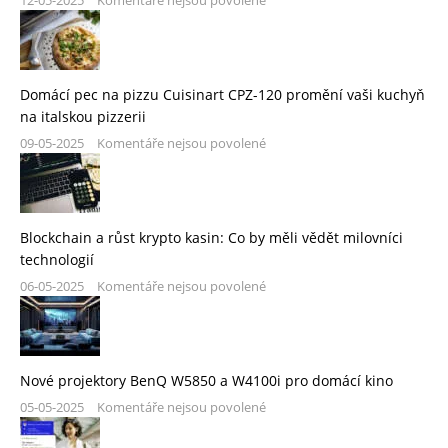
Domácí pec na pizzu Cuisinart CPZ-120 promění vaši kuchyň
na italskou pizzerii
09-05-2025
Komentáře nejsou povolené
Blockchain a růst krypto kasin: Co by měli vědět milovníci
technologií
06-05-2025
Komentáře nejsou povolené
Nové projektory BenQ W5850 a W4100i pro domácí kino
05-05-2025
Komentáře nejsou povolené