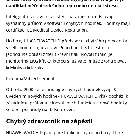
například měření srdečního tepu nebo detekci stresu.
Inteligentní zdravotní asistent na zápěstí představuje
významný průlom v softwaru chytrých hodinek. Hodinky mají
certifikaci CE Medical Device Regulation.
Hodinky HUAWEI WATCH D představují chytrého pomocníka
v self-monitoringu zdraví. Pohodlně, bezbolestně a
jednoduše dokáží změřit krevní tlak. Novou funkcí je i
monitoring EKG křivky, kterou si uživatel může zkontrolovat
kdykoliv a kdekoliv.
Reklama/Advertisement
Od roku 2000 se technologie chytrých hodinek vyvíjí. S
uvedením nových hodinek HUAWEI WATCH D však dochází k
zásadnímu průlomu v inovativních funkcích a nové hodinky
se opět posunuly na další úroveň.
Chytrý zdravotník na zápěstí
HUAWEI WATCH D jsou plně funkční chytré hodinky, které