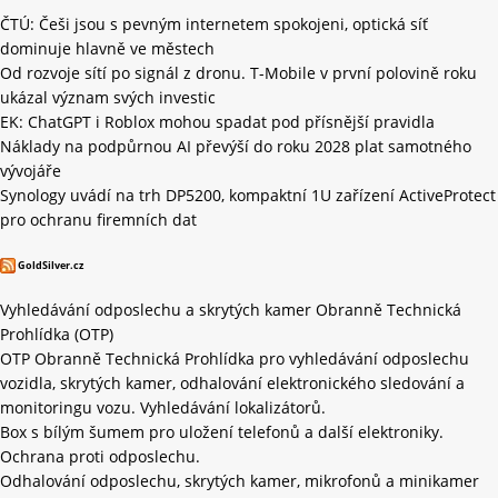
ČTÚ: Češi jsou s pevným internetem spokojeni, optická síť
dominuje hlavně ve městech
Od rozvoje sítí po signál z dronu. T-Mobile v první polovině roku
ukázal význam svých investic
EK: ChatGPT i Roblox mohou spadat pod přísnější pravidla
Náklady na podpůrnou AI převýší do roku 2028 plat samotného
vývojáře
Synology uvádí na trh DP5200, kompaktní 1U zařízení ActiveProtect
pro ochranu firemních dat
GoldSilver.cz
Vyhledávání odposlechu a skrytých kamer Obranně Technická
Prohlídka (OTP)
OTP Obranně Technická Prohlídka pro vyhledávání odposlechu
vozidla, skrytých kamer, odhalování elektronického sledování a
monitoringu vozu. Vyhledávání lokalizátorů.
Box s bílým šumem pro uložení telefonů a další elektroniky.
Ochrana proti odposlechu.
Odhalování odposlechu, skrytých kamer, mikrofonů a minikamer