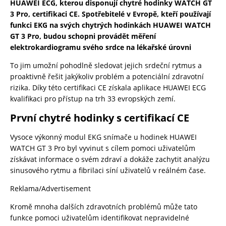
HUAWEI ECG, kterou disponují chytré hodinky WATCH GT
3 Pro, certifikaci CE. Spotřebitelé v Evropě, kteří používají
funkci EKG na svých chytrých hodinkách HUAWEI WATCH
GT 3 Pro, budou schopni provádět měření
elektrokardiogramu svého srdce na lékařské úrovni
To jim umožní pohodlně sledovat jejich srdeční rytmus a
proaktivně řešit jakýkoliv problém a potenciální zdravotní
rizika. Díky této certifikaci CE získala aplikace HUAWEI ECG
kvalifikaci pro přístup na trh 33 evropských zemí.
První chytré hodinky s certifikací CE
Vysoce výkonný modul EKG snímače u hodinek HUAWEI
WATCH GT 3 Pro byl vyvinut s cílem pomoci uživatelům
získávat informace o svém zdraví a dokáže zachytit analýzu
sinusového rytmu a fibrilaci síní uživatelů v reálném čase.
Reklama/Advertisement
Kromě mnoha dalších zdravotních problémů může tato
funkce pomoci uživatelům identifikovat nepravidelné