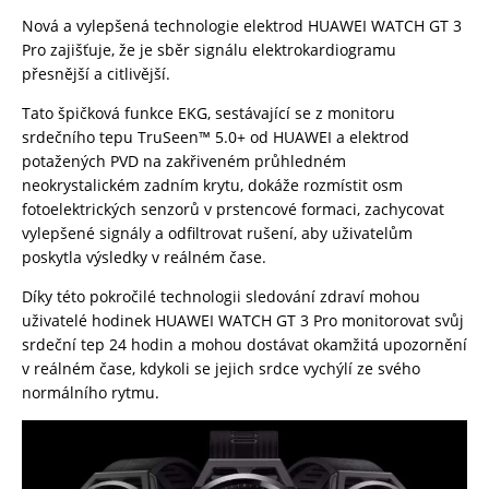
Nová a vylepšená technologie elektrod HUAWEI WATCH GT 3
Pro zajišťuje, že je sběr signálu elektrokardiogramu
přesnější a citlivější.
Tato špičková funkce EKG, sestávající se z monitoru
srdečního tepu TruSeen™ 5.0+ od HUAWEI a elektrod
potažených PVD na zakřiveném průhledném
neokrystalickém zadním krytu, dokáže rozmístit osm
fotoelektrických senzorů v prstencové formaci, zachycovat
vylepšené signály a odfiltrovat rušení, aby uživatelům
poskytla výsledky v reálném čase.
Díky této pokročilé technologii sledování zdraví mohou
uživatelé hodinek HUAWEI WATCH GT 3 Pro monitorovat svůj
srdeční tep 24 hodin a mohou dostávat okamžitá upozornění
v reálném čase, kdykoli se jejich srdce vychýlí ze svého
normálního rytmu.