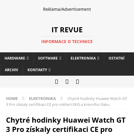
Reklama/Advertisement
IT REVUE
INFORMACE O TECHNICE
HARDWARE
SOFTWARE
ELEKTRONIKA
OSTATNÍ
ARCHIV
KONTAKTY
HOME
ELEKTRONIKA
Chytré hodinky Huawei Watch GT
3 Pro získaly certifikaci CE pro měření EKG a krevního tlaku
Chytré hodinky Huawei Watch GT
3 Pro získaly certifikaci CE pro