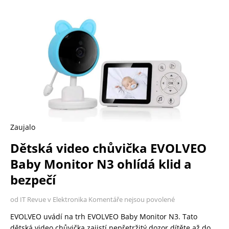
Zaujalo
Dětská video chůvička EVOLVEO
Baby Monitor N3 ohlídá klid a
bezpečí
od IT Revue v Elektronika
Komentáře nejsou povolené
EVOLVEO uvádí na trh EVOLVEO Baby Monitor N3. Tato
dětská video chůvička zajistí nepřetržitý dozor dítěte až do