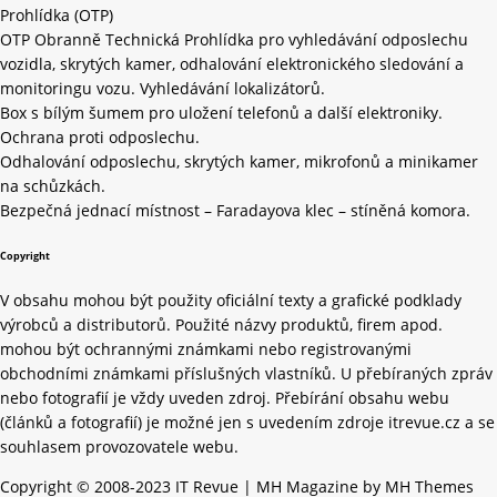
Prohlídka (OTP)
OTP Obranně Technická Prohlídka pro vyhledávání odposlechu
vozidla, skrytých kamer, odhalování elektronického sledování a
monitoringu vozu. Vyhledávání lokalizátorů.
Box s bílým šumem pro uložení telefonů a další elektroniky.
Ochrana proti odposlechu.
Odhalování odposlechu, skrytých kamer, mikrofonů a minikamer
na schůzkách.
Bezpečná jednací místnost – Faradayova klec – stíněná komora.
Copyright
V obsahu mohou být použity oficiální texty a grafické podklady
výrobců a distributorů. Použité názvy produktů, firem apod.
mohou být ochrannými známkami nebo registrovanými
obchodními známkami příslušných vlastníků. U přebíraných zpráv
nebo fotografií je vždy uveden zdroj. Přebírání obsahu webu
(článků a fotografií) je možné jen s uvedením zdroje itrevue.cz a se
souhlasem provozovatele webu.
Copyright © 2008-2023 IT Revue | MH Magazine by MH Themes