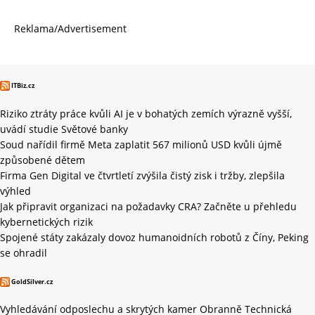
Reklama/Advertisement
ITBiz.cz
Riziko ztráty práce kvůli AI je v bohatých zemích výrazně vyšší,
uvádí studie Světové banky
Soud nařídil firmě Meta zaplatit 567 milionů USD kvůli újmě
způsobené dětem
Firma Gen Digital ve čtvrtletí zvýšila čistý zisk i tržby, zlepšila
výhled
Jak připravit organizaci na požadavky CRA? Začněte u přehledu
kybernetických rizik
Spojené státy zakázaly dovoz humanoidních robotů z Číny, Peking
se ohradil
GoldSilver.cz
Vyhledávání odposlechu a skrytých kamer Obranně Technická