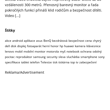
vzdálenosti 300 metrů. Přenosný barevný monitor a řada
pokročilých funkcí přináší klid rodičům a bezpečnost dítěti.
Video
[...]
Štítky
akce
android
aplikace
asus
BenQ
bezdrátová
bezpečnost
cena
chytrý
dell
disk
displej
fotoaparát
herní
honor
hp
huawei
kamera
klávesnice
lenovo
mobil
mobilní
monitor
motorola
myš
notebook
ochrana
odolný
pocitac
reproduktor
samsung
security
sleva
sluchátka
smartphone
sony
specifikace
tablet
telefon
Televize
tisk
tiskárna
top
tv
zabezpečení
Reklama/Advertisement