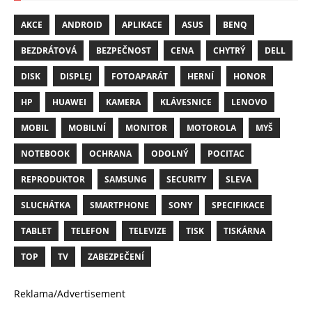
AKCE
ANDROID
APLIKACE
ASUS
BENQ
BEZDRÁTOVÁ
BEZPEČNOST
CENA
CHYTRÝ
DELL
DISK
DISPLEJ
FOTOAPARÁT
HERNÍ
HONOR
HP
HUAWEI
KAMERA
KLÁVESNICE
LENOVO
MOBIL
MOBILNÍ
MONITOR
MOTOROLA
MYŠ
NOTEBOOK
OCHRANA
ODOLNÝ
POCITAC
REPRODUKTOR
SAMSUNG
SECURITY
SLEVA
SLUCHÁTKA
SMARTPHONE
SONY
SPECIFIKACE
TABLET
TELEFON
TELEVIZE
TISK
TISKÁRNA
TOP
TV
ZABEZPEČENÍ
Reklama/Advertisement