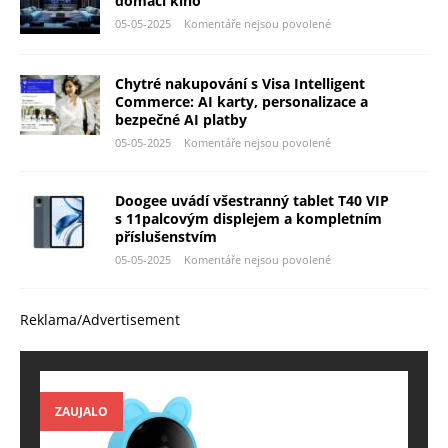
domácí kino
05-05-2025
Komentáře nejsou povolené
Chytré nakupování s Visa Intelligent
Commerce: AI karty, personalizace a
bezpečné AI platby
05-05-2025
Komentáře nejsou povolené
Doogee uvádí všestranný tablet T40 VIP
s 11palcovým displejem a kompletním
příslušenstvím
05-05-2025
Komentáře nejsou povolené
Reklama/Advertisement
ZAUJALO