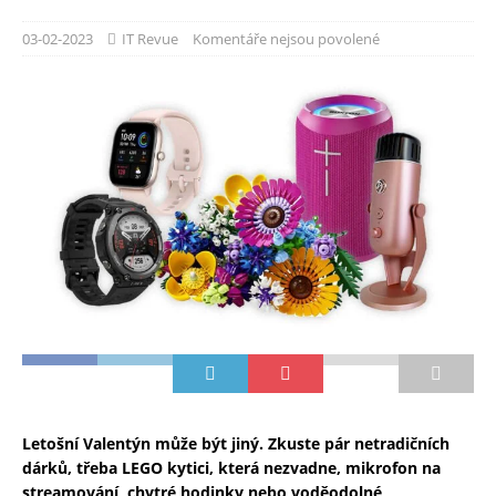
03-02-2023
IT Revue
Komentáře nejsou povolené
Letošní Valentýn může být jiný. Zkuste pár netradičních
dárků, třeba LEGO kytici, která nezvadne, mikrofon na
streamování, chytré hodinky nebo voděodolné