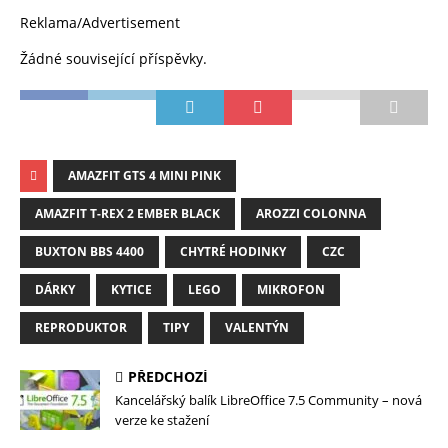
Reklama/Advertisement
Žádné související příspěvky.
AMAZFIT GTS 4 MINI PINK
AMAZFIT T-REX 2 EMBER BLACK
AROZZI COLONNA
BUXTON BBS 4400
CHYTRÉ HODINKY
CZC
DÁRKY
KYTICE
LEGO
MIKROFON
REPRODUKTOR
TIPY
VALENTÝN
PŘEDCHOZÍ
Kancelářský balík LibreOffice 7.5 Community – nová
verze ke stažení