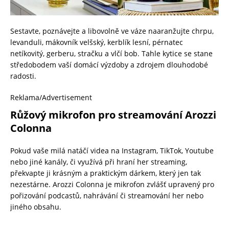
Sestavte, poznávejte a libovolně ve váze naaranžujte chrpu,
levanduli, mákovník velšský, kerblík lesní, pérnatec
netíkovitý, gerberu, stračku a vlčí bob. Tahle kytice se stane
středobodem vaší domácí výzdoby a zdrojem dlouhodobé
radosti.
Reklama/Advertisement
Růžový mikrofon pro streamování Arozzi
Colonna
Pokud vaše milá natáčí videa na Instagram, TikTok, Youtube
nebo jiné kanály, či využívá při hraní her streaming,
překvapte ji krásným a praktickým dárkem, který jen tak
nezestárne. Arozzi Colonna je mikrofon zvlášť upravený pro
pořizování podcastů, nahrávání či streamování her nebo
jiného obsahu.