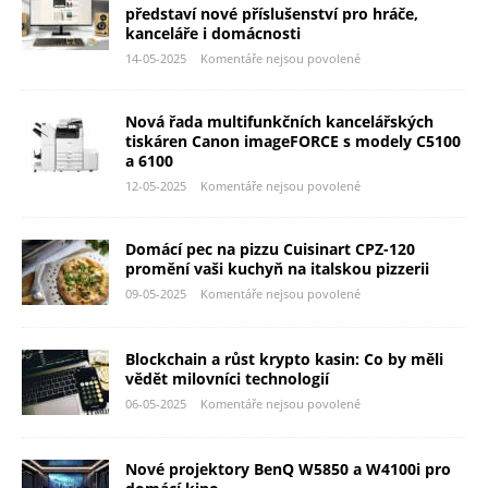
představí nové příslušenství pro hráče,
kanceláře i domácnosti
14-05-2025
Komentáře nejsou povolené
Nová řada multifunkčních kancelářských
tiskáren Canon imageFORCE s modely C5100
a 6100
12-05-2025
Komentáře nejsou povolené
Domácí pec na pizzu Cuisinart CPZ-120
promění vaši kuchyň na italskou pizzerii
09-05-2025
Komentáře nejsou povolené
Blockchain a růst krypto kasin: Co by měli
vědět milovníci technologií
06-05-2025
Komentáře nejsou povolené
Nové projektory BenQ W5850 a W4100i pro