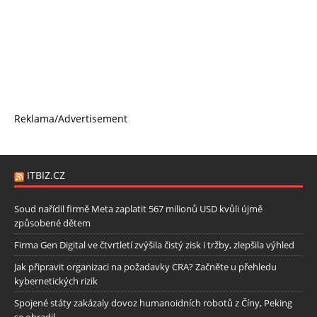
Reklama/Advertisement
ITBIZ.CZ
Soud nařídil firmě Meta zaplatit 567 milionů USD kvůli újmě
způsobené dětem
Firma Gen Digital ve čtvrtletí zvýšila čistý zisk i tržby, zlepšila výhled
Jak připravit organizaci na požadavky CRA? Začněte u přehledu
kybernetických rizik
Spojené státy zakázaly dovoz humanoidních robotů z Číny, Peking
se ohradil