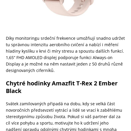
Díky monitoringu srdeční frekvence umožňují snadno udržet
tu správnou intenzitu aerobního cvičení a nabízí i měření
hladiny kyslíku v krvi či míry stresu a spoustu dalších funkcí.
1,65“ FHD AMOLED displej podporuje funkci Always-on
Display a je možné na něm nastavit jeden z 50 druhů různě
designovaných ciferníků.
Chytré hodinky Amazfit T-Rex 2 Ember
Black
Svátek zamilovaných připadá na dobu, kdy se velká část
novoročních předsevzetí vytrácí a lidé se vrací k zaběhlému
stereotypnímu způsobu života. Pokud si váš partner dal za
cíl více pohybu a sportu, motivujte ho k udržení jeho
nadšení opravdu odolnými chytrými hodinkami s mnoha