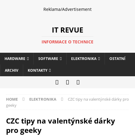
Reklama/Advertisement
IT REVUE
INFORMACE O TECHNICE
HARDWARE
SOFTWARE
ELEKTRONIKA
OSTATNÍ
ARCHIV
KONTAKTY
HOME
ELEKTRONIKA
CZC tipy na valentýnské dárky pro
geeky
CZC tipy na valentýnské dárky
pro geeky