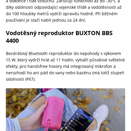
a dokonce i tlak vzduchu. Zaručují funkčnost až do -30°C a
díky odolnosti odpovídající vojenské třídě a vodotěsnosti až
do 100 hloubky metrů vydrží opravdu hodně. Při běžném
používání je stačí nabít jednou za 24 dní.
Vodotěsný reproduktor BUXTON BBS
4400
Bezdrátový Bluetooth reproduktor do nepohody s výkonem
15 W, který vydrží hrát až 11 hodin, vytváří působivé světelné
efekty, pro handsfree hovory má integrovaný mikrofon a
nerozhodí ho ani pád do vany nebo bazénu (má totiž stupeň
odolnosti IPX7).