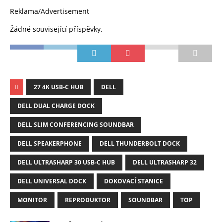
Reklama/Advertisement
Žádné související příspěvky.
27 4K USB-C HUB
DELL
DELL DUAL CHARGE DOCK
DELL SLIM CONFERENCING SOUNDBAR
DELL SPEAKERPHONE
DELL THUNDERBOLT DOCK
DELL ULTRASHARP 30 USB-C HUB
DELL ULTRASHARP 32
DELL UNIVERSAL DOCK
DOKOVACÍ STANICE
MONITOR
REPRODUKTOR
SOUNDBAR
TOP