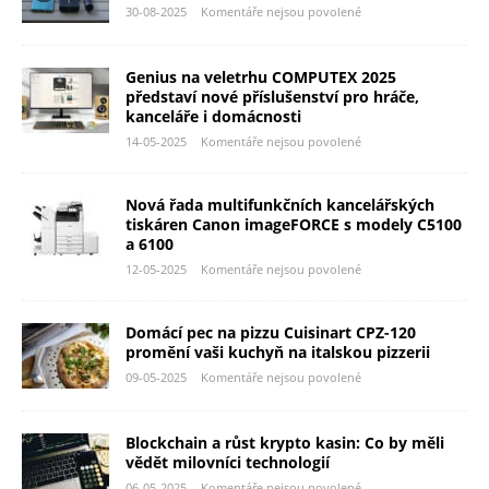
30-08-2025
Komentáře nejsou povolené
Genius na veletrhu COMPUTEX 2025
představí nové příslušenství pro hráče,
kanceláře i domácnosti
14-05-2025
Komentáře nejsou povolené
Nová řada multifunkčních kancelářských
tiskáren Canon imageFORCE s modely C5100
a 6100
12-05-2025
Komentáře nejsou povolené
Domácí pec na pizzu Cuisinart CPZ-120
promění vaši kuchyň na italskou pizzerii
09-05-2025
Komentáře nejsou povolené
Blockchain a růst krypto kasin: Co by měli
vědět milovníci technologií
06-05-2025
Komentáře nejsou povolené