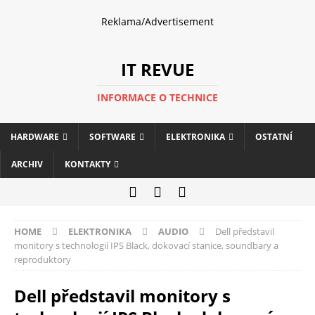
Reklama/Advertisement
IT REVUE
INFORMACE O TECHNICE
HARDWARE
SOFTWARE
ELEKTRONIKA
OSTATNÍ
ARCHIV
KONTAKTY
HOME
ELEKTRONIKA
AUDIO
Dell představil
monitory s technologií IPS Black, dokovací stanice, soundbary a
reproduktory
Dell představil monitory s