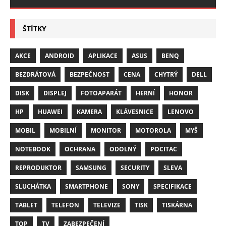
ŠTÍTKY
AKCE
ANDROID
APLIKACE
ASUS
BENQ
BEZDRÁTOVÁ
BEZPEČNOST
CENA
CHYTRÝ
DELL
DISK
DISPLEJ
FOTOAPARÁT
HERNÍ
HONOR
HP
HUAWEI
KAMERA
KLÁVESNICE
LENOVO
MOBIL
MOBILNÍ
MONITOR
MOTOROLA
MYŠ
NOTEBOOK
OCHRANA
ODOLNÝ
POCITAC
REPRODUKTOR
SAMSUNG
SECURITY
SLEVA
SLUCHÁTKA
SMARTPHONE
SONY
SPECIFIKACE
TABLET
TELEFON
TELEVIZE
TISK
TISKÁRNA
TOP
TV
ZABEZPEČENÍ