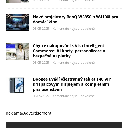
Nové projektory BenQ W5850 a W4100i pro
domácí kino
05-05-2025
Komentáře nejsou povolené
Chytré nakupování s Visa Intelligent
Commerce: AI karty, personalizace a
bezpečné AI platby
05-05-2025
Komentáře nejsou povolené
Doogee uvádí všestranný tablet T40 VIP
s 11palcovým displejem a kompletním
příslušenstvím
05-05-2025
Komentáře nejsou povolené
Reklama/Advertisement