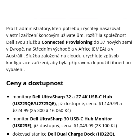
Pro IT administrátory, kteří potřebují rychleji nasazovat
vlastní zařízení koncovým uživatelům, rozšířila společnost
Dell svou službu
Connected Provisioning
do 37 nových zemí
v Evropě, na Středním východě a v Africe (EMEA) a v
Austrálii. Služba založená na cloudu urychluje způsob
konfigurace zařízení, aby byla připravena k použití ihned po
vybalení.
Ceny a dostupnost
monitory
Dell
UltraSharp 32
a
27 4K USB-C Hub
(U3223QE/U2723QE),
již dostupné, cena: $1,149.99 a
$724.99 (25 300 a 16 060 Kč)
monitor
Dell UltraSharp 30 USB-C Hub Monitor
(U3023E),
již dostupný, cena: $1,049.99 (23 100 Kč)
dokovací stanice
Dell Dual Charge Dock (HD22Q),