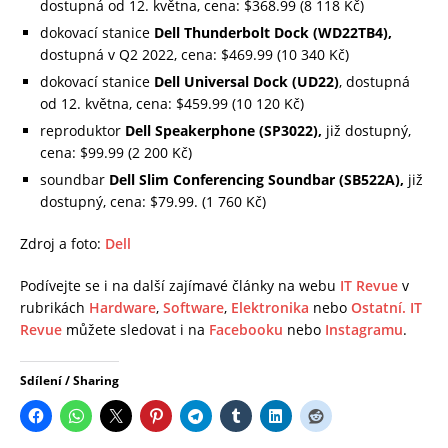
dostupná od 12. května, cena: $368.99 (8 118 Kč)
dokovací stanice
Dell Thunderbolt Dock (WD22TB4),
dostupná v Q2 2022, cena: $469.99 (10 340 Kč)
dokovací stanice
Dell Universal Dock (UD22)
, dostupná
od 12. května, cena: $459.99 (10 120 Kč)
reproduktor
Dell Speakerphone (SP3022),
již dostupný,
cena: $99.99 (2 200 Kč)
soundbar
Dell Slim Conferencing Soundbar (SB522A),
již
dostupný, cena: $79.99. (1 760 Kč)
Zdroj a foto:
Dell
Podívejte se i na další zajímavé články na webu
IT Revue
v
rubrikách
Hardware
,
Software
,
Elektronika
nebo
Ostatní.
IT
Revue
můžete sledovat i na
Facebooku
nebo
Instagramu
.
Sdílení / Sharing