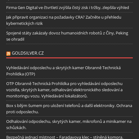
Firma Gen Digital ve čtvrtletí zvýšila čistý zisk i tržby, zlepšila výhled
Jak připravit organizaci na požadavky CRA? Začněte u přehledu
kybernetických rizik
Spojené státy zakázaly dovoz humanoidních robotů z Číny, Peking
se ohradil
GOLDSILVER.CZ
Vyhledávání odposlechu a skrytých kamer Obranně Technická
Prohlídka (OTP)
OTP Obranně Technická Prohlídka pro vyhledávání odposlechu
vozidla, skrytých kamer, odhalování elektronického sledování a
monitoringu vozu. Vyhledávání lokalizátorů.
Box s bílým šumem pro uložení telefonů a další elektroniky. Ochrana
proti odposlechu.
Odhalování odposlechu, skrytých kamer, mikrofonů a minikamer na
schůzkách.
Bezpečná jednací místnost – Faradayova klec – stíněná komora.