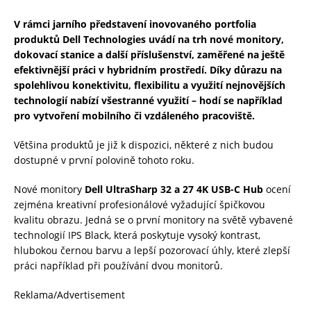
V rámci jarního představení inovovaného portfolia
produktů Dell Technologies uvádí na trh nové monitory,
dokovací stanice a další příslušenství, zaměřené na ještě
efektivnější práci v hybridním prostředí. Díky důrazu na
spolehlivou konektivitu, flexibilitu a využití nejnovějších
technologií nabízí všestranné využití – hodí se například
pro vytvoření mobilního či vzdáleného pracoviště.
Většina produktů je již k dispozici, některé z nich budou
dostupné v první polovině tohoto roku.
Nové monitory
Dell UltraSharp 32 a 27 4K USB-C Hub
ocení
zejména kreativní profesionálové vyžadující špičkovou
kvalitu obrazu. Jedná se o první monitory na světě vybavené
technologií IPS Black, která poskytuje vysoký kontrast,
hlubokou černou barvu a lepší pozorovací úhly, které zlepší
práci například při používání dvou monitorů.
Reklama/Advertisement