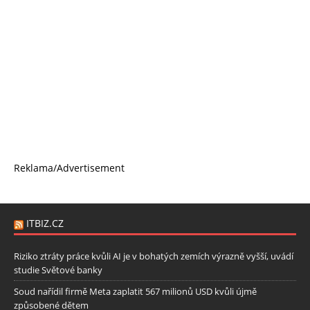
Reklama/Advertisement
ITBIZ.CZ
Riziko ztráty práce kvůli AI je v bohatých zemích výrazně vyšší, uvádí
studie Světové banky
Soud nařídil firmě Meta zaplatit 567 milionů USD kvůli újmě
způsobené dětem