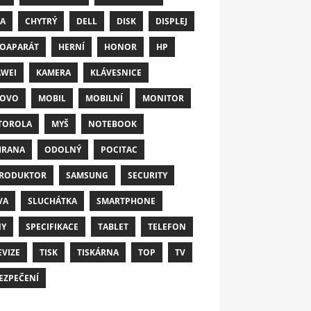
A
CHYTRÝ
DELL
DISK
DISPLEJ
OAPARÁT
HERNÍ
HONOR
HP
WEI
KAMERA
KLÁVESNICE
NOVO
MOBIL
MOBILNÍ
MONITOR
TOROLA
MYŠ
NOTEBOOK
HRANA
ODOLNÝ
POCITAC
RODUKTOR
SAMSUNG
SECURITY
VA
SLUCHÁTKA
SMARTPHONE
NY
SPECIFIKACE
TABLET
TELEFON
EVIZE
TISK
TISKÁRNA
TOP
TV
EZPEČENÍ