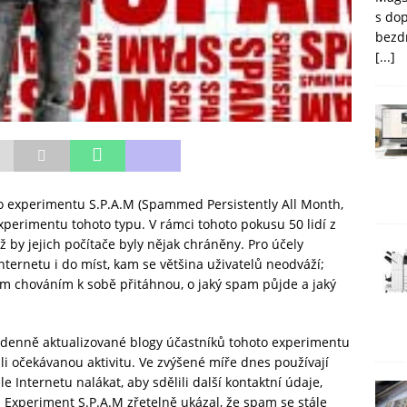
s do
bezd
[...]
o experimentu S.P.A.M (Spammed Persistently All Month,
xperimentu tohoto typu. V rámci tohoto pokusu 50 lidí z
 by jejich počítače byly nějak chráněny. Pro účely
nternetu i do míst, kam se většina uživatelů neodváží;
vým chováním k sobě přitáhnou, o jaký spam půjde a jaký
 denně aktualizované blogy účastníků tohoto experimentu
vili očekávanou aktivitu. Ve zvýšené míře dnes používají
le Internetu nalákat, aby sdělili další kontaktní údaje,
i. Experiment S.P.A.M zřetelně ukázal, že spam se stále