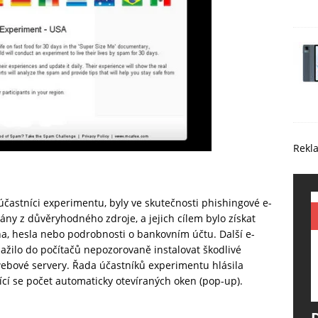
Rekl
účastníci experimentu, byly ve skutečnosti phishingové e-
lány z důvěryhodného zdroje, a jejich cílem bylo získat
éna, hesla nebo podrobnosti o bankovním účtu. Další e-
ažilo do počítačů nepozorovaně instalovat škodlivé
bové servery. Řada účastníků experimentu hlásila
jící se počet automaticky otevíraných oken (pop-up).