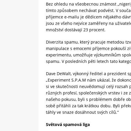
Bez ohledu na všeobecnou známost „nigerijs
tímto způsobem nechávat podvést. V současn
příjemce e-mailu je dědicem nějakého dávn
jsou ze všeho nejvíce zaměřeny na uživatelé 
množství dostávají 23 procent.
Diverzita spamu, který pracuje metodou tzv. 
manipulace s emocemi příjemce pokouší zís
experimentu, umožňuje výzkumníkům společ
spamu. V posledních pěti letech tato kateg
Dave DeWalt, výkonný ředitel a prezident 
„Experiment S.P.A.M nám ukázal, že dokonce 
si ve skutečnosti neuvědomují celý rozsah 
různých profesí, společenských vrstev i ze 
našeho pokusu, byli s problémem dobře obe
sobě přitáhli za tak krátkou dobu. Byli př
táhly ve snaze dosáhnout svých cílů.“
Světová spamová liga