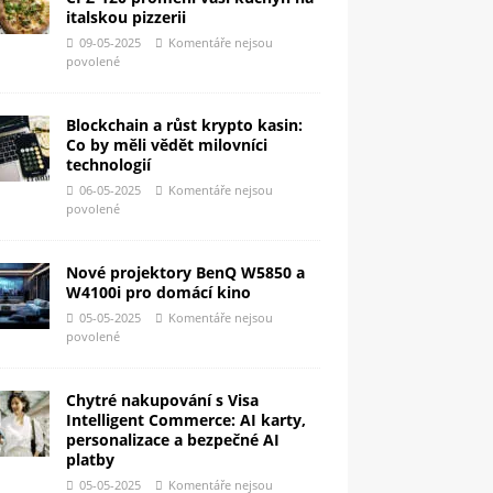
italskou pizzerii
09-05-2025
Komentáře nejsou
povolené
Blockchain a růst krypto kasin:
Co by měli vědět milovníci
technologií
06-05-2025
Komentáře nejsou
povolené
Nové projektory BenQ W5850 a
W4100i pro domácí kino
05-05-2025
Komentáře nejsou
povolené
Chytré nakupování s Visa
Intelligent Commerce: AI karty,
personalizace a bezpečné AI
platby
05-05-2025
Komentáře nejsou