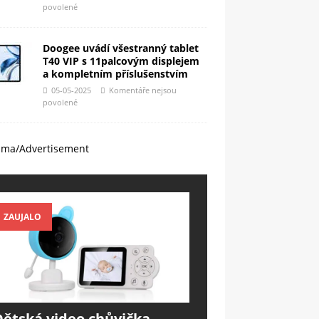
povolené
Doogee uvádí všestranný tablet
T40 VIP s 11palcovým displejem
a kompletním příslušenstvím
05-05-2025
Komentáře nejsou
povolené
ama/Advertisement
ZAUJALO
Dětská video chůvička