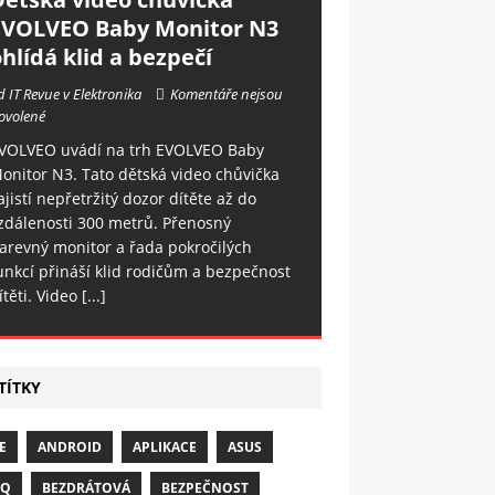
EVOLVEO Baby Monitor N3
hlídá klid a bezpečí
d IT Revue v Elektronika
Komentáře nejsou
ovolené
VOLVEO uvádí na trh EVOLVEO Baby
onitor N3. Tato dětská video chůvička
ajistí nepřetržitý dozor dítěte až do
zdálenosti 300 metrů. Přenosný
arevný monitor a řada pokročilých
unkcí přináší klid rodičům a bezpečnost
ítěti. Video
[...]
TÍTKY
E
ANDROID
APLIKACE
ASUS
NQ
BEZDRÁTOVÁ
BEZPEČNOST