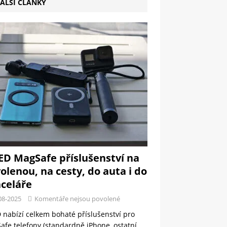
ALŠÍ ČLÁNKY
ED MagSafe příslušenství na
olenou, na cesty, do auta i do
celáře
08-2025
Komentáře nejsou povolené
 nabízí celkem bohaté příslušenství pro
fe telefony (standardně iPhone, ostatní