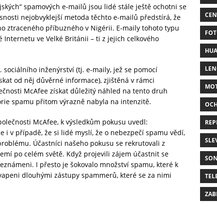
kých“ spamových e-mailů jsou lidé stále ještě ochotni se
CEN
osti nejobvyklejší metoda těchto e-mailů předstírá, že
o ztraceného příbuzného v Nigérii. E-maily tohoto typu
FOT
Internetu ve Velké Británii – ti z jejich celkového
HUA
LE
sociálního inženýrství (tj. e-maily, jež se pomocí
kat od něj důvěrné informace), zjištěná v rámci
MO
nosti McAfee získat důležitý náhled na tento druh
orie spamu přitom výrazně nabyla na intenzitě.
OC
společnosti McAfee, k výsledkům pokusu uvedl:
REP
i v případě, že si lidé myslí, že o nebezpečí spamu vědí,
SLE
problému. Účastníci našeho pokusu se rekrutovali z
zemí po celém světě. Když projevili zájem účastnit se
SO
známeni. I přesto je šokovalo množství spamu, které k
ekvapeni dlouhými zástupy spammerů, které se za nimi
TEL
ZAB