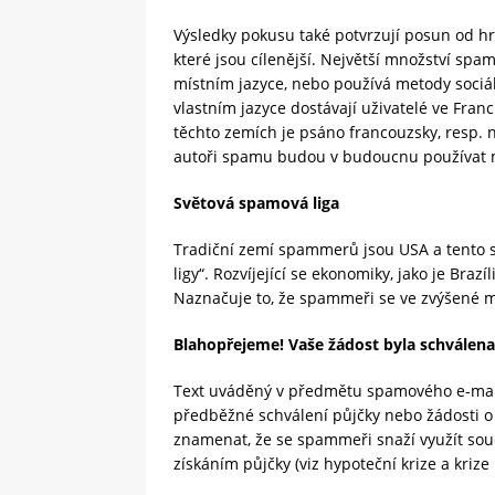
Výsledky pokusu také potvrzují posun od 
které jsou cílenější. Největší množství spa
místním jazyce, nebo používá metody sociá
vlastním jazyce dostávají uživatelé ve Fra
těchto zemích je psáno francouzsky, resp. 
autoři spamu budou v budoucnu používat mí
Světová spamová liga
Tradiční zemí spammerů jsou USA a tento st
ligy“. Rozvíjející se ekonomiky, jako je Brazíl
Naznačuje to, že spammeři se ve zvýšené mí
Blahopřejeme! Vaše žádost byla schválen
Text uváděný v předmětu spamového e-mailu
předběžné schválení půjčky nebo žádosti o 
znamenat, že se spammeři snaží využít souč
získáním půjčky (viz hypoteční krize a krize 