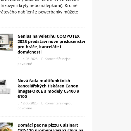
plňkovými kryty nebo nálepkami). Kromě
rátového nabíjení z powerbanky můžete
Genius na veletrhu COMPUTEX
2025 představí nové příslušenství
pro hráče, kanceláře i
domácnosti
14-05-2025
Komentáře nejsou
povolené
Nová řada multifunkčních
kancelářských tiskáren Canon
imageFORCE s modely C5100 a
6100
12-05-2025
Komentáře nejsou
povolené
Domácí pec na pizzu Cuisinart
CPZ-120 promění vaši kuchyň na