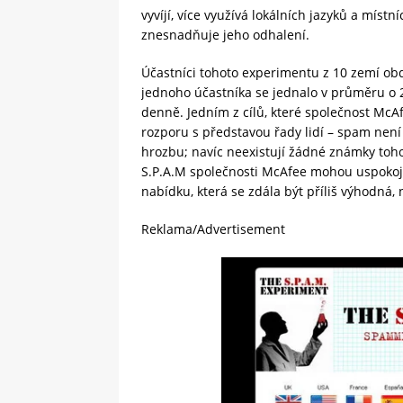
vyvíjí, více využívá lokálních jazyků a místní
znesnadňuje jeho odhalení.
Účastníci tohoto experimentu z 10 zemí ob
jednoho účastníka se jednalo v průměru o 
denně. Jedním z cílů, které společnost McAf
rozporu s představou řady lidí – spam není
hrozbu; navíc neexistují žádné známky toho
S.P.A.M společnosti McAfee mohou uspokoji
nabídku, která se zdála být příliš výhodná,
Reklama/Advertisement