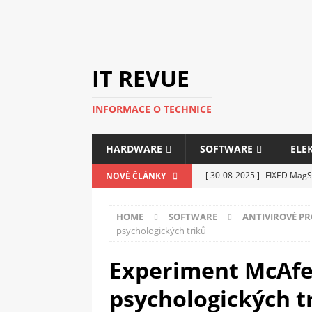
IT REVUE
INFORMACE O TECHNICE
HARDWARE
SOFTWARE
ELE
[ 30-08-2025 ]
FIXED MagSa
NOVÉ ČLÁNKY
ELEKTRONIKA
HOME
SOFTWARE
ANTIVIROVÉ P
[ 14-05-2025 ]
Genius na v
psychologických triků
kanceláře i domácnosti
Experiment McAfe
[ 12-05-2025 ]
Nová řada m
psychologických t
C5100 a 6100
PERIFERI