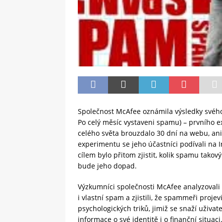
Společnost McAfee oznámila výsledky svéh
Po celý měsíc vystaveni spamu) – prvního e
celého světa brouzdalo 30 dní na webu, aniž
experimentu se jeho účastníci podívali na I
cílem bylo přitom zjistit, kolik spamu tako
bude jeho dopad.
Výzkumníci společnosti McAfee analyzovali
i vlastní spam a zjistili, že spammeři proje
psychologických triků, jimiž se snaží uživate
informace o své identitě i o finanční situac