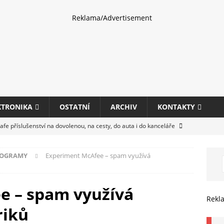
Reklama/Advertisement
KTRONIKA
OSTATNÍ
ARCHIV
KONTAKTY
fe příslušenství na dovolenou, na cesty, do auta i do kanceláře
ROGRAMY
Experiment McAfee – spam využívá
eletrhu COMPUTEX 2025 představí nové příslušenství pro hráče,
HARDWARE
e – spam využívá
ultifunkčních kancelářských tiskáren Canon imageFORCE s modely
Rekl
riků
E