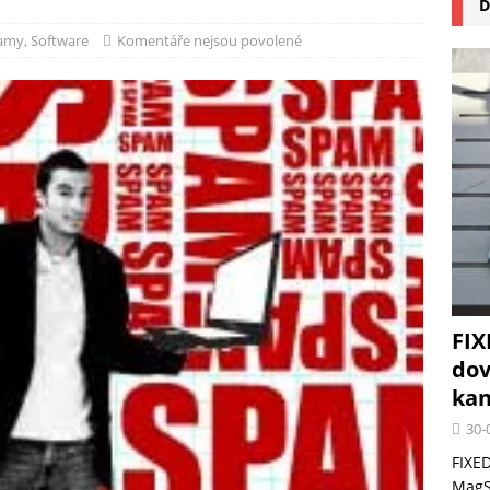
D
na pizzu Cuisinart CPZ-120 promění vaši kuchyň na italskou pizzerii
ramy
,
Software
Komentáře nejsou povolené
 růst krypto kasin: Co by měli vědět milovníci technologií
FIX
dov
kan
30-
FIXED
MagSa