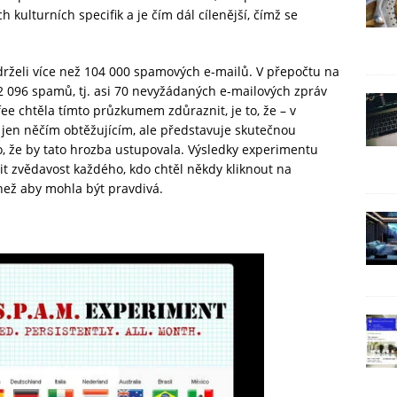
ch kulturních specifik a je čím dál cílenější, čímž se
drželi více než 104 000 spamových e-mailů. V přepočtu na
2 096 spamů, tj. asi 70 nevyžádaných e-mailových zpráv
ee chtěla tímto průzkumem zdůraznit, je to, že – v
 jen něčím obtěžujícím, ale představuje skutečnou
, že by tato hrozba ustupovala. Výsledky experimentu
t zvědavost každého, kdo chtěl někdy kliknout na
 než aby mohla být pravdivá.