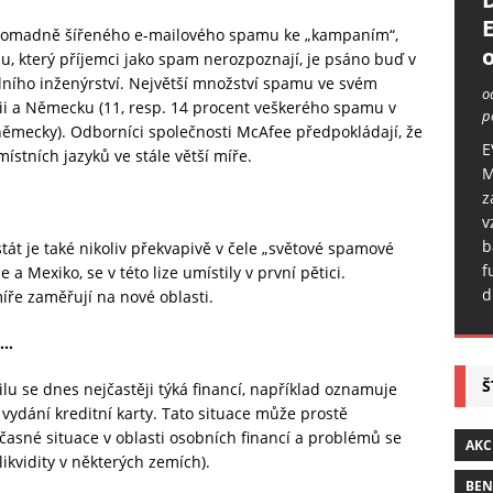
hromadně šířeného e-mailového spamu ke „kampaním“,
o
mu, který příjemci jako spam nerozpoznají, je psáno buď v
lního inženýrství. Největší množství spamu ve svém
o
ncii a Německu (11, resp. 14 procent veškerého spamu v
p
německy). Odborníci společnosti McAfee předpokládají, že
E
stních jazyků ve stále větší míře.
M
z
v
b
át je také nikoliv překvapivě v čele „světové spamové
f
ie a Mexiko, se v této lize umístily v první pětici.
d
ře zaměřují na nové oblasti.
a…
Š
 se dnes nejčastěji týká financí, například oznamuje
vydání kreditní karty. Tato situace může prostě
asné situace v oblasti osobních financí a problémů se
AKC
likvidity v některých zemích).
BE