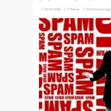
[ 09-05-2025 ]
Domácí pec 
02-07-2008
IT Revue
Antivirové prog
OSTATNÍ
[ 06-05-2025 ]
Blockchain a
SOFTWARE