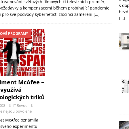
streamování světových filmových či televizních premiér,
s do
mi, požadavky a kompenzacemi během probíhající pandemie
bezd
ku pro své podvody kybernetičtí zločinci zaměření
[…]
[...]
ROVÉ PROGRAMY
iment McAfee –
využívá
ologických triků
008
IT Revue
e nejsou povolené
st McAfee oznámila
 svého experimentu