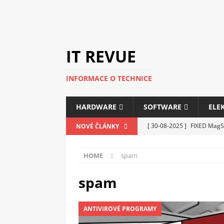
IT REVUE
INFORMACE O TECHNICE
HARDWARE
SOFTWARE
ELE
[ 30-08-2025 ]
FIXED MagSa
NOVÉ ČLÁNKY
ELEKTRONIKA
HOME
spam
[ 14-05-2025 ]
Genius na v
kanceláře i domácnosti
spam
[ 12-05-2025 ]
Nová řada m
ANTIVIROVÉ PROGRAMY
C5100 a 6100
PERIFERI