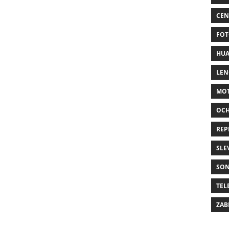
CEN
FOT
HUA
LE
MO
OC
REP
SLE
SO
TEL
ZAB