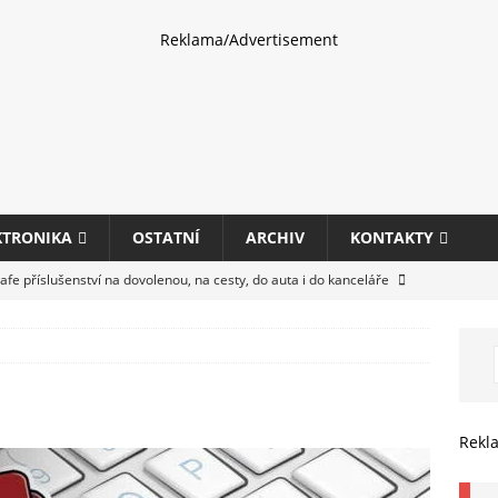
Reklama/Advertisement
KTRONIKA
OSTATNÍ
ARCHIV
KONTAKTY
fe příslušenství na dovolenou, na cesty, do auta i do kanceláře
eletrhu COMPUTEX 2025 představí nové příslušenství pro hráče,
HARDWARE
ultifunkčních kancelářských tiskáren Canon imageFORCE s modely
Rekl
E