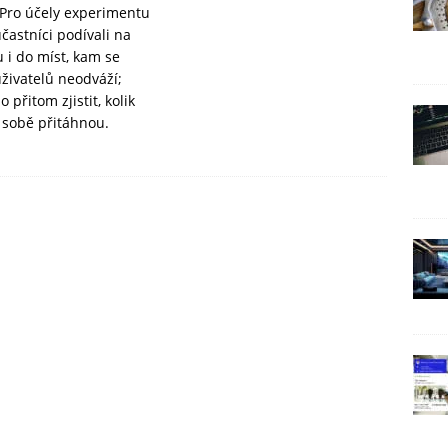
 Pro účely experimentu
častníci podívali na
u i do míst, kam se
uživatelů neodváží;
o přitom zjistit, kolik
sobě přitáhnou.