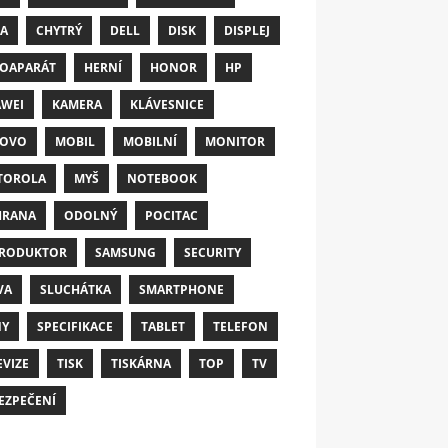
A
CHYTRÝ
DELL
DISK
DISPLEJ
OAPARÁT
HERNÍ
HONOR
HP
WEI
KAMERA
KLÁVESNICE
NOVO
MOBIL
MOBILNÍ
MONITOR
TOROLA
MYŠ
NOTEBOOK
HRANA
ODOLNÝ
POCITAC
RODUKTOR
SAMSUNG
SECURITY
VA
SLUCHÁTKA
SMARTPHONE
NY
SPECIFIKACE
TABLET
TELEFON
EVIZE
TISK
TISKÁRNA
TOP
TV
EZPEČENÍ