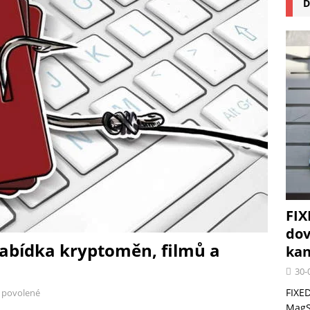
D
na pizzu Cuisinart CPZ-120 promění vaši kuchyň na italskou pizzerii
 růst krypto kasin: Co by měli vědět milovníci technologií
FIX
dov
nabídka kryptoměn, filmů a
kan
30-
FIXED
 povolené
MagSa