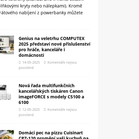
plňkovými kryty nebo nálepkami). Kromě
rátového nabíjení z powerbanky můžete
Genius na veletrhu COMPUTEX
2025 představí nové příslušenství
pro hráče, kanceláře i
domácnosti
14-05-2025
Komentáře nejsou
povolené
Nová řada multifunkčních
kancelářských tiskáren Canon
imageFORCE s modely C5100 a
6100
12-05-2025
Komentáře nejsou
povolené
Domácí pec na pizzu Cuisinart
CPZ-120 promění vaši kuchyň na