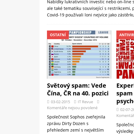
Nabídky lukrativních investic nebo on-line 
ale také tematiku související s restrikce
Covid-19 používali loni nejvíce jako zástěr
OSTATNÍ
ANTIVI
Exper
Světový spam: Vede
spam 
Čína, ČR na 40. pozici
psych
03-02-2015
IT Revue
Komentáře nejsou povolené
02-07-2
Komentář
Společnost Sophos zveřejnila
zprávu Dirty Dozen s
Společno
přehledem zemí s největším
výsledky