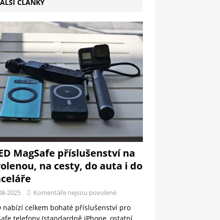
ALŠÍ ČLÁNKY
ED MagSafe příslušenství na
olenou, na cesty, do auta i do
celáře
08-2025
Komentáře nejsou povolené
 nabízí celkem bohaté příslušenství pro
fe telefony (standardně iPhone, ostatní