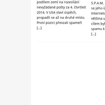
podílem zemí na rozesílání
S.P.A.M.
nevyžádané pošty za 4. čtvrtletí
se jeho ú
2014. V USA slaví úspěch,
Internet
propadli se až na druhé místo.
většina 
První pozici převzali spameři
cílem byl
[…]
spamu k 
[…]