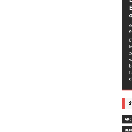
o
o
p
E
M
z
v
b
f
d
Š
AKC
BE