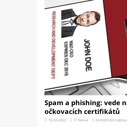
[ 09-05-2025 ]
Domácí pec 
OSTATNÍ
[ 06-05-2025 ]
Blockchain a
SOFTWARE
Spam a phishing: vede 
očkovacích certifikátů
10-02-2022
IT Revue
Komentáře nejsou