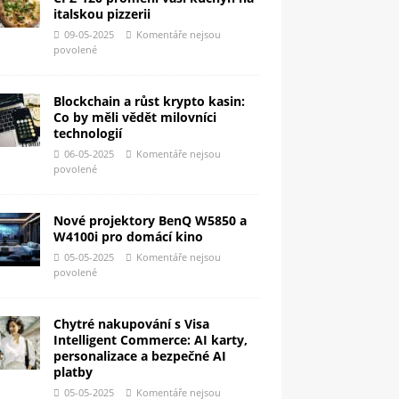
italskou pizzerii
09-05-2025
Komentáře nejsou
povolené
Blockchain a růst krypto kasin:
Co by měli vědět milovníci
technologií
06-05-2025
Komentáře nejsou
povolené
Nové projektory BenQ W5850 a
W4100i pro domácí kino
05-05-2025
Komentáře nejsou
povolené
Chytré nakupování s Visa
Intelligent Commerce: AI karty,
personalizace a bezpečné AI
platby
05-05-2025
Komentáře nejsou