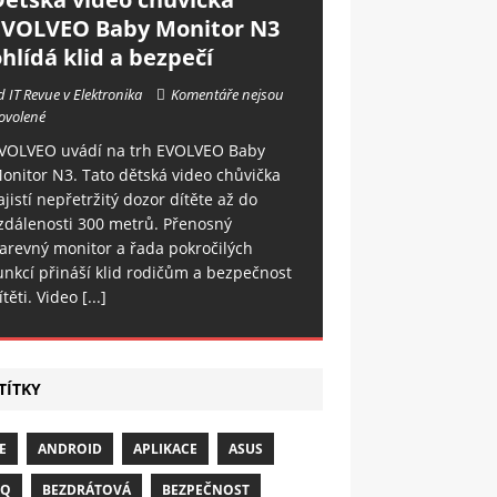
EVOLVEO Baby Monitor N3
hlídá klid a bezpečí
d IT Revue v Elektronika
Komentáře nejsou
ovolené
VOLVEO uvádí na trh EVOLVEO Baby
onitor N3. Tato dětská video chůvička
ajistí nepřetržitý dozor dítěte až do
zdálenosti 300 metrů. Přenosný
arevný monitor a řada pokročilých
unkcí přináší klid rodičům a bezpečnost
ítěti. Video
[...]
TÍTKY
E
ANDROID
APLIKACE
ASUS
NQ
BEZDRÁTOVÁ
BEZPEČNOST