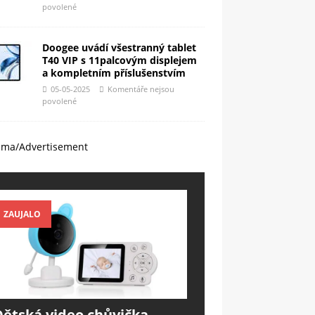
povolené
Doogee uvádí všestranný tablet
T40 VIP s 11palcovým displejem
a kompletním příslušenstvím
05-05-2025
Komentáře nejsou
povolené
ama/Advertisement
ZAUJALO
Dětská video chůvička