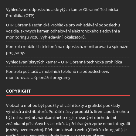
Vyhledávání odposlechu a skrytých kamer Obranně Technická
Prohlídka (OTP)
OTP Obranně Technická Prohlídka pro vyhledávání odposlechu
vozidla, skrytých kamer, odhalování elektronického sledování a
monitoringu vozu. Vyhledávání lokalizátorů.
Kontrola mobilních telefonů na odposlech, monitorovací a špionážní
programy.
Vyhledávání skrytých kamer – OTP Obranně technická prohlídka
Kontrola počítačů a mobilních telefonů na odposlechové,
monitorovací a špionážní programy.
COPYRIGHT
V obsahu mohou být použity oficiální texty a grafické podklady
výrobců a distributorů. Použité názvy produktů, firem apod. mohou
být ochrannými známkami nebo registrovanými obchodními
známkami příslušných vlastníků. U přebíraných zpráv nebo fotografií
je vždy uveden zdroj. Přebírání obsahu webu (článků a fotografií) je
možné jen s uvedením zdroje itrevue.cz a se souhlasem