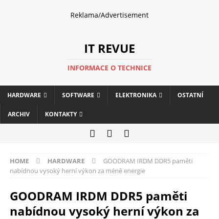
Reklama/Advertisement
IT REVUE
INFORMACE O TECHNICE
HARDWARE
SOFTWARE
ELEKTRONIKA
OSTATNÍ
ARCHIV
KONTAKTY
HOME
HARDWARE
GOODRAM IRDM DDR5 paměti
nabídnou vysoký herní výkon za méně energie
GOODRAM IRDM DDR5 paměti
nabídnou vysoký herní výkon za