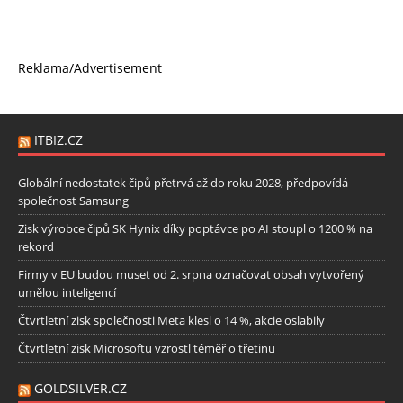
Reklama/Advertisement
ITBIZ.CZ
Globální nedostatek čipů přetrvá až do roku 2028, předpovídá
společnost Samsung
Zisk výrobce čipů SK Hynix díky poptávce po AI stoupl o 1200 % na
rekord
Firmy v EU budou muset od 2. srpna označovat obsah vytvořený
umělou inteligencí
Čtvrtletní zisk společnosti Meta klesl o 14 %, akcie oslabily
Čtvrtletní zisk Microsoftu vzrostl téměř o třetinu
GOLDSILVER.CZ