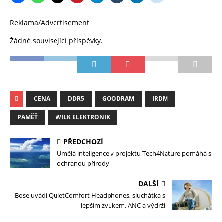
Reklama/Advertisement
Žádné související příspěvky.
CENA
DDR5
GOODRAM
IRDM
PAMĚŤ
WILK ELEKTRONIK
PŘEDCHOZÍ
Umělá inteligence v projektu Tech4Nature pomáhá s
ochranou přírody
DALŠÍ
Bose uvádí QuietComfort Headphones, sluchátka s
lepším zvukem, ANC a výdrží