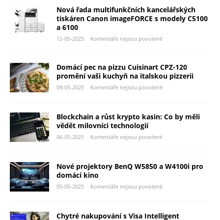
Nová řada multifunkčních kancelářských
tiskáren Canon imageFORCE s modely C5100
a 6100
12-05-2025
Komentáře nejsou povolené
Domácí pec na pizzu Cuisinart CPZ-120
promění vaši kuchyň na italskou pizzerii
09-05-2025
Komentáře nejsou povolené
Blockchain a růst krypto kasin: Co by měli
vědět milovníci technologií
06-05-2025
Komentáře nejsou povolené
Nové projektory BenQ W5850 a W4100i pro
domácí kino
05-05-2025
Komentáře nejsou povolené
Chytré nakupování s Visa Intelligent