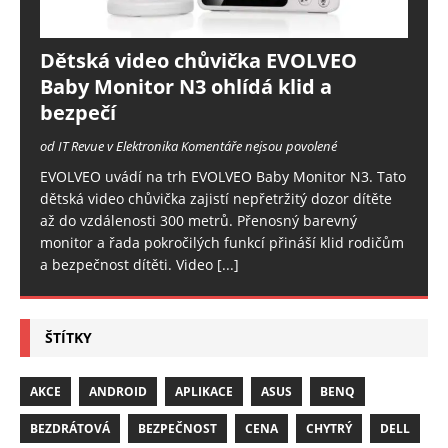
Dětská video chůvička EVOLVEO
Baby Monitor N3 ohlídá klid a
bezpečí
od IT Revue v Elektronika
Komentáře nejsou povolené
EVOLVEO uvádí na trh EVOLVEO Baby Monitor N3. Tato
dětská video chůvička zajistí nepřetržitý dozor dítěte
až do vzdálenosti 300 metrů. Přenosný barevný
monitor a řada pokročilých funkcí přináší klid rodičům
a bezpečnost dítěti. Video
[...]
ŠTÍTKY
AKCE
ANDROID
APLIKACE
ASUS
BENQ
BEZDRÁTOVÁ
BEZPEČNOST
CENA
CHYTRÝ
DELL