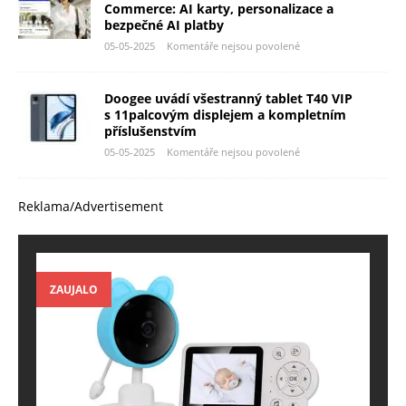
Commerce: AI karty, personalizace a
bezpečné AI platby
05-05-2025
Komentáře nejsou povolené
Doogee uvádí všestranný tablet T40 VIP
s 11palcovým displejem a kompletním
příslušenstvím
05-05-2025
Komentáře nejsou povolené
Reklama/Advertisement
ZAUJALO