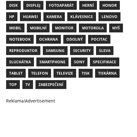
DISK
DISPLEJ
FOTOAPARÁT
HERNÍ
HONOR
HP
HUAWEI
KAMERA
KLÁVESNICE
LENOVO
MOBIL
MOBILNÍ
MONITOR
MOTOROLA
MYŠ
NOTEBOOK
OCHRANA
ODOLNÝ
POCITAC
REPRODUKTOR
SAMSUNG
SECURITY
SLEVA
SLUCHÁTKA
SMARTPHONE
SONY
SPECIFIKACE
TABLET
TELEFON
TELEVIZE
TISK
TISKÁRNA
TOP
TV
ZABEZPEČENÍ
Reklama/Advertisement