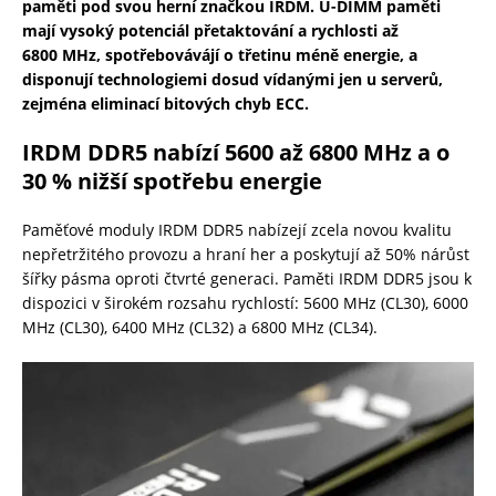
paměti pod svou herní značkou IRDM.
U-DIMM paměti
mají vysoký potenciál přetaktování a rychlosti až
6800 MHz, spotřebovávájí o třetinu méně energie, a
disponují technologiemi dosud vídanými jen u serverů,
zejména eliminací bitových chyb ECC.
IRDM DDR5 nabízí 5600 až 6800 MHz a o
30 % nižší spotřebu energie
Paměťové moduly IRDM DDR5 nabízejí zcela novou kvalitu
nepřetržitého provozu a hraní her a poskytují až 50% nárůst
šířky pásma oproti čtvrté generaci. Paměti IRDM DDR5 jsou k
dispozici v širokém rozsahu rychlostí: 5600 MHz (CL30), 6000
MHz (CL30), 6400 MHz (CL32) a 6800 MHz (CL34).