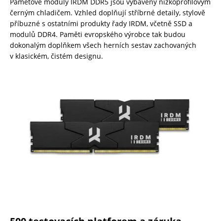
Paměťové moduly IRDM DDR5 jsou vybaveny nízkoprofilovým
černým chladičem. Vzhled doplňují stříbrné detaily, stylově
příbuzné s ostatními produkty řady IRDM, včetně SSD a
modulů DDR4. Paměti evropského výrobce tak budou
dokonalým doplňkem všech herních sestav zachovaných
v klasickém, čistém designu.