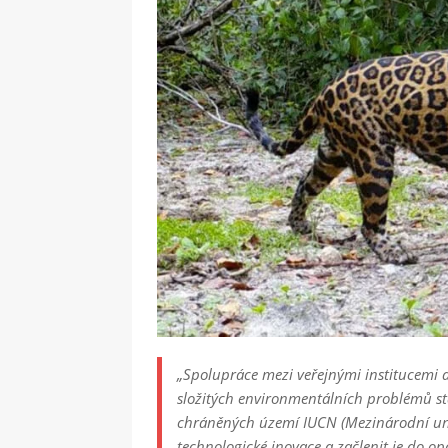
„Spolupráce mezi veřejnými institucemi 
složitých environmentálních problémů stá
chráněných území IUCN (Mezinárodní un
technologické inovace a začlenit je do o