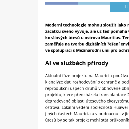
Moderní
technologie mohou sloužit jako n
začátku svého vývoje, ale už teď pomáhá 
korálových útesů u ostrova Mauritius. Tent
zaměřuje na tvorbu digitálních řešení env
ve spolupráci s Mezinárodní unií pro ochr
AI ve službách přírody
Aktuální fáze projektu na Mauriciu používá 
k analýze dat, rozhodování o ochraně a po
reprodukční úspěch druhů v obnovené oblas
projektu, které předcházela transplantace 
degradované oblasti útesového ekosystému v
ostrova. Lokální vedení společnosti Huawei 
jiných částech Mauricia a v budoucnu i v ji
útesů by se tak projekt mohl stát průkopn