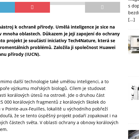
s do
bezd
[...]
ástroj k ochraně přírody. Umělá inteligence je sice na
v mnoha oblastech. Důkazem je její zapojení do ochrany
o projekt je součástí iniciativy Tech4Nature, která se
iromentálních problémů. Založila ji společnost Huawei
anu přírody (IUCN).
mimo další technologie také umělou inteligenci, a to
dpoře výzkumu mořských biologů. Cílem je studovat
ti korálových útesů na ostrově. Jde o druhou část
25 000 korálových fragmentů z korálových školek do
 Pointe-aux-Feuilles, lokalitě u východního pobřeží
doufá, že se tento úspěšný projekt podaří zopakovat i na
ných částech světa. V oblasti ochrany a obnovy korálových
íkem.