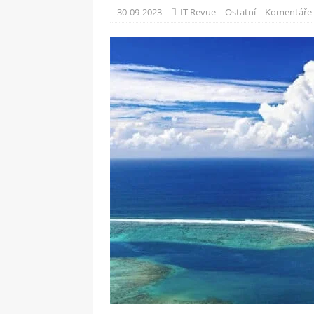
[ 09-05-2025 ]
Domácí pec 
30-09-2023
IT Revue
Ostatní
Komentáře 
OSTATNÍ
[ 06-05-2025 ]
Blockchain a
SOFTWARE