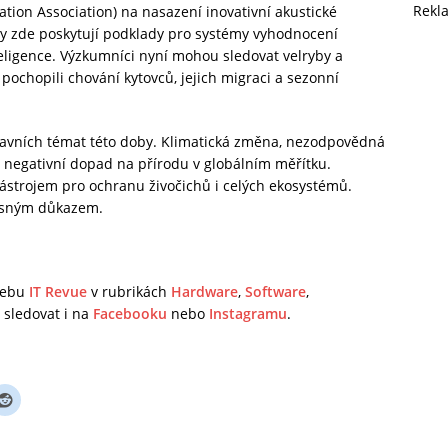
Rekl
ion Association) na nasazení inovativní akustické
y zde poskytují podklady pro systémy vyhodnocení
ligence. Výzkumníci nyní mohou sledovat velryby a
pochopili chování kytovců, jejich migraci a sezonní
lavních témat této doby. Klimatická změna, nezodpovědná
ně negativní dopad na přírodu v globálním měřítku.
strojem pro ochranu živočichů i celých ekosystémů.
jasným důkazem.
 webu
IT Revue
v rubrikách
Hardware
,
Software
,
sledovat i na
Facebooku
nebo
Instagramu
.