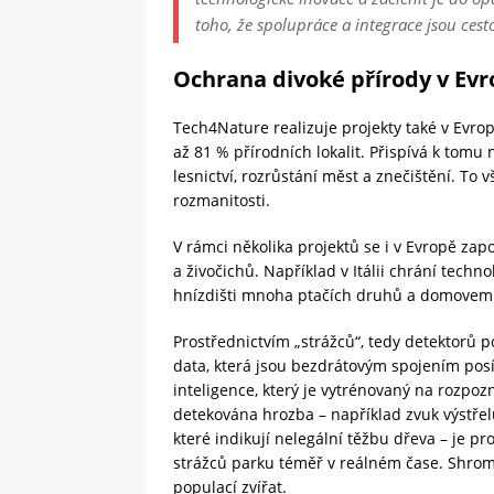
toho, že spolupráce a integrace jsou cest
Ochrana divoké přírody v Ev
Tech4Nature realizuje projekty také v Evro
až 81 % přírodních lokalit. Přispívá k tom
lesnictví, rozrůstání měst a znečištění. To 
rozmanitosti.
V rámci několika projektů se i v Evropě zap
a živočichů. Například v Itálii chrání tech
hnízdišti mnoha ptačích druhů a domovem 
Prostřednictvím „strážců“, tedy detektorů 
data, která jsou bezdrátovým spojením pos
inteligence, který je vytrénovaný na rozpoz
detekována hrozba – například zvuk výstře
které indikují nelegální těžbu dřeva – je p
strážců parku téměř v reálném čase. Shrom
populací zvířat.