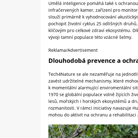
Umělá inteligence pomáhá také s ochrano
infračervených kamer, zařízení pro monitor
slouží primárně k vyhodnocování akustickýc
pochopit životní cyklus 25 odlišných druhů
klíčovým pro celkové zdraví ekosystému. Dí
vývoji tamní populace této vzácné šelmy.
Reklama/Advertisement
Dlouhodobá prevence a ochr
Tech4Nature se ale nezaměřuje na jednotliv
zavést udržitelné mechanismy, které mohou 
k momentální alarmující enviromentální situ
1970 se globální populace volně žijících ž
lesů, mořských i horských ekosystémů a druh
rozmanitosti. V rámci iniciativy navazuje H
mohou do aktivit na ochranu a rehabilitaci 