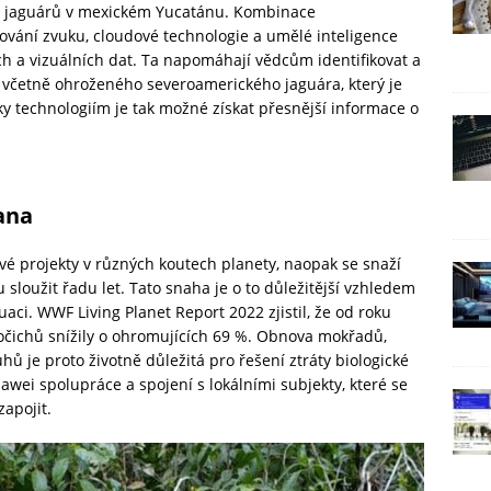
u jaguárů v mexickém Yucatánu. Kombinace
ování zvuku, cloudové technologie a umělé inteligence
h a vizuálních dat. Ta napomáhají vědcům identifikovat a
, včetně ohroženého severoamerického jaguára, který je
ky technologiím je tak možné získat přesnější informace o
ana
é projekty v různých koutech planety, naopak se snaží
sloužit řadu let. Tato snaha je o to důležitější vzhledem
aci. WWF Living Planet Report 2022 zjistil, že od roku
ivočichů snížily o ohromujících 69 %. Obnova mokřadů,
ů je proto životně důležitá pro řešení ztráty biologické
uawei spolupráce a spojení s lokálními subjekty, které se
zapojit.