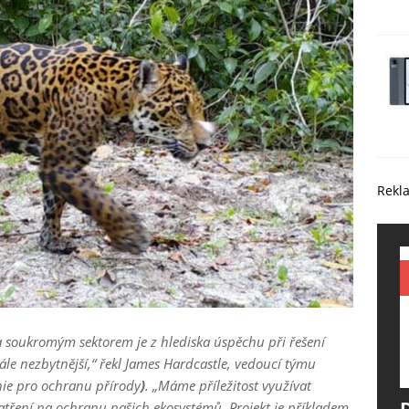
Rekl
a soukromým sektorem je z hlediska úspěchu při řešení
le nezbytnější,“ řekl James Hardcastle, vedoucí týmu
ie pro ochranu přírody
)
. „Máme příležitost využívat
patření na ochranu našich ekosystémů. Projekt je příkladem