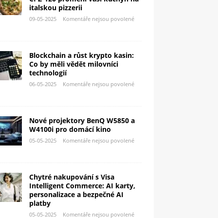
italskou pizzerii
09-05-2025
Komentáře nejsou povolené
Blockchain a růst krypto kasin:
Co by měli vědět milovníci
technologií
06-05-2025
Komentáře nejsou povolené
Nové projektory BenQ W5850 a
W4100i pro domácí kino
05-05-2025
Komentáře nejsou povolené
Chytré nakupování s Visa
Intelligent Commerce: AI karty,
personalizace a bezpečné AI
platby
05-05-2025
Komentáře nejsou povolené