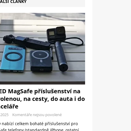
ALŠÍ ČLÁNKY
ED MagSafe příslušenství na
olenou, na cesty, do auta i do
celáře
-2025
Komentáře nejsou povolené
 nabízí celkem bohaté příslušenství pro
fe telefony (standardně iPhone, ostatní