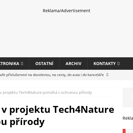
Reklama/Advertisement
KTRONIKA
OSTATNÍ
ARCHIV
KONTAKTY
fe příslušenství na dovolenou, na cesty, do auta i do kanceláře
 v projektu Tech4Nature pomáhá s ochranou přírody
eletrhu COMPUTEX 2025 představí nové příslušenství pro hráče,
HARDWARE
 v projektu Tech4Nature
ultifunkčních kancelářských tiskáren Canon imageFORCE s modely
u přírody
Rekl
E