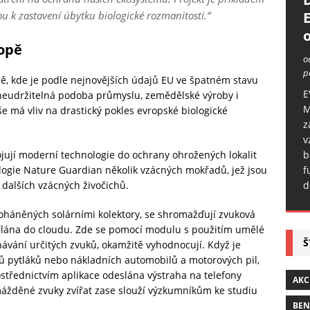
ou k zastavení úbytku biologické rozmanitosti.“
o
ropě
o
p
pě, kde je podle nejnovějších údajů EU ve špatném stavu
E
u neudržitelná podoba průmyslu, zemědělské výroby i
M
vše má vliv na drastický pokles evropské biologické
z
v
b
ojují moderní technologie do ochrany ohrožených lokalit
f
nologie Nature Guardian několik vzácných mokřadů, jež jsou
d
dalších vzácných živočichů.
poháněných solárními kolektory, se shromažďují zvuková
ílána do cloudu. Zde se pomocí modulu s použitím umělé
Š
návání určitých zvuků, okamžitě vyhodnocují. Když je
lů pytláků nebo nákladních automobilů a motorových pil,
rostřednictvím aplikace odeslána výstraha na telefony
AKC
ážděné zvuky zvířat zase slouží výzkumníkům ke studiu
BE