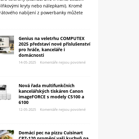
plňkovými kryty nebo nálepkami). Kromě
rátového nabíjení z powerbanky můžete
Genius na veletrhu COMPUTEX
2025 představí nové příslušenství
pro hráče, kanceláře i
domácnosti
14-05-2025
Komentáře nejsou povolené
Nová řada multifunkčních
kancelářských tiskáren Canon
imageFORCE s modely C5100 a
6100
12-05-2025
Komentáře nejsou povolené
Domácí pec na pizzu Cuisinart
CPZ-120 promění vaši kuchyň na