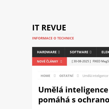
IT REVUE
INFORMACE O TECHNICE
HARDWARE
SOFTWARE
ELE
[ 30-08-2025 ]
FIXED MagSa
NOVÉ ČLÁNKY
ELEKTRONIKA
HOME
OSTATNÍ
Umělá inteligence
[ 14-05-2025 ]
Genius na v
kanceláře i domácnosti
Umělá inteligence
[ 12-05-2025 ]
Nová řada m
pomáhá s ochrano
C5100 a 6100
PERIFERI