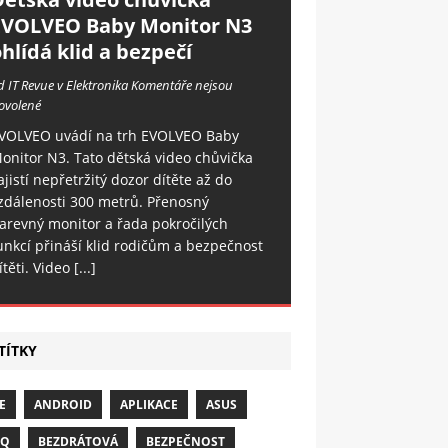
EVOLVEO Baby Monitor N3
hlídá klid a bezpečí
d IT Revue v Elektronika
Komentáře nejsou
ovolené
VOLVEO uvádí na trh EVOLVEO Baby
onitor N3. Tato dětská video chůvička
ajistí nepřetržitý dozor dítěte až do
zdálenosti 300 metrů. Přenosný
arevný monitor a řada pokročilých
unkcí přináší klid rodičům a bezpečnost
ítěti. Video
[...]
TÍTKY
E
ANDROID
APLIKACE
ASUS
NQ
BEZDRÁTOVÁ
BEZPEČNOST