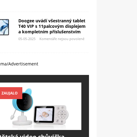
Doogee uvádí všestranný tablet
T40 VIP s 11palcovým displejem
a kompletním příslušenstvím
05-05-2025
Komentáře nejsou povolené
ama/Advertisement
ZAUJALO
Dětská video chůvička