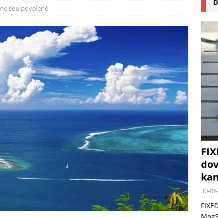
D
na pizzu Cuisinart CPZ-120 promění vaši kuchyň na italskou pizzerii
nejsou povolené
 růst krypto kasin: Co by měli vědět milovníci technologií
FIX
dov
kan
30-08
FIXED
MagSa