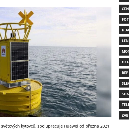
CEN
FOT
HUA
LE
MO
OC
REP
SLE
SO
TEL
ZAB
na světových kytovců, spolupracuje Huawei od března 2021