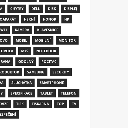
A
CHYTRÝ
DELL
DISK
DISPLEJ
OAPARÁT
HERNÍ
HONOR
HP
WEI
KAMERA
KLÁVESNICE
NOVO
MOBIL
MOBILNÍ
MONITOR
TOROLA
MYŠ
NOTEBOOK
HRANA
ODOLNÝ
POCITAC
RODUKTOR
SAMSUNG
SECURITY
VA
SLUCHÁTKA
SMARTPHONE
NY
SPECIFIKACE
TABLET
TELEFON
EVIZE
TISK
TISKÁRNA
TOP
TV
EZPEČENÍ