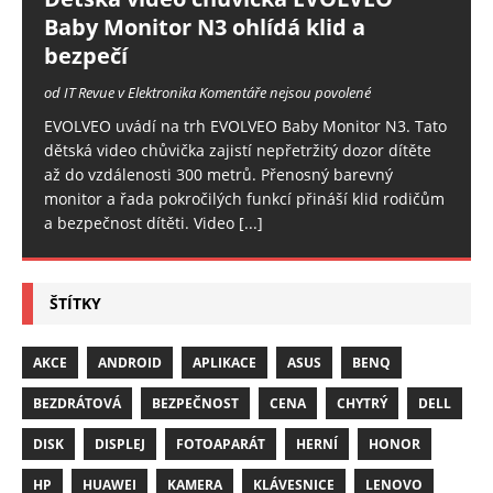
Baby Monitor N3 ohlídá klid a
bezpečí
od IT Revue v Elektronika
Komentáře nejsou povolené
EVOLVEO uvádí na trh EVOLVEO Baby Monitor N3. Tato
dětská video chůvička zajistí nepřetržitý dozor dítěte
až do vzdálenosti 300 metrů. Přenosný barevný
monitor a řada pokročilých funkcí přináší klid rodičům
a bezpečnost dítěti. Video
[...]
ŠTÍTKY
AKCE
ANDROID
APLIKACE
ASUS
BENQ
BEZDRÁTOVÁ
BEZPEČNOST
CENA
CHYTRÝ
DELL
DISK
DISPLEJ
FOTOAPARÁT
HERNÍ
HONOR
HP
HUAWEI
KAMERA
KLÁVESNICE
LENOVO