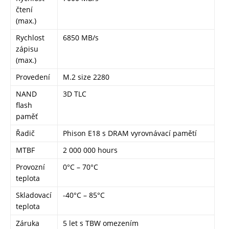
čtení
(max.)
Rychlost
6850 MB/s
zápisu
(max.)
Provedení
M.2 size 2280
NAND
3D TLC
flash
paměť
Řadič
Phison E18 s DRAM vyrovnávací pamětí
MTBF
2 000 000 hours
Provozní
0°C – 70°C
teplota
Skladovací
-40°C – 85°C
teplota
Záruka
5 let s TBW omezením