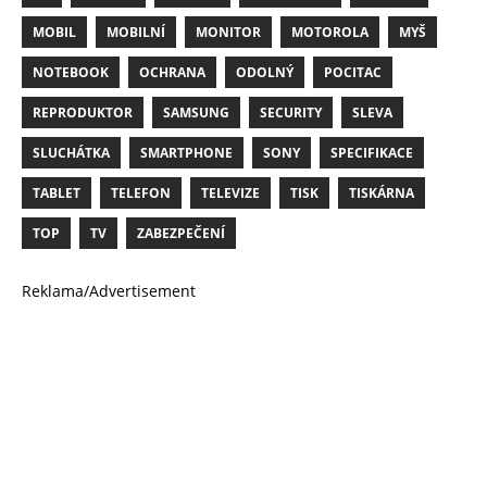
MOBIL
MOBILNÍ
MONITOR
MOTOROLA
MYŠ
NOTEBOOK
OCHRANA
ODOLNÝ
POCITAC
REPRODUKTOR
SAMSUNG
SECURITY
SLEVA
SLUCHÁTKA
SMARTPHONE
SONY
SPECIFIKACE
TABLET
TELEFON
TELEVIZE
TISK
TISKÁRNA
TOP
TV
ZABEZPEČENÍ
Reklama/Advertisement