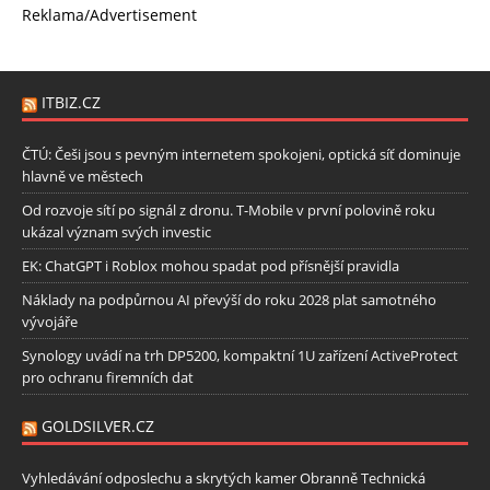
Reklama/Advertisement
ITBIZ.CZ
ČTÚ: Češi jsou s pevným internetem spokojeni, optická síť dominuje
hlavně ve městech
Od rozvoje sítí po signál z dronu. T-Mobile v první polovině roku
ukázal význam svých investic
EK: ChatGPT i Roblox mohou spadat pod přísnější pravidla
Náklady na podpůrnou AI převýší do roku 2028 plat samotného
vývojáře
Synology uvádí na trh DP5200, kompaktní 1U zařízení ActiveProtect
pro ochranu firemních dat
GOLDSILVER.CZ
Vyhledávání odposlechu a skrytých kamer Obranně Technická