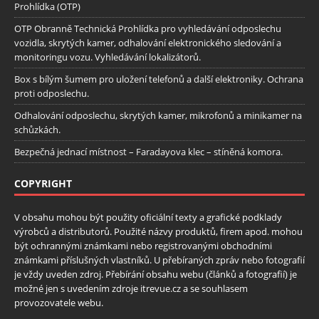
Prohlídka (OTP)
OTP Obranně Technická Prohlídka pro vyhledávání odposlechu
vozidla, skrytých kamer, odhalování elektronického sledování a
monitoringu vozu. Vyhledávání lokalizátorů.
Box s bílým šumem pro uložení telefonů a další elektroniky. Ochrana
proti odposlechu.
Odhalování odposlechu, skrytých kamer, mikrofonů a minikamer na
schůzkách.
Bezpečná jednací místnost – Faradayova klec – stíněná komora.
COPYRIGHT
V obsahu mohou být použity oficiální texty a grafické podklady
výrobců a distributorů. Použité názvy produktů, firem apod. mohou
být ochrannými známkami nebo registrovanými obchodními
známkami příslušných vlastníků. U přebíraných zpráv nebo fotografií
je vždy uveden zdroj. Přebírání obsahu webu (článků a fotografií) je
možné jen s uvedením zdroje itrevue.cz a se souhlasem
provozovatele webu.