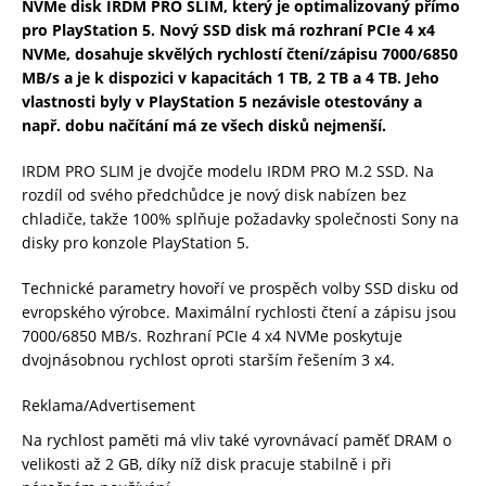
NVMe disk IRDM PRO SLIM, který je optimalizovaný přímo
pro PlayStation 5. Nový
SSD disk má rozhraní PCIe 4 x4
NVMe, dosahuje skvělých rychlostí čtení/zápisu 7000/6850
MB/s a je k dispozici v kapacitách 1 TB, 2 TB a 4 TB. Jeho
vlastnosti byly v PlayStation 5 nezávisle otestovány a
např. dobu načítání má ze všech disků nejmenší.
IRDM PRO SLIM je dvojče modelu IRDM PRO M.2 SSD. Na
rozdíl od svého předchůdce je nový disk nabízen bez
chladiče, takže 100% splňuje požadavky společnosti Sony na
disky pro konzole PlayStation 5.
Technické parametry hovoří ve prospěch volby SSD disku od
evropského výrobce. Maximální rychlosti čtení a zápisu jsou
7000/6850 MB/s. Rozhraní PCIe 4 x4 NVMe poskytuje
dvojnásobnou rychlost oproti starším řešením 3 x4.
Reklama/Advertisement
Na rychlost paměti má vliv také vyrovnávací paměť DRAM o
velikosti až 2 GB, díky níž disk pracuje stabilně i při