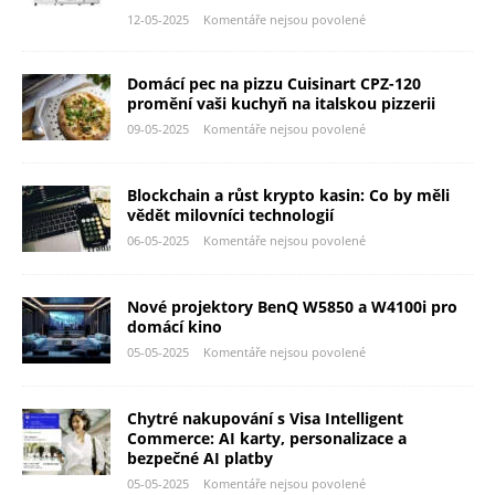
12-05-2025
Komentáře nejsou povolené
Domácí pec na pizzu Cuisinart CPZ-120
promění vaši kuchyň na italskou pizzerii
09-05-2025
Komentáře nejsou povolené
Blockchain a růst krypto kasin: Co by měli
vědět milovníci technologií
06-05-2025
Komentáře nejsou povolené
Nové projektory BenQ W5850 a W4100i pro
domácí kino
05-05-2025
Komentáře nejsou povolené
Chytré nakupování s Visa Intelligent
Commerce: AI karty, personalizace a
bezpečné AI platby
05-05-2025
Komentáře nejsou povolené