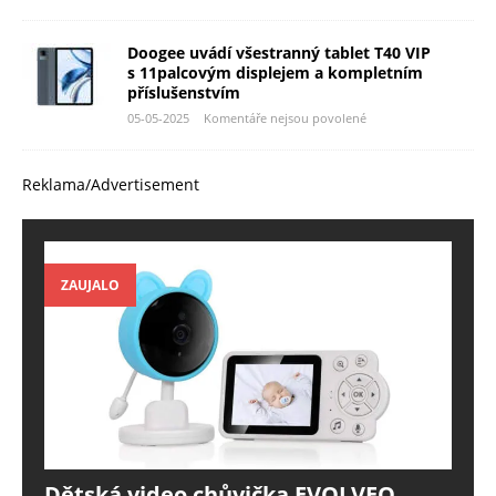
Doogee uvádí všestranný tablet T40 VIP
s 11palcovým displejem a kompletním
příslušenstvím
05-05-2025
Komentáře nejsou povolené
Reklama/Advertisement
ZAUJALO
Dětská video chůvička EVOLVEO