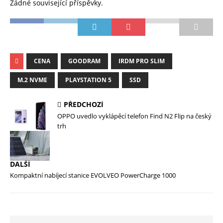
Žádné související příspěvky.
CENA
GOODRAM
IRDM PRO SLIM
M.2 NVME
PLAYSTATION 5
SSD
PŘEDCHOZÍ
OPPO uvedlo vyklápěcí telefon Find N2 Flip na český
trh
DALŠÍ
Kompaktní nabíjecí stanice EVOLVEO PowerCharge 1000