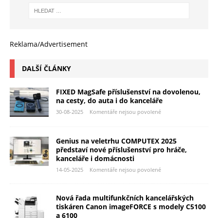
Reklama/Advertisement
DALŠÍ ČLÁNKY
FIXED MagSafe příslušenství na dovolenou,
na cesty, do auta i do kanceláře
30-08-2025
Komentáře nejsou povolené
Genius na veletrhu COMPUTEX 2025
představí nové příslušenství pro hráče,
kanceláře i domácnosti
14-05-2025
Komentáře nejsou povolené
Nová řada multifunkčních kancelářských
tiskáren Canon imageFORCE s modely C5100
a 6100