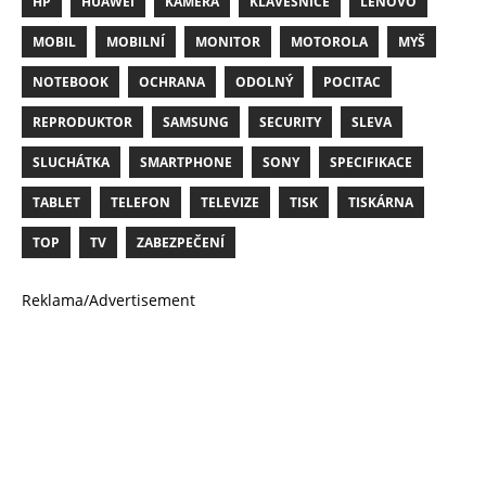
HP
HUAWEI
KAMERA
KLÁVESNICE
LENOVO
MOBIL
MOBILNÍ
MONITOR
MOTOROLA
MYŠ
NOTEBOOK
OCHRANA
ODOLNÝ
POCITAC
REPRODUKTOR
SAMSUNG
SECURITY
SLEVA
SLUCHÁTKA
SMARTPHONE
SONY
SPECIFIKACE
TABLET
TELEFON
TELEVIZE
TISK
TISKÁRNA
TOP
TV
ZABEZPEČENÍ
Reklama/Advertisement