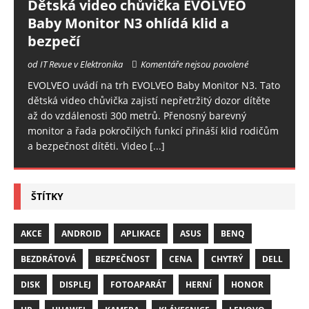
Dětská video chůvička EVOLVEO
Baby Monitor N3 ohlídá klid a
bezpečí
od IT Revue v Elektronika
Komentáře nejsou povolené
EVOLVEO uvádí na trh EVOLVEO Baby Monitor N3. Tato
dětská video chůvička zajistí nepřetržitý dozor dítěte
až do vzdálenosti 300 metrů. Přenosný barevný
monitor a řada pokročilých funkcí přináší klid rodičům
a bezpečnost dítěti. Video
[...]
ŠTÍTKY
AKCE
ANDROID
APLIKACE
ASUS
BENQ
BEZDRÁTOVÁ
BEZPEČNOST
CENA
CHYTRÝ
DELL
DISK
DISPLEJ
FOTOAPARÁT
HERNÍ
HONOR