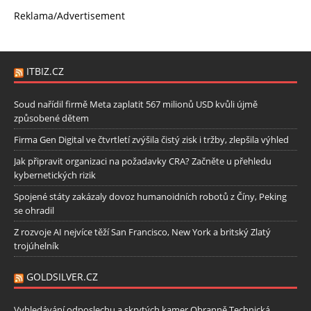
Reklama/Advertisement
ITBIZ.CZ
Soud nařídil firmě Meta zaplatit 567 milionů USD kvůli újmě
způsobené dětem
Firma Gen Digital ve čtvrtletí zvýšila čistý zisk i tržby, zlepšila výhled
Jak připravit organizaci na požadavky CRA? Začněte u přehledu
kybernetických rizik
Spojené státy zakázaly dovoz humanoidních robotů z Číny, Peking
se ohradil
Z rozvoje AI nejvíce těží San Francisco, New York a britský Zlatý
trojúhelník
GOLDSILVER.CZ
Vyhledávání odposlechu a skrytých kamer Obranně Technická