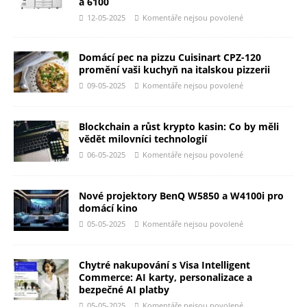
a 6100
12-05-2025
Komentáře nejsou povolené
Domácí pec na pizzu Cuisinart CPZ-120
promění vaši kuchyň na italskou pizzerii
09-05-2025
Komentáře nejsou povolené
Blockchain a růst krypto kasin: Co by měli
vědět milovníci technologií
06-05-2025
Komentáře nejsou povolené
Nové projektory BenQ W5850 a W4100i pro
domácí kino
05-05-2025
Komentáře nejsou povolené
Chytré nakupování s Visa Intelligent
Commerce: AI karty, personalizace a
bezpečné AI platby
05-05-2025
Komentáře nejsou povolené