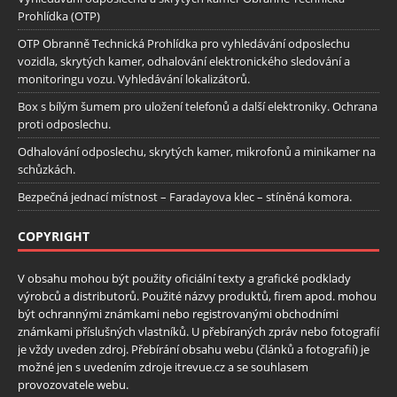
Prohlídka (OTP)
OTP Obranně Technická Prohlídka pro vyhledávání odposlechu
vozidla, skrytých kamer, odhalování elektronického sledování a
monitoringu vozu. Vyhledávání lokalizátorů.
Box s bílým šumem pro uložení telefonů a další elektroniky. Ochrana
proti odposlechu.
Odhalování odposlechu, skrytých kamer, mikrofonů a minikamer na
schůzkách.
Bezpečná jednací místnost – Faradayova klec – stíněná komora.
COPYRIGHT
V obsahu mohou být použity oficiální texty a grafické podklady
výrobců a distributorů. Použité názvy produktů, firem apod. mohou
být ochrannými známkami nebo registrovanými obchodními
známkami příslušných vlastníků. U přebíraných zpráv nebo fotografií
je vždy uveden zdroj. Přebírání obsahu webu (článků a fotografií) je
možné jen s uvedením zdroje itrevue.cz a se souhlasem
provozovatele webu.