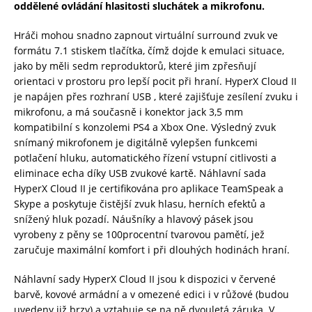
oddělené ovládání hlasitosti sluchátek a mikrofonu.
Hráči mohou snadno zapnout virtuální surround zvuk ve
formátu 7.1 stiskem tlačítka, čímž dojde k emulaci situace,
jako by měli sedm reproduktorů, které jim zpřesňují
orientaci v prostoru pro lepší pocit při hraní. HyperX Cloud II
je napájen přes rozhraní USB , které zajišťuje zesílení zvuku i
mikrofonu, a má současně i konektor jack 3,5 mm
kompatibilní s konzolemi PS4 a Xbox One. Výsledný zvuk
snímaný mikrofonem je digitálně vylepšen funkcemi
potlačení hluku, automatického řízení vstupní citlivosti a
eliminace echa díky USB zvukové kartě. Náhlavní sada
HyperX Cloud II je certifikována pro aplikace TeamSpeak a
Skype a poskytuje čistější zvuk hlasu, herních efektů a
snížený hluk pozadí. Náušníky a hlavový pásek jsou
vyrobeny z pěny se 100procentní tvarovou pamětí, jež
zaručuje maximální komfort i při dlouhých hodinách hraní.
Náhlavní sady HyperX Cloud II jsou k dispozici v červené
barvě, kovové armádní a v omezené edici i v růžové (budou
uvedeny již brzy) a vztahuje se na ně dvouletá záruka. V