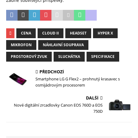
Žádné související příspěvky.
CENA
CLOUD II
HEADSET
HYPER X
MIKROFON
NÁHLAVNÍ SOUPRAVA
PROSTOROVÝ ZVUK
SLUCHÁTKA
SPECIFIKACE
PŘEDCHOZÍ
Smartphone LG G Flex2 – prohnutý krasavec s
osmijádrovým procesorem
DALŠÍ
Nové digitální zrcadlovky Canon EOS 760D a EOS
750D