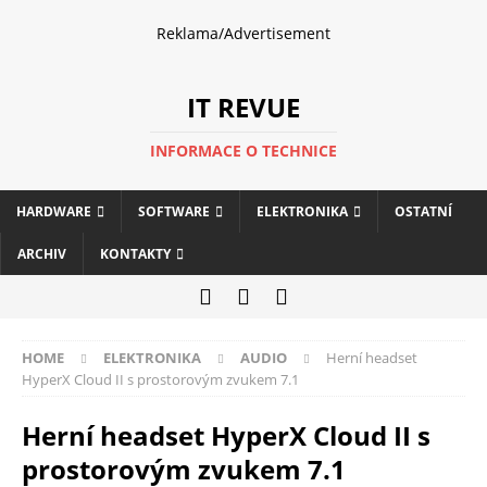
Reklama/Advertisement
IT REVUE
INFORMACE O TECHNICE
HARDWARE
SOFTWARE
ELEKTRONIKA
OSTATNÍ
ARCHIV
KONTAKTY
HOME
ELEKTRONIKA
AUDIO
Herní headset
HyperX Cloud II s prostorovým zvukem 7.1
Herní headset HyperX Cloud II s
prostorovým zvukem 7.1